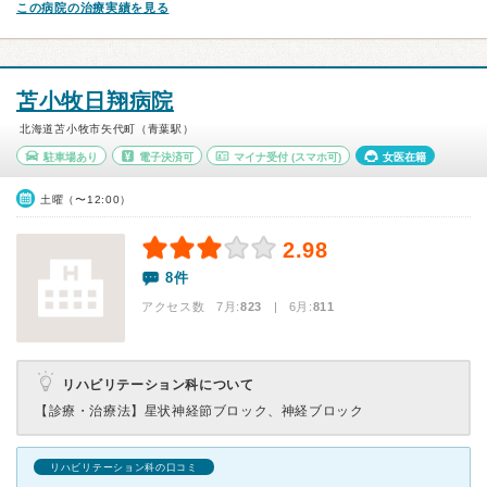
この病院の治療実績を見る
苫小牧日翔病院
北海道苫小牧市矢代町（青葉駅）
駐車場あり
電子決済可
マイナ受付
(スマホ可)
女医在籍
土曜（〜12:00）
2.98
8件
アクセス数 7月:
823
| 6月:
811
リハビリテーション科について
【診療・治療法】
星状神経節ブロック、神経ブロック
リハビリテーション科の口コミ