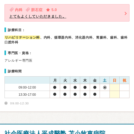
内科
胆石症
5.0
とてもよくしていただきました。
診療科目：
リハビリテーション科
、内科、循環器内科、消化器内科、胃腸科、歯科、歯科
口腔外科
専門医・資格：
アレルギー専門医
診療時間
月
火
水
木
金
土
日
祝
09:00-12:00
13:30-17:00
09:00-12:30
社会医療法人平成醫塾 苫小牧東病院