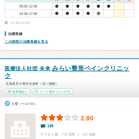
09:00-12:30
14:30-17:00
14:30-19:00
治療実績
この病院の治療実績を見る
みらい整形ペインクリニッ
医療法人社団 未来
ク
北海道苫小牧市北栄町（沼ノ端駅）
駐車場あり
マイナ受付
(スマホ可)
土曜（〜12:00）
2.90
3件
アクセス数 7月:
270
| 6月:
318