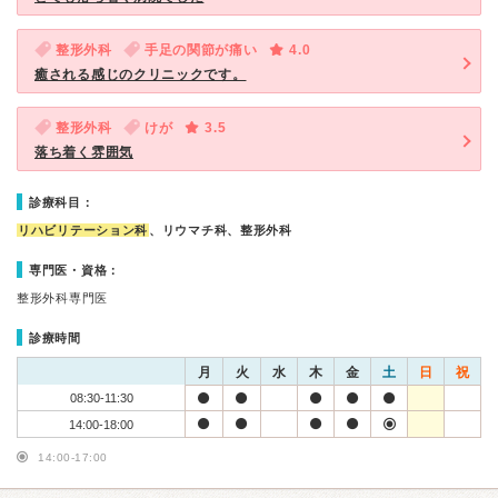
整形外科
手足の関節が痛い
4.0
癒される感じのクリニックです。
整形外科
けが
3.5
落ち着く雰囲気
診療科目：
リハビリテーション科
、リウマチ科、整形外科
専門医・資格：
整形外科専門医
診療時間
月
火
水
木
金
土
日
祝
08:30-11:30
14:00-18:00
14:00-17:00