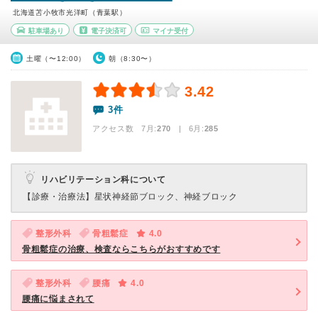
北海道苫小牧市光洋町（青葉駅）
駐車場あり
電子決済可
マイナ受付
土曜（〜12:00）
朝（8:30〜）
3.42
3件
アクセス数 7月:
270
| 6月:
285
リハビリテーション科について
【診療・治療法】
星状神経節ブロック、神経ブロック
整形外科
骨粗鬆症
4.0
骨粗鬆症の治療、検査ならこちらがおすすめです
整形外科
腰痛
4.0
腰痛に悩まされて