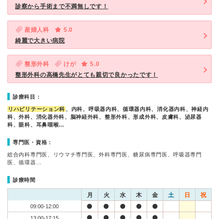
診察から手術まで不満無しです！
産婦人科
5.0
綺麗で大きい病院
整形外科
けが
5.0
整形外科の高橋先生がとても親切で良かったです！
診療科目：
リハビリテーション科
、内科、呼吸器内科、循環器内科、消化器内科、神経内
科、外科、消化器外科、脳神経外科、整形外科、形成外科、皮膚科、泌尿器
科、眼科、耳鼻咽喉…
専門医・資格：
総合内科専門医、リウマチ専門医、外科専門医、糖尿病専門医、呼吸器専門
医、循環器…
診療時間
月
火
水
木
金
土
日
祝
09:00-12:00
13:00-17:15