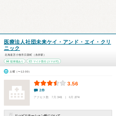
医療法人社団未来ケイ・アンド・エイ・クリ
ニック
北海道苫小牧市日新町（糸井駅）
駐車場あり
マイナ受付
(スマホ可)
土曜（〜12:00）
3.56
2件
アクセス数 7月:
341
| 6月:
274
リハビリテーション科について