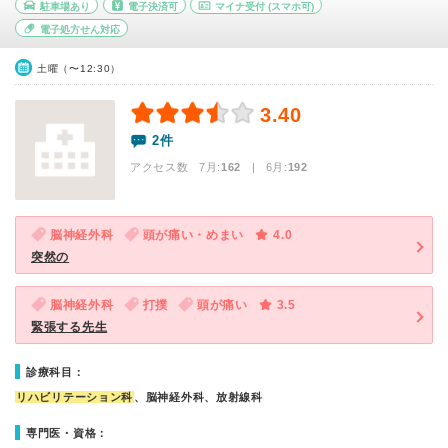
駐車場あり
電子決済可
マイナ受付
(スマホ可)
電子処方せん対応
土曜（〜12:30）
3.40
2件
アクセス数 7月:
162
| 6月:
192
脳神経外科
頭が痛い・めまい
4.0
突然の
脳神経外科
打撲
頭が痛い
3.5
緊張する先生
診療科目：
リハビリテーション科
、脳神経外科、放射線科
専門医・資格：