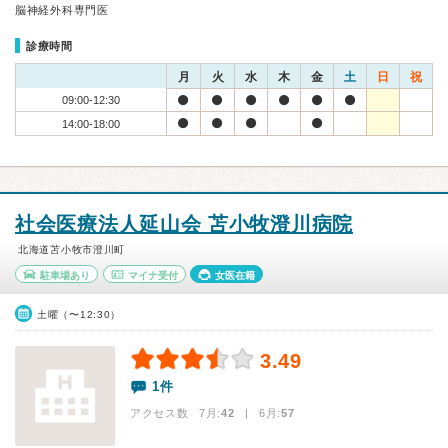
脳神経外科専門医
診療時間
月
火
水
木
金
土
日
祝
09:00-12:30
14:00-18:00
社会医療法人延山会 苫小牧澄川病院
北海道苫小牧市澄川町
駐車場あり
マイナ受付
女医在籍
土曜（〜12:30）
3.49
1件
アクセス数 7月:
42
| 6月:
57