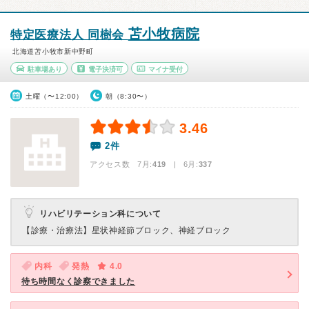
苫小牧病院
特定医療法人 同樹会
北海道苫小牧市新中野町
駐車場あり
電子決済可
マイナ受付
土曜（〜12:00）
朝（8:30〜）
3.46
2件
アクセス数 7月:
419
| 6月:
337
リハビリテーション科について
【診療・治療法】
星状神経節ブロック、神経ブロック
内科
発熱
4.0
待ち時間なく診察できました