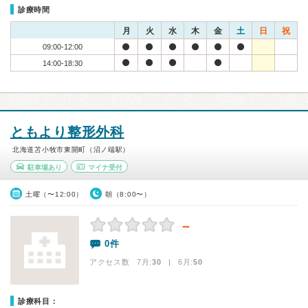
診療時間
月
火
水
木
金
土
日
祝
09:00-12:00
14:00-18:30
ともより整形外科
北海道苫小牧市東開町（沼ノ端駅）
駐車場あり
マイナ受付
土曜（〜12:00）
朝（8:00〜）
－
0件
アクセス数 7月:
30
| 6月:
50
診療科目：