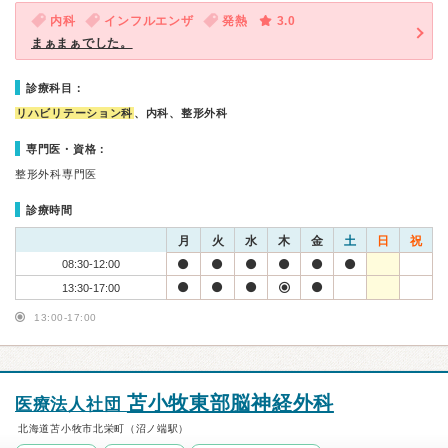
内科
インフルエンザ
発熱
3.0
まぁまぁでした。
診療科目：
リハビリテーション科
、内科、整形外科
専門医・資格：
整形外科専門医
診療時間
月
火
水
木
金
土
日
祝
08:30-12:00
13:30-17:00
13:00-17:00
苫小牧東部脳神経外科
医療法人社団
北海道苫小牧市北栄町（沼ノ端駅）