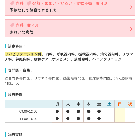
内科
発熱・めまい・だるい・食欲不振
4.0
予約なしで診察できました
内科
4.0
きれいな病院
診療科目：
リハビリテーション科
、内科、呼吸器内科、循環器内科、消化器内科、リウマ
チ科、神経内科、緩和ケア（ホスピス）、放射線科、ペインクリニック
専門医・資格：
総合内科専門医、リウマチ専門医、感染症専門医、糖尿病専門医、消化器病専
門医、大…
診療時間
月
火
水
木
金
土
日
祝
09:00-12:00
14:00-16:00
治療実績