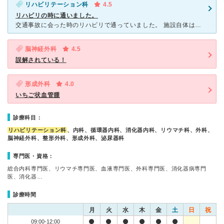
リハビリテーション科
4.5
リハビリの時に通いました。
交通事故に会った時のリハビリで通っていました。 施設自体はかなり古い作りでしたが、清潔感もあり綺麗な印象があります。通いやすい場所にあり、車で行くにもバスで行くにもとても便利でした。 リハビリの環
脳神経外科
4.5
誤解されている！
形成外科
4.0
いちご状血管腫
診療科目：
リハビリテーション科
、内科、循環器内科、消化器内科、リウマチ科、外科、
脳神経外科、整形外科、形成外科、泌尿器科
専門医・資格：
総合内科専門医、リウマチ専門医、血液専門医、外科専門医、消化器病専門
医、消化器…
診療時間
月
火
水
木
金
土
日
祝
09:00-12:00