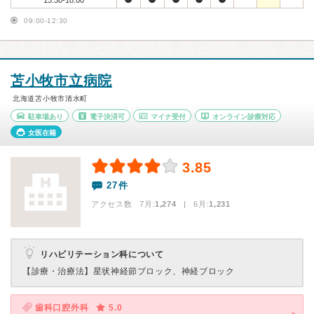
13:30-18:00
09:00-12:30
苫小牧市立病院
北海道苫小牧市清水町
駐車場あり
電子決済可
マイナ受付
オンライン診療対応
女医在籍
3.85
27件
アクセス数 7月:
1,274
| 6月:
1,231
リハビリテーション科について
【診療・治療法】
星状神経節ブロック、神経ブロック
歯科口腔外科
5.0