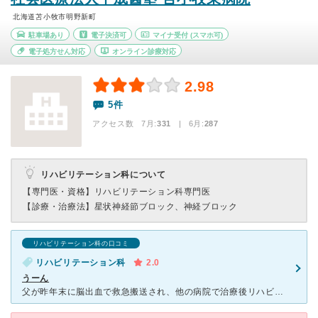
北海道苫小牧市明野新町
駐車場あり
電子決済可
マイナ受付
(スマホ可)
電子処方せん対応
オンライン診療対応
2.98
5件
アクセス数 7月:
331
| 6月:
287
リハビリテーション科について
【専門医・資格】
リハビリテーション科専門医
【診療・治療法】
星状神経節ブロック、神経ブロック
リハビリテーション科の口コミ
リハビリテーション科
2.0
うーん
父が昨年末に脳出血で救急搬送され、他の病院で治療後リハビリのため、こちらの病院でお世話になってます。 他の方の口コミでもありましたが、看護師の方は親身な方が多い反面、医師の方は本当に冷たいです。