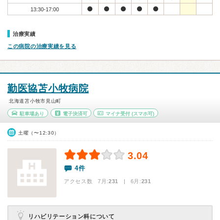
13:30-17:00
治療実績
この病院の治療実績を見る
勤医協苫小牧病院
北海道苫小牧市見山町
駐車場あり
電子決済可
マイナ受付
(スマホ可)
土曜（〜12:30）
3.04
4件
アクセス数 7月:
231
| 6月:
231
リハビリテーション科について