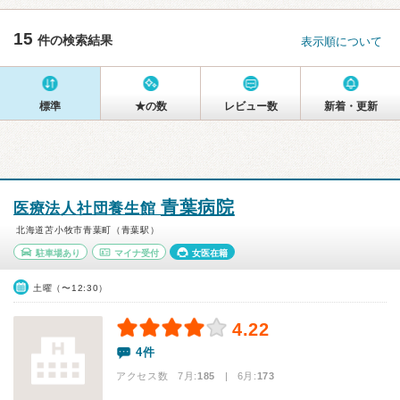
15
件の検索結果
表示順について
標準
★の数
レビュー数
新着・更新
青葉病院
医療法人社団養生館
北海道苫小牧市青葉町（青葉駅）
駐車場あり
マイナ受付
女医在籍
土曜（〜12:30）
4.22
4件
アクセス数 7月:
185
| 6月:
173