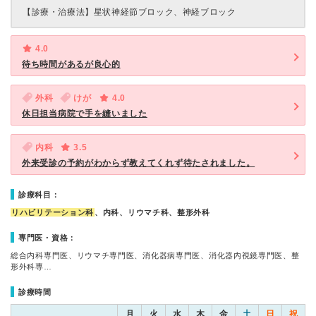
【診療・治療法】
星状神経節ブロック、神経ブロック
4.0
待ち時間があるが良心的
外科
けが
4.0
休日担当病院で手を縫いました
内科
3.5
外来受診の予約がわからず教えてくれず待たされました。
診療科目：
リハビリテーション科
、内科、リウマチ科、整形外科
専門医・資格：
総合内科専門医、リウマチ専門医、消化器病専門医、消化器内視鏡専門医、整
形外科専…
診療時間
月
火
水
木
金
土
日
祝