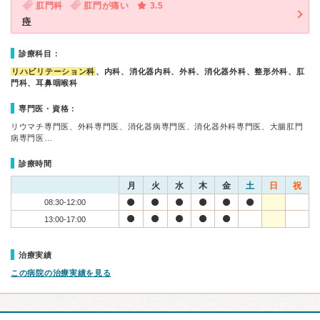
肛門科
肛門が痛い
3.5
痔
診療科目：
リハビリテーション科
、内科、消化器内科、外科、消化器外科、整形外科、肛
門科、耳鼻咽喉科
専門医・資格：
リウマチ専門医、外科専門医、消化器病専門医、消化器外科専門医、大腸肛門
病専門医…
診療時間
月
火
水
木
金
土
日
祝
08:30-12:00
13:00-17:00
治療実績
この病院の治療実績を見る