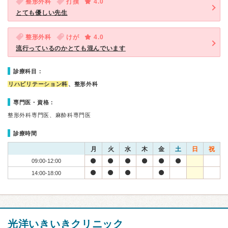
整形外科
打撲
4.0
とても優しい先生
整形外科
けが
4.0
流行っているのかとても混んでいます
診療科目：
リハビリテーション科
、整形外科
専門医・資格：
整形外科専門医、麻酔科専門医
診療時間
月
火
水
木
金
土
日
祝
09:00-12:00
14:00-18:00
光洋いきいきクリニック