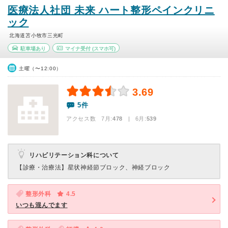
医療法人社団 未来 ハート整形ペインクリニ
ック
北海道苫小牧市三光町
駐車場あり
マイナ受付
(スマホ可)
土曜（〜12:00）
3.69
5件
アクセス数 7月:
478
| 6月:
539
リハビリテーション科について
【診療・治療法】
星状神経節ブロック、神経ブロック
整形外科
4.5
いつも混んでます