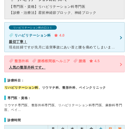
【専門医・資格】
リハビリテーション科専門医
【診療・治療法】
星状神経節ブロック、神経ブロック
リハビリテーション科の口コミ
リハビリテーション科
4.0
親切丁寧！
現在妊婦ですが先月に追突事故にあい首と腰を痛めてしまいました。診察の際に真っ先にお腹の子を心配してくださり、とてもいい病院だなと思います。痛みがなかなか引かずシップを多めに出してくれたりと気を使ってい
整形外科
腰椎椎間板ヘルニア
腰痛
4.5
人気の整形外科です。
診療科目：
リハビリテーション科
、リウマチ科、整形外科、ペインクリニック
専門医・資格：
リウマチ専門医、整形外科専門医、リハビリテーション科専門医、麻酔科専門
医、ペイ…
診療時間