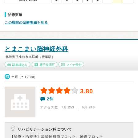
治療実績
この病院の治療実績を見る
とまこまい脳神経外科
北海道苫小牧市光洋町（青葉駅）
駐車場あり
電子決済可
マイナ受付
土曜（〜12:00）
3.80
2件
アクセス数 7月:
253
| 6月:
246
リハビリテーション科について
【診療・治療法】
星状神経節ブロック、神経ブロック