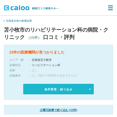
« 北海道全体の検索結果
苫小牧市のリハビリテーション科の病院・ク
リニック
口コミ・評判
（15件）
15件の医療機関が見つかりました
エリア・駅
北海道苫小牧市
診療科目
リハビリテーション科
名称
なし
詳細条件
なし (曜日や時間帯を指定できます)
条件変更・絞り込み
土曜日診療で絞り込む (13件)