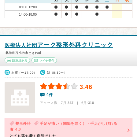
月
火
水
木
金
土
日
祝
09:00-12:00
14:00-18:00
アーク整形外科クリニック
医療法人社団
北海道苫小牧市ときわ町
駐車場あり
マイナ受付
土曜（〜17:00）
朝（8:30〜）
3.46
4件
アクセス数 7月:
367
| 6月:
318
整形外科
手足が痛い（関節を除く）・手足がしびれる
4.0
とても落ち着く病院でした