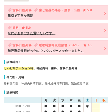
歯科口腔外科
歯と歯茎の痛み・腫れ・出血
5.0
親切で丁寧な病院
歯科
5.0
なにかあればまた通いたいです。
歯科口腔外科
睡眠時無呼吸症候群（SAS）
4.5
無呼吸症候群だったのでマウスピースを作りました。
診療科目：
リハビリテーション科
、神経内科、歯科、歯科口腔外科
専門医・資格：
外科専門医、神経内科専門医、脳神経外科専門医、認知症専門医
診療時間
月
火
水
木
金
土
日
祝
09:00-12:00