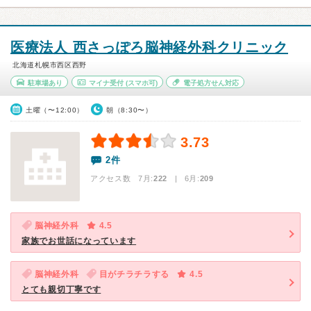
医療法人 西さっぽろ脳神経外科クリニック
北海道札幌市西区西野
駐車場あり
マイナ受付
(スマホ可)
電子処方せん対応
土曜（〜12:00）
朝（8:30〜）
3.73
2件
アクセス数 7月:
222
| 6月:
209
脳神経外科
4.5
家族でお世話になっています
脳神経外科
目がチラチラする
4.5
とても親切丁寧です