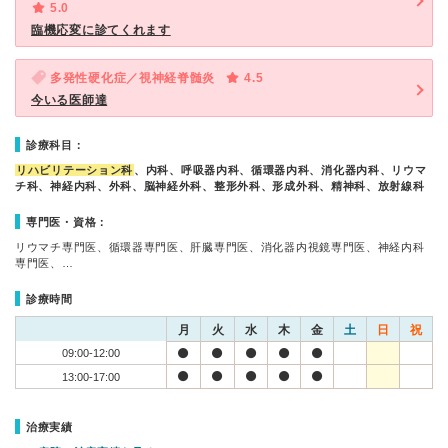
5.0
臨機応変に診てくれます
多発性硬化症／視神経脊髄炎
4.5
今いる医師達
診療科目：
リハビリテーション科
、内科、呼吸器内科、循環器内科、消化器内科、リウマ
チ科、神経内科、外科、脳神経外科、整形外科、形成外科、精神科、放射線科
専門医・資格：
リウマチ専門医、循環器専門医、肝臓専門医、消化器内視鏡専門医、神経内科
専門医、…
診療時間
月
火
水
木
金
土
日
祝
09:00-12:00
13:00-17:00
治療実績