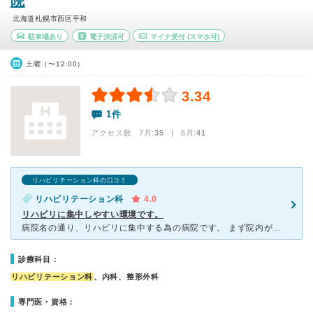
院
北海道札幌市西区平和
駐車場あり
電子決済可
マイナ受付
(スマホ可)
土曜（〜12:00）
3.34
1件
アクセス数 7月:
35
| 6月:
41
リハビリテーション科の口コミ
リハビリテーション科
4.0
リハビリに集中しやすい環境です。
病院名の通り、リハビリに集中する為の病院です。 まず院内が綺麗で、広々です。車椅子が慣れていない人でも、他の方に迷惑をかけることもなく、移動できます。 病室もベットとベットの間が広く取られてい
診療科目：
リハビリテーション科
、内科、整形外科
専門医・資格：