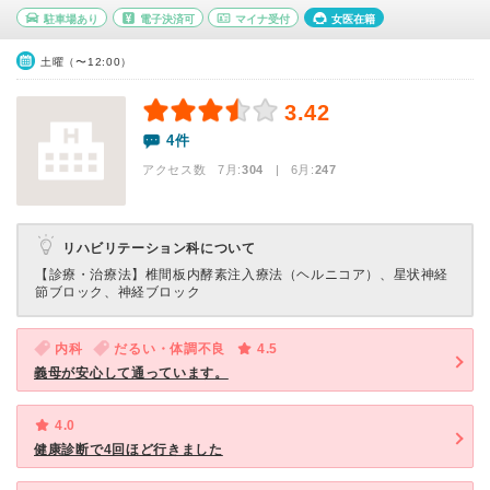
駐車場あり
電子決済可
マイナ受付
女医在籍
土曜（〜12:00）
3.42
4件
アクセス数 7月:
304
| 6月:
247
リハビリテーション科について
【診療・治療法】
椎間板内酵素注入療法（ヘルニコア）、星状神経
節ブロック、神経ブロック
内科
だるい・体調不良
4.5
義母が安心して通っています。
4.0
健康診断で4回ほど行きました