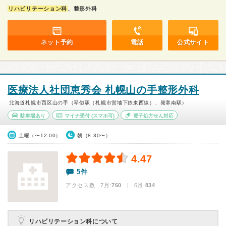
リハビリテーション科
、整形外科
ネット予約
電話
公式サイト
医療法人社団恵秀会 札幌山の手整形外科
北海道札幌市西区山の手（琴似駅（札幌市営地下鉄東西線）、発寒南駅）
駐車場あり
マイナ受付
(スマホ可)
電子処方せん対応
土曜（〜12:00）
朝（8:30〜）
4.47
5件
アクセス数 7月:
760
| 6月:
834
リハビリテーション科について