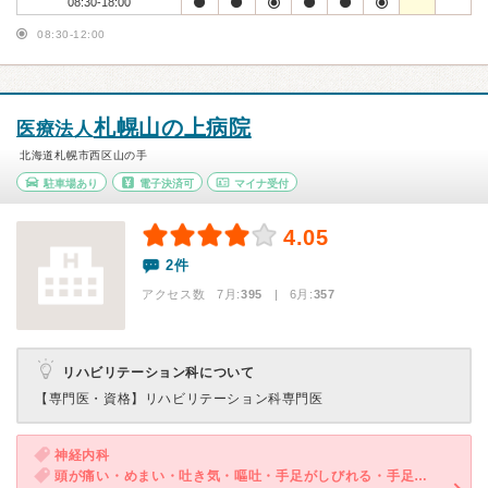
08:30-18:00
08:30-12:00
札幌山の上病院
医療法人
北海道札幌市西区山の手
駐車場あり
電子決済可
マイナ受付
4.05
2件
アクセス数 7月:
395
| 6月:
357
リハビリテーション科について
【専門医・資格】
リハビリテーション科専門医
神経内科
頭が痛い・めまい・吐き気・嘔吐・手足がしびれる・手足が麻痺する・気が滅入る・不安