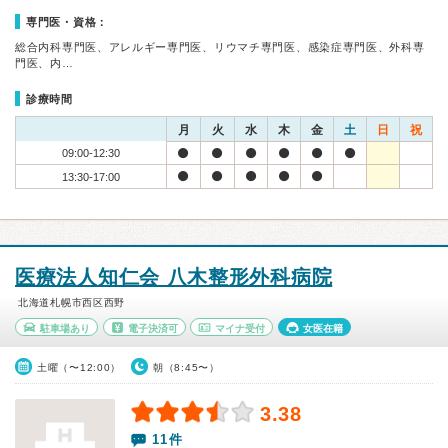
専門医・資格：
総合内科専門医、アレルギー専門医、リウマチ専門医、感染症専門医、外科専
門医、内…
診療時間
月
火
水
木
金
土
日
祝
09:00-12:30
13:30-17:00
医療法人知仁会 八木整形外科病院
北海道札幌市西区西野
駐車場あり
電子決済可
マイナ受付
女医在籍
土曜（〜12:00）
朝（8:45〜）
3.38
11件