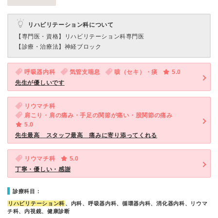
リハビリテーション科について
【専門医・資格】
リハビリテーション科専門医
【診療・治療法】
神経ブロック
呼吸器内科
気管支喘息
咳（セキ）・痰
5.0
先生が優しいです
リウマチ科
肩こり・肩の痛み・手足の関節が痛い・股関節の痛み
5.0
先生最高 スタッフ最高 痛みに寄り添ってくれる
リウマチ科
5.0
丁寧・優しい・感謝
診療科目：
リハビリテーション科
、内科、呼吸器内科、循環器内科、消化器内科、リウマ
チ科、内視鏡、健康診断