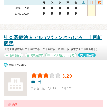
月
火
水
木
金
土
日
祝
09:00-12:00
13:00-17:00
社会医療法人アルデバランさっぽろ二十四軒
病院
北海道札幌市西区二十四軒二条（二十四軒駅、琴似駅（札幌市営地下鉄東西線））
駐車場あり
電子決済可
マイナ受付
(スマホ可)
女医在籍
土曜（〜12:00）
3.20
1件
アクセス数 7月:
79
| 6月:
102
内科