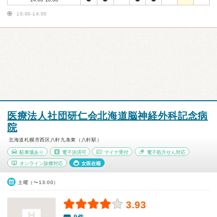
10:00-14:00
医療法人社団研仁会北海道脳神経外科記念病
院
北海道札幌市西区八軒九条東（八軒駅）
駐車場あり
電子決済可
マイナ受付
電子処方せん対応
オンライン診療対応
女医在籍
土曜（〜13:00）
3.93