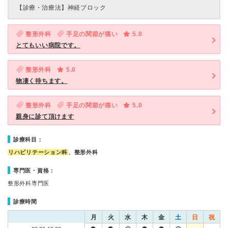
【診療・治療法】
神経ブロック
整形外科
手足の関節が痛い
5.0
とてもいい病院です。
整形外科
5.0
物凄く待ちます。
整形外科
手足の関節が痛い
5.0
親身に診て頂けます
診療科目：
リハビリテーション科
、整形外科
専門医・資格：
整形外科専門医
診療時間
月
火
水
木
金
土
日
祝