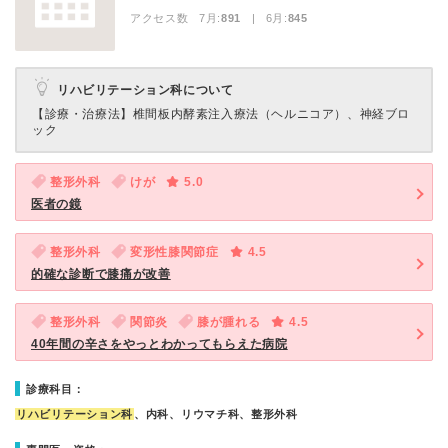
アクセス数 7月:
891
| 6月:
845
リハビリテーション科について
【診療・治療法】
椎間板内酵素注入療法（ヘルニコア）、神経ブロ
ック
整形外科
けが
5.0
医者の鏡
整形外科
変形性膝関節症
4.5
的確な診断で膝痛が改善
整形外科
関節炎
膝が腫れる
4.5
40年間の辛さをやっとわかってもらえた病院
診療科目：
リハビリテーション科
、内科、リウマチ科、整形外科