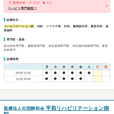
整形外科
けが
3.5
リハビリ専門病院？
診療科目：
リハビリテーション科
、内科、リウマチ科、外科、脳神経外科、整形外科、放
射線科
専門医・資格：
総合内科専門医、糖尿病専門医、消化器病専門医、消化器内視鏡専門医、整形
外科専門…
診療時間
月
火
水
木
金
土
日
祝
09:00-12:00
13:30-16:45
平和リハビリテーション病
医療法人社団静和会