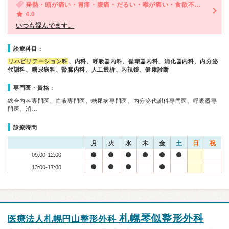
発熱・頭が痛い・胃痛・腹痛・だるい・喉が痛い・食欲不振・体調不良・急性の下痢
4.0
いつも混んでます。
診療科目：
リハビリテーション科
、内科、呼吸器内科、循環器内科、消化器内科、内分泌
代謝科、糖尿病科、腎臓内科、人工透析、内視鏡、健康診断
専門医・資格：
総合内科専門医、血液専門医、糖尿病専門医、内分泌代謝科専門医、呼吸器専
門医、消…
診療時間
月
火
水
木
金
土
日
祝
09:00-12:00
13:00-17:00
札幌琴似整形外科
医療法人札幌円山整形外科