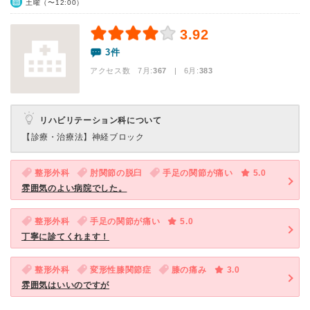
土曜（〜12:00）
3.92
3件
アクセス数 7月:
367
| 6月:
383
リハビリテーション科について
【診療・治療法】
神経ブロック
整形外科
肘関節の脱臼
手足の関節が痛い
5.0
雰囲気のよい病院でした。
整形外科
手足の関節が痛い
5.0
丁寧に診てくれます！
整形外科
変形性膝関節症
膝の痛み
3.0
雰囲気はいいのですが