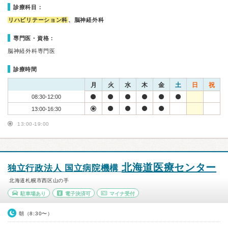
診療科目：
リハビリテーション科
、脳神経外科
専門医・資格：
脳神経外科専門医
診療時間
月
火
水
木
金
土
日
祝
08:30-12:00
13:00-16:30
13:00-19:00
北海道医療センター
独立行政法人 国立病院機構
北海道札幌市西区山の手
駐車場あり
電子決済可
マイナ受付
朝（8:30〜）