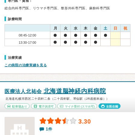
専門医・資格：
総合内科専門医、リウマチ専門医、整形外科専門医、麻酔科専門医
診療時間
月
火
水
木
金
土
日
祝
08:45-12:00
13:30-17:00
治療実績
この病院の治療実績を見る
北海道脳神経内科病院
医療法人北祐会
北海道札幌市西区二十四軒二条（二十四軒駅、琴似駅（JR函館本線））
駐車場あり
電子決済可
マイナ受付
(スマホ可)
女医在籍
3.30
1件