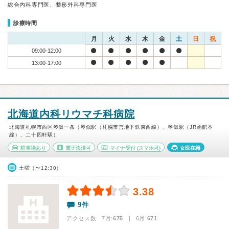
総合内科専門医、整形外科専門医
診療時間
月
火
水
木
金
土
日
祝
09:00-12:00
13:00-17:00
北海道内科リウマチ科病院
北海道札幌市西区琴似一条（琴似駅（札幌市営地下鉄東西線）、琴似駅（JR函館本
線）、二十四軒駅）
駐車場あり
電子決済可
マイナ受付
(スマホ可)
女医在籍
土曜（〜12:30）
3.38
9件
アクセス数 7月:
675
| 6月:
671