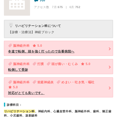
9件
アクセス数 7月:
675
| 6月:
752
リハビリテーション科について
【診療・治療法】
神経ブロック
脳神経外科
5.0
冬道で転倒、頭を強く打ったので当番病院へ
脳神経外科
打撲
頭が痛い・むくみ
5.0
転倒して受診
脳神経外科
前庭神経炎
めまい・吐き気・嘔吐
5.0
対応がとても良いです。
診療科目：
リハビリテーション科
、神経内科、心臓血管外科、脳神経外科、歯科、矯正歯
科、小児歯科、放射線科