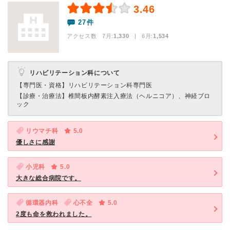
3.46
27件
アクセス数 7月:
1,330
| 6月:
1,534
リハビリテーション科について
【専門医・資格】
リハビリテーション科専門医
【診療・治療法】
椎間板内酵素注入療法（ヘルニコア）、神経ブロ
ック
リウマチ科
5.0
優しさに感謝
小児科
5.0
大きな総合病院です。
循環器内科
心不全
5.0
2度も命を救われました。