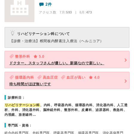
2件
アクセス数 7月:
593
| 6月:
473
リハビリテーション科について
【診療・治療法】
椎間板内酵素注入療法（ヘルニコア）
整形外科
5.0
ドクター、スタッフさんが優しい。新築なので新しい。
循環器内科
高血圧症
血圧が高い
4.0
待ち時間がほぼ無いです
診療科目：
リハビリテーション科
、内科、呼吸器内科、循環器内科、消化器内科、人工透
析、外科、消化器外科、脳神経外科、整形外科、皮膚科、泌尿器科、救急科、
内視鏡、放射線科…
専門医・資格：
総合内科専門医、外科専門医、呼吸器専門医、循環器専門医、消化器病専門