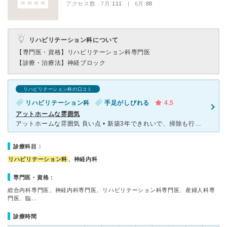
アクセス数 7月:
111
| 6月:
88
リハビリテーション科について
【専門医・資格】
リハビリテーション科専門医
【診療・治療法】
神経ブロック
リハビリテーション科の口コミ
リハビリテーション科
手足がしびれる
4.5
アットホームな雰囲気
アットホームな雰囲気 良い点 • 新築3年できれいで、掃除も行き届いている。 • 看護師さんが1日に3回はやさしく声をかけてくれるので安心する。 • ほとんどの医師は毎日回診に来る。 •
診療科目：
リハビリテーション科
、神経内科
専門医・資格：
総合内科専門医、神経内科専門医、リハビリテーション科専門医、産婦人科専
門医、臨…
診療時間