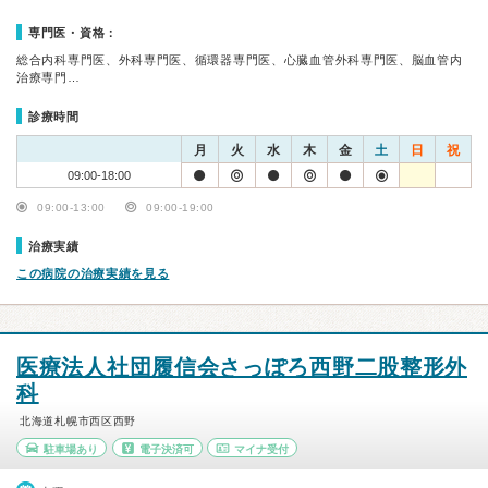
専門医・資格：
総合内科専門医、外科専門医、循環器専門医、心臓血管外科専門医、脳血管内
治療専門…
診療時間
月
火
水
木
金
土
日
祝
09:00-18:00
09:00-13:00
09:00-19:00
治療実績
この病院の治療実績を見る
医療法人社団履信会さっぽろ西野二股整形外
科
北海道札幌市西区西野
駐車場あり
電子決済可
マイナ受付