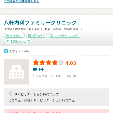
この病院の治療実績を見る
八軒内科ファミリークリニック
北海道札幌市西区八軒五条西（八軒駅、琴似駅（JR函館本線））
駐車場あり
電子決済可
マイナ受付
(スマホ可)
電子処方せん対応
土曜（〜14:00）
4.03
4件
アクセス数 7月:
106
| 6月:
96
リハビリテーション科について
【専門医・資格】
リハビリテーション科専門医