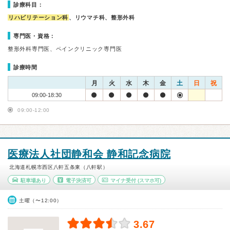
診療科目：
リハビリテーション科
、リウマチ科、整形外科
専門医・資格：
整形外科専門医、ペインクリニック専門医
診療時間
月
火
水
木
金
土
日
祝
09:00-18:30
09:00-12:00
医療法人社団静和会 静和記念病院
北海道札幌市西区八軒五条東（八軒駅）
駐車場あり
電子決済可
マイナ受付
(スマホ可)
土曜（〜12:00）
3.67