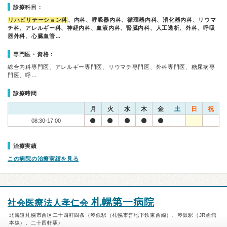
診療科目：
リハビリテーション科
、内科、呼吸器内科、循環器内科、消化器内科、リウマ
チ科、アレルギー科、神経内科、血液内科、腎臓内科、人工透析、外科、呼吸
器外科、心臓血管…
専門医・資格：
総合内科専門医、アレルギー専門医、リウマチ専門医、外科専門医、糖尿病専
門医、呼…
診療時間
月
火
水
木
金
土
日
祝
08:30-17:00
治療実績
この病院の治療実績を見る
札幌第一病院
社会医療法人孝仁会
北海道札幌市西区二十四軒四条（琴似駅（札幌市営地下鉄東西線）、琴似駅（JR函館
本線）、二十四軒駅）