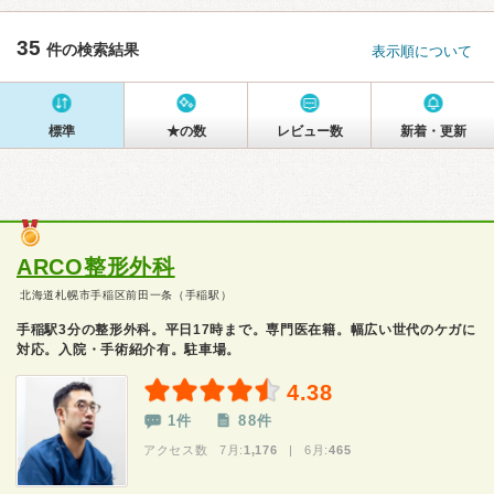
35
件の検索結果
表示順について
標準
★の数
レビュー数
新着・更新
ARCO整形外科
北海道札幌市手稲区前田一条（手稲駅）
手稲駅3分の整形外科。平日17時まで。専門医在籍。幅広い世代のケガに
対応。入院・手術紹介有。駐車場。
4.38
1件
88件
アクセス数 7月:
1,176
| 6月:
465