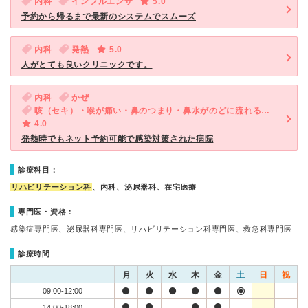
内科
インフルエンザ
5.0
予約から帰るまで最新のシステムでスムーズ
内科
発熱
5.0
人がとても良いクリニックです。
内科
かぜ
咳（セキ）・喉が痛い・鼻のつまり・鼻水がのどに流れる・後鼻漏
4.0
発熱時でもネット予約可能で感染対策された病院
診療科目：
リハビリテーション科
、内科、泌尿器科、在宅医療
専門医・資格：
感染症専門医、泌尿器科専門医、リハビリテーション科専門医、救急科専門医
診療時間
月
火
水
木
金
土
日
祝
09:00-12:00
14:00-18:00