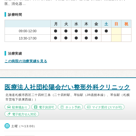
医、消化器…
診療時間
月
火
水
木
金
土
日
祝
09:00-12:00
13:30-17:00
治療実績
この病院の治療実績を見る
医療法人社団松陽会だい整形外科クリニック
北海道札幌市西区二十四軒三条（二十四軒駅、琴似駅（JR函館本線）、琴似駅（札幌
市営地下鉄東西線））
駐車場あり
電子決済可
ネット予約
マイナ受付
(スマホ可)
電子処方せん対応
土曜（〜13:00）