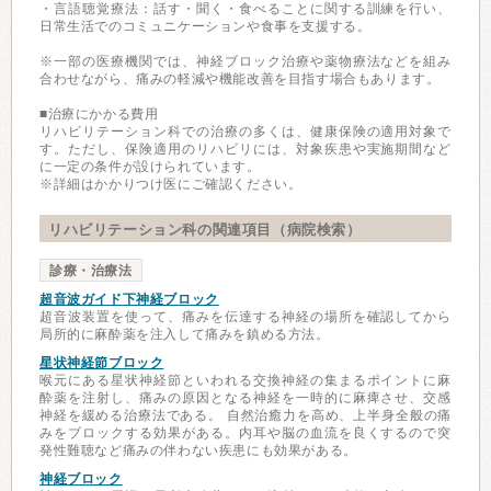
・言語聴覚療法：話す・聞く・食べることに関する訓練を行い、
日常生活でのコミュニケーションや食事を支援する。
※一部の医療機関では、神経ブロック治療や薬物療法などを組み
合わせながら、痛みの軽減や機能改善を目指す場合もあります。
■治療にかかる費用
リハビリテーション科での治療の多くは、健康保険の適用対象で
す。ただし、保険適用のリハビリには、対象疾患や実施期間など
に一定の条件が設けられています。
※詳細はかかりつけ医にご確認ください。
リハビリテーション科の関連項目（病院検索）
診療・治療法
超音波ガイド下神経ブロック
超音波装置を使って、痛みを伝達する神経の場所を確認してから
局所的に麻酔薬を注入して痛みを鎮める方法。
星状神経節ブロック
喉元にある星状神経節といわれる交換神経の集まるポイントに麻
酔薬を注射し、痛みの原因となる神経を一時的に麻痺させ、交感
神経を緩める治療法である。 自然治癒力を高め、上半身全般の痛
みをブロックする効果がある。内耳や脳の血流を良くするので突
発性難聴など痛みの伴わない疾患にも効果がある。
神経ブロック