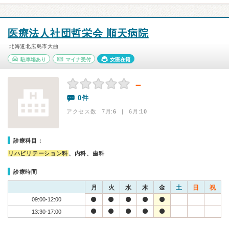
医療法人社団哲栄会 順天病院
北海道北広島市大曲
駐車場あり
マイナ受付
女医在籍
－
0件
アクセス数 7月:
6
| 6月:
10
診療科目：
リハビリテーション科
、内科、歯科
診療時間
月
火
水
木
金
土
日
祝
09:00-12:00
13:30-17:00