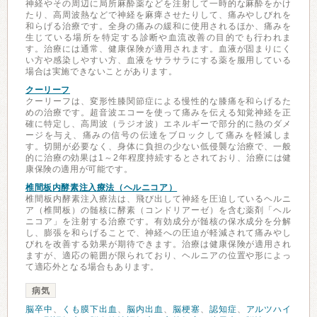
神経やその周辺に局所麻酔薬などを注射して一時的な麻酔をかけ
たり、高周波熱などで神経を麻痺させたりして、痛みやしびれを
和らげる治療です。全身の痛みの緩和に使用されるほか、痛みを
生じている場所を特定する診断や血流改善の目的でも行われま
す。治療には通常、健康保険が適用されます。血液が固まりにく
い方や感染しやすい方、血液をサラサラにする薬を服用している
場合は実施できないことがあります。
クーリーフ
クーリーフは、変形性膝関節症による慢性的な膝痛を和らげるた
めの治療です。超音波エコーを使って痛みを伝える知覚神経を正
確に特定し、高周波（ラジオ波）エネルギーで部分的に熱のダメ
ージを与え、痛みの信号の伝達をブロックして痛みを軽減しま
す。切開が必要なく、身体に負担の少ない低侵襲な治療で、一般
的に治療の効果は1～2年程度持続するとされており、治療には健
康保険の適用が可能です。
椎間板内酵素注入療法（ヘルニコア）
椎間板内酵素注入療法は、飛び出して神経を圧迫しているヘルニ
ア（椎間板）の髄核に酵素（コンドリアーゼ）を含む薬剤「ヘル
ニコア」を注射する治療です。有効成分が髄核の保水成分を分解
し、膨張を和らげることで、神経への圧迫が軽減されて痛みやし
びれを改善する効果が期待できます。治療は健康保険が適用され
ますが、適応の範囲が限られており、ヘルニアの位置や形によっ
て適応外となる場合もあります。
病気
脳卒中
、
くも膜下出血
、
脳内出血
、
脳梗塞
、
認知症
、
アルツハイ