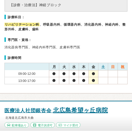
【診療・治療法】
神経ブロック
診療科目：
リハビリテーション科
、呼吸器内科、循環器内科、消化器内科、神経内科、整
形外科、皮膚科、歯科
専門医・資格：
消化器病専門医、神経内科専門医、皮膚科専門医
診療時間
月
火
水
木
金
土
日
祝
09:00-12:00
13:00-17:00
北広島希望ヶ丘病院
医療法人社団銀杏会
北海道北広島市大曲
駐車場あり
電子決済可
マイナ受付