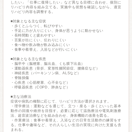
したい」「仕事に復帰したい」など異なる目標に合わせ、個別に
リハビリ内容を組み立てる。実施中も状態を確認しながら、適宜
リハビリ内容を調整する。
■対象となる主な症状
・歩くとふらつく、転びやすい
・手足に力が入りにくい、身体が思うように動かせない
・長時間動くと疲れやすい
・言葉が出にくい、伝わりにくい
・食べ物や飲み物が飲み込みにくい
・食事や着替え、入浴などが行いにくい
■対象となる主な疾患
・脳卒中（脳梗塞、脳出血、くも膜下出血）
・運動器疾患（骨折、変形性膝関節症、腰痛症など）
・神経疾患（パーキンソン病、ALSなど）
・脊髄損傷
・心疾患（心筋梗塞、心不全など）
・呼吸器疾患（COPD、肺炎など）
■主な治療法
症状や病気の種類に応じて、リハビリ方法が選択されます。
・理学療法：運動などを通じて、立つ・座る・歩くといった基本
動作の回復や維持を目指す。必要に応じて温熱療法や電気刺激療
法、超音波治療などを組み合わせ、身体機能の改善を図る。
・作業療法：食事や着替え、入浴などの日常生活動作の練習をす
る。仕事や趣味など、その人らしい生活の実現に向けた支援も含
まれる。