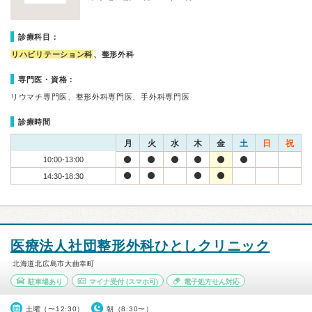
診療科目：
リハビリテーション科
、整形外科
専門医・資格：
リウマチ専門医、整形外科専門医、手外科専門医
診療時間
月
火
水
木
金
土
日
祝
10:00-13:00
14:30-18:30
医療法人社団整形外科ひとしクリニック
北海道北広島市大曲幸町
駐車場あり
マイナ受付
(スマホ可)
電子処方せん対応
土曜（〜12:30）
朝（8:30〜）