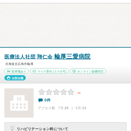
輪厚三愛病院
医療法人社団 翔仁会
北海道北広島市輪厚
駐車場あり
マイナ受付
(スマホ可)
オンライン診療対応
女医在籍
－
0件
アクセス数 7月:
25
| 6月:
13
リハビリテーション科について