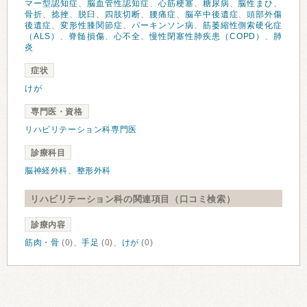
マー型認知症
、
脳血管性認知症
、
心筋梗塞
、
糖尿病
、
脳性まひ
、
骨折
、
捻挫
、
脱臼
、
四肢切断
、
腰痛症
、
脳卒中後遺症
、
頭部外傷
後遺症
、
変形性膝関節症
、
パーキンソン病
、
筋萎縮性側索硬化症
（ALS）
、
脊髄損傷
、
心不全
、
慢性閉塞性肺疾患（COPD）
、
肺
炎
症状
けが
専門医・資格
リハビリテーション科専門医
診療科目
脳神経外科
、
整形外科
リハビリテーション科の関連項目（口コミ検索）
診療内容
筋肉・骨
(0)、
手足
(0)、
けが
(0)