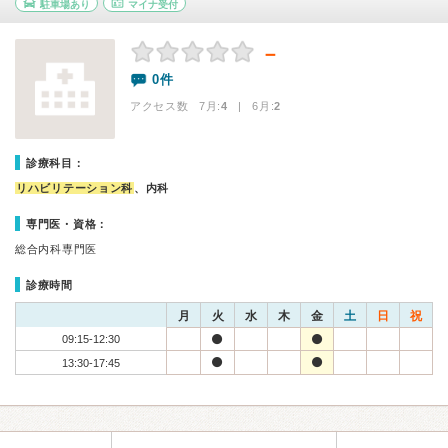
駐車場あり
マイナ受付
－
0件
アクセス数 7月:
4
| 6月:
2
診療科目：
リハビリテーション科
、内科
専門医・資格：
総合内科専門医
診療時間
月
火
水
木
金
土
日
祝
09:15-12:30
13:30-17:45