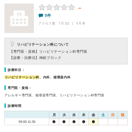
－
0件
アクセス数 7月:
11
| 6月:
8
リハビリテーション科について
【専門医・資格】
リハビリテーション科専門医
【診療・治療法】
神経ブロック
診療科目：
リハビリテーション科
、内科、循環器内科
専門医・資格：
アレルギー専門医、循環器専門医、リハビリテーション科専門医
診療時間
月
火
水
木
金
土
日
祝
09:00-11:30