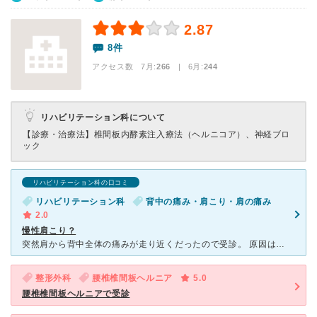
2.87
8件
アクセス数 7月:
266
| 6月:
244
リハビリテーション科について
【診療・治療法】
椎間板内酵素注入療法（ヘルニコア）、神経ブロ
ック
リハビリテーション科の口コミ
リハビリテーション科
背中の痛み・肩こり・肩の痛み
2.0
慢性肩こり？
突然肩から背中全体の痛みが走り近くだったので受診。 原因は分からなかったけど、肩こりが酷いとのことでリハビリ通院しましょうと。当初の痛みは1週間ほどで自然治癒。 毎月の診察でどうですか？どうで
整形外科
腰椎椎間板ヘルニア
5.0
腰椎椎間板ヘルニアで受診