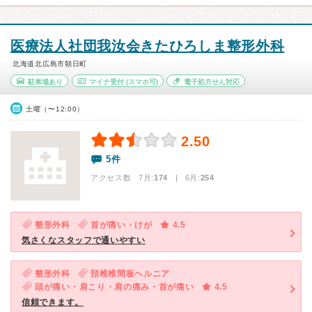
医療法人社団我汝会きたひろしま整形外科
北海道北広島市朝日町
駐車場あり
マイナ受付
(スマホ可)
電子処方せん対応
土曜（〜12:00）
2.50
5件
アクセス数 7月:
174
| 6月:
254
整形外科
首が痛い・けが
4.5
気さくなスタッフで通いやすい
整形外科
頚椎椎間板ヘルニア
頭が痛い・肩こり・肩の痛み・首が痛い
4.5
信頼できます。