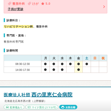
整形外科
けが
5.0
子供が受診
診療科目：
リハビリテーション科
、整形外科
専門医・資格：
整形外科専門医
診療時間
月
火
水
木
金
土
日
祝
08:30-12:30
14:00-17:30
西の里恵仁会病院
医療法人社団
北海道北広島市西の里（上野幌駅）
駐車場あり
マイナ受付
(スマホ可)
女医在籍