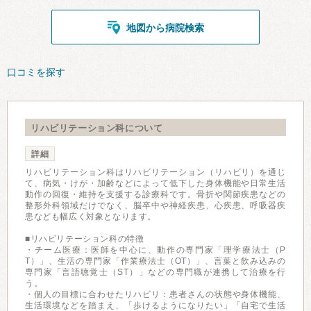
地図から病院検索
口コミを探す
リハビリテーション科について
詳細
リハビリテーション科はリハビリテーション（リハビリ）を通じ
て、病気・けが・加齢などによって低下した身体機能や日常生活
動作の回復・維持を支援する診療科です。骨折や関節疾患などの
整形外科領域だけでなく、脳卒中や神経疾患、心疾患、呼吸器疾
患なども幅広く対象となります。
■リハビリテーション科の特徴
・チーム医療：医師を中心に、動作の専門家「理学療法士（P
T）」、生活の専門家「作業療法士（OT）」、言葉と飲み込みの
専門家「言語聴覚士（ST）」などの専門職が連携して治療を行
う。
・個人の目標に合わせたリハビリ：患者さんの状態や身体機能、
生活環境などを踏まえ、「歩けるようになりたい」「自宅で生活