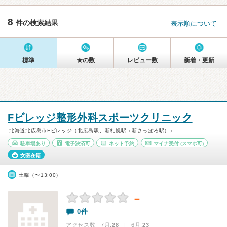
8
件の検索結果
表示順について
標準
★の数
レビュー数
新着・更新
Fビレッジ整形外科スポーツクリニック
北海道北広島市Fビレッジ（北広島駅、新札幌駅（新さっぽろ駅））
駐車場あり
電子決済可
ネット予約
マイナ受付
(スマホ可)
女医在籍
土曜（〜13:00）
－
0件
アクセス数 7月:
28
| 6月:
23