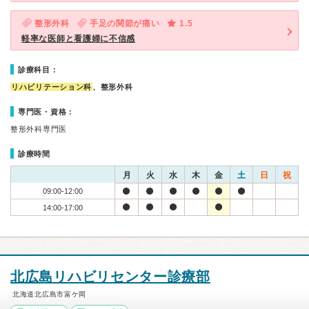
整形外科
手足の関節が痛い
1.5
軽率な医師と看護婦に不信感
診療科目：
リハビリテーション科
、整形外科
専門医・資格：
整形外科専門医
診療時間
月
火
水
木
金
土
日
祝
09:00-12:00
14:00-17:00
北広島リハビリセンター診療部
北海道北広島市富ケ岡