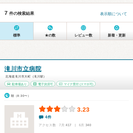
7
件の検索結果
表示順について
標準
★の数
レビュー数
新着・更新
滝川市立病院
北海道滝川市大町（滝川駅）
駐車場あり
電子決済可
マイナ受付
(スマホ可)
朝（8:30〜）
3.23
4件
アクセス数 7月:
417
| 6月:
340