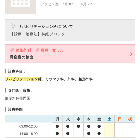
アクセス数 7月:
82
| 6月:
77
リハビリテーション科について
【診療・治療法】
神経ブロック
整形外科
腰痛
3.5
骨密度の検査
診療科目：
リハビリテーション科
、リウマチ科、外科、整形外科
専門医・資格：
整形外科専門医
診療時間
月
火
水
木
金
土
日
祝
09:00-12:00
14:00-18:00