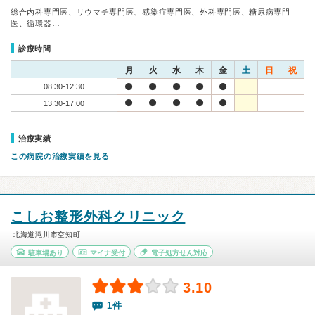
総合内科専門医、リウマチ専門医、感染症専門医、外科専門医、糖尿病専門
医、循環器…
診療時間
月
火
水
木
金
土
日
祝
08:30-12:30
13:30-17:00
治療実績
この病院の治療実績を見る
こしお整形外科クリニック
北海道滝川市空知町
駐車場あり
マイナ受付
電子処方せん対応
3.10
1件