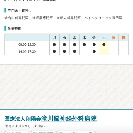
専門医・資格：
総合内科専門医、循環器専門医、産婦人科専門医、ペインクリニック専門医
診療時間
月
火
水
木
金
土
日
祝
09:00-12:30
14:00-17:30
滝川脳神経外科病院
医療法人翔陽会
北海道滝川市西町（滝川駅）