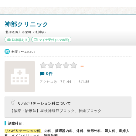
神部クリニック
北海道滝川市栄町（滝川駅）
駐車場あり
マイナ受付
(スマホ可)
土曜（〜12:30）
－
0件
アクセス数 7月:
44
| 6月:
85
リハビリテーション科について
【診療・治療法】
星状神経節ブロック、神経ブロック
診療科目：
リハビリテーション科
、内科、循環器内科、外科、整形外科、婦人科、産婦人
科、ペインクリニック、健康診断