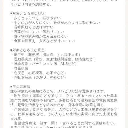
リハビリ内容を調整する。
■対象となる主な症状
・歩くとふらつく、転びやすい
・手足に力が入りにくい、身体が思うように動かせない
・長時間動くと疲れやすい
・言葉が出にくい、伝わりにくい
・食べ物や飲み物が飲み込みにくい
・食事や着替え、入浴などが行いにくい
■対象となる主な疾患
・脳卒中（脳梗塞、脳出血、くも膜下出血）
・運動器疾患（骨折、変形性膝関節症、腰痛症など）
・神経疾患（パーキンソン病、ALSなど）
・脊髄損傷
・心疾患（心筋梗塞、心不全など）
・呼吸器疾患（COPD、肺炎など）
■主な治療法
症状や病気の種類に応じて、リハビリ方法が選択されます。
・理学療法：運動などを通じて、立つ・座る・歩くといった基本
動作の回復や維持を目指す。必要に応じて温熱療法や電気刺激療
法、超音波治療などを組み合わせ、身体機能の改善を図る。
・作業療法：食事や着替え、入浴などの日常生活動作の練習をす
る。仕事や趣味など、その人らしい生活の実現に向けた支援も含
まれる。
・言語聴覚療法：話す・聞く・食べることに関する訓練を行い、
日常生活でのコミュニケーションや食事を支援する。