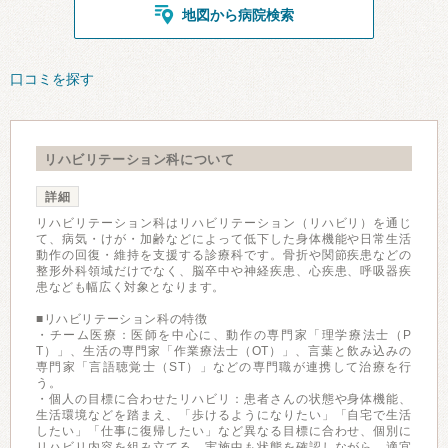
地図から病院検索
口コミを探す
リハビリテーション科について
詳細
リハビリテーション科はリハビリテーション（リハビリ）を通じ
て、病気・けが・加齢などによって低下した身体機能や日常生活
動作の回復・維持を支援する診療科です。骨折や関節疾患などの
整形外科領域だけでなく、脳卒中や神経疾患、心疾患、呼吸器疾
患なども幅広く対象となります。
■リハビリテーション科の特徴
・チーム医療：医師を中心に、動作の専門家「理学療法士（P
T）」、生活の専門家「作業療法士（OT）」、言葉と飲み込みの
専門家「言語聴覚士（ST）」などの専門職が連携して治療を行
う。
・個人の目標に合わせたリハビリ：患者さんの状態や身体機能、
生活環境などを踏まえ、「歩けるようになりたい」「自宅で生活
したい」「仕事に復帰したい」など異なる目標に合わせ、個別に
リハビリ内容を組み立てる。実施中も状態を確認しながら、適宜