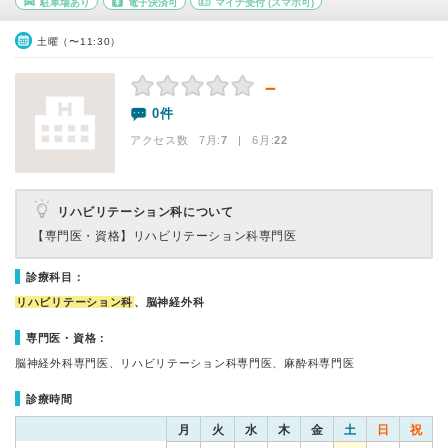
駐車場あり
電子決済可
マイナ受付
(スマホ可)
土曜（〜11:30）
－
0件
アクセス数 7月:
7
| 6月:
22
リハビリテーション科について
【専門医・資格】
リハビリテーション科専門医
診療科目：
リハビリテーション科
、脳神経外科
専門医・資格：
脳神経外科専門医、リハビリテーション科専門医、麻酔科専門医
診療時間
月
火
水
木
金
土
日
祝