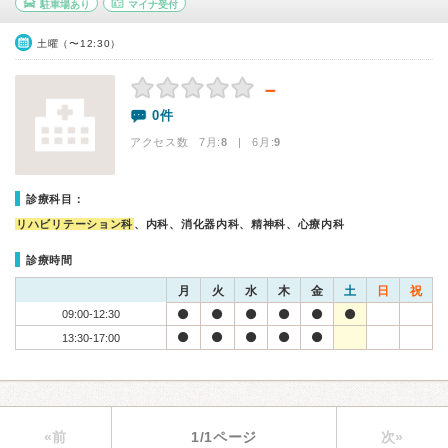
駐車場あり
マイナ受付
土曜（〜12:30）
－
0件
アクセス数 7月:
8
| 6月:
9
診療科目：
リハビリテーション科
、内科、消化器内科、精神科、心療内科
診療時間
月
火
水
木
金
土
日
祝
09:00-12:30
13:30-17:00
«前
1/1ページ
次»