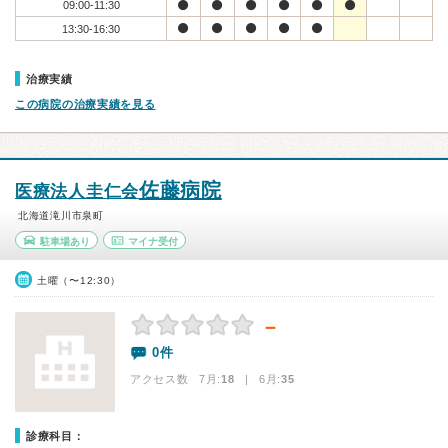
09:00-11:30
13:30-16:30
治療実績
この病院の治療実績を見る
佐藤病院
医療法人圭仁会
北海道滝川市泉町
駐車場あり
マイナ受付
土曜（〜12:30）
－
0件
アクセス数 7月:
18
| 6月:
35
診療科目：