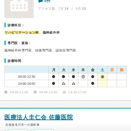
0件
アクセス数 7月:
14
| 6月:
22
診療科目：
リハビリテーション科
、脳神経外科
専門医・資格：
脳神経外科専門医、頭痛専門医、認知症専門医
診療時間
月
火
水
木
金
土
日
祝
09:00-12:30
14:00-18:00
09:00-12:00
09:00-13:00
13:30-17:00
医療法人圭仁会 佐藤医院
北海道滝川市一の坂町東