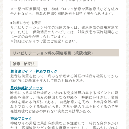
※一部の医療機関では、神経ブロック治療や薬物療法などを組み
合わせながら、痛みの軽減や機能改善を目指す場合もあります。
■治療にかかる費用
リハビリテーション科での治療の多くは、健康保険の適用対象で
す。ただし、保険適用のリハビリには、対象疾患や実施期間など
に一定の条件が設けられています。
※詳細はかかりつけ医にご確認ください。
リハビリテーション科の関連項目（病院検索）
診療・治療法
超音波ガイド下神経ブロック
超音波装置を使って、痛みを伝達する神経の場所を確認してから
局所的に麻酔薬を注入して痛みを鎮める方法。
星状神経節ブロック
喉元にある星状神経節といわれる交換神経の集まるポイントに麻
酔薬を注射し、痛みの原因となる神経を一時的に麻痺させ、交感
神経を緩める治療法である。 自然治癒力を高め、上半身全般の痛
みをブロックする効果がある。内耳や脳の血流を良くするので突
発性難聴など痛みの伴わない疾患にも効果がある。
神経ブロック
神経やその周辺に局所麻酔薬などを注射して一時的な麻酔をかけ
たり、高周波熱などで神経を麻痺させたりして、痛みやしびれを