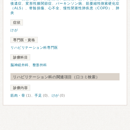
後遺症
、
変形性膝関節症
、
パーキンソン病
、
筋萎縮性側索硬化症
（ALS）
、
脊髄損傷
、
心不全
、
慢性閉塞性肺疾患（COPD）
、
肺
炎
症状
けが
専門医・資格
リハビリテーション科専門医
診療科目
脳神経外科
、
整形外科
リハビリテーション科の関連項目（口コミ検索）
診療内容
筋肉・骨
(1)、
手足
(0)、
けが
(0)