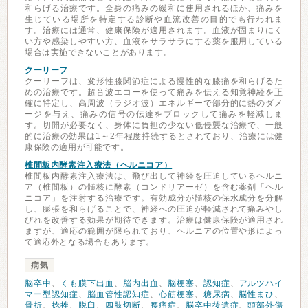
和らげる治療です。全身の痛みの緩和に使用されるほか、痛みを
生じている場所を特定する診断や血流改善の目的でも行われま
す。治療には通常、健康保険が適用されます。血液が固まりにく
い方や感染しやすい方、血液をサラサラにする薬を服用している
場合は実施できないことがあります。
クーリーフ
クーリーフは、変形性膝関節症による慢性的な膝痛を和らげるた
めの治療です。超音波エコーを使って痛みを伝える知覚神経を正
確に特定し、高周波（ラジオ波）エネルギーで部分的に熱のダメ
ージを与え、痛みの信号の伝達をブロックして痛みを軽減しま
す。切開が必要なく、身体に負担の少ない低侵襲な治療で、一般
的に治療の効果は1～2年程度持続するとされており、治療には健
康保険の適用が可能です。
椎間板内酵素注入療法（ヘルニコア）
椎間板内酵素注入療法は、飛び出して神経を圧迫しているヘルニ
ア（椎間板）の髄核に酵素（コンドリアーゼ）を含む薬剤「ヘル
ニコア」を注射する治療です。有効成分が髄核の保水成分を分解
し、膨張を和らげることで、神経への圧迫が軽減されて痛みやし
びれを改善する効果が期待できます。治療は健康保険が適用され
ますが、適応の範囲が限られており、ヘルニアの位置や形によっ
て適応外となる場合もあります。
病気
脳卒中
、
くも膜下出血
、
脳内出血
、
脳梗塞
、
認知症
、
アルツハイ
マー型認知症
、
脳血管性認知症
、
心筋梗塞
、
糖尿病
、
脳性まひ
、
骨折
、
捻挫
、
脱臼
、
四肢切断
、
腰痛症
、
脳卒中後遺症
、
頭部外傷