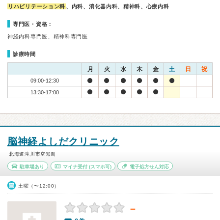
リハビリテーション科
、内科、消化器内科、精神科、心療内科
専門医・資格：
神経内科専門医、精神科専門医
診療時間
月
火
水
木
金
土
日
祝
09:00-12:30
13:30-17:00
脳神経よしだクリニック
北海道滝川市空知町
駐車場あり
マイナ受付
(スマホ可)
電子処方せん対応
土曜（〜12:00）
－