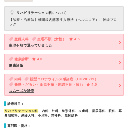
リハビリテーション科について
【診療・治療法】
椎間板内酵素注入療法（ヘルニコア）、神経ブロ
ック
産婦人科
生理不順（女性）
4.5
生理不順で通っていました
健康診断
4.0
健康診断
内科
新型コロナウイルス感染症（COVID-19）
発熱・だるい・食欲不振・体調不良・疲れ
4.0
スムーズな診療
診療科目：
リハビリテーション科
、内科、外科、整形外科、皮膚科、泌尿器科、眼科、耳
鼻咽喉科、産婦人科、小児科、精神科、放射線科
専門医・資格：