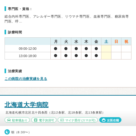
専門医・資格：
総合内科専門医、アレルギー専門医、リウマチ専門医、血液専門医、糖尿病専
門医、呼…
診療時間
月
火
水
木
金
土
日
祝
09:00-12:00
13:00-18:00
治療実績
この病院の治療実績を見る
北海道大学病院
北海道札幌市北区北十四条西（北12条駅、北18条駅、北13条東駅）
駐車場あり
電子決済可
マイナ受付
(スマホ可)
女医在籍
朝（8:30〜）