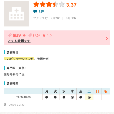
3.37
1件
アクセス数 7月:
92
| 6月:
137
整形外科
けが
4.5
とても綺麗です
診療科目：
リハビリテーション科
、整形外科
専門医・資格：
整形外科専門医
診療時間
月
火
水
木
金
土
日
祝
09:00-18:00
09:00-12:30