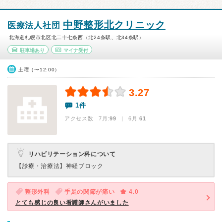
中野整形北クリニック
医療法人社団
北海道札幌市北区北二十七条西（北24条駅、北34条駅）
駐車場あり
マイナ受付
土曜（〜12:00）
3.27
1件
アクセス数 7月:
99
| 6月:
61
リハビリテーション科について
【診療・治療法】
神経ブロック
整形外科
手足の関節が痛い
4.0
とても感じの良い看護師さんがいました