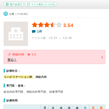
電子決済可
マイナ受付
(スマホ可)
土曜（〜19:00）
3.54
1件
アクセス数 7月:
77
| 6月:
76
神経内科
5.0
安心！
診療科目：
リハビリテーション科
、神経内科
専門医・資格：
総合内科専門医、神経内科専門医、頭痛専門医
診療時間
月
火
水
木
金
土
日
祝