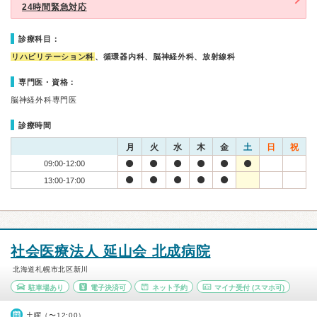
24時間緊急対応
診療科目：
リハビリテーション科
、循環器内科、脳神経外科、放射線科
専門医・資格：
脳神経外科専門医
診療時間
月
火
水
木
金
土
日
祝
09:00-12:00
13:00-17:00
社会医療法人 延山会 北成病院
北海道札幌市北区新川
駐車場あり
電子決済可
ネット予約
マイナ受付
(スマホ可)
土曜（〜12:00）