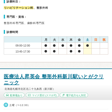
診療科目：
リハビリテーション科
、整形外科
専門医・資格：
整形外科専門医、麻酔科専門医
診療時間
月
火
水
木
金
土
日
祝
09:00-12:00
13:45-17:30
医療法人昇英会 整形外科新川駅いとがクリ
ニック
北海道札幌市北区北二十九条西（新川駅）
駐車場あり
マイナ受付
(スマホ可)
電子処方せん対応
土曜（〜12:30）