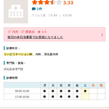
3.33
1件
アクセス数 7月:
43
| 6月:
53
内科
膀胱炎
4.5
祝日の休日当番医でお世話になりました
診療科目：
リハビリテーション科
、内科、消化器内科
専門医・資格：
消化器病専門医
診療時間
月
火
水
木
金
土
日
祝
09:00-12:00
17:00-20:00