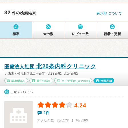
32
件の検索結果
表示順について
標準
★の数
レビュー数
新着・更新
北20条内科クリニック
医療法人社団
北海道札幌市北区北二十条西（北18条駅、北24条駅）
駐車場あり
電子決済可
マイナ受付
(スマホ可)
女医在籍
土曜（〜12:30）
4.24
4件
アクセス数 7月:
177
| 6月:
163