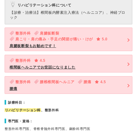
リハビリテーション科について
【診療・治療法】
椎間板内酵素注入療法（ヘルニコア）、神経ブロ
ック
整形外科
肩腱板断裂
肩こり・肩の痛み・手足の関節が痛い・けが
5.0
肩腱板断裂もお勧めです！
整形外科
4.5
椎間板ヘルニアでお世話になりました
整形外科
腰椎椎間板ヘルニア
腰痛
4.5
腰痛
診療科目：
リハビリテーション科
、整形外科
専門医・資格：
整形外科専門医、脊椎脊髄外科専門医、麻酔科専門医