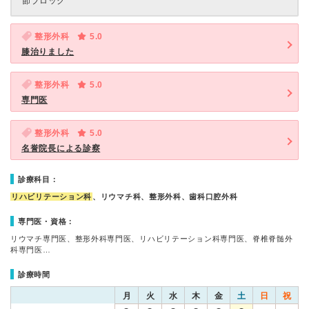
節ブロック
整形外科
5.0
膝治りました
整形外科
5.0
専門医
整形外科
5.0
名誉院長による診察
診療科目：
リハビリテーション科
、リウマチ科、整形外科、歯科口腔外科
専門医・資格：
リウマチ専門医、整形外科専門医、リハビリテーション科専門医、脊椎脊髄外
科専門医…
診療時間
月
火
水
木
金
土
日
祝