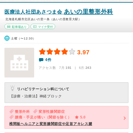
あいの里整形外科
医療法人社団あさつま会
北海道札幌市北区あいの里一条（あいの里教育大駅）
駐車場あり
マイナ受付
土曜（〜12:30）
3.97
4件
アクセス数 7月:
191
| 6月:
243
リハビリテーション科について
【診療・治療法】
神経ブロック
整形外科
変形性膝関節症
腰痛・手足が痛い（関節を除く）
5.0
椎間板ヘルニアと変形膝関節症や足首アキレス腱