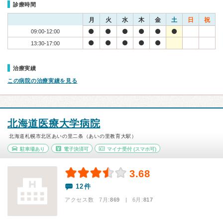
診療時間
月
火
水
木
金
土
日
祝
09:00-12:00
13:30-17:00
治療実績
この病院の治療実績を見る
北海道医療大学病院
北海道札幌市北区あいの里二条（あいの里教育大駅）
駐車場あり
電子決済可
マイナ受付
(スマホ可)
3.68
12件
アクセス数 7月:
869
| 6月:
817