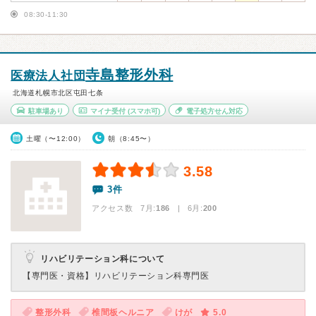
08:30-11:30
寺島整形外科
医療法人社団
北海道札幌市北区屯田七条
駐車場あり
マイナ受付
(スマホ可)
電子処方せん対応
土曜（〜12:00）
朝（8:45〜）
3.58
3件
アクセス数 7月:
186
| 6月:
200
リハビリテーション科について
【専門医・資格】
リハビリテーション科専門医
整形外科
椎間板ヘルニア
けが
5.0