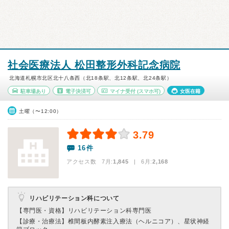
社会医療法人 松田整形外科記念病院
北海道札幌市北区北十八条西（北18条駅、北12条駅、北24条駅）
駐車場あり
電子決済可
マイナ受付
(スマホ可)
女医在籍
土曜（〜12:00）
3.79
16件
アクセス数 7月:
1,845
| 6月:
2,168
リハビリテーション科について
【専門医・資格】
リハビリテーション科専門医
【診療・治療法】
椎間板内酵素注入療法（ヘルニコア）、星状神経