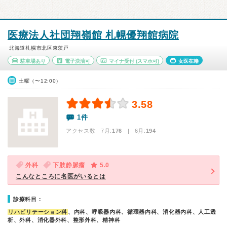
医療法人社団翔嶺館 札幌優翔館病院
北海道札幌市北区東茨戸
駐車場あり
電子決済可
マイナ受付
(スマホ可)
女医在籍
土曜（〜12:00）
3.58
1件
アクセス数 7月:
176
| 6月:
194
外科
下肢静脈瘤
5.0
こんなところに名医がいるとは
診療科目：
リハビリテーション科
、内科、呼吸器内科、循環器内科、消化器内科、人工透
析、外科、消化器外科、整形外科、精神科