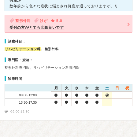
何度か
数年前から色々な症状に悩まされ何度か通っておりますが、リハビリ科の先生方も丁寧・親切でリハビリ後は数日快適に過ごせます。中々通うことが出来ずですが、手根幹症候群の症状も軽くなりとても助かっております。
整形外科
けが
5.0
受付の方がとても印象良いです
診療科目：
リハビリテーション科
、整形外科
専門医・資格：
整形外科専門医、リハビリテーション科専門医
診療時間
月
火
水
木
金
土
日
祝
09:00-12:00
13:30-17:30
09:00-12:30