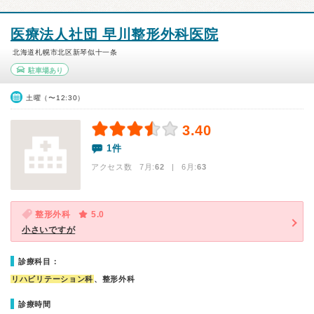
医療法人社団 早川整形外科医院
北海道札幌市北区新琴似十一条
駐車場あり
土曜（〜12:30）
3.40
1件
アクセス数 7月:
62
| 6月:
63
整形外科
5.0
小さいですが
診療科目：
リハビリテーション科
、整形外科
診療時間