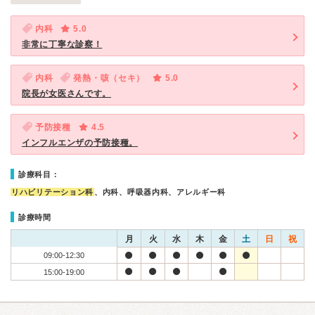
内科
5.0
非常に丁寧な診察！
内科
発熱・咳（セキ）
5.0
院長が女医さんです。
予防接種
4.5
インフルエンザの予防接種。
診療科目：
リハビリテーション科
、内科、呼吸器内科、アレルギー科
診療時間
月
火
水
木
金
土
日
祝
09:00-12:30
15:00-19:00