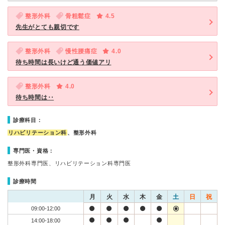
整形外科
骨粗鬆症
4.5
先生がとても親切です
整形外科
慢性腰痛症
4.0
待ち時間は長いけど通う価値アリ
整形外科
4.0
待ち時間は‥
診療科目：
リハビリテーション科
、整形外科
専門医・資格：
整形外科専門医、リハビリテーション科専門医
診療時間
月
火
水
木
金
土
日
祝
09:00-12:00
14:00-18:00