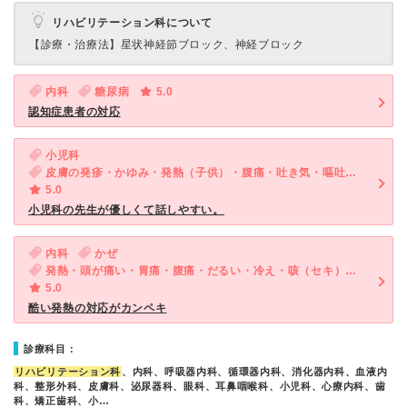
リハビリテーション科について
【診療・治療法】
星状神経節ブロック、神経ブロック
内科
糖尿病
5.0
認知症患者の対応
小児科
皮膚の発疹・かゆみ・発熱（子供）・腹痛・吐き気・嘔吐（子供）・発疹（子供）
5.0
小児科の先生が優しくて話しやすい。
内科
かぜ
発熱・頭が痛い・胃痛・腹痛・だるい・冷え・咳（セキ）・喉が痛い・吐き気・嘔吐・食欲不振・体調不良・急性の下痢
5.0
酷い発熱の対応がカンペキ
診療科目：
リハビリテーション科
、内科、呼吸器内科、循環器内科、消化器内科、血液内
科、整形外科、皮膚科、泌尿器科、眼科、耳鼻咽喉科、小児科、心療内科、歯
科、矯正歯科、小…