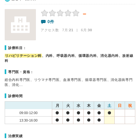
－
0件
アクセス数 7月:
21
| 6月:
30
診療科目：
リハビリテーション科
、内科、呼吸器内科、循環器内科、消化器内科、放射線
科
専門医・資格：
総合内科専門医、リウマチ専門医、血液専門医、循環器専門医、消化器病専門
医、消化…
診療時間
月
火
水
木
金
土
日
祝
09:00-12:00
13:30-16:00
治療実績