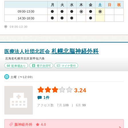
月
火
水
木
金
土
日
祝
09:00-13:00
14:30-18:00
09:00-12:30
札幌北脳神経外科
医療法人社団北匠会
北海道札幌市北区新琴似六条
駐車場あり
電子決済可
マイナ受付
土曜（〜12:00）
3.24
1件
アクセス数 7月:
109
| 6月:
99
脳神経外科
4.0