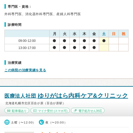
専門医・資格：
外科専門医、消化器外科専門医、産婦人科専門医
診療時間
月
火
水
木
金
土
日
祝
09:00-12:00
13:00-17:00
治療実績
この病院の治療実績を見る
ゆりがはら内科ケア&クリニック
医療法人社団
北海道札幌市北区百合が原（百合が原駅）
駐車場あり
マイナ受付
(スマホ可)
電子処方せん対応
土曜（〜12:00）
夜（〜20:00）