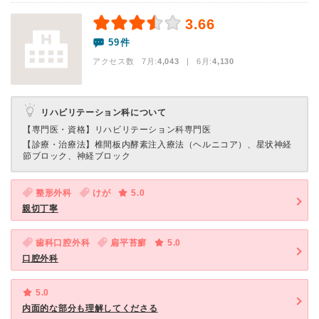
3.66
59件
アクセス数 7月:
4,043
| 6月:
4,130
リハビリテーション科について
【専門医・資格】
リハビリテーション科専門医
【診療・治療法】
椎間板内酵素注入療法（ヘルニコア）、星状神経
節ブロック、神経ブロック
整形外科
けが
5.0
親切丁寧
歯科口腔外科
扁平苔癬
5.0
口腔外科
5.0
内面的な部分も理解してくださる