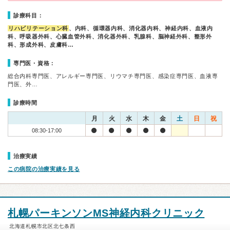
診療科目：
リハビリテーション科
、内科、循環器内科、消化器内科、神経内科、血液内
科、呼吸器外科、心臓血管外科、消化器外科、乳腺科、脳神経外科、整形外
科、形成外科、皮膚科…
専門医・資格：
総合内科専門医、アレルギー専門医、リウマチ専門医、感染症専門医、血液専
門医、外…
診療時間
月
火
水
木
金
土
日
祝
08:30-17:00
治療実績
この病院の治療実績を見る
札幌パーキンソンMS神経内科クリニック
北海道札幌市北区北七条西