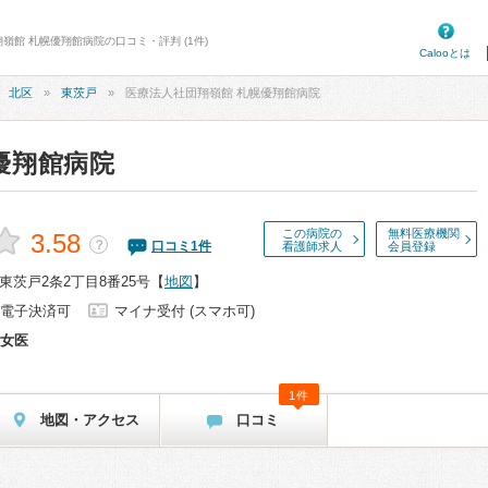
嶺館 札幌優翔館病院の口コミ・評判 (1件)
Calooとは
北区
東茨戸
医療法人社団翔嶺館 札幌優翔館病院
優翔館病院
この病院の
無料医療機関
3.58
？
口コミ
1
件
看護師求人
会員登録
茨戸2条2丁目8番25号
【
地図
】
電子決済可
マイナ受付 (スマホ可)
女医
1件
地図・アクセス
口コミ