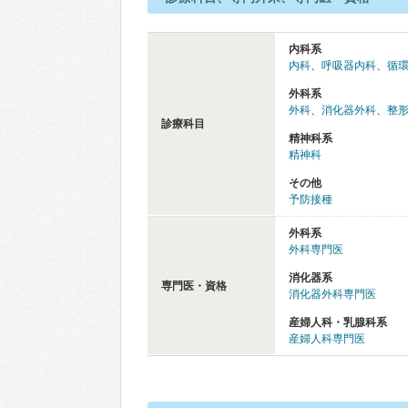
内科系
内科
、
呼吸器内科
、
循
外科系
外科
、
消化器外科
、
整
診療科目
精神科系
精神科
その他
予防接種
外科系
外科専門医
消化器系
専門医・資格
消化器外科専門医
産婦人科・乳腺科系
産婦人科専門医