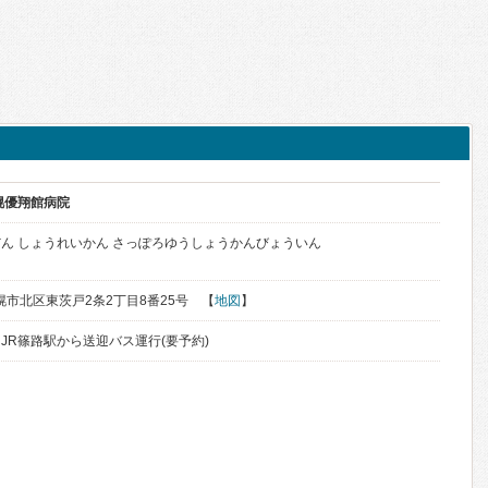
幌優翔館病院
ん しょうれいかん さっぽろゆうしょうかんびょういん
札幌市北区東茨戸2条2丁目8番25号 【
地図
】
JR篠路駅から送迎バス運行(要予約)