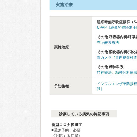
実施治療
睡眠時無呼吸症候群（S
CPAP（経鼻的持続陽
その他 呼吸器内科/呼吸
在宅酸素療法
実施治療
その他 消化器内科/消化
胃カメラ（胃内視鏡検
その他 精神科系
精神療法
、
精神分析療
インフルエンザ予防接
予防接種
独）
診察している病気の特記事項
新型コロナ後遺症
■受診予約：必要
《対応する症状》