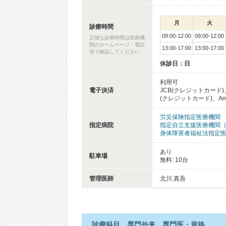
月
火
診療時間
09:00-12:00
09:00-12:00
正確な診療時間は医療機
関のホームページ・電話
13:00-17:00
13:00-17:00
等で確認してください
休診日：日
利用可
電子決済
JCB(クレジットカード)、
(クレジットカード)、Americ
労災保険指定医療機関
指定病院
指定自立支援医療機関
身体障害者福祉法指定
あり
駐車場
無料: 10台
管理医師
北川 真吾
診療科目、専門外来、専門医・資格