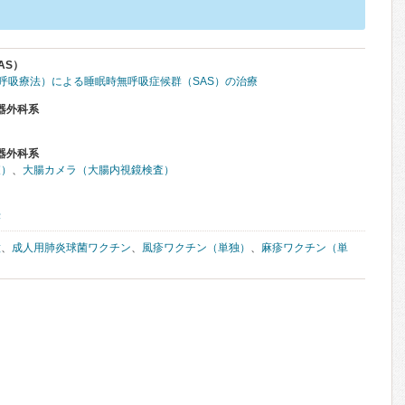
AS）
圧呼吸療法）による睡眠時無呼吸症候群（SAS）の治療
器外科系
器外科系
査）
、
大腸カメラ（大腸内視鏡検査）
法
種
、
成人用肺炎球菌ワクチン
、
風疹ワクチン（単独）
、
麻疹ワクチン（単