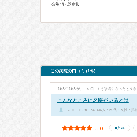
発熱 消化器症状
この病院の口コミ (1件)
10人中10人
が、この口コミが参考になったと投票
こんなところに名医がいるとは
Caloouser51158（本人・50代・女性・
5.0
外科