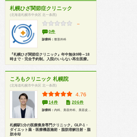
札幌ひざ関節症クリニック
(北海道札幌市中央区 北一条西)
－
0件
診療科：
整形外科
『札幌ひざ関節症クリニック』年中無休9時～18
時まで・完全予約制。入院のいらない再生医療。
ころもクリニック 札幌院
(北海道札幌市中央区 北一条西)
4.76
14件
206件
診療科：
内科、美容外科、美容皮膚科
札幌駅1分の医療痩身専門クリニック。GLP-1・
ダイエット薬・医療機器施術・脂肪溶解注射・脂
肪冷却