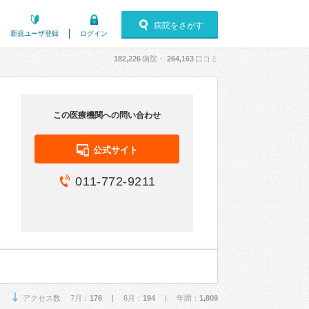
病院をさがす
新規ユーザ登録
ログイン
182,226
病院・
264,163
口コミ
この医療機関への問い合わせ
公式サイト
011-772-9211
アクセス数 7月：
176
| 6月：
194
| 年間：
1,809