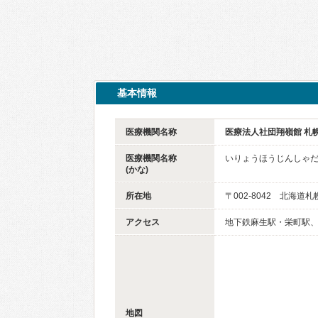
基本情報
医療機関名称
医療法人社団翔嶺館 札
医療機関名称
いりょうほうじんしゃだ
(かな)
所在地
〒002-8042 北海道
アクセス
地下鉄麻生駅・栄町駅、
地図