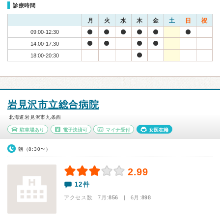
診療時間
月
火
水
木
金
土
日
祝
09:00-12:30
14:00-17:30
18:00-20:30
岩見沢市立総合病院
北海道岩見沢市九条西
駐車場あり
電子決済可
マイナ受付
女医在籍
朝（8:30〜）
2.99
12件
アクセス数 7月:
856
| 6月:
898