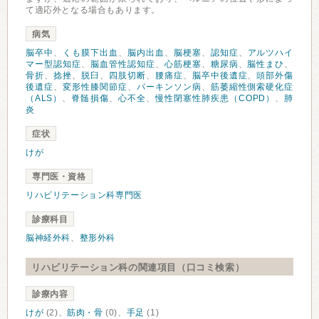
て適応外となる場合もあります。
病気
脳卒中
、
くも膜下出血
、
脳内出血
、
脳梗塞
、
認知症
、
アルツハイ
マー型認知症
、
脳血管性認知症
、
心筋梗塞
、
糖尿病
、
脳性まひ
、
骨折
、
捻挫
、
脱臼
、
四肢切断
、
腰痛症
、
脳卒中後遺症
、
頭部外傷
後遺症
、
変形性膝関節症
、
パーキンソン病
、
筋萎縮性側索硬化症
（ALS）
、
脊髄損傷
、
心不全
、
慢性閉塞性肺疾患（COPD）
、
肺
炎
症状
けが
専門医・資格
リハビリテーション科専門医
診療科目
脳神経外科
、
整形外科
リハビリテーション科の関連項目（口コミ検索）
診療内容
けが
(2)、
筋肉・骨
(0)、
手足
(1)