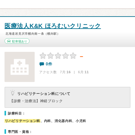
医療法人K&K ほろむいクリニック
北海道岩見沢市幌向南一条（幌向駅）
駐車場あり
－
0件
アクセス数 7月:
16
| 6月:
11
リハビリテーション科について
【診療・治療法】
神経ブロック
診療科目：
リハビリテーション科
、内科、消化器内科、小児科
専門医・資格：