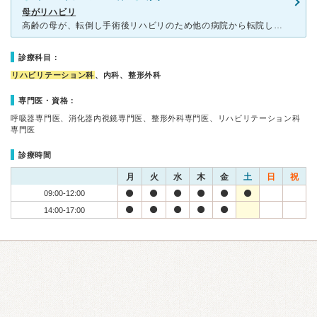
母がリハビリ
高齢の母が、転倒し手術後リハビリのため他の病院から転院し、お世話になっております。 院内は綺麗にリフォームされていて、冷房も効いて快適な入院生活を過ごしていると、母は。 食事が美味しいと喜んでます
診療科目：
リハビリテーション科
、内科、整形外科
専門医・資格：
呼吸器専門医、消化器内視鏡専門医、整形外科専門医、リハビリテーション科
専門医
診療時間
月
火
水
木
金
土
日
祝
09:00-12:00
14:00-17:00