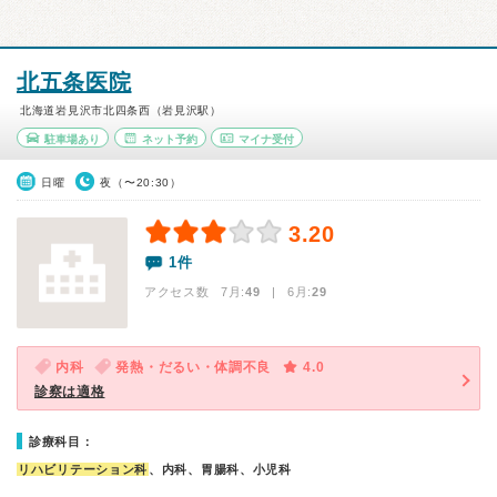
北五条医院
北海道岩見沢市北四条西（岩見沢駅）
駐車場あり
ネット予約
マイナ受付
日曜
夜（〜20:30）
3.20
1件
アクセス数 7月:
49
| 6月:
29
内科
発熱・だるい・体調不良
4.0
診察は適格
診療科目：
リハビリテーション科
、内科、胃腸科、小児科