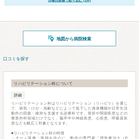
日曜日診療で絞り込む (1件)
地図から病院検索
口コミを探す
リハビリテーション科について
詳細
リハビリテーション科はリハビリテーション（リハビリ）を通じ
て、病気・けが・加齢などによって低下した身体機能や日常生活
動作の回復・維持を支援する診療科です。骨折や関節疾患などの
整形外科領域だけでなく、脳卒中や神経疾患、心疾患、呼吸器疾
患なども幅広く対象となります。
■リハビリテーション科の特徴
・チーム医療：医師を中心に、動作の専門家「理学療法士（P