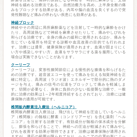
酔薬を注射し、痛みの原因となる神経を一時的に麻痺させ、交感
神経を緩める治療法である。 自然治癒力を高め、上半身全般の痛
みをブロックする効果がある。内耳や脳の血流を良くするので突
発性難聴など痛みの伴わない疾患にも効果がある。
神経ブロック
神経やその周辺に局所麻酔薬などを注射して一時的な麻酔をかけ
たり、高周波熱などで神経を麻痺させたりして、痛みやしびれを
和らげる治療です。全身の痛みの緩和に使用されるほか、痛みを
生じている場所を特定する診断や血流改善の目的でも行われま
す。治療には通常、健康保険が適用されます。血液が固まりにく
い方や感染しやすい方、血液をサラサラにする薬を服用している
場合は実施できないことがあります。
クーリーフ
クーリーフは、変形性膝関節症による慢性的な膝痛を和らげるた
めの治療です。超音波エコーを使って痛みを伝える知覚神経を正
確に特定し、高周波（ラジオ波）エネルギーで部分的に熱のダメ
ージを与え、痛みの信号の伝達をブロックして痛みを軽減しま
す。切開が必要なく、身体に負担の少ない低侵襲な治療で、一般
的に治療の効果は1～2年程度持続するとされており、治療には健
康保険の適用が可能です。
椎間板内酵素注入療法（ヘルニコア）
椎間板内酵素注入療法は、飛び出して神経を圧迫しているヘルニ
ア（椎間板）の髄核に酵素（コンドリアーゼ）を含む薬剤「ヘル
ニコア」を注射する治療です。有効成分が髄核の保水成分を分解
し、膨張を和らげることで、神経への圧迫が軽減されて痛みやし
びれを改善する効果が期待できます。治療は健康保険が適用され
ますが、適応の範囲が限られており、ヘルニアの位置や形によっ