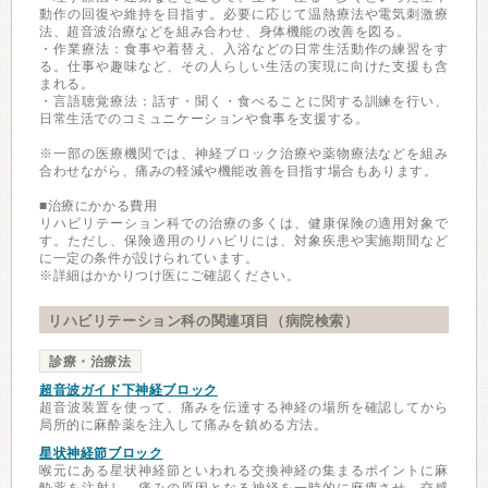
動作の回復や維持を目指す。必要に応じて温熱療法や電気刺激療
法、超音波治療などを組み合わせ、身体機能の改善を図る。
・作業療法：食事や着替え、入浴などの日常生活動作の練習をす
る。仕事や趣味など、その人らしい生活の実現に向けた支援も含
まれる。
・言語聴覚療法：話す・聞く・食べることに関する訓練を行い、
日常生活でのコミュニケーションや食事を支援する。
※一部の医療機関では、神経ブロック治療や薬物療法などを組み
合わせながら、痛みの軽減や機能改善を目指す場合もあります。
■治療にかかる費用
リハビリテーション科での治療の多くは、健康保険の適用対象で
す。ただし、保険適用のリハビリには、対象疾患や実施期間など
に一定の条件が設けられています。
※詳細はかかりつけ医にご確認ください。
リハビリテーション科の関連項目（病院検索）
診療・治療法
超音波ガイド下神経ブロック
超音波装置を使って、痛みを伝達する神経の場所を確認してから
局所的に麻酔薬を注入して痛みを鎮める方法。
星状神経節ブロック
喉元にある星状神経節といわれる交換神経の集まるポイントに麻