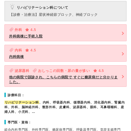
リハビリテーション科について
【診療・治療法】
星状神経節ブロック、神経ブロック
外科
4.5
外科病棟に手術入院
内科
4.5
内科病棟
泌尿器科
おしっこの回数・尿の量が多い
4.5
他の病院で誤診され、こちらの病院で すぐに糖尿病だと分かりま
した。
診療科目：
リハビリテーション科
、内科、呼吸器内科、循環器内科、消化器内科、腎臓内
科、外科、脳神経外科、整形外科、皮膚科、泌尿器科、眼科、耳鼻咽喉科、産
婦人科、小児科、…
専門医・資格：
総合内科専門医、外科専門医、糖尿病専門医、呼吸器専門医、気管支鏡専門