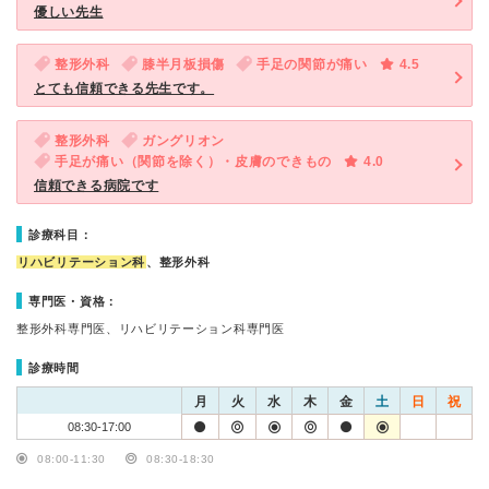
優しい先生
整形外科
膝半月板損傷
手足の関節が痛い
4.5
とても信頼できる先生です。
整形外科
ガングリオン
手足が痛い（関節を除く）・皮膚のできもの
4.0
信頼できる病院です
診療科目：
リハビリテーション科
、整形外科
専門医・資格：
整形外科専門医、リハビリテーション科専門医
診療時間
月
火
水
木
金
土
日
祝
08:30-17:00
08:00-11:30
08:30-18:30