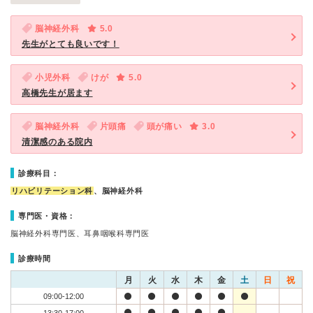
脳神経外科
5.0
先生がとても良いです！
小児外科
けが
5.0
高橋先生が居ます
脳神経外科
片頭痛
頭が痛い
3.0
清潔感のある院内
診療科目：
リハビリテーション科
、脳神経外科
専門医・資格：
脳神経外科専門医、耳鼻咽喉科専門医
診療時間
月
火
水
木
金
土
日
祝
09:00-12:00