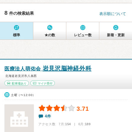
8
件の検索結果
表示順について
標準
★の数
レビュー数
新着・更新
岩見沢脳神経外科
医療法人萌佑会
北海道岩見沢市八条西
駐車場あり
マイナ受付
土曜（〜12:00）
3.71
4件
アクセス数 7月:
154
| 6月:
189