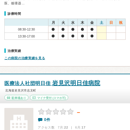
医、循環器…
診療時間
月
火
水
木
金
土
日
祝
08:30-12:30
13:30-17:00
治療実績
この病院の治療実績を見る
岩見沢明日佳病院
医療法人社団明日佳
北海道岩見沢市志文町
駐車場あり
マイナ受付
(スマホ可)
－
0件
アクセス数 7月:
22
| 6月:
17