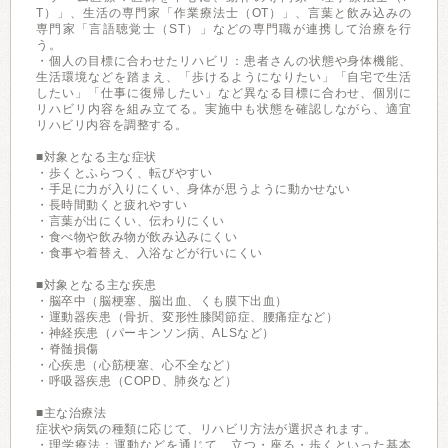
T）」、生活の専門家「作業療法士（OT）」、言葉と飲み込みの
専門家「言語聴覚士（ST）」などの専門職が連携して治療を行
う。
・個人の目標に合わせたリハビリ：患者さんの状態や身体機能、
生活環境などを踏まえ、「歩けるようになりたい」「自宅で生活
したい」「仕事に復帰したい」など異なる目標に合わせ、個別に
リハビリ内容を組み立てる。実施中も状態を確認しながら、適宜
リハビリ内容を調整する。
■対象となる主な症状
・歩くとふらつく、転びやすい
・手足に力が入りにくい、身体が思うように動かせない
・長時間動くと疲れやすい
・言葉が出にくい、伝わりにくい
・食べ物や飲み物が飲み込みにくい
・食事や着替え、入浴などが行いにくい
■対象となる主な疾患
・脳卒中（脳梗塞、脳出血、くも膜下出血）
・運動器疾患（骨折、変形性膝関節症、腰痛症など）
・神経疾患（パーキンソン病、ALSなど）
・脊髄損傷
・心疾患（心筋梗塞、心不全など）
・呼吸器疾患（COPD、肺炎など）
■主な治療法
症状や病気の種類に応じて、リハビリ方法が選択されます。
・理学療法：運動などを通じて、立つ・座る・歩くといった基本