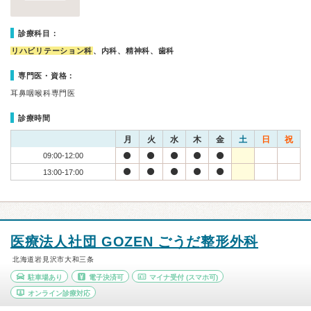
診療科目：
リハビリテーション科
、内科、精神科、歯科
専門医・資格：
耳鼻咽喉科専門医
診療時間
月
火
水
木
金
土
日
祝
09:00-12:00
13:00-17:00
医療法人社団 GOZEN ごうだ整形外科
北海道岩見沢市大和三条
駐車場あり
電子決済可
マイナ受付
(スマホ可)
オンライン診療対応