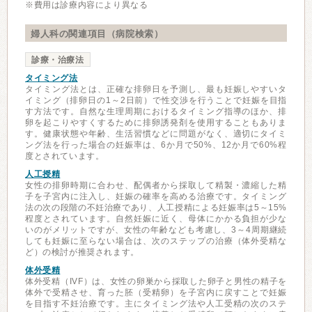
※費用は診療内容により異なる
婦人科の関連項目（病院検索）
診療・治療法
タイミング法
タイミング法とは、正確な排卵日を予測し、最も妊娠しやすいタ
イミング（排卵日の1～2日前）で性交渉を行うことで妊娠を目指
す方法です。自然な生理周期におけるタイミング指導のほか、排
卵を起こりやすくするために排卵誘発剤を使用することもありま
す。健康状態や年齢、生活習慣などに問題がなく、適切にタイミ
ング法を行った場合の妊娠率は、6か月で50%、12か月で60%程
度とされています。
人工授精
女性の排卵時期に合わせ、配偶者から採取して精製・濃縮した精
子を子宮内に注入し、妊娠の確率を高める治療です。タイミング
法の次の段階の不妊治療であり、人工授精による妊娠率は5～15%
程度とされています。自然妊娠に近く、母体にかかる負担が少な
いのがメリットですが、女性の年齢なども考慮し、3～4周期継続
しても妊娠に至らない場合は、次のステップの治療（体外受精な
ど）の検討が推奨されます。
体外受精
体外受精（IVF）は、女性の卵巣から採取した卵子と男性の精子を
体外で受精させ、育った胚（受精卵）を子宮内に戻すことで妊娠
を目指す不妊治療です。主にタイミング法や人工受精の次のステ