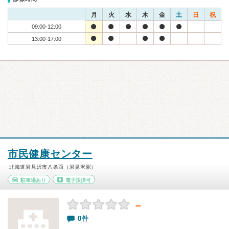
月
火
水
木
金
土
日
祝
09:00-12:00
13:00-17:00
市民健康センター
北海道岩見沢市八条西（岩見沢駅）
駐車場あり
電子決済可
－
0件