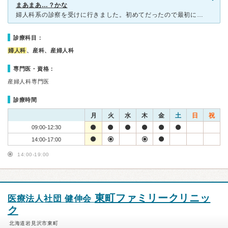
まあまあ…？かな
婦人科系の診察を受けに行きました。初めてだったので最初に電話でいろいろ問い合わせたところ、看護師さんか事務の方かわかりませんが、丁寧に答えてくれました。 行ったのは土曜日でしたが、結構混んでいま
診療科目：
婦人科
、産科、産婦人科
専門医・資格：
産婦人科専門医
診療時間
月
火
水
木
金
土
日
祝
09:00-12:30
14:00-17:00
14:00-19:00
東町ファミリークリニッ
医療法人社団 健伸会
ク
北海道岩見沢市東町