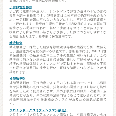
実施されます。一般的に保険適用です。
子宮卵管造影法
子宮内に造影剤を注入し、レントゲンで卵管の通りや子宮の形の
異常を調べる検査です。卵管異常は女性不妊の約3割を占めるた
め、一定期間妊娠に至らない方などに対し、不妊症の初期評価と
して行われます。検査は生理終了後から排卵2日前までの妊娠の可
能性がない周期に行われ、軽い下腹部痛を伴うことがあります。
検査により卵管の軽い詰まりが改善し、妊娠につながりやすくな
る場合もあります。基本的に保険適用です。
精液検査
精液検査は、採取した精液を顕微鏡や専用の機器で分析、数値化
し、生殖能力の程度を調べる検査です。診断基準には、WHO（世
界保健機関）の精液検査マニュアルの数値が用いられます。この
基準値に満たない場合には自然妊娠が難しい可能性があります。
精液の状態は体調やストレスなどで変動するため、基準値を下回
った場合は複数回の検査を行い、正確な診断につなげることが推
奨されます。
排卵誘発剤
排卵誘発剤は、不妊治療でよく用いられる薬の一つです。排卵障
害や排卵周期の乱れの改善、排卵時期の調整により妊娠の可能性
を高めるために使用されます。薬の形状には内服薬・注射薬・点
鼻薬などがあり、体の状態や治療内容に応じて選択されます。卵
巣過剰刺激症候群や多胎妊娠のリスクがあるため注意が必要で
す。
クロミッド（クロミフェンクエン酸塩）
クロミッド（クロミフェンクエン酸塩）は、不妊治療で用いられ