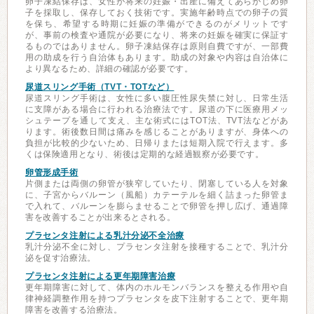
卵子凍結保存は、女性が将来の妊娠・出産に備えてあらかじめ卵
子を採取し、保存しておく技術です。実施年齢時点での卵子の質
を保ち、希望する時期に妊娠の準備ができるのがメリットです
が、事前の検査や通院が必要になり、将来の妊娠を確実に保証す
るものではありません。卵子凍結保存は原則自費ですが、一部費
用の助成を行う自治体もあります。助成の対象や内容は自治体に
より異なるため、詳細の確認が必要です。
尿道スリング手術（TVT・TOTなど）
尿道スリング手術は、女性に多い腹圧性尿失禁に対し、日常生活
に支障がある場合に行われる治療法です。尿道の下に医療用メッ
シュテープを通して支え、主な術式にはTOT法、TVT法などがあ
ります。術後数日間は痛みを感じることがありますが、身体への
負担が比較的少ないため、日帰りまたは短期入院で行えます。多
くは保険適用となり、術後は定期的な経過観察が必要です。
卵管形成手術
片側または両側の卵管が狭窄していたり、閉塞している人を対象
に、子宮からバルーン（風船）カテーテルを細く詰まった卵管ま
で入れて、バルーンを膨らませることで卵管を押し広げ、通過障
害を改善することが出来るとされる。
プラセンタ注射による乳汁分泌不全治療
乳汁分泌不全に対し、プラセンタ注射を接種することで、乳汁分
泌を促す治療法。
プラセンタ注射による更年期障害治療
更年期障害に対して、体内のホルモンバランスを整える作用や自
律神経調整作用を持つプラセンタを皮下注射することで、更年期
障害を改善する治療法。