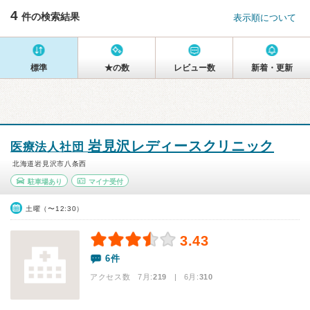
4
件の検索結果
表示順について
標準
★の数
レビュー数
新着・更新
岩見沢レディースクリニック
医療法人社団
北海道岩見沢市八条西
駐車場あり
マイナ受付
土曜（〜12:30）
3.43
6件
アクセス数 7月:
219
| 6月:
310