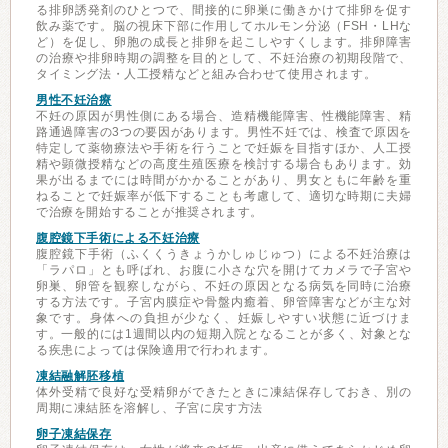
る排卵誘発剤のひとつで、間接的に卵巣に働きかけて排卵を促す
飲み薬です。脳の視床下部に作用してホルモン分泌（FSH・LHな
ど）を促し、卵胞の成長と排卵を起こしやすくします。排卵障害
の治療や排卵時期の調整を目的として、不妊治療の初期段階で、
タイミング法・人工授精などと組み合わせて使用されます。
男性不妊治療
不妊の原因が男性側にある場合、造精機能障害、性機能障害、精
路通過障害の3つの要因があります。男性不妊では、検査で原因を
特定して薬物療法や手術を行うことで妊娠を目指すほか、人工授
精や顕微授精などの高度生殖医療を検討する場合もあります。効
果が出るまでには時間がかかることがあり、男女ともに年齢を重
ねることで妊娠率が低下することも考慮して、適切な時期に夫婦
で治療を開始することが推奨されます。
腹腔鏡下手術による不妊治療
腹腔鏡下手術（ふくくうきょうかしゅじゅつ）による不妊治療は
「ラパロ」とも呼ばれ、お腹に小さな穴を開けてカメラで子宮や
卵巣、卵管を観察しながら、不妊の原因となる病気を同時に治療
する方法です。子宮内膜症や骨盤内癒着、卵管障害などが主な対
象です。身体への負担が少なく、妊娠しやすい状態に近づけま
す。一般的には1週間以内の短期入院となることが多く、対象とな
る疾患によっては保険適用で行われます。
凍結融解胚移植
体外受精で良好な受精卵ができたときに凍結保存しておき、別の
周期に凍結胚を溶解し、子宮に戻す方法
卵子凍結保存