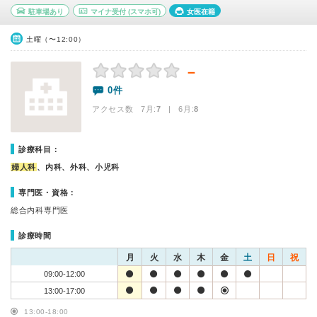
駐車場あり
マイナ受付
(スマホ可)
女医在籍
土曜（〜12:00）
－
0件
アクセス数 7月:
7
| 6月:
8
診療科目：
婦人科
、内科、外科、小児科
専門医・資格：
総合内科専門医
診療時間
月
火
水
木
金
土
日
祝
09:00-12:00
13:00-17:00
13:00-18:00