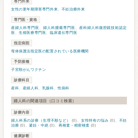
専門外来
女性の更年期障害専門外来
、
不妊治療外来
専門医・資格
産婦人科専門医
、
婦人科腫瘍専門医
、
産科婦人科腹腔鏡技術認定
医
、
生殖医療専門医
、
臨床遺伝専門医
指定病院
母体保護法指定医の配置されている医療機関
予防接種
子宮頸がんワクチン
診療科目
産科
、
産婦人科
、
乳腺科
、
性病科
婦人科の関連項目（口コミ検索）
診療内容
婦人科系の診療（生理不順など）
(0)、
女性特有の悩み
(0)、
不妊
治療
(0)、
避妊・中絶
(0)、
再検査・精密検査
(0)
健康診断