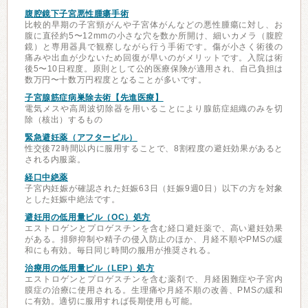
腹腔鏡下子宮悪性腫瘍手術
比較的早期の子宮頸がんや子宮体がんなどの悪性腫瘍に対し、お
腹に直径約5〜12mmの小さな穴を数か所開け、細いカメラ（腹腔
鏡）と専用器具で観察しながら行う手術です。傷が小さく術後の
痛みや出血が少ないため回復が早いのがメリットです。入院は術
後5〜10日程度。原則として公的医療保険が適用され、自己負担は
数万円〜十数万円程度となることが多いです。
子宮腺筋症病巣除去術【先進医療】
電気メスや高周波切除器を用いることにより腺筋症組織のみを切
除（核出）するもの
緊急避妊薬（アフターピル）
性交後72時間以内に服用することで、8割程度の避妊効果があると
される内服薬。
経口中絶薬
子宮内妊娠が確認された妊娠63日（妊娠9週0日）以下の方を対象
とした妊娠中絶法です。
避妊用の低用量ピル（OC）処方
エストロゲンとプロゲスチンを含む経口避妊薬で、高い避妊効果
がある。排卵抑制や精子の侵入防止のほか、月経不順やPMSの緩
和にも有効。毎日同じ時間の服用が推奨される。
治療用の低用量ピル（LEP）処方
エストロゲンとプロゲスチンを含む薬剤で、月経困難症や子宮内
膜症の治療に使用される。生理痛や月経不順の改善、PMSの緩和
に有効。適切に服用すれば長期使用も可能。