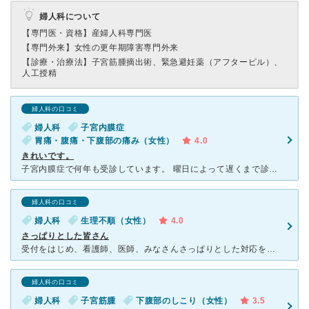
婦人科について
【専門医・資格】
産婦人科専門医
【専門外来】
女性の更年期障害専門外来
【診療・治療法】
子宮筋腫摘出術、緊急避妊薬（アフターピル）、
人工授精
婦人科の口コミ
婦人科
子宮内膜症
胃痛・腹痛・下腹部の痛み（女性）
4.0
きれいです。
子宮内膜症で何年も受診しています。 曜日によって遅くまで診察しているので、仕事終わりにも行けて助かっています。 先生はあっさりとした方ではじめて受診される方は怖い印象を受けるかもしれませんが、
婦人科の口コミ
婦人科
生理不順（女性）
4.0
さっぱりとした皆さん
受付をはじめ、看護師、医師、みなさんさっぱりとした対応をされます。混み合ってる時は仕方ないのですが、話を聞いて欲しい！という人は合わないかもしれないです。 医師は質問したことだけに答え、余計なことは
婦人科の口コミ
婦人科
子宮筋腫
下腹部のしこり（女性）
3.5