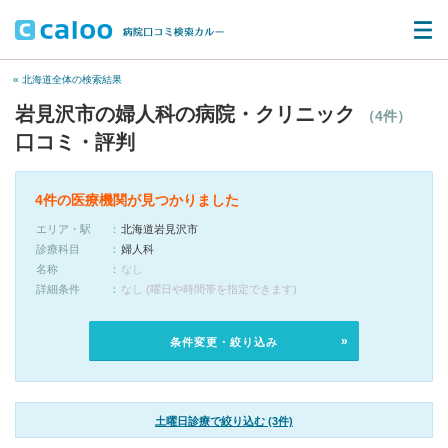
« 北海道全体の検索結果
岩見沢市の婦人科の病院・クリニック
（4件）
口コミ・評判
4件の医療機関が見つかりました
エリア・駅
北海道岩見沢市
診療科目
婦人科
名称
なし
詳細条件
なし (曜日や時間帯を指定できます)
条件変更・絞り込み
土曜日診療で絞り込む (3件)