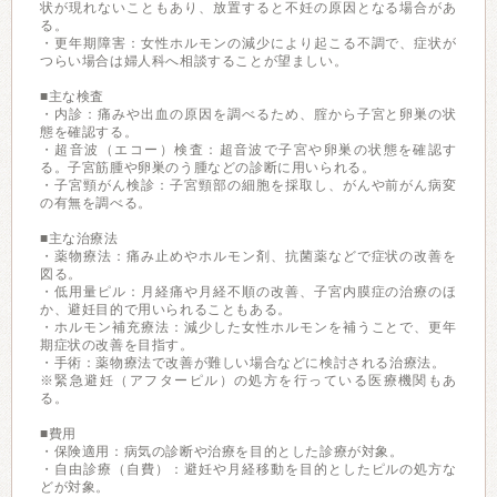
状が現れないこともあり、放置すると不妊の原因となる場合があ
る。
・更年期障害：女性ホルモンの減少により起こる不調で、症状が
つらい場合は婦人科へ相談することが望ましい。
■主な検査
・内診：痛みや出血の原因を調べるため、腟から子宮と卵巣の状
態を確認する。
・超音波（エコー）検査：超音波で子宮や卵巣の状態を確認す
る。子宮筋腫や卵巣のう腫などの診断に用いられる。
・子宮頸がん検診：子宮頸部の細胞を採取し、がんや前がん病変
の有無を調べる。
■主な治療法
・薬物療法：痛み止めやホルモン剤、抗菌薬などで症状の改善を
図る。
・低用量ピル：月経痛や月経不順の改善、子宮内膜症の治療のほ
か、避妊目的で用いられることもある。
・ホルモン補充療法：減少した女性ホルモンを補うことで、更年
期症状の改善を目指す。
・手術：薬物療法で改善が難しい場合などに検討される治療法。
※緊急避妊（アフターピル）の処方を行っている医療機関もあ
る。
■費用
・保険適用：病気の診断や治療を目的とした診療が対象。
・自由診療（自費）：避妊や月経移動を目的としたピルの処方な
どが対象。