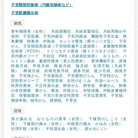
子宮頸部切除術（円錐切除術など）
子宮筋腫摘出術
病気
更年期障害（女性）
、
月経困難症
、
月経前緊張症
、
月経周期が不
規則
、
子宮筋腫
、
子宮内膜症
、
子宮内膜炎
、
機能性子宮出血
、
卵
巣嚢腫
、
卵巣炎
、
外陰炎
、
カンジダ膣炎（膣カンジダ症）
、
子宮
がん
、
子宮頸部異形成（子宮頸部扁平上皮病変）
、
多嚢胞性卵巣
症候群（PCOS）
、
トリコモナス膣炎（膣トリコモナス症）
、
子
宮内膜ポリープ
、
不妊症
、
PMS（月経前症候群）
、
おりもの
、
バ
ルトリン腺炎
、
萎縮性膣炎（老人性膣炎）
、
黄体機能不全
、
原発
性無月経
、
早発月経
、
晩発月経
、
無月経
、
生理不順（月経不
順）
、
稀発月経
、
続発性無月経
、
過多月経
、
過少月経
、
頻発月
経
、
子宮体がん
、
子宮腺筋症
、
子宮膣部びらん
、
子宮頸がん
、
子
宮頸管ポリープ
、
子宮頸管炎
、
女性のむくみ
、
性器ヘルペス
、
非
特異性膣炎
、
不正性器出血
、
卵管がん
、
卵管炎
、
卵巣がん
、
卵巣
の良性腫瘍
、
膣がん
、
膣炎
、
外陰がん
、
外陰潰瘍
、
外陰皮膚掻痒
症
、
骨盤腹膜炎
、
子宮の非炎症性障害
、
子宮位置異常
、
子宮脱
、
胞状奇胎
、
絨毛がん
、
膀胱脱
、
不育症
症状
尿が漏れる
、
おりものの異常（女性）
、
下腹部のしこり（女
性）
、
下腹部の痛み（女性）
、
外陰部の痛み・かゆみ（女性）
、
生理不順（女性）
、
不性器出血（女性）
、
尿が出にくい