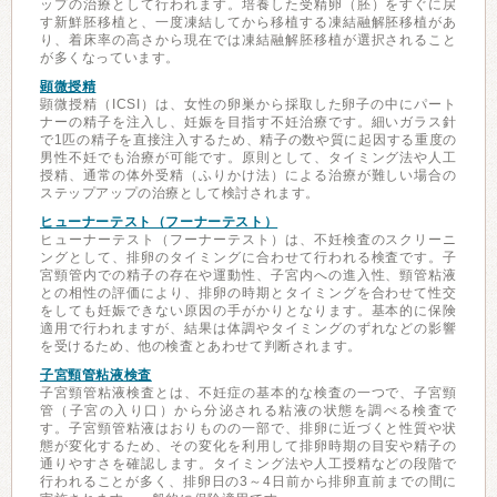
ップの治療として行われます。培養した受精卵（胚）をすぐに戻
す新鮮胚移植と、一度凍結してから移植する凍結融解胚移植があ
り、着床率の高さから現在では凍結融解胚移植が選択されること
が多くなっています。
顕微授精
顕微授精（ICSI）は、女性の卵巣から採取した卵子の中にパート
ナーの精子を注入し、妊娠を目指す不妊治療です。細いガラス針
で1匹の精子を直接注入するため、精子の数や質に起因する重度の
男性不妊でも治療が可能です。原則として、タイミング法や人工
授精、通常の体外受精（ふりかけ法）による治療が難しい場合の
ステップアップの治療として検討されます。
ヒューナーテスト（フーナーテスト）
ヒューナーテスト（フーナーテスト）は、不妊検査のスクリーニ
ングとして、排卵のタイミングに合わせて行われる検査です。子
宮頸管内での精子の存在や運動性、子宮内への進入性、頸管粘液
との相性の評価により、排卵の時期とタイミングを合わせて性交
をしても妊娠できない原因の手がかりとなります。基本的に保険
適用で行われますが、結果は体調やタイミングのずれなどの影響
を受けるため、他の検査とあわせて判断されます。
子宮頸管粘液検査
子宮頸管粘液検査とは、不妊症の基本的な検査の一つで、子宮頸
管（子宮の入り口）から分泌される粘液の状態を調べる検査で
す。子宮頸管粘液はおりものの一部で、排卵に近づくと性質や状
態が変化するため、その変化を利用して排卵時期の目安や精子の
通りやすさを確認します。タイミング法や人工授精などの段階で
行われることが多く、排卵日の3～4日前から排卵直前までの間に