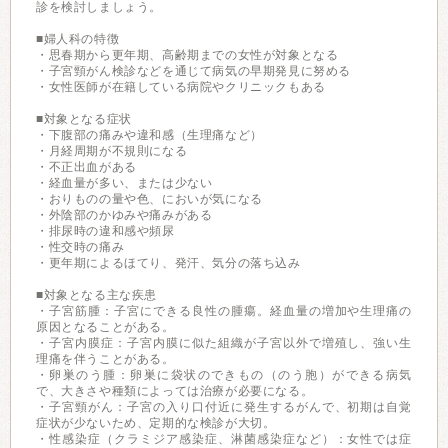
診を検討しましょう。
■婦人科の特徴
・思春期から更年期、高齢期までの女性が対象となる
・子宮頸がん検診などを通じて病気の早期発見に努める
・女性医師が在籍している病院やクリニックもある
■対象となる症状
・下腹部の痛みや違和感（生理痛など）
・月経周期が不規則になる
・不正出血がある
・経血量が多い、または少ない
・おりものの量や色、においが気になる
・外陰部のかゆみや痛みがある
・排尿時の違和感や頻尿
・性交時の痛み
・更年期によるほてり、発汗、気分の落ち込み
■対象となる主な疾患
・子宮筋腫：子宮にできる良性の腫瘍。経血量の増加や生理痛の
原因となることがある。
・子宮内膜症：子宮内膜に似た組織が子宮以外で増殖し、強い生
理痛を伴うことがある。
・卵巣のう腫：卵巣に袋状のできもの（のう胞）ができる病気
で、大きさや種類によっては治療が必要になる。
・子宮頸がん：子宮の入り口付近に発生するがんで、初期は自覚
症状が少ないため、定期的な検診が大切。
・性感染症（クラミジア感染症、淋菌感染症など）：女性では症