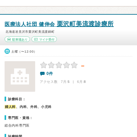
栗沢町美流渡診療所
医療法人社団 健伸会
北海道岩見沢市栗沢町美流渡錦町
駐車場あり
マイナ受付
土曜（〜12:00）
－
0件
アクセス数 7月:
5
| 6月:
8
診療科目：
婦人科
、内科、外科、小児科
専門医・資格：
総合内科専門医
診療時間