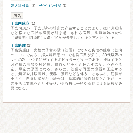
婦人科検診
(0)、
子宮ガン検診
(0)
病気
子宮内膜症
(1)
子宮内膜が、子宮以外の場所に存在することにより、強い月経痛
など様々な症状や障害が引き起こされる病気。生殖年齢の女性
（思春期～閉経期）の5～10％が罹患していると言われている。
子宮筋腫
(1)
子宮筋腫は、女性の子宮の壁（筋層）にできる良性の腫瘍（筋肉
のこぶ）である。婦人科疾患の中でも発症数が多く、30代以降の
女性の20～30％に発症するポピュラーな疾患である。発症すると
月経量の増加や月経痛、貧血などを引き起こすほか、不妊や流
産、早産の原因になる。さらに、筋腫が周囲の臓器を圧迫する
と、頻尿や排尿困難、便秘、腰痛などを伴うこともある。筋腫が
小さく、自覚症状がない場合は、基本的に経過観察となるが、日
常生活に支障をきたす症状がある時は手術や薬物による治療が必
要になる。