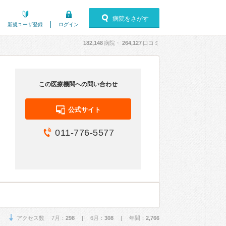
病院をさがす
新規ユーザ登録
ログイン
182,148
病院・
264,127
口コミ
この医療機関への問い合わせ
公式サイト
011-776-5577
アクセス数 7月：
298
| 6月：
308
| 年間：
2,766