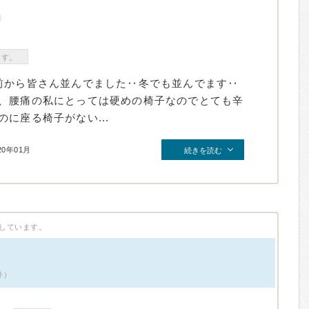
ます。
前から皆さん並んでました‥冬でも並んでます‥
、腰痛の私にとっては硬めの椅子なのでとても辛
に座る椅子がない...
20年01月
続きを読む
しています。
件）