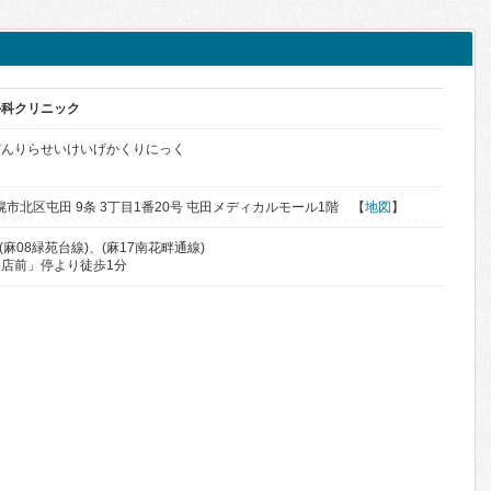
外科クリニック
だんりらせいけいげかくりにっく
札幌市北区屯田 9条 3丁目1番20号 屯田メディカルモール1階 【
地図
】
(麻08緑苑台線)、(麻17南花畔通線)
店前」停より徒歩1分