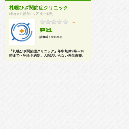
札幌ひざ関節症クリニック
(北海道札幌市中央区 北一条西)
－
0件
診療科：
整形外科
『札幌ひざ関節症クリニック』年中無休9時～18
時まで・完全予約制。入院のいらない再生医療。