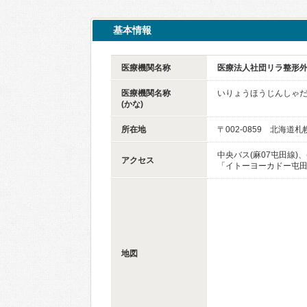
基本情報
医療機関名称
医療法人社団リラ整形
医療機関名称
いりょうほうじんしゃ
(かな)
所在地
〒002-0859 北海道
中央バス(麻07屯田線)、
アクセス
「イトーヨーカドー屯田
地図