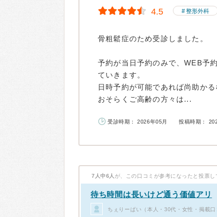
4.5
整形外科
骨粗鬆症のため受診しました。
予約が当日予約のみで、WEB予
ていきます。
日時予約が可能であれば尚助かる
おそらくご高齢の方々は...
受診時期： 2026年05月
投稿時期： 20
7人中6人
が、この口コミが参考になったと投票し
待ち時間は長いけど通う価値アリ
ちぇりーぱい（本人・30代・女性・掲載口