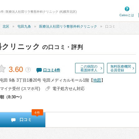
4件: 医療法人社団リラ整形外科クリニック (札幌市北区)
Calooとは
北区
屯田九条
医療法人社団リラ整形外科クリニック
口コミ
科クリニック
の口コミ・評判
この病院の
無料医療機関
3.60
？
口コミ
4
件
看護師求人
会員登録
田 9条 3丁目1番20号 屯田メディカルモール1階
【
地図
】
マイナ受付 (スマホ可)
電子処方せん対応
朝（8:30〜）
4件
口コミ