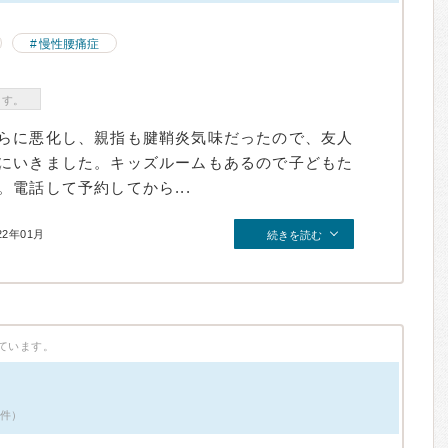
慢性腰痛症
ます。
らに悪化し、親指も腱鞘炎気味だったので、友人
にいきました。キッズルームもあるので子どもた
電話して予約してから...
22年01月
続きを読む
ています。
6件）