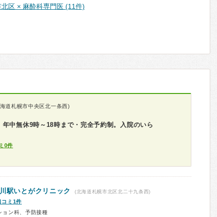
北区 × 麻酔科専門医 (11件)
北海道札幌市中央区北一条西)
年中無休9時～18時まで・完全予約制。入院のいら
ミ0件
新川駅いとがクリニック
(北海道札幌市北区北二十九条西)
口コミ1件
ション科、予防接種