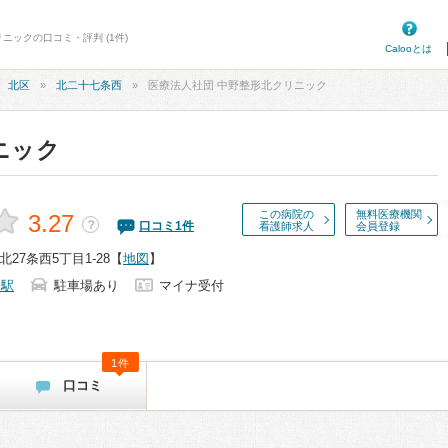
ニックの口コミ・評判 (1件)
Calooとは
北区
北二十七条西
医療法人社団 中野整形北クリニック
ニック
この病院の
無料医療機関
3.27
？
口コミ
1
件
看護師求人
会員登録
27条西5丁目1-28
【
地図
】
条駅
駐車場あり
マイナ受付
1件
口コミ