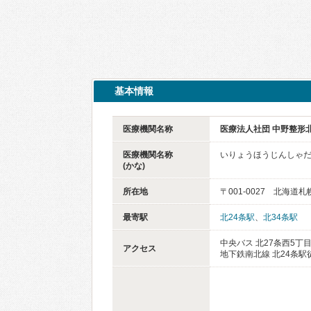
基本情報
医療機関名称
医療法人社団 中野整形
医療機関名称
いりょうほうじんしゃだ
(かな)
所在地
〒001-0027 北海道
最寄駅
北24条駅
、
北34条駅
中央バス 北27条西5丁
アクセス
地下鉄南北線 北24条駅