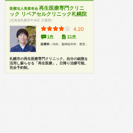
再生医療専門クリニ
医療法人美喜有会
ック リペアセルクリニック札幌院
(北海道札幌市中央区 大通西)
4.20
1件
21件
診療科：
内科、脳神経外科、整形外科、美容皮膚科
札幌市の再生医療専門クリニック。自分の細胞を
活用し蘇らせる「再生医療」。日帰り治療可能。
完全予約制。