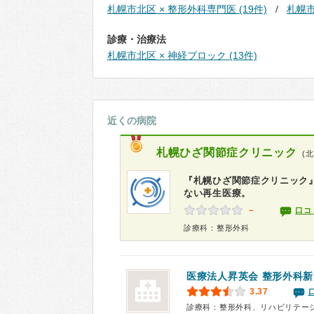
札幌市北区 × 整形外科専門医 (19件)
札幌市
診療・治療法
札幌市北区 × 神経ブロック (13件)
近くの病院
札幌ひざ関節症クリニック
(
『札幌ひざ関節症クリニック』
ない再生医療。
－
口コ
診療科：整形外科
医療法人昇英会 整形外科
3.37
診療科：整形外科、リハビリテー