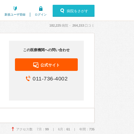
病院をさがす
新規ユーザ登録
ログイン
182,225
病院・
264,153
口コミ
この医療機関への問い合わせ
公式サイト
011-736-4002
アクセス数 7月：
99
| 6月：
61
| 年間：
735