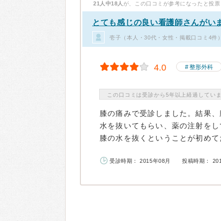
21人中18人
が、この口コミが参考になったと投票
とても感じの良い看護師さんがい
壱子（本人・30代・女性・掲載口コミ4件
4.0
整形外科
この口コミは受診から5年以上経過してい
膝の痛みで受診しました。結果、
水を抜いてもらい、薬の注射をし
膝の水を抜くということが初めてだ
受診時期： 2015年08月
投稿時期： 20