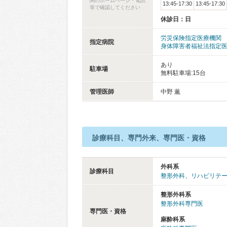
関のホームページ・電話
13:45-17:30
13:45-17:30
等で確認してください
休診日：日
労災保険指定医療機関
指定病院
身体障害者福祉法指定
あり
駐車場
無料駐車場:15台
管理医師
中野 薫
診療科目、専門外来、専門医・資格
外科系
診療科目
整形外科
、
リハビリテ
整形外科系
整形外科専門医
専門医・資格
麻酔科系