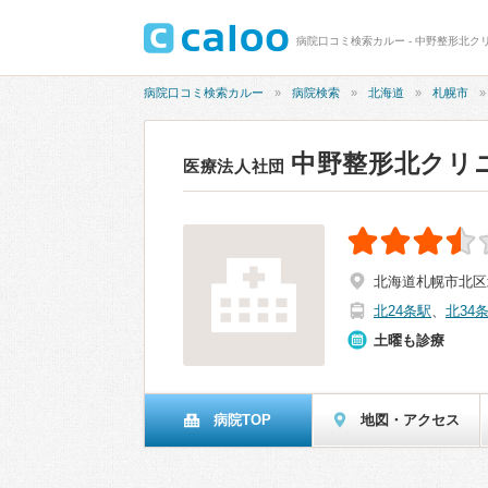
病院口コミ検索カルー - 中野整形北クリ
病院口コミ検索カルー
病院検索
北海道
札幌市
中野整形北クリ
医療法人社団
北海道札幌市北区北
北24条駅
、
北34
土曜も診療
病院TOP
地図・アクセス