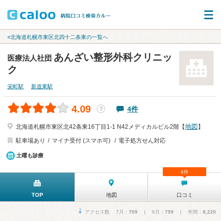
«北海道札幌市東区北四十二条東の一覧へ
あんざい整形外科クリニッ
医療法人社団
ク
栄町駅
新道東駅
4.09
4件
？
地図
北海道札幌市東区北42条東16丁目1-1 N42メディカルビル2階【
】
駐車場あり
マイナ受付 (スマホ可)
電子処方せん対応
土曜も診療
4件
TOP
地図
口コミ
アクセス数 7月：
709
| 6月：
799
| 年間：
8,220