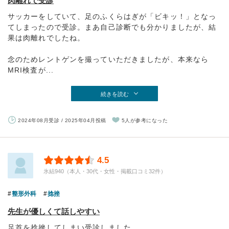
肉離れで受診
サッカーをしていて、足のふくらはぎが「ビキッ！」となっ
てしまったので受診。まあ自己診断でも分かりましたが、結
果は肉離れでしたね。
念のためレントゲンを撮っていただきましたが、本来なら
MRI検査が...
続きを読む
2024年08月受診 / 2025年04月投稿
5人が参考になった
4.5
氷結940（本人・30代・女性・掲載口コミ32件）
整形外科
捻挫
先生が優しくて話しやすい
足首を捻挫してしまい受診しました。