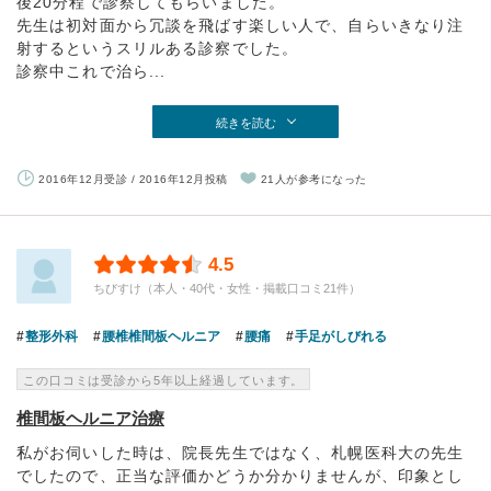
後20分程で診察してもらいました。
先生は初対面から冗談を飛ばす楽しい人で、自らいきなり注
射するというスリルある診察でした。
診察中これで治ら...
続きを読む
2016年12月受診 / 2016年12月投稿
21人が参考になった
4.5
ちびすけ（本人・40代・女性・掲載口コミ21件）
整形外科
腰椎椎間板ヘルニア
腰痛
手足がしびれる
この口コミは受診から5年以上経過しています。
椎間板ヘルニア治療
私がお伺いした時は、院長先生ではなく、札幌医科大の先生
でしたので、正当な評価かどうか分かりませんが、印象とし