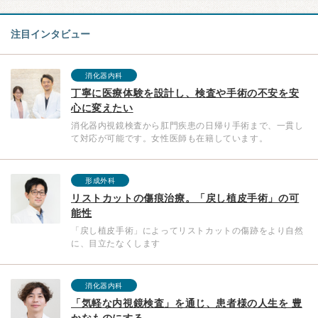
注目インタビュー
消化器内科
丁寧に医療体験を設計し、検査や手術の不安を安
心に変えたい
消化器内視鏡検査から肛門疾患の日帰り手術まで、一貫し
て対応が可能です。女性医師も在籍しています。
形成外科
リストカットの傷痕治療。「戻し植皮手術」の可
能性
「戻し植皮手術」によってリストカットの傷跡をより自然
に、目立たなくします
消化器内科
「気軽な内視鏡検査」を通じ、患者様の人生を 豊
かなものにする