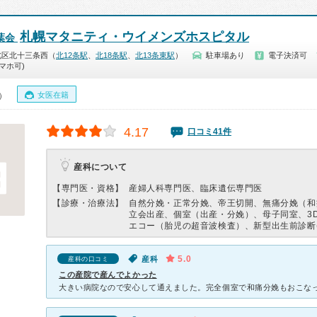
札幌マタニティ・ウイメンズホスピタル
葉会
北区北十三条西（
北12条駅
、
北18条駅
、
北13条東駅
）
駐車場あり
電子決済可
マホ可)
女医在籍
0）
4.17
口コミ41件
産科について
【専門医・資格】
産婦人科専門医、臨床遺伝専門医
【診療・治療法】
自然分娩・正常分娩、帝王切開、無痛分娩（和
立会出産、個室（出産・分娩）、母子同室、3D
エコー（胎児の超音波検査）、新型出生前診断(N
5.0
産科
産科の口コミ
この産院で産んでよかった