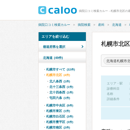
病院口コミ検索カルー - 札幌市北区の
病院口コミ検索カルー
病院検索
産科
北海道
エリアを絞り込む
札幌市北
都道府県を選択
北海道
(49件)
北海道札幌市
札幌市すべて
(32件)
札幌市北区
(4件)
北八条西
(1件)
エリア・駅
北十三条西
(1件)
診療科目
北十四条西
(1件)
名称
屯田六条
(1件)
詳細条件
札幌市中央区
(9件)
札幌市東区
(1件)
札幌市白石区
(3件)
札幌市豊平区
(3件)
札幌市南区
(2件)