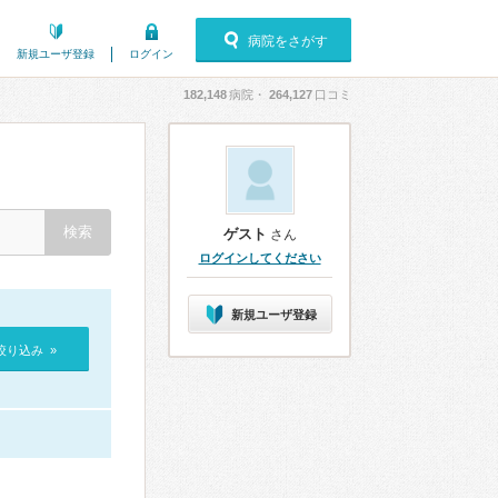
病院をさがす
新規ユーザ登録
ログイン
182,148
病院・
264,127
口コミ
ゲスト
さん
ログインしてください
新規ユーザ登録
絞り込み »