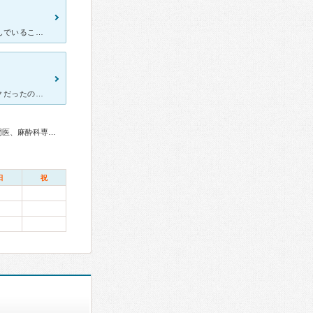
地下鉄駅からも近くアクセスがいいので、健診に通いやすいです。混んでいることは多いですが、安心して健診〜出産までできますよ！ 複数の先生がいらっしゃいますが、健診後半で先生を固定しておくと、当日立ち会
出産の為、通院していました。友達も出産する時にこちらのクリニックだったので自分も次の出産の時はこちらで！と決めていました。市内では人気のマタニティクリニックのようです。婦人科と産婦人科の為、設備も女性
産婦人科専門医、婦人科腫瘍専門医、乳腺専門医、小児科専門医、麻酔科専門医、細胞診専門医、臨床遺伝専門医
日
祝