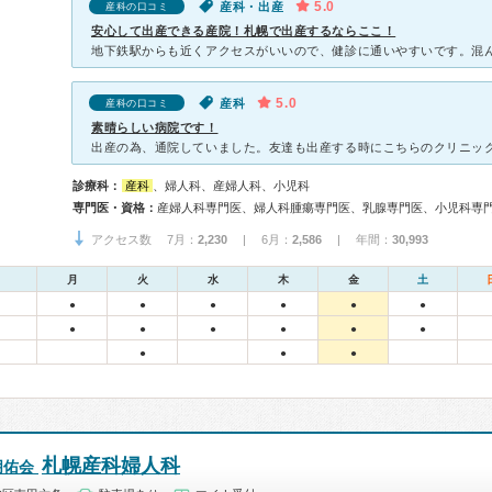
5.0
産科・出産
産科の口コミ
安心して出産できる産院！札幌で出産するならここ！
5.0
産科
産科の口コミ
素晴らしい病院です！
診療科：
産科
、婦人科、産婦人科、小児科
専門医・資格：
アクセス数 7月：
2,230
| 6月：
2,586
| 年間：
30,993
月
火
水
木
金
土
●
●
●
●
●
●
●
●
●
●
●
●
●
●
●
札幌産科婦人科
朋佑会