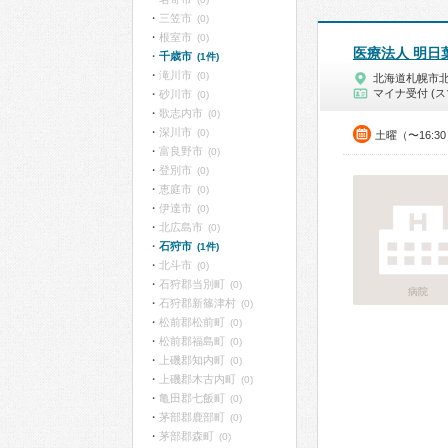
三笠市
(0)
根室市
(0)
医療法人 明日
千歳市
(1件)
滝川市
(0)
北海道札幌市
マイナ受付 (ス
砂川市
(0)
歌志内市
(0)
深川市
(0)
土曜（〜16:3
富良野市
(0)
登別市
(0)
恵庭市
(0)
伊達市
(0)
北広島市
(0)
石狩市
(1件)
北斗市
(0)
石狩郡当別町
(0)
病院
石狩郡新篠津村
(0)
松前郡松前町
(0)
松前郡福島町
(0)
上磯郡知内町
(0)
上磯郡木古内町
(0)
亀田郡七飯町
(0)
茅部郡鹿部町
(0)
茅部郡森町
(0)