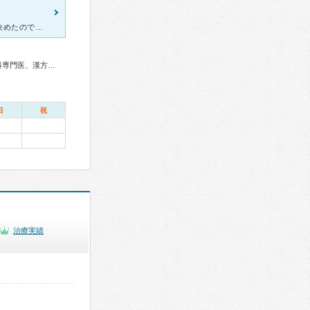
最初は自宅から近い入院施設のある産科という理由で出産を朋佑会に決めたのですが、実際には思っていた以上に良かったことが沢山ありました。 助産外来というものがあり、助産師さんとゆっくり話をしながら4
産婦人科専門医、婦人科腫瘍専門医、小児科専門医、心療内科専門医、漢方専門医、がん治療認定医
日
祝
治療実績