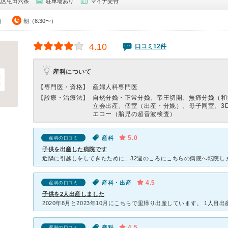
北区屯田六条
駐車場あり
マイナ受付
0）
朝（8:30〜）
4.10
口コミ12件
産科について
【専門医・資格】
産婦人科専門医
【診療・治療法】
自然分娩・正常分娩、帝王切開、無痛分娩（和
立会出産、個室（出産・分娩）、母子同室、3D
エコー（胎児の超音波検査）
5.0
産科
産科の口コミ
子供を出産した病院です
4.5
産科・出産
産科の口コミ
子供を2人出産しました
4.5
産科
産科の口コミ