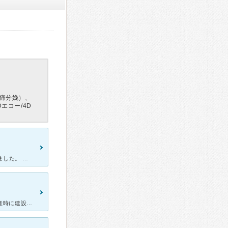
痛分娩）、
エコー/4D
近隣に引越しをしてきたために、32週のころにこちらの病院へ転院しました。 とても人気の産婦人科で、待ち時間はいつも長いです。 先生はこちらの話をよく聞いてくれ心配事などもきちんと解決してくれる先生
2020年8月と2023年10月にこちらで里帰り出産しています。 1人目出産時に建設中だった新しい病棟に、2人目の時には入院しました。 入院病棟の希望確認などはありませんでしたが、おそらくナー