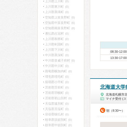
上川郡上川町
(0)
上川郡東川町
(0)
上川郡美瑛町
(0)
空知郡上富良野町
(0)
空知郡中富良野町
(0)
空知郡南富良野町
(0)
勇払郡占冠村
(0)
上川郡和寒町
(0)
上川郡剣淵町
(0)
上川郡下川町
(0)
08:30-12:00
中川郡美深町
(0)
13:30-17:00
中川郡音威子府村
(0)
中川郡中川町
(0)
雨竜郡幌加内町
(0)
増毛郡増毛町
(0)
留萌郡小平町
(0)
北海道大学
苫前郡苫前町
(0)
苫前郡羽幌町
(0)
北海道札幌市
苫前郡初山別村
(0)
マイナ受付 (ス
天塩郡遠別町
(0)
天塩郡天塩町
(0)
朝（8:30〜）
宗谷郡猿払村
(0)
枝幸郡浜頓別町
(0)
枝幸郡中頓別町
(0)