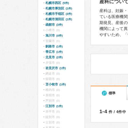
産科につい
札幌市西区
(5件)
札幌市厚別区
(1件)
産科は、妊娠・
札幌市手稲区
(3件)
ている医療機関
札幌市清田区
(1件)
期発見、産後の
函館市
(3件)
機関によって異
小樽市
(0)
やすいため、「
旭川市
(4件)
室蘭市
(0)
釧路市
(1件)
帯広市
(1件)
北見市
(2件)
夕張市
(0)
岩見沢市
(1件)
網走市
(0)
留萌市
(0)
苫小牧市
(1件)
稚内市
(0)
標準
美唄市
(0)
芦別市
(0)
江別市
(1件)
1-4
赤平市
件 / 4件中
(0)
紋別市
(0)
士別市
(0)
名寄市
(0)