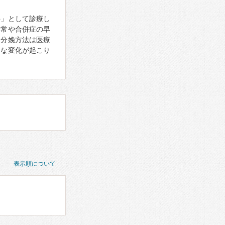
科」として診療し
異常や合併症の早
る分娩方法は医療
まな変化が起こり
表示順について