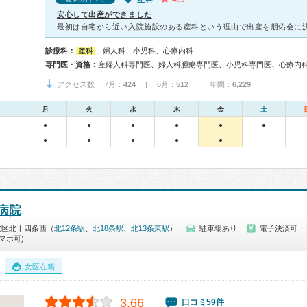
安心して出産ができました
診療科：
産科
、婦人科、小児科、心療内科
専門医・資格：
アクセス数 7月：
424
| 6月：
512
| 年間：
6,229
月
火
水
木
金
土
●
●
●
●
●
●
●
●
●
●
●
病院
北区北十四条西（
北12条駅
、
北18条駅
、
北13条東駅
）
駐車場あり
電子決済可
マホ可)
女医在籍
3.66
口コミ59件