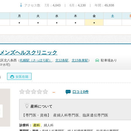
アクセス数 7月：
4,043
| 6月：
4,130
| 年間：
45,938
月
火
水
木
金
土
●
●
●
●
●
ウィメンズヘルスクリニック
北区北八条西（
札幌駅（さっぽろ駅）
、
北12条駅
、
北13条東駅
）
駐車場あり
マホ可)
女医在籍
0）
－
口コミ0件
産科について
【専門医・資格】
産婦人科専門医、臨床遺伝専門医
診療科：
産科
、婦人科