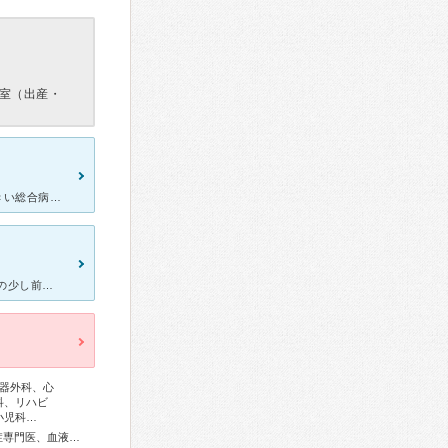
室（出産・
[症状・来院理由] 帝王切開の回数が多かったので心配だったから、大きい総合病院と思い、四度目の出産のときに北海道大学病院にかかり、とても良くしていただいたので次の出産もこちらでお世話になりました。
出生前の超音波検査（FTS）で受診 事前に電話で予約します。予約日の少し前に通っている病院で赤ちゃんが無事元気かどうか確認してから行きます。 そのため妊婦検診日と上手く調整しないと追加で受診が必要
器外科、心
科、リハビ
小児科…
総合内科専門医、アレルギー専門医、リウマチ専門医、感染症専門医、血液専門医、外科専門医、糖尿病専門医、内分泌代謝科専門医、甲状腺専門医、呼吸器専門医、呼吸器外科専門医、気管支鏡専門医、循環器専門医、心臓血管外科専門医、高血圧専門医、不整脈専門医、消化器病専門医、消化器外科専門医、肝臓専門医、大腸肛門病専門医、消化器内視鏡専門医、泌尿器科専門医、腎臓専門医、透析専門医、脳血管内治療専門医、神経内科専門医、脳神経外科専門医、頭痛専門医、てんかん専門医、整形外科専門医、手外科専門医、リハビリテーション科専門医、脊椎脊髄外科専門医、形成外科専門医、熱傷専門医、皮膚科専門医、眼科専門医、気管食道科専門医、耳鼻咽喉科専門医、めまい相談医、産婦人科専門医、婦人科腫瘍専門医、生殖医療専門医、乳腺専門医、産科婦人科腹腔鏡技術認定医、女性ヘルスケア専門医、周産期(新生児)専門医、小児科専門医、小児外科専門医、小児神経専門医、小児血液・がん専門医、老年病専門医、認知症専門医、一般病院連携精神医学専門医、精神科専門医、麻酔科専門医、ペインクリニック専門医、細胞診専門医、超音波専門医、病理専門医、口腔外科専門医、歯科麻酔専門医、歯周病専門医、小児歯科専門医、歯科放射線専門医、レーザー専門医、核医学専門医、放射線科専門医、臨床遺伝専門医、救急科専門医、漢方専門医、がん薬物療法専門医、がん治療認定医、日本睡眠学会専門医、温泉療法専門医