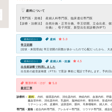
産科について
【専門医・資格】
産婦人科専門医、臨床遺伝専門医
【診療・治療法】
自然分娩・正常分娩、帝王切開、立会出産、個
分娩）、母子同室、新型出生前診断(NIPT)
5.0
産科
産科の口コミ
帝王切開
4.5
産婦人科・妊娠
産科の口コミ
出生前診断で利用しました
整形外科・けが
5.0
親切丁寧
診療科：
産科
、内科、循環器内科、消化器内科、神経内科、血液内科、呼吸
臓血管外科、消化器外科、乳腺科、脳神経外科、整形外科、形成外
リテーション科、皮膚科、泌尿器科、眼科、耳鼻咽喉科、婦人科、
専門医・資格：