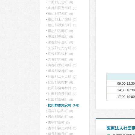
二海郡八雲町
(0)
山越郡長万部町
(0)
檜山郡江差町
(0)
檜山郡上ノ国町
(0)
檜山郡厚沢部町
(0)
爾志郡乙部町
(0)
奥尻郡奥尻町
(0)
瀬棚郡今金町
(0)
久遠郡せたな町
(0)
島牧郡島牧村
(0)
寿都郡寿都町
(0)
寿都郡黒松内町
(0)
磯谷郡蘭越町
(0)
虻田郡ニセコ町
(0)
虻田郡真狩村
(0)
09:00-12:30
虻田郡留寿都村
(0)
14:00-16:30
虻田郡喜茂別町
(0)
17:00-19:00
虻田郡京極町
(0)
虻田郡倶知安町
(1件)
岩内郡共和町
(0)
岩内郡岩内町
(0)
古宇郡泊村
(0)
医療法人社団
古宇郡神恵内村
(0)
積丹郡積丹町
(0)