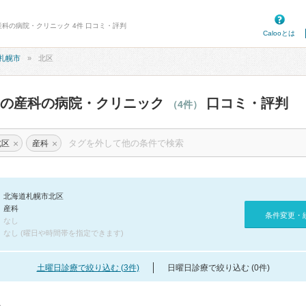
産科の病院・クリニック 4件 口コミ・評判
Calooとは
札幌市
北区
区の産科の病院・クリニック
口コミ・評判
（4件）
×
×
北区
産科
北海道札幌市北区
産科
条件変更・
なし
なし (曜日や時間帯を指定できます)
土曜日診療で絞り込む (3件)
日曜日診療で絞り込む (0件)