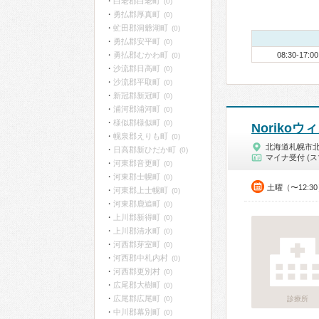
白老郡白老町
(0)
勇払郡厚真町
(0)
虻田郡洞爺湖町
(0)
勇払郡安平町
(0)
勇払郡むかわ町
08:30-17:00
(0)
沙流郡日高町
(0)
沙流郡平取町
(0)
新冠郡新冠町
(0)
浦河郡浦河町
(0)
様似郡様似町
(0)
Noriko
幌泉郡えりも町
(0)
北海道札幌市
日高郡新ひだか町
(0)
マイナ受付 (ス
河東郡音更町
(0)
河東郡士幌町
(0)
土曜（〜12:3
河東郡上士幌町
(0)
河東郡鹿追町
(0)
上川郡新得町
(0)
上川郡清水町
(0)
河西郡芽室町
(0)
河西郡中札内村
(0)
河西郡更別村
(0)
広尾郡大樹町
(0)
広尾郡広尾町
(0)
診療所
中川郡幕別町
(0)