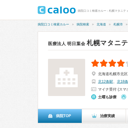
病院口コミ検索カルー - 札幌マタニテ
病院口コミ検索カルー
病院検索
北海道
札幌市
札幌マタニ
医療法人 明日葉会
北海道札幌市北区北
北12条駅
、
北18
マイナ受付 (スマ
土曜も診療
病院TOP
治療実績