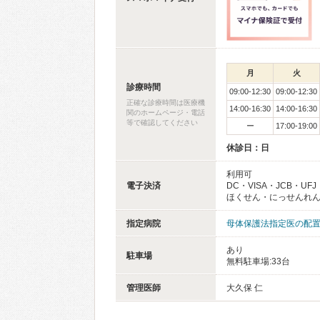
月
火
診療時間
09:00-12:30
09:00-12:30
正確な診療時間は医療機
14:00-16:30
14:00-16:30
関のホームページ・電話
等で確認してください
ー
17:00-19:00
休診日：日
利用可
電子決済
DC・VISA・JCB・UFJ
ほくせん・にっせんれ
指定病院
母体保護法指定医の配
あり
駐車場
無料駐車場:33台
管理医師
大久保 仁