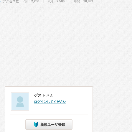
アクセス数 7月：
2,230
| 6月：
2,586
| 年間：
30,993
ゲスト
さん
ログインしてください
新規ユーザ登録