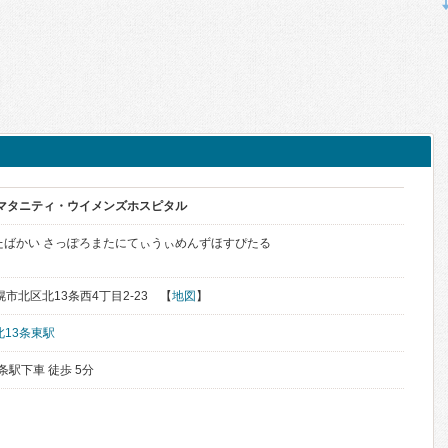
幌マタニティ・ウイメンズホスピタル
たばかい さっぽろまたにてぃうぃめんずほすぴたる
札幌市北区北13条西4丁目2-23 【
地図
】
北13条東駅
条駅下車 徒歩 5分