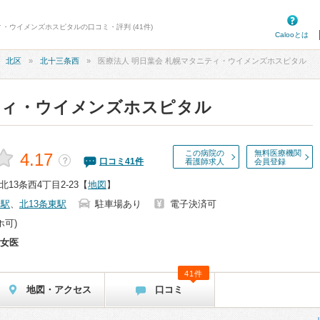
ィ・ウイメンズホスピタルの口コミ・評判 (41件)
Calooとは
北区
北十三条西
医療法人 明日葉会 札幌マタニティ・ウイメンズホスピタル
ティ・ウイメンズホスピタル
この病院の
無料医療機関
4.17
？
口コミ
41
件
看護師求人
会員登録
13条西4丁目2-23
【
地図
】
条駅
、
北13条東駅
駐車場あり
電子決済可
ホ可)
女医
41件
地図・アクセス
口コミ