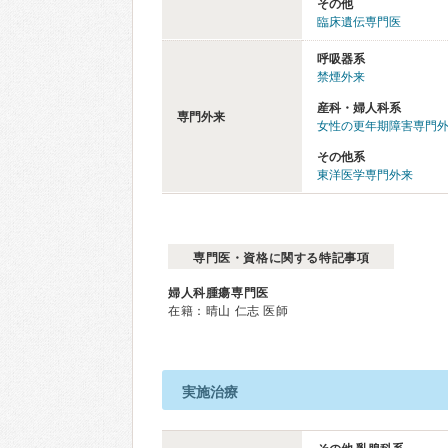
その他
臨床遺伝専門医
呼吸器系
禁煙外来
産科・婦人科系
専門外来
女性の更年期障害専門
その他系
東洋医学専門外来
専門医・資格に関する特記事項
婦人科腫瘍専門医
在籍：晴山 仁志 医師
実施治療