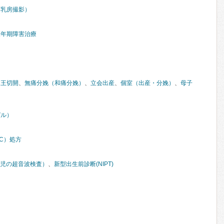
（乳房撮影）
更年期障害治療
帝王切開
、
無痛分娩（和痛分娩）
、
立会出産
、
個室（出産・分娩）
、
母子
ピル）
C）処方
胎児の超音波検査）
、
新型出生前診断(NIPT)