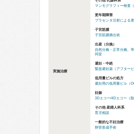
その他 乳腺科系
マンモグラフィー検査
更年期障害
プラセンタ注射による
子宮筋腫
子宮筋腫摘出術
出産（分娩）
自然分娩・正常分娩
、
同室
避妊・中絶
緊急避妊薬（アフター
実施治療
低用量ピルの処方
避妊用の低用量ピル（O
妊娠
3Dエコー/4Dエコー（
その他 産婦人科系
育児相談
一般的な不妊治療
卵管形成手術