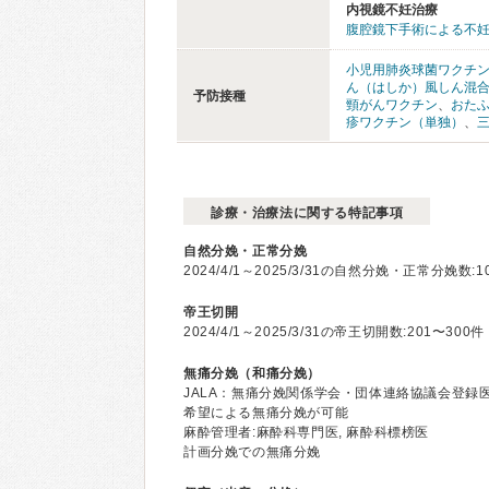
内視鏡不妊治療
腹腔鏡下手術による不
小児用肺炎球菌ワクチ
ん（はしか）風しん混
予防接種
頸がんワクチン
、
おた
疹ワクチン（単独）
、
診療・治療法に関する特記事項
自然分娩・正常分娩
2024/4/1～2025/3/31の自然分娩・正常分娩数:1
帝王切開
2024/4/1～2025/3/31の帝王切開数:201〜300件
無痛分娩（和痛分娩）
JALA：無痛分娩関係学会・団体連絡協議会登録
希望による無痛分娩が可能
麻酔管理者:麻酔科専門医, 麻酔科標榜医
計画分娩での無痛分娩