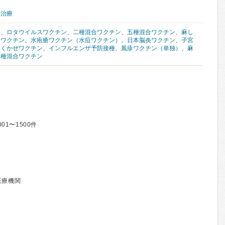
妊治療
ン
、
ロタウイルスワクチン
、
二種混合ワクチン
、
五種混合ワクチン
、
麻し
合ワクチン
、
水疱瘡ワクチン（水痘ワクチン）
、
日本脳炎ワクチン
、
子宮
ふくかぜワクチン
、
インフルエンザ予防接種
、
風疹ワクチン（単独）
、
麻
三種混合ワクチン
001〜1500件
医療機関