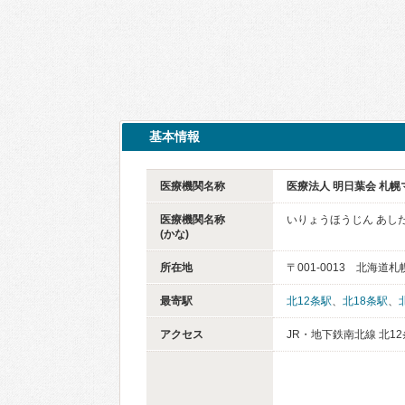
基本情報
医療機関名称
医療法人 明日葉会 札
医療機関名称
いりょうほうじん あし
(かな)
所在地
〒001-0013 北海道
最寄駅
北12条駅
、
北18条駅
、
アクセス
JR・地下鉄南北線 北12