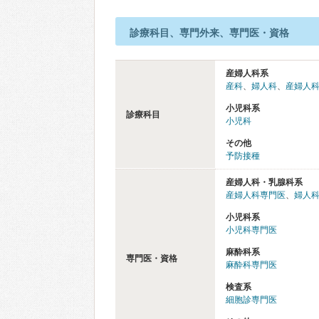
診療科目、専門外来、専門医・資格
産婦人科系
産科
、
婦人科
、
産婦人
小児科系
診療科目
小児科
その他
予防接種
産婦人科・乳腺科系
産婦人科専門医
、
婦人
小児科系
小児科専門医
麻酔科系
専門医・資格
麻酔科専門医
検査系
細胞診専門医