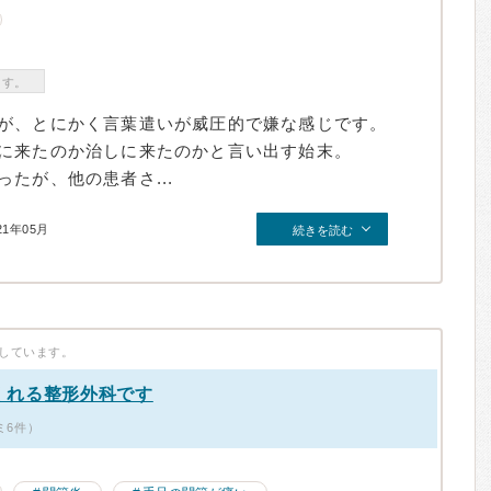
ます。
が、とにかく言葉遣いが威圧的で嫌な感じです。
に来たのか治しに来たのかと言い出す始末。
たが、他の患者さ...
21年05月
続きを読む
しています。
くれる整形外科です
ミ6件）