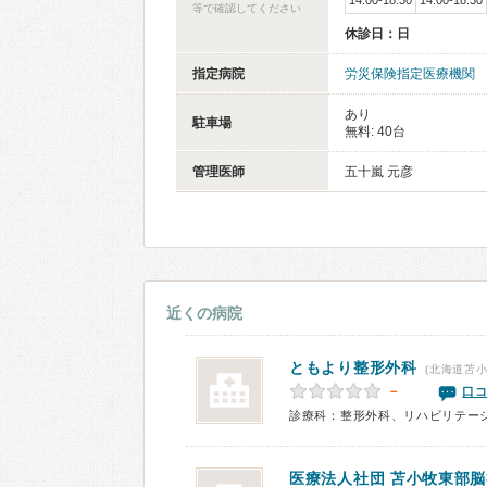
14:00-18:30
14:00-18:30
等で確認してください
休診日：日
指定病院
労災保険指定医療機関
あり
駐車場
無料: 40台
管理医師
五十嵐 元彦
近くの病院
ともより整形外科
(北海道苫小
－
口コ
診療科：整形外科、リハビリテー
医療法人社団
苫小牧東部脳