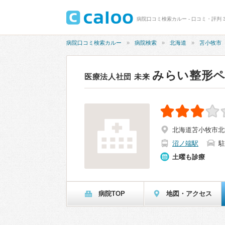
病院口コミ検索カルー - 口コミ・評判 
病院口コミ検索カルー
病院検索
北海道
苫小牧市
みらい整形
医療法人社団 未来
北海道苫小牧市北栄
沼ノ端駅
駐
土曜も診療
病院TOP
地図・アクセス