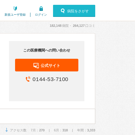
病院をさがす
新規ユーザ登録
ログイン
182,148
病院・
264,127
口コミ
この医療機関への問い合わせ
公式サイト
0144-53-7100
アクセス数 7月：
270
| 6月：
318
| 年間：
3,333