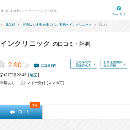
3件: みらい整形ペインクリニック (苫小牧市)
Calooとは
北栄町
医療法人社団 未来 みらい整形ペインクリニック
口コミ
ペインクリニック
の口コミ・評判
この病院の
無料医療機関
2.90
？
口コミ
3
件
看護師求人
会員登録
町1丁目22-43
【
地図
】
車場あり
マイナ受付 (スマホ可)
3件
口コミ