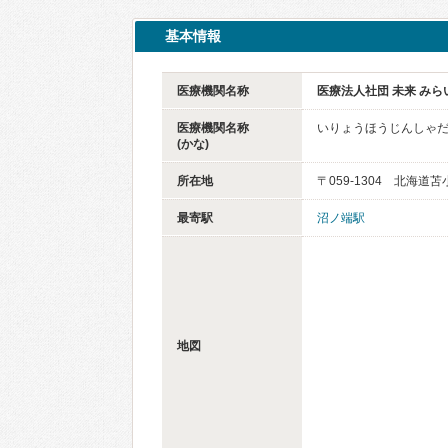
基本情報
医療機関名称
医療法人社団 未来 み
医療機関名称
いりょうほうじんしゃだ
(かな)
所在地
〒059-1304 北海道
最寄駅
沼ノ端駅
地図