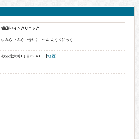
らい整形ペインクリニック
ん みらい みらいせいけいぺいんくりにっく
苫小牧市北栄町1丁目22-43 【
地図
】