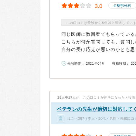
3.0
整形外科
この口コミは受診から5年以上経過してい
同じ医師に数回看てもらっている
こちらが何か質問しても、質問し
自分の受け応えが悪いのかとも思っ
受診時期： 2021年04月
投稿時期： 20
25人中17人
が、この口コミが参考になったと投票
ベテランの先生が適切に対応して
はこべ387（本人・30代・男性・掲載口コ