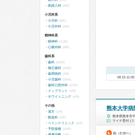
産婦人科
(4件)
小児科系
小児科
(8件)
小児外科
(5件)
精神科系
精神科
(11件)
心療内科
(8件)
歯科系
歯科
(46件)
矯正歯科
(28件)
歯周病科
(3件)
08:15-11:00
小児歯科
(28件)
歯科口腔外科
(22件)
インプラント
(5件)
ホワイトニング
(4件)
その他
熊本大学病
漢方
(1件)
熊本県熊本市
救急科
(3件)
マイナ受付 (ス
ペインクリニック
(1件)
予防接種
(35件)
朝（8:30〜）
健康診断
(1件)