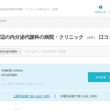
の内分泌代謝科の病院・クリニック 6件 口コミ・評判
Calooとは
島町駅
周辺の内分泌代謝科の病院・クリニック
口コ
（6件）
×
内分泌代謝科
辛島町駅 (1000m)
内分泌代謝科
条件変更・
なし
なし (曜日や時間帯を指定できます)
土曜日診療で絞り込む (3件)
日曜日診療で絞り込む (0件)