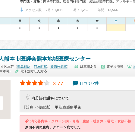
専門医・資格：
アクセス数 7月：
1,098
| 6月：
1,252
| 年間：
13,564
月
火
水
木
金
土
●
●
●
●
●
人熊本市医師会熊本地域医療センター
中央区本荘（
辛島町駅
、
河原町駅
、
慶徳校前駅
）
駐車場あり
電子決済可
マホ可)
電子処方せん対応
3.77
口コミ12件
内分泌代謝科について
【診療・治療法】
甲状腺腫瘍手術
消化器内科・クローン病・胃痛・腹痛・吐き気・嘔吐・食欲不振
原因不明の腹痛、クローン病でした