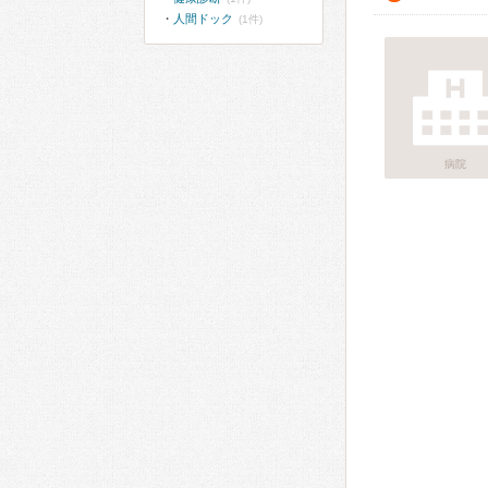
人間ドック
(1件)
病院