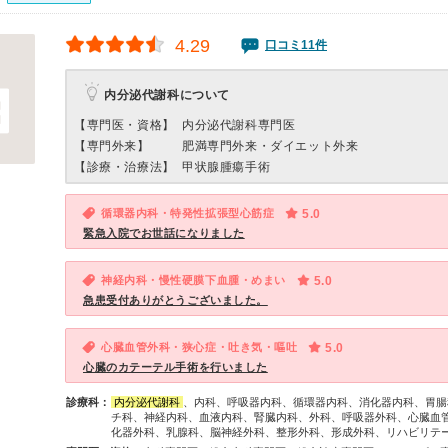
4.29
口コミ11件
内分泌代謝科について
【専門医・資格】
内分泌代謝科専門医
【専門外来】
肥満専門外来・ダイエット外来
【診療・治療法】
甲状腺腫瘍手術
循環器内科・特発性拡張型心筋症
5.0
緊急入院でお世話になりました
神経内科・慢性硬膜下血腫・めまい
5.0
急患受付ありがとうございました。
心臓血管外科・狭心症・吐き気・嘔吐
5.0
心臓のカテーテル手術を行いました
診療科：
内分泌代謝科
、内科、呼吸器内科、循環器内科、消化器内科、胃腸
チ科、神経内科、血液内科、腎臓内科、外科、呼吸器外科、心臓血
化器外科、乳腺科、脳神経外科、整形外科、形成外科、リハビリテ