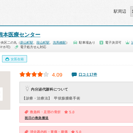
駅周辺
熊本医療センター
中央区二の丸（
蔚山町駅
、
段山町駅
、
洗馬橋駅
）
駐車場あり
電子決済可
マホ可)
電子処方せん対応
女医在籍
4.09
口コミ17件
内分泌代謝科について
【診療・治療法】
甲状腺腫瘍手術
救急科・足部の骨折
5.0
祝日の救急搬送
消化器内科・胃痛・腹痛
5.0