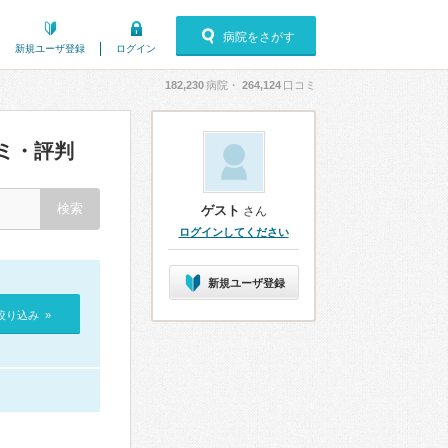
病院をさがす
新規ユーザ登録
ログイン
182,230
病院・
264,124
口コミ
ミ・評判
ゲスト
さん
ログインしてください
新規ユーザ登録
絞り込み »