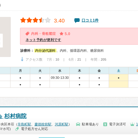
0）
3.40
口コミ1件
内科・骨粗鬆症
5.0
ネット予約が便利です
診療科：
内分泌代謝科
、内科、循環器内科、糖尿病科
アクセス数 7月：
10
| 6月：
21
| 年間：
205
月
火
水
木
金
土
09:30-13:30
●
●
●
●
●
●
●
●
●
杉村病院
会
中央区本荘（
辛島町駅
、
慶徳校前駅
、
河原町駅
）
駐車場あり
電子決済可
マホ可)
電子処方せん対応