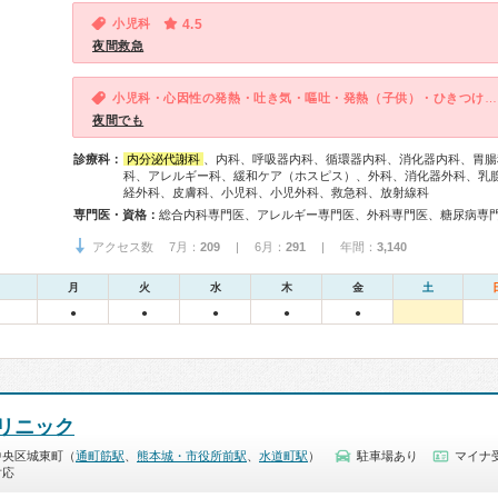
小児科
4.5
夜間救急
小児科・心因性の発熱・吐き気・嘔吐・発熱（子供）・ひきつけ・けいれん（子供）
夜間でも
診療科：
内分泌代謝科
、内科、呼吸器内科、循環器内科、消化器内科、胃腸
科、アレルギー科、緩和ケア（ホスピス）、外科、消化器外科、乳
経外科、皮膚科、小児科、小児外科、救急科、放射線科
専門医・資格：
アクセス数 7月：
209
| 6月：
291
| 年間：
3,140
月
火
水
木
金
土
●
●
●
●
●
リニック
中央区城東町（
通町筋駅
、
熊本城・市役所前駅
、
水道町駅
）
駐車場あり
マイナ
対応