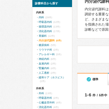
内分泌代謝
診療科目から探す
内分泌代謝科は
内科系
調節する重要な
内科
(28件)
ど、さまざまな
呼吸器内科
(12件)
を指摘された場
循環器内科
(13件)
診断などで原因
消化器内科
(17件)
胃腸科
(12件)
内分泌代謝科
(6件)
糖尿病科
(5件)
リウマチ科
(2件)
アレルギー科
(5件)
神経内科
(6件)
血液内科
(2件)
腎臓内科
(4件)
人工透析
(2件)
緩和ケア（ホスピス）
標準
(1件)
外科系
外科
(13件)
1-6
件 / 6件中
呼吸器外科
(2件)
心臓血管外科
(4件)
消化器外科
(4件)