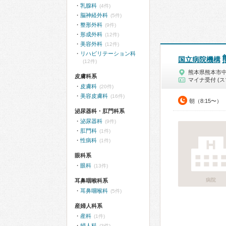
乳腺科
(4件)
脳神経外科
(5件)
整形外科
(9件)
形成外科
(12件)
美容外科
(12件)
リハビリテーション科
国立病院機構
(12件)
熊本県熊本市
皮膚科系
マイナ受付 (ス
皮膚科
(20件)
美容皮膚科
(16件)
朝（8:15〜）
泌尿器科・肛門科系
泌尿器科
(9件)
肛門科
(1件)
性病科
(1件)
眼科系
眼科
(13件)
病院
耳鼻咽喉科系
耳鼻咽喉科
(5件)
産婦人科系
産科
(1件)
婦人科
(3件)