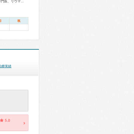
内科専門医、総合内科専門医、総合診療専門医、アレルギー専門医、リウマチ専門医、感染症専門医、血液専門医、外科専門医、糖尿病専門医、内分泌代謝科専門医、甲状腺専門医、呼吸器専門医、呼吸器外科専門医、気管支鏡専門医、循環器専門医、心臓血管外科専門医、高血圧専門医、不整脈専門医、消化器病専門医、消化器外科専門医、肝臓専門医、大腸肛門病専門医、消化器内視鏡専門医、泌尿器科専門医、腎臓専門医、透析専門医、脳血管内治療専門医、神経内科専門医、脳神経外科専門医、頭痛専門医、てんかん専門医、整形外科専門医、手外科専門医、リハビリテーション科専門医、脊椎脊髄外科専門医、形成外科専門医、熱傷専門医、皮膚科専門医、眼科専門医、気管食道科専門医、耳鼻咽喉科専門医、めまい相談医、産婦人科専門医、婦人科腫瘍専門医、生殖医療専門医、乳腺専門医、産科婦人科腹腔鏡技術認定医、女性ヘルスケア専門医、周産期(新生児)専門医、小児科専門医、小児外科専門医、小児神経専門医、老年病専門医、認知症専門医、老年精神専門医、一般病院連携精神医学専門医、精神科専門医、麻酔科専門医、ペインクリニック専門医、緩和医療専門医、細胞診専門医、超音波専門医、病理専門医、口腔外科専門医、レーザー専門医、核医学専門医、放射線科専門医、臨床遺伝専門医、救急科専門医、漢方専門医、がん薬物療法専門医、がん治療認定医
日
祝
治療実績
5.0