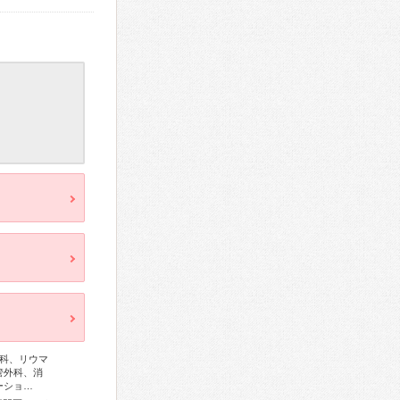
科、リウマ
管外科、消
ーショ…