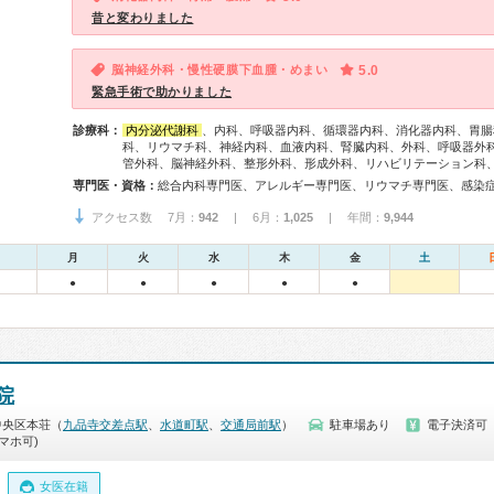
昔と変わりました
脳神経外科・慢性硬膜下血腫・めまい
5.0
緊急手術で助かりました
診療科：
内分泌代謝科
、内科、呼吸器内科、循環器内科、消化器内科、胃腸
科、リウマチ科、神経内科、血液内科、腎臓内科、外科、呼吸器外
管外科、脳神経外科、整形外科、形成外科、リハビリテーション科
専門医・資格：
アクセス数 7月：
942
| 6月：
1,025
| 年間：
9,944
月
火
水
木
金
土
●
●
●
●
●
院
中央区本荘（
九品寺交差点駅
、
水道町駅
、
交通局前駅
）
駐車場あり
電子決済可
マホ可)
女医在籍