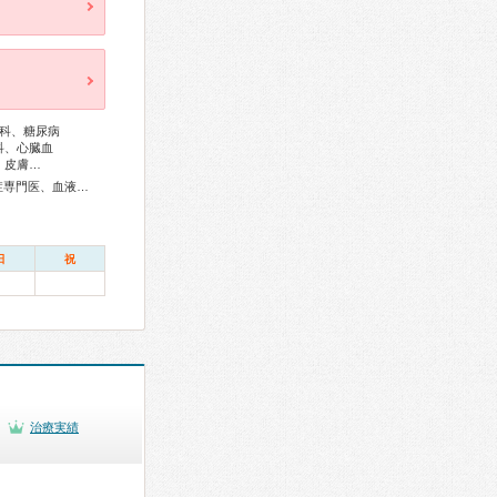
科、糖尿病
科、心臓血
、皮膚…
総合内科専門医、アレルギー専門医、リウマチ専門医、感染症専門医、血液専門医、外科専門医、糖尿病専門医、呼吸器専門医、循環器専門医、心臓血管外科専門医、高血圧専門医、消化器病専門医、消化器外科専門医、肝臓専門医、消化器内視鏡専門医、泌尿器科専門医、腎臓専門医、透析専門医、神経内科専門医、脳神経外科専門医、頭痛専門医、整形外科専門医、脊椎脊髄外科専門医、形成外科専門医、熱傷専門医、皮膚科専門医、眼科専門医、気管食道科専門医、耳鼻咽喉科専門医、産婦人科専門医、婦人科腫瘍専門医、小児科専門医、老年病専門医、認知症専門医、一般病院連携精神医学専門医、精神科専門医、麻酔科専門医、ペインクリニック専門医、細胞診専門医、病理専門医、口腔外科専門医、歯科麻酔専門医、放射線科専門医、救急科専門医、がん薬物療法専門医、がん治療認定医
日
祝
治療実績