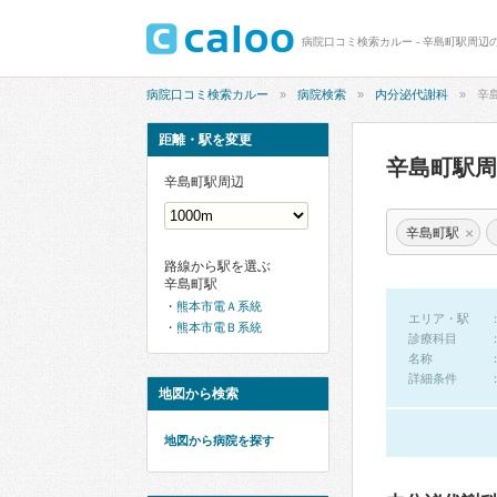
病院口コミ検索カルー - 辛島町駅周辺
病院口コミ検索カルー
病院検索
内分泌代謝科
辛
距離・駅を変更
辛島町駅
辛島町駅周辺
×
辛島町駅
路線から駅を選ぶ
辛島町駅
熊本市電Ａ系統
エリア・駅
熊本市電Ｂ系統
診療科目
名称
詳細条件
地図から検索
地図から病院を探す