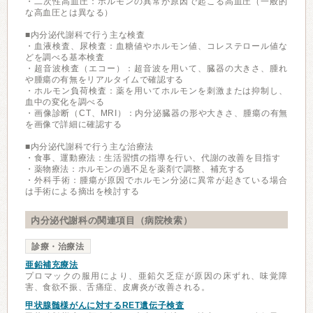
・二次性高血圧：ホルモンの異常が原因で起こる高血圧（一般的
な高血圧とは異なる）
■内分泌代謝科で行う主な検査
・血液検査、尿検査：血糖値やホルモン値、コレステロール値な
どを調べる基本検査
・超音波検査（エコー）：超音波を用いて、臓器の大きさ、腫れ
や腫瘍の有無をリアルタイムで確認する
・ホルモン負荷検査：薬を用いてホルモンを刺激または抑制し、
血中の変化を調べる
・画像診断（CT、MRI）：内分泌臓器の形や大きさ、腫瘍の有無
を画像で詳細に確認する
■内分泌代謝科で行う主な治療法
・食事、運動療法：生活習慣の指導を行い、代謝の改善を目指す
・薬物療法：ホルモンの過不足を薬剤で調整、補充する
・外科手術：腫瘍が原因でホルモン分泌に異常が起きている場合
は手術による摘出を検討する
内分泌代謝科の関連項目（病院検索）
診療・治療法
亜鉛補充療法
プロマックの服用により、亜鉛欠乏症が原因の床ずれ、味覚障
害、食欲不振、舌痛症、皮膚炎が改善される。
甲状腺髄様がんに対するRET遺伝子検査