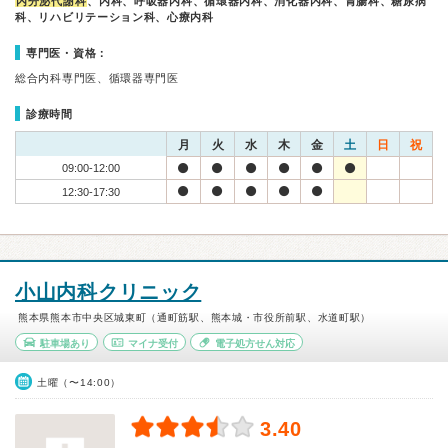
内分泌代謝科
、内科、呼吸器内科、循環器内科、消化器内科、胃腸科、糖尿病
科、リハビリテーション科、心療内科
専門医・資格：
総合内科専門医、循環器専門医
診療時間
月
火
水
木
金
土
日
祝
09:00-12:00
12:30-17:30
小山内科クリニック
熊本県熊本市中央区城東町（通町筋駅、熊本城・市役所前駅、水道町駅）
駐車場あり
マイナ受付
電子処方せん対応
土曜（〜14:00）
3.40