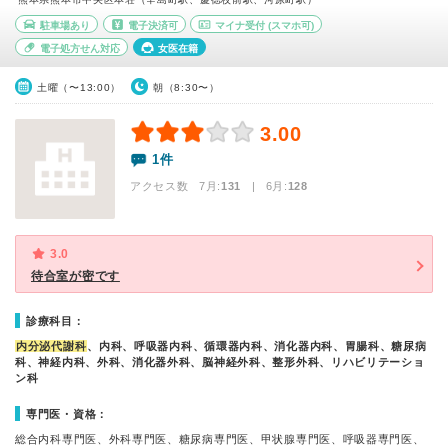
駐車場あり
電子決済可
マイナ受付
(スマホ可)
電子処方せん対応
女医在籍
土曜（〜13:00）
朝（8:30〜）
3.00
1件
アクセス数 7月:
131
| 6月:
128
3.0
待合室が密です
診療科目：
内分泌代謝科
、内科、呼吸器内科、循環器内科、消化器内科、胃腸科、糖尿病
科、神経内科、外科、消化器外科、脳神経外科、整形外科、リハビリテーショ
ン科
専門医・資格：
総合内科専門医、外科専門医、糖尿病専門医、甲状腺専門医、呼吸器専門医、