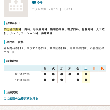
0件
アクセス数 7月:
19
| 6月:
14
診療科目：
内分泌代謝科
、内科、呼吸器内科、循環器内科、糖尿病科、腎臓内科、人工透
析、リハビリテーション科、泌尿器科
専門医・資格：
総合内科専門医、リウマチ専門医、糖尿病専門医、呼吸器専門医、消化器病専
門医、肝…
診療時間
月
火
水
木
金
土
日
祝
09:30-12:30
14:00-16:00
治療実績
この病院の治療実績を見る