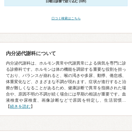
日曜日診療で絞り込む (0件)
口コミ検索はこちら
内分泌代謝科について
内分泌代謝科は、ホルモン異常や代謝異常による病気を専門に診
る診療科です。ホルモンは体の機能を調節する重要な役割を担っ
ており、バランスが崩れると、喉の渇きや多尿、動悸、倦怠感、
体重変化など、さまざまな不調が現れます。症状が進行すると治
療が難しくなることがあるため、健康診断で異常を指摘された場
合や、原因不明の不調が続く場合には早期の相談が重要です。血
液検査や尿検査、画像診断などで原因を特定し、生活習慣…
【
続きを読む
】