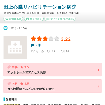
田上心臓リハビリテーション病院
熊本県熊本市中央区南千反畑町（藤崎宮前駅、水道町駅、通町筋駅）
駐車場あり
電子決済可
マイナ受付
(スマホ可)
土曜（〜12:00）
3.22
2件
アクセス数 7月:
43
| 6月:
76
内科
3.5
アットホームでアクセス良好
内科
3.5
待ち時間ほとんどないのが良いかも
診療科目：