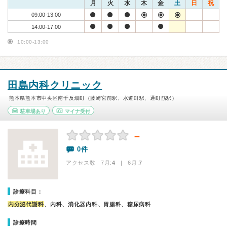
月
火
水
木
金
土
日
祝
09:00-13:00
14:00-17:00
10:00-13:00
田島内科クリニック
熊本県熊本市中央区南千反畑町（藤崎宮前駅、水道町駅、通町筋駅）
駐車場あり
マイナ受付
－
0件
アクセス数 7月:
4
| 6月:
7
診療科目：
内分泌代謝科
、内科、消化器内科、胃腸科、糖尿病科
診療時間