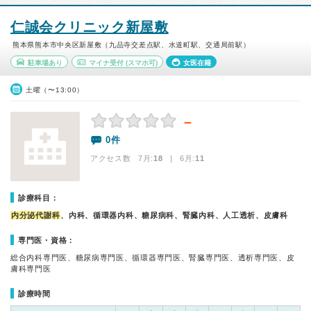
仁誠会クリニック新屋敷
熊本県熊本市中央区新屋敷（九品寺交差点駅、水道町駅、交通局前駅）
駐車場あり
マイナ受付
(スマホ可)
女医在籍
土曜（〜13:00）
－
0件
アクセス数 7月:
18
| 6月:
11
診療科目：
内分泌代謝科
、内科、循環器内科、糖尿病科、腎臓内科、人工透析、皮膚科
専門医・資格：
総合内科専門医、糖尿病専門医、循環器専門医、腎臓専門医、透析専門医、皮
膚科専門医
診療時間