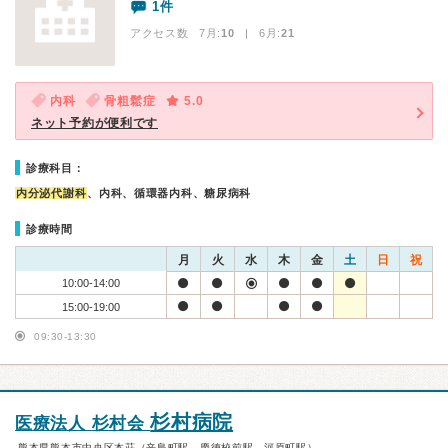
1件
アクセス数 7月:
10
| 6月:
21
内科
骨粗鬆症
5.0
ネット予約が便利です
診療科目：
内分泌代謝科
、内科、循環器内科、糖尿病科
診療時間
月
火
水
木
金
土
日
祝
10:00-14:00
15:00-19:00
09:30-13:30
杉村病院
医療法人 杉村会
熊本県熊本市中央区本荘（辛島町駅、慶徳校前駅、河原町駅）