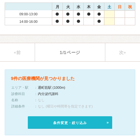
月
火
水
木
金
土
日
祝
09:00-13:00
14:00-16:00
«前
1/1ページ
次»
9件の医療機関が見つかりました
エリア・駅
通町筋駅 (1000m)
診療科目
内分泌代謝科
名称
なし
詳細条件
なし (曜日や時間帯を指定できます)
条件変更・絞り込み