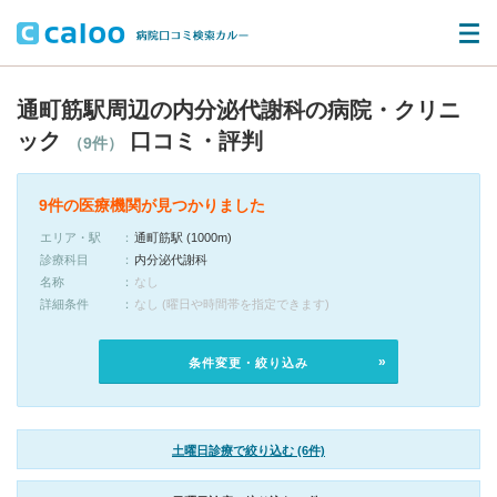
通町筋駅周辺の内分泌代謝科の病院・クリニ
ック
口コミ・評判
（9件）
9件の医療機関が見つかりました
エリア・駅
通町筋駅 (1000m)
診療科目
内分泌代謝科
名称
なし
詳細条件
なし (曜日や時間帯を指定できます)
条件変更・絞り込み
土曜日診療で絞り込む (6件)