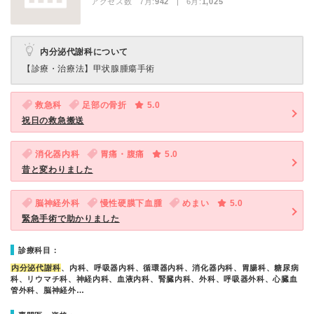
アクセス数 7月:
942
| 6月:
1,025
内分泌代謝科について
【診療・治療法】
甲状腺腫瘍手術
救急科
足部の骨折
5.0
祝日の救急搬送
消化器内科
胃痛・腹痛
5.0
昔と変わりました
脳神経外科
慢性硬膜下血腫
めまい
5.0
緊急手術で助かりました
診療科目：
内分泌代謝科
、内科、呼吸器内科、循環器内科、消化器内科、胃腸科、糖尿病
科、リウマチ科、神経内科、血液内科、腎臓内科、外科、呼吸器外科、心臓血
管外科、脳神経外…