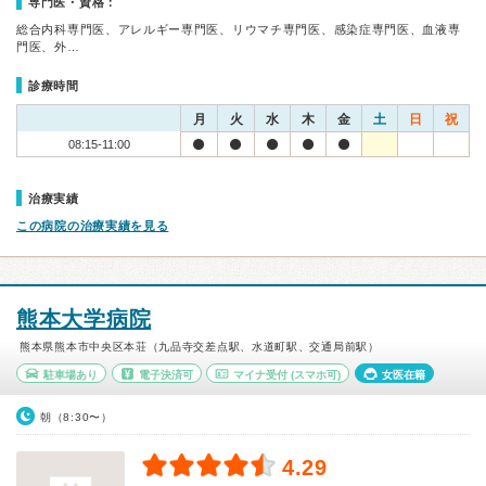
専門医・資格：
総合内科専門医、アレルギー専門医、リウマチ専門医、感染症専門医、血液専
門医、外…
診療時間
月
火
水
木
金
土
日
祝
08:15-11:00
治療実績
この病院の治療実績を見る
熊本大学病院
熊本県熊本市中央区本荘（九品寺交差点駅、水道町駅、交通局前駅）
駐車場あり
電子決済可
マイナ受付
(スマホ可)
女医在籍
朝（8:30〜）
4.29