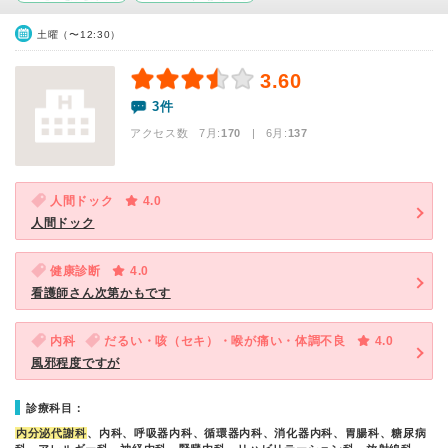
土曜（〜12:30）
3.60
3件
アクセス数 7月:
170
| 6月:
137
人間ドック
4.0
人間ドック
健康診断
4.0
看護師さん次第かもです
内科
だるい・咳（セキ）・喉が痛い・体調不良
4.0
風邪程度ですが
診療科目：
内分泌代謝科
、内科、呼吸器内科、循環器内科、消化器内科、胃腸科、糖尿病