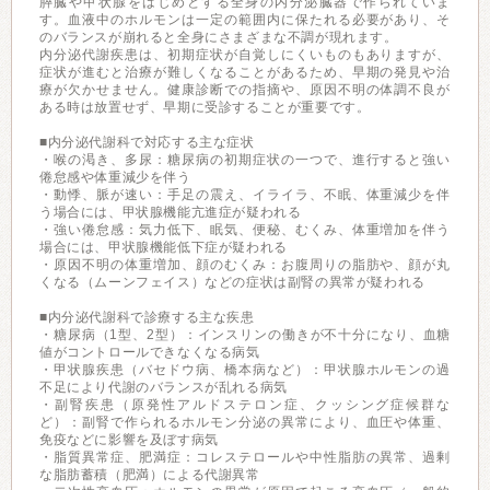
膵臓や甲状腺をはじめとする全身の内分泌臓器で作られていま
す。血液中のホルモンは一定の範囲内に保たれる必要があり、そ
のバランスが崩れると全身にさまざまな不調が現れます。
内分泌代謝疾患は、初期症状が自覚しにくいものもありますが、
症状が進むと治療が難しくなることがあるため、早期の発見や治
療が欠かせません。健康診断での指摘や、原因不明の体調不良が
ある時は放置せず、早期に受診することが重要です。
■内分泌代謝科で対応する主な症状
・喉の渇き、多尿：糖尿病の初期症状の一つで、進行すると強い
倦怠感や体重減少を伴う
・動悸、脈が速い：手足の震え、イライラ、不眠、体重減少を伴
う場合には、甲状腺機能亢進症が疑われる
・強い倦怠感：気力低下、眠気、便秘、むくみ、体重増加を伴う
場合には、甲状腺機能低下症が疑われる
・原因不明の体重増加、顔のむくみ：お腹周りの脂肪や、顔が丸
くなる（ムーンフェイス）などの症状は副腎の異常が疑われる
■内分泌代謝科で診療する主な疾患
・糖尿病（1型、2型）：インスリンの働きが不十分になり、血糖
値がコントロールできなくなる病気
・甲状腺疾患（バセドウ病、橋本病など）：甲状腺ホルモンの過
不足により代謝のバランスが乱れる病気
・副腎疾患（原発性アルドステロン症、クッシング症候群な
ど）：副腎で作られるホルモン分泌の異常により、血圧や体重、
免疫などに影響を及ぼす病気
・脂質異常症、肥満症：コレステロールや中性脂肪の異常、過剰
な脂肪蓄積（肥満）による代謝異常