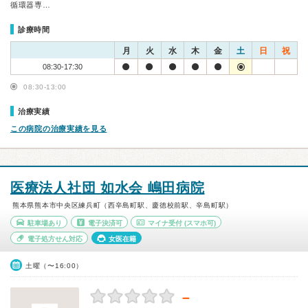
循環器専…
診療時間
月
火
水
木
金
土
日
祝
08:30-17:30
08:30-13:00
治療実績
この病院の治療実績を見る
医療法人社団 如水会 嶋田病院
熊本県熊本市中央区練兵町（西辛島町駅、慶徳校前駅、辛島町駅）
駐車場あり
電子決済可
マイナ受付
(スマホ可)
電子処方せん対応
女医在籍
土曜（〜16:00）
－