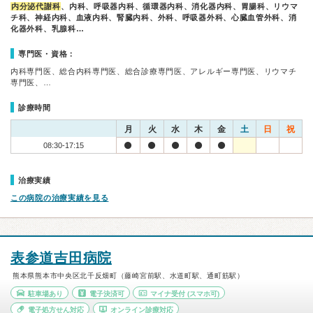
内分泌代謝科
、内科、呼吸器内科、循環器内科、消化器内科、胃腸科、リウマ
チ科、神経内科、血液内科、腎臓内科、外科、呼吸器外科、心臓血管外科、消
化器外科、乳腺科…
専門医・資格：
内科専門医、総合内科専門医、総合診療専門医、アレルギー専門医、リウマチ
専門医、…
診療時間
月
火
水
木
金
土
日
祝
08:30-17:15
治療実績
この病院の治療実績を見る
表参道吉田病院
熊本県熊本市中央区北千反畑町（藤崎宮前駅、水道町駅、通町筋駅）
駐車場あり
電子決済可
マイナ受付
(スマホ可)
電子処方せん対応
オンライン診療対応