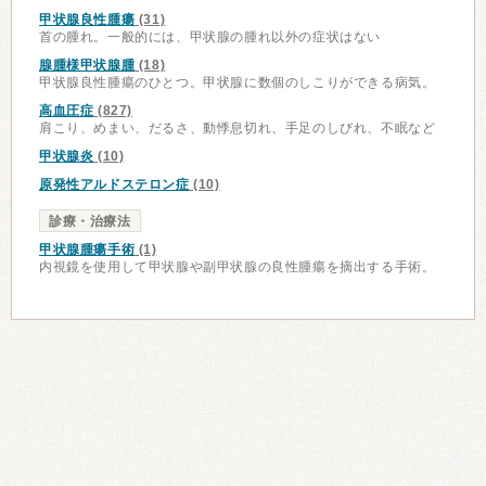
甲状腺良性腫瘍
(31)
首の腫れ。一般的には、甲状腺の腫れ以外の症状はない
腺腫様甲状腺腫
(18)
甲状腺良性腫瘍のひとつ。甲状腺に数個のしこりができる病気。
高血圧症
(827)
肩こり、めまい、だるさ、動悸息切れ、手足のしびれ、不眠など
甲状腺炎
(10)
原発性アルドステロン症
(10)
診療・治療法
甲状腺腫瘍手術
(1)
内視鏡を使用して甲状腺や副甲状腺の良性腫瘍を摘出する手術。