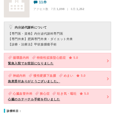
11件
アクセス数 7月:
1,098
| 6月:
1,252
内分泌代謝科について
【専門医・資格】
内分泌代謝科専門医
【専門外来】
肥満専門外来・ダイエット外来
【診療・治療法】
甲状腺腫瘍手術
循環器内科
特発性拡張型心筋症
5.0
緊急入院でお世話になりました
神経内科
慢性硬膜下血腫
めまい
5.0
急患受付ありがとうございました。
心臓血管外科
狭心症
吐き気・嘔吐
5.0
心臓のカテーテル手術を行いました
診療科目：