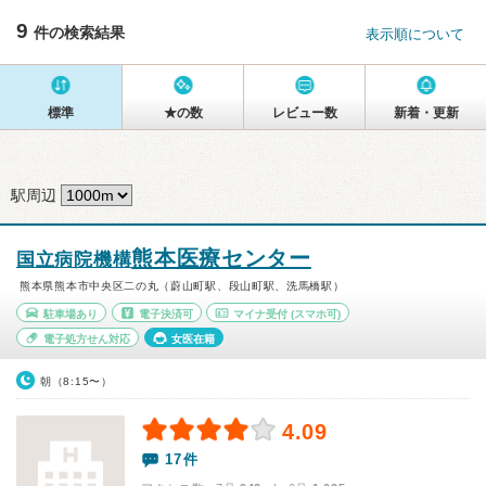
9
件の検索結果
表示順について
標準
★の数
レビュー数
新着・更新
駅周辺
熊本医療センター
国立病院機構
熊本県熊本市中央区二の丸（蔚山町駅、段山町駅、洗馬橋駅）
駐車場あり
電子決済可
マイナ受付
(スマホ可)
電子処方せん対応
女医在籍
朝（8:15〜）
4.09
17件