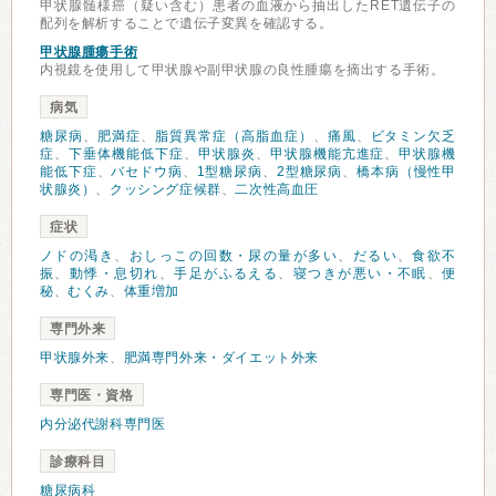
甲状腺髄様癌（疑い含む）患者の血液から抽出したRET遺伝子の
配列を解析することで遺伝子変異を確認する。
甲状腺腫瘍手術
内視鏡を使用して甲状腺や副甲状腺の良性腫瘍を摘出する手術。
病気
糖尿病
、
肥満症
、
脂質異常症（高脂血症）
、
痛風
、
ビタミン欠乏
症
、
下垂体機能低下症
、
甲状腺炎
、
甲状腺機能亢進症
、
甲状腺機
能低下症
、
バセドウ病
、
1型糖尿病
、
2型糖尿病
、
橋本病（慢性甲
状腺炎）
、
クッシング症候群
、
二次性高血圧
症状
ノドの渇き
、
おしっこの回数・尿の量が多い
、
だるい
、
食欲不
振
、
動悸・息切れ
、
手足がふるえる
、
寝つきが悪い・不眠
、
便
秘
、
むくみ
、
体重増加
専門外来
甲状腺外来
、
肥満専門外来・ダイエット外来
専門医・資格
内分泌代謝科専門医
診療科目
糖尿病科