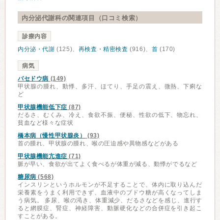
内分泌代謝科の関連項目（口コミ検索）
診療内容
内分泌・代謝
(125)、
再検査・精密検査
(916)、
首
(170)
病気
バセドウ病
(149)
甲状腺の腫れ、動悸、多汗、ほてり、手足の震え、微熱、下痢な
ど
甲状腺機能低下症
(87)
だるさ、むくみ、冷え、食欲不振、便秘、性欲の低下、物忘れ、
貧血など様々な症状
橋本病（慢性甲状腺炎）
(93)
首の腫れ、甲状腺の腫れ、喉の圧迫感や異物感などがある
甲状腺機能亢進症
(71)
脈が早い、食欲が出てよく食べるが体重が減る、動悸がでるなど
糖尿病
(568)
インスリンというホルモンが不足することで、体内に取り込んだ
栄養素をうまく利用できず、血液中のブドウ糖が高くなってしま
う病気。 多尿、喉の渇き、体重減少、だるさなどを感じ、進行す
ると網膜症、腎症、神経障害、動脈硬化などの合併症を引き起こ
すことがある。