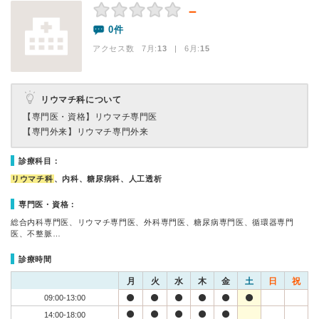
－
0件
アクセス数 7月:
13
| 6月:
15
リウマチ科について
【専門医・資格】
リウマチ専門医
【専門外来】
リウマチ専門外来
診療科目：
リウマチ科
、内科、糖尿病科、人工透析
専門医・資格：
総合内科専門医、リウマチ専門医、外科専門医、糖尿病専門医、循環器専門
医、不整脈…
診療時間
月
火
水
木
金
土
日
祝
09:00-13:00
14:00-18:00