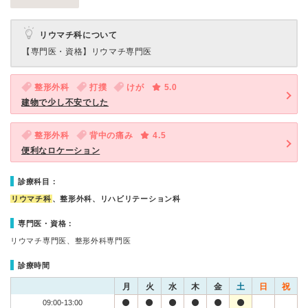
リウマチ科について
【専門医・資格】
リウマチ専門医
整形外科
打撲
けが
5.0
建物で少し不安でした
整形外科
背中の痛み
4.5
便利なロケーション
診療科目：
リウマチ科
、整形外科、リハビリテーション科
専門医・資格：
リウマチ専門医、整形外科専門医
診療時間
月
火
水
木
金
土
日
祝
09:00-13:00