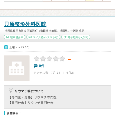
貝原整形外科医院
福岡県福岡市博多区祇園町（櫛田神社前駅、祇園駅、中洲川端駅）
駐車場あり
マイナ受付
(スマホ可)
電子処方せん対応
土曜（〜13:00）
－
0件
アクセス数 7月:
24
| 6月:
8
リウマチ科について
【専門医・資格】
リウマチ専門医
【専門外来】
リウマチ専門外来
診療科目：