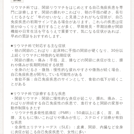
リウマチ科では、関節リウマチをはじめとする自己免疫疾患を専
門に診療します。関節の腫れやこわばり、朝の手指の硬さ、長引
くだるさなど「年のせいかな」と見過ごされがちな症状が、自己
免疫疾患の初期サインである場合があります。これらの疾患は症
状がゆっくりと進行することが多く、早期発見・早期治療が関節
機能や日常生活を守るうえで重要です。気になる症状があれば、
早めの受診をおすすめします。
■リウマチ科で対応する主な症状
・朝の関節のこわばり：起床時に手指の関節が硬くなり、30分以
上続くリウマチに特徴的な初期症状
・関節の腫れ・痛み：手指、足、膝などの関節に炎症が生じ、腫
れや痛みが長期間持続する状態
・全身のだるさ・微熱：慢性的な疲れやすさや微熱が続く場合、
自己免疫疾患が関与している可能性がある
・食欲不振：自己免疫疾患のサインとして、食欲の低下が続くこ
とがある
■リウマチ科で診療する主な疾患
・関節リウマチ：関節に慢性的な炎症が起こり、腫れ、痛み、こ
わばりが持続する自己免疫性の疾患で、進行すると関節の変形や
動作制限をきたす
・リウマチ性多発性筋痛症（PMR）：50歳以上に多く、首、肩、
腰、太ももに強いこわばりや痛みが生じ、ステロイド治療が有効
な疾患
・全身性エリテマトーデス（SLE）：皮膚、関節、内臓など全身
に炎症が起こる自己免疫疾患で、女性に多い