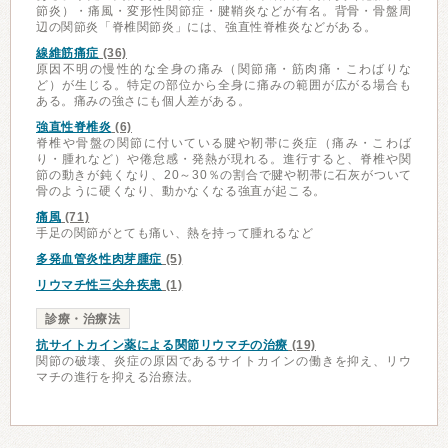
節炎）・痛風・変形性関節症・腱鞘炎などが有名。背骨・骨盤周
辺の関節炎「脊椎関節炎」には、強直性脊椎炎などがある。
線維筋痛症
(36)
原因不明の慢性的な全身の痛み（関節痛・筋肉痛・こわばりな
ど）が生じる。特定の部位から全身に痛みの範囲が広がる場合も
ある。痛みの強さにも個人差がある。
強直性脊椎炎
(6)
脊椎や骨盤の関節に付いている腱や靭帯に炎症（痛み・こわば
り・腫れなど）や倦怠感・発熱が現れる。進行すると、脊椎や関
節の動きが鈍くなり、20～30％の割合で腱や靭帯に石灰がついて
骨のように硬くなり、動かなくなる強直が起こる。
痛風
(71)
手足の関節がとても痛い、熱を持って腫れるなど
多発血管炎性肉芽腫症
(5)
リウマチ性三尖弁疾患
(1)
診療・治療法
抗サイトカイン薬による関節リウマチの治療
(19)
関節の破壊、炎症の原因であるサイトカインの働きを抑え、リウ
マチの進行を抑える治療法。