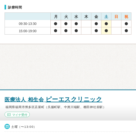
診療時間
月
火
水
木
金
土
日
祝
09:30-13:30
15:00-19:00
ピーエスクリニック
医療法人 相生会
福岡県福岡市博多区店屋町（呉服町駅、中洲川端駅、櫛田神社前駅）
マイナ受付
土曜（〜13:00）