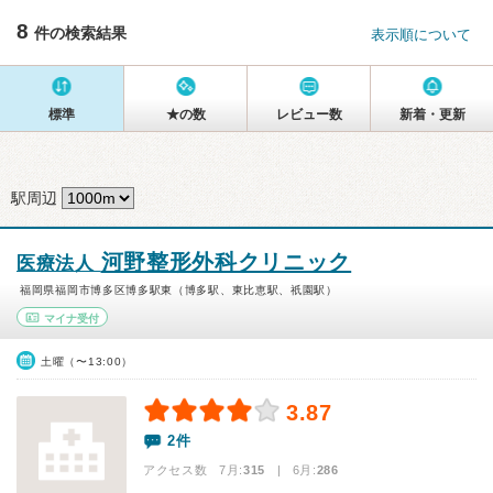
8
件の検索結果
表示順について
標準
★の数
レビュー数
新着・更新
駅周辺
河野整形外科クリニック
医療法人
福岡県福岡市博多区博多駅東（博多駅、東比恵駅、祇園駅）
マイナ受付
土曜（〜13:00）
3.87
2件
アクセス数 7月:
315
| 6月:
286