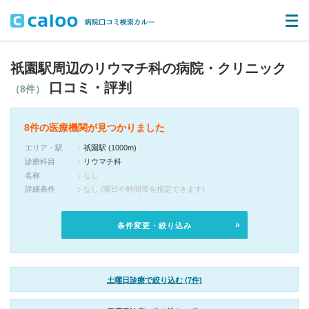
祇園駅周辺のリウマチ科の病院・クリニック
口コミ・評判
（8件）
8件の医療機関が見つかりました
エリア・駅
祇園駅 (1000m)
診療科目
リウマチ科
名称
なし
詳細条件
なし (曜日や時間帯を指定できます)
条件変更・絞り込み
土曜日診療で絞り込む (7件)