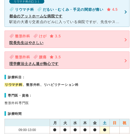
リウマチ科の口コミ
リウマチ科
だるい・むくみ・手足の関節が痛い
4.5
都会のアットホームな病院です
駅近の大通り交差点のビルに入っている病院ですが、先生やスタッフの方々、患者さんなどアットホームな雰囲気です。 院長先生は穏やかな先生です。 体の痛みがありリウマチの検査もしてもらいましたが原因がは
整形外科
けが
3.5
院長先生はやさしい
整形外科
腰痛
3.5
理学療法士さん達が熱心です
診療科目：
リウマチ科
、整形外科、リハビリテーション科
専門医・資格：
整形外科専門医
診療時間
月
火
水
木
金
土
日
祝
09:00-13:00