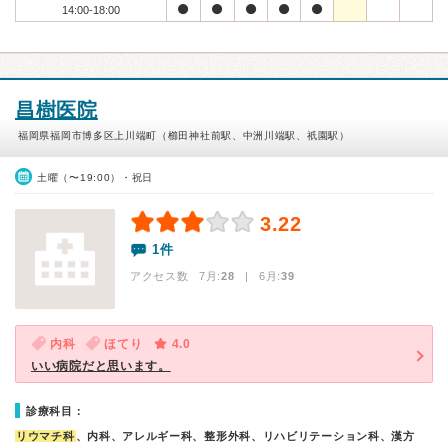
14:00-18:00
昌樹医院
福岡県福岡市博多区上川端町（櫛田神社前駅、中洲川端駅、祇園駅）
土曜（〜19:00）・祝日
3.22
1件
アクセス数 7月:
28
| 6月:
39
内科
ほてり
4.0
いい病院だと思います。
診療科目：
リウマチ科
、内科、アレルギー科、整形外科、リハビリテーション科、漢方