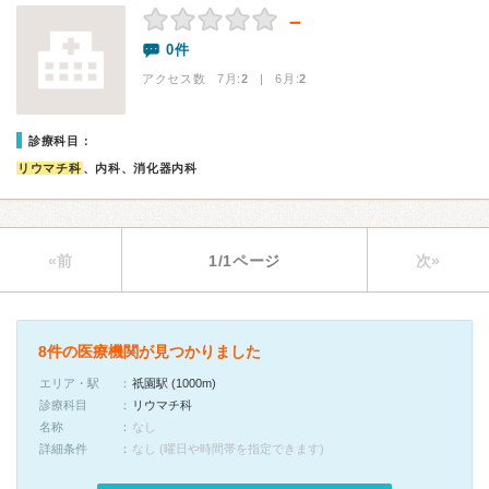
－
0件
アクセス数 7月:
2
| 6月:
2
診療科目：
リウマチ科
、内科、消化器内科
«前
1/1ページ
次»
8件の医療機関が見つかりました
エリア・駅
祇園駅 (1000m)
診療科目
リウマチ科
名称
なし
詳細条件
なし (曜日や時間帯を指定できます)