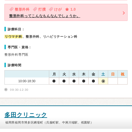
整形外科
打撲
けが
1.0
整形外科ってこんなもんなんでしょうか。
診療科目：
リウマチ科
、整形外科、リハビリテーション科
専門医・資格：
整形外科専門医
診療時間
月
火
水
木
金
土
日
祝
10:00-18:30
09:30-12:30
多田クリニック
福岡県福岡市博多区綱場町（呉服町駅、中洲川端駅、祇園駅）