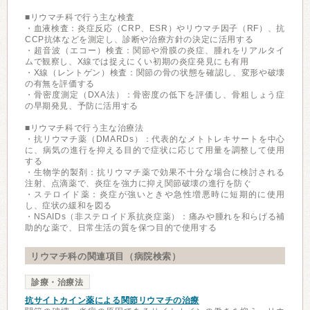
■リウマチ科で行う主な検査
・血液検査：炎症反応（CRP、ESR）やリウマチ因子（RF）、抗
CCP抗体などを測定し、診断や治療方針の決定に活用する
・超音波（エコー）検査：関節や滑膜の炎症、腫れをリアルタイ
ムで観察し、X線では捉えにくい初期の炎症発見にも有用
・X線（レントゲン）検査：関節の骨の状態を確認し、変形や破壊
の有無を評価する
・骨密度測定（DXA法）：骨密度の低下を評価し、骨粗しょう症
の早期発見、予防に活用する
■リウマチ科で行う主な治療法
・抗リウマチ薬（DMARDs）：代表的なメトトレキサートを中心
に、病気の進行を抑える目的で症状に応じて用量を調整して使用
する
・生物学的製剤：抗リウマチ薬で効果不十分な場合に検討される
注射、点滴薬で、炎症を強力に抑え関節破壊の進行を防ぐ
・ステロイド薬：炎症が強いときや急性増悪時に短期的に使用
し、症状の緩和を図る
・NSAIDs（非ステロイド系抗炎症薬）：痛みや腫れを和らげる補
助的な薬で、日常生活の質を保つ目的で使用する
リウマチ科の関連項目（病院検索）
診療・治療法
抗サイトカイン薬による関節リウマチの治療