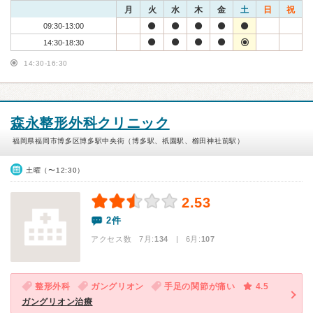
月
火
水
木
金
土
日
祝
09:30-13:00
14:30-18:30
14:30-16:30
森永整形外科クリニック
福岡県福岡市博多区博多駅中央街（博多駅、祇園駅、櫛田神社前駅）
土曜（〜12:30）
2.53
2件
アクセス数 7月:
134
| 6月:
107
整形外科
ガングリオン
手足の関節が痛い
4.5
ガングリオン治療