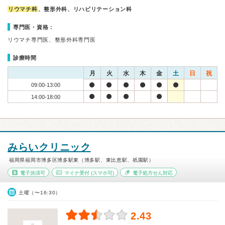
リウマチ科
、整形外科、リハビリテーション科
専門医・資格：
リウマチ専門医、整形外科専門医
診療時間
月
火
水
木
金
土
日
祝
09:00-13:00
14:00-18:00
みらいクリニック
福岡県福岡市博多区博多駅東（博多駅、東比恵駅、祇園駅）
電子決済可
マイナ受付
(スマホ可)
電子処方せん対応
土曜（〜16:30）
2.43