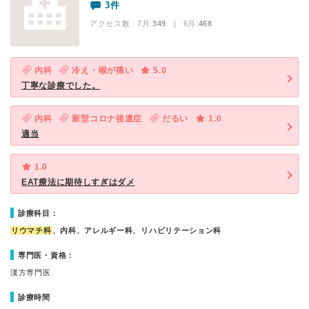
3件
アクセス数 7月:
349
| 6月:
468
内科
冷え・喉が痛い
5.0
丁寧な診療でした。
内科
新型コロナ後遺症
だるい
1.0
適当
1.0
EAT療法に期待しすぎはダメ
診療科目：
リウマチ科
、内科、アレルギー科、リハビリテーション科
専門医・資格：
漢方専門医
診療時間