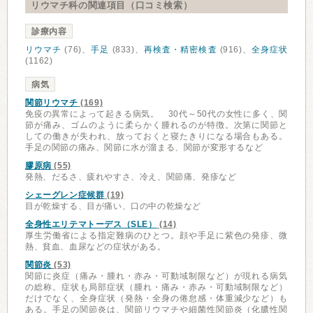
リウマチ科の関連項目（口コミ検索）
診療内容
リウマチ
(76)、
手足
(833)、
再検査・精密検査
(916)、
全身症状
(1162)
病気
関節リウマチ
(169)
免疫の異常によって起きる病気。 30代～50代の女性に多く、関
節が痛み、ゴムのように柔らかく腫れるのが特徴。次第に関節と
しての働きが失われ、放っておくと寝たきりになる場合もある。
手足の関節の痛み、関節に水が溜まる、関節が変形するなど
膠原病
(55)
発熱、だるさ、疲れやすさ、冷え、関節痛、発疹など
シェーグレン症候群
(19)
目が乾燥する、目が痛い、口の中の乾燥など
全身性エリテマトーデス（SLE）
(14)
厚生労働省による指定難病のひとつ。顔や手足に紫色の発疹、微
熱、貧血、血尿などの症状がある。
関節炎
(53)
関節に炎症（痛み・腫れ・赤み・可動域制限など）が現れる病気
の総称。症状も局部症状（腫れ・痛み・赤み・可動域制限など）
だけでなく、全身症状（発熱・全身の倦怠感・体重減少など）も
ある。手足の関節炎は、関節リウマチや細菌性関節炎（化膿性関