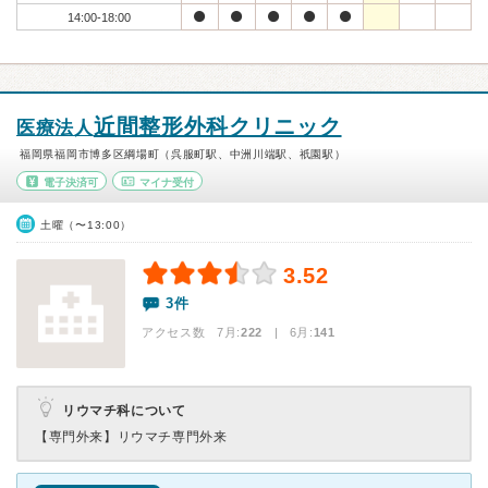
14:00-18:00
近間整形外科クリニック
医療法人
福岡県福岡市博多区綱場町（呉服町駅、中洲川端駅、祇園駅）
電子決済可
マイナ受付
土曜（〜13:00）
3.52
3件
アクセス数 7月:
222
| 6月:
141
リウマチ科について
【専門外来】
リウマチ専門外来