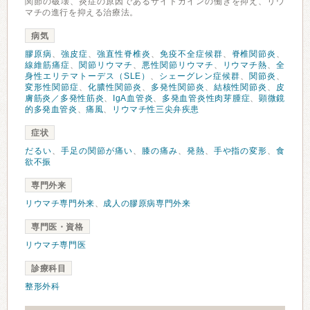
関節の破壊、炎症の原因であるサイトカインの働きを抑え、リウ
マチの進行を抑える治療法。
病気
膠原病
、
強皮症
、
強直性脊椎炎
、
免疫不全症候群
、
脊椎関節炎
、
線維筋痛症
、
関節リウマチ
、
悪性関節リウマチ
、
リウマチ熱
、
全
身性エリテマトーデス（SLE）
、
シェーグレン症候群
、
関節炎
、
変形性関節症
、
化膿性関節炎
、
多発性関節炎
、
結核性関節炎
、
皮
膚筋炎／多発性筋炎
、
IgA血管炎
、
多発血管炎性肉芽腫症
、
顕微鏡
的多発血管炎
、
痛風
、
リウマチ性三尖弁疾患
症状
だるい
、
手足の関節が痛い
、
膝の痛み
、
発熱
、
手や指の変形
、
食
欲不振
専門外来
リウマチ専門外来
、
成人の膠原病専門外来
専門医・資格
リウマチ専門医
診療科目
整形外科