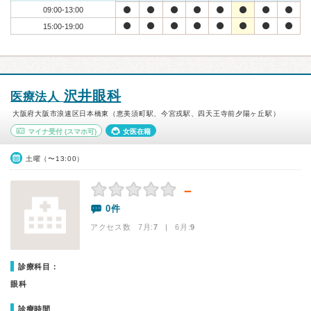
09:00-13:00
15:00-19:00
沢井眼科
医療法人
大阪府大阪市浪速区日本橋東（恵美須町駅、今宮戎駅、四天王寺前夕陽ヶ丘駅）
マイナ受付
(スマホ可)
女医在籍
土曜（〜13:00）
－
0件
アクセス数 7月:
7
| 6月:
9
診療科目：
眼科
診療時間