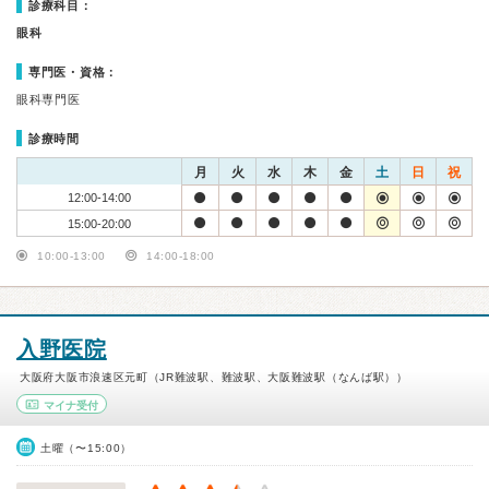
診療科目：
眼科
専門医・資格：
眼科専門医
診療時間
月
火
水
木
金
土
日
祝
12:00-14:00
15:00-20:00
10:00-13:00
14:00-18:00
入野医院
大阪府大阪市浪速区元町（JR難波駅、難波駅、大阪難波駅（なんば駅））
マイナ受付
土曜（〜15:00）