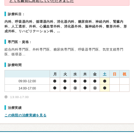
とても親切に対応していただきました
診療科目：
内科、呼吸器内科、循環器内科、消化器内科、糖尿病科、神経内科、腎臓内
科、人工透析、外科、心臓血管外科、消化器外科、脳神経外科、整形外科、形
成外科、リハビリテーション科、…
専門医・資格：
総合内科専門医、外科専門医、糖尿病専門医、呼吸器専門医、気管支鏡専門
医、循環器…
診療時間
月
火
水
木
金
土
日
祝
09:00-12:00
14:00-17:00
13:00-17:00
治療実績
この病院の治療実績を見る