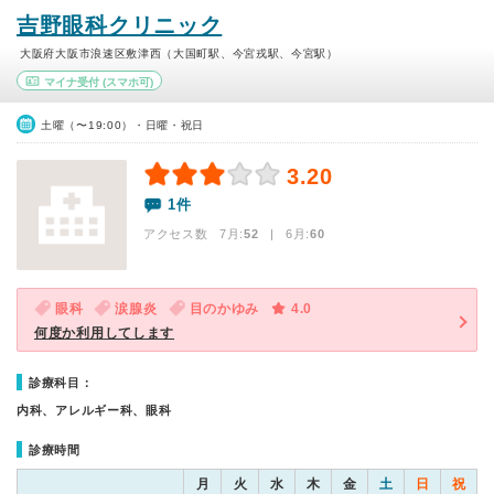
吉野眼科クリニック
大阪府大阪市浪速区敷津西（大国町駅、今宮戎駅、今宮駅）
マイナ受付
(スマホ可)
土曜（〜19:00）・日曜・祝日
3.20
1件
アクセス数 7月:
52
| 6月:
60
眼科
涙腺炎
目のかゆみ
4.0
何度か利用してします
診療科目：
内科、アレルギー科、眼科
診療時間
月
火
水
木
金
土
日
祝