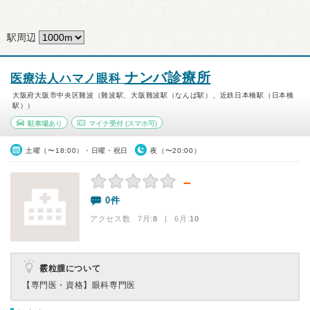
駅周辺
ナンバ診療所
医療法人ハマノ眼科
大阪府大阪市中央区難波（難波駅、大阪難波駅（なんば駅）、近鉄日本橋駅（日本橋
駅））
駐車場あり
マイナ受付
(スマホ可)
土曜（〜18:00）・日曜・祝日
夜（〜20:00）
－
0件
アクセス数 7月:
8
| 6月:
10
霰粒腫について
【専門医・資格】
眼科専門医