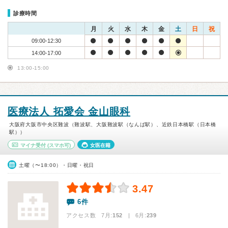
診療時間
月
火
水
木
金
土
日
祝
09:00-12:30
14:00-17:00
13:00-15:00
医療法人 拓愛会 金山眼科
大阪府大阪市中央区難波（難波駅、大阪難波駅（なんば駅）、近鉄日本橋駅（日本橋
駅））
マイナ受付
(スマホ可)
女医在籍
土曜（〜18:00）・日曜・祝日
3.47
6件
アクセス数 7月:
152
| 6月:
239