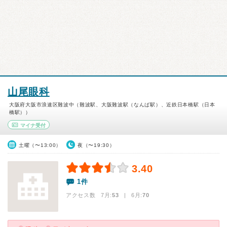
山尾眼科
大阪府大阪市浪速区難波中（難波駅、大阪難波駅（なんば駅）、近鉄日本橋駅（日本
橋駅））
マイナ受付
土曜（〜13:00）
夜（〜19:30）
3.40
1件
アクセス数 7月:
53
| 6月:
70