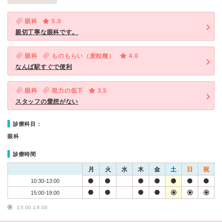
眼科
5.0
親切丁寧な眼科です。
眼科
ものもらい（麦粒種）
4.0
なんば駅すぐで便利
眼科
視力の低下
3.5
スタッフの愛想がない
診療科目：
眼科
診療時間
月
火
水
木
金
土
日
祝
10:30-13:00
15:00-19:00
15:00-18:00