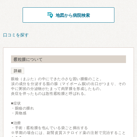
地図から病院検索
口コミを探す
霰粒腫について
詳細
眼瞼（まぶた）の中にできた小さな固い腫瘤のこと。
涙の成分を分泌する脂の腺（マイボーム腺)の出口がつまり、その
中に粥状の分泌物がたまって肉芽腫を形成したもの。
炎症を伴ったものは急性霰粒腫と呼ばれる。
■症状
・眼瞼の腫れ
・異物感
■治療
・手術：霰粒腫を包んでいる袋ごと摘出する
※早期の場合には、副腎皮質ステロイド薬の注射で完治すること