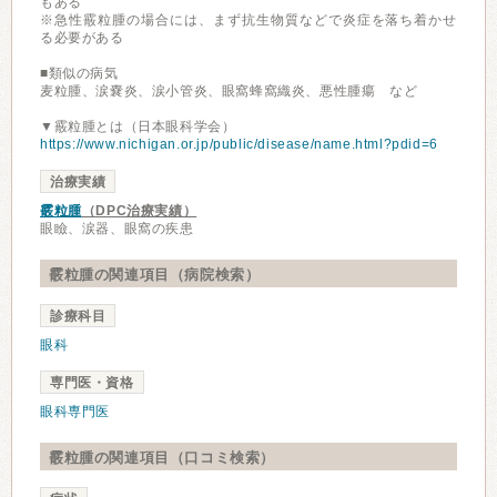
もある
※急性霰粒腫の場合には、まず抗生物質などで炎症を落ち着かせ
る必要がある
■類似の病気
麦粒腫、涙嚢炎、涙小管炎、眼窩蜂窩織炎、悪性腫瘍 など
▼霰粒腫とは（日本眼科学会）
https://www.nichigan.or.jp/public/disease/name.html?pdid=6
治療実績
霰粒腫
（DPC治療実績）
眼瞼、涙器、眼窩の疾患
霰粒腫の関連項目（病院検索）
診療科目
眼科
専門医・資格
眼科専門医
霰粒腫の関連項目（口コミ検索）