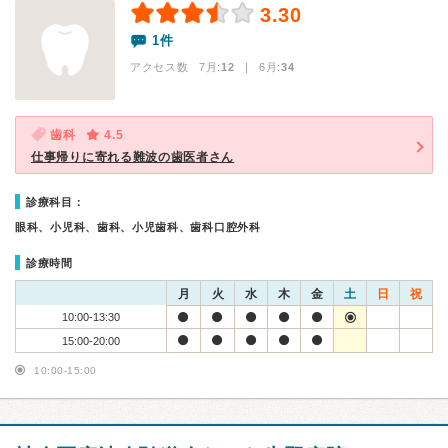
3.30
1件
アクセス数 7月:
12
| 6月:
34
歯科
4.5
仕事帰りに寄れる難波の歯医者さん
診療科目：
眼科、小児科、歯科、小児歯科、歯科口腔外科
診療時間
月
火
水
木
金
土
日
祝
10:00-13:30
15:00-20:00
10:00-15:00