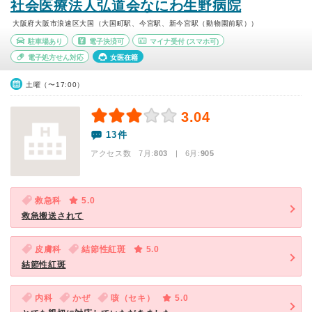
社会医療法人弘道会なにわ生野病院
大阪府大阪市浪速区大国（大国町駅、今宮駅、新今宮駅（動物園前駅））
駐車場あり
電子決済可
マイナ受付
(スマホ可)
電子処方せん対応
女医在籍
土曜（〜17:00）
3.04
13件
アクセス数 7月:
803
| 6月:
905
救急科
5.0
救急搬送されて
皮膚科
結節性紅斑
5.0
結節性紅斑
内科
かぜ
咳（セキ）
5.0