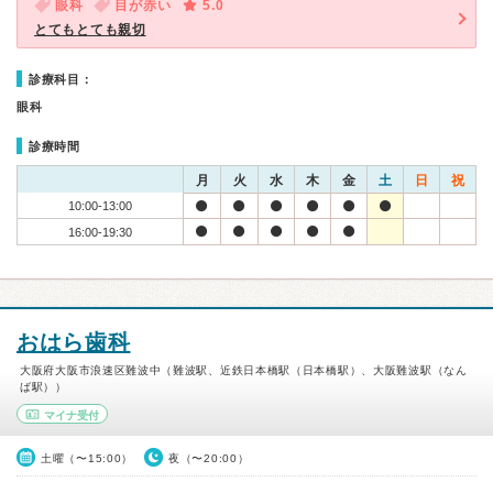
眼科
目が赤い
5.0
とてもとても親切
診療科目：
眼科
診療時間
月
火
水
木
金
土
日
祝
10:00-13:00
16:00-19:30
おはら歯科
大阪府大阪市浪速区難波中（難波駅、近鉄日本橋駅（日本橋駅）、大阪難波駅（なん
ば駅））
マイナ受付
土曜（〜15:00）
夜（〜20:00）