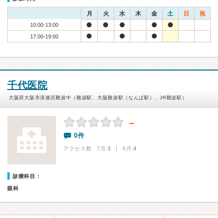
月
火
水
木
金
土
日
祝
10:00-13:00
17:00-19:00
千代医院
大阪府大阪市浪速区難波中（難波駅、大阪難波駅（なんば駅）、JR難波駅）
－
0件
アクセス数 7月:
3
| 6月:
4
診療科目：
眼科