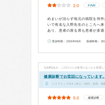
2.0
内科
めまいが治らず地元の病院を何件
いで有名な入野先生のところへ来
あり、患者の座る席も患者が多過ぎ
受診時期： 2026年06月
投稿時期： 20
1人中1人
が、この口コミが参考になったと投票し
健康診断でお世話になっています
ハイブリッド414（本人・40代・女性・掲
5.0
健康診断