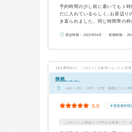
予約時間の少し前に着いても１時
だに入れているらしく､お昼辺り
き直られました。同じ時間帯の枠に
受診時期： 2022年04月
投稿時期： 20
12人中10人
が、この口コミが参考になったと投票
突然、、、
umin（本人・20代・女性・掲載口コミ14
5.0
良性発作性
この口コミは受診から5年以上経過してい