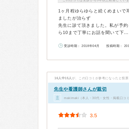
この口コミは受診から5年以上経過してい
1ヶ月程ゆらゆらと続くめまいで
ましたが治らず
先生に診て頂きました。私が予約
ら10まで丁寧にお話を聞いて下...
受診時期： 2018年04月
投稿時期： 20
16人中15人
が、この口コミが参考になったと投票
先生や看護師さんが親切
makimaki（本人・30代・女性・掲載口コ
3.5