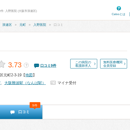
件: 入野医院 (大阪市浪速区)
Calooとは
浪速区
元町
入野医院
口コミ
この病院の
無料医療機関
3.73
？
口コミ
9
件
看護師求人
会員登録
元町2-3-19
【
地図
】
駅
、
大阪難波駅（なんば駅）
マイナ受付
9件
口コミ