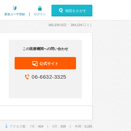
病院をさがす
新規ユーザ登録
ログイン
182,230
病院・
264,124
口コミ
この医療機関への問い合わせ
公式サイト
06-6632-3325
アクセス数 7月：
424
| 6月：
529
| 年間：
5,181