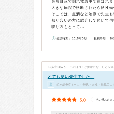
突然目眩で倒れ救急車で運ばれま
大きな病院で診断されたら良性頭
そこでは、点滴など治療で先生も
知り合いの方に紹介して頂いて伺
喋り方もとって...
受診時期： 2015年04月
投稿時期： 20
13人中10人
が、この口コミが参考になったと投票
とても良い先生でした。
幻水晶667（本人・40代・女性・掲載口コ
5.0
その他 (めま