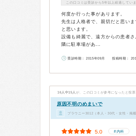
この口コミは受診から5年以上経過してい
何度か行った事があります。
先生は人格者で、親切だと思いま
と思います。
設備も綺麗で、遠方からの患者さ
隣に駐車場があ...
受診時期： 2015年09月
投稿時期： 20
16人中15人
が、この口コミが参考になったと投票
原因不明のめまいで
ブラウニー3012（本人・30代・女性・掲
5.0
内科