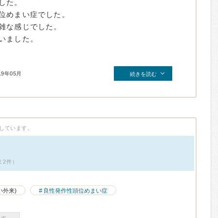
した。
位めまい症でした。
雑な感じでした。
いました。
19年05月
続きを読む
しています。
ミ2件）
い外来)
良性発作性頭位めまい症