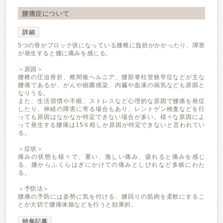
腰痛症について
詳細
5つの骨がブロック状になっている腰椎に負担がかかったり、障害
が発生すると腰に痛みを感じる。
＜原因＞
腰椎の圧迫骨折、椎間板ヘルニア、腰部脊柱管狭窄症などが主な
腰痛であるが、がんや細菌感染、内臓や血液の病気なども原因と
なりうる。
また、生活習慣や不眠、ストレスなど心理的な原因で腰痛を発症
したり、神経の障害に寄る場合もあり、レントゲン検査などを行
っても原因はなかなか特定できない場合が多い。様々な原因によ
って発生する腰痛は15％程しか原因が特定できないと言われてい
る。
＜症状＞
痛みの状態も様々で、重い、激しい痛み、疲れると痛みを感じ
る、腰からふくらはぎにかけての痛みとしびれなど多岐にわた
る。
＜予防法＞
腰痛の予防には姿勢に気を付ける、腰回りの筋肉を柔軟にするこ
とが大切で腰痛体操などを行うと効果的。
特集記事