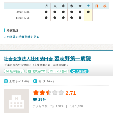
月
火
水
木
金
土
日
祝
09:00-13:00
14:00-17:30
治療実績
この病院の治療実績を見る
習志野第一病院
社会医療法人社団菊田会
千葉県習志野市津田沼（京成津田沼駅、新津田沼駅）
駐車場あり
電子決済可
マイナ受付
女医在籍
土曜（〜17:00）
朝（7:30〜）
2.71
28件
アクセス数 7月:
1,924
| 6月:
1,978