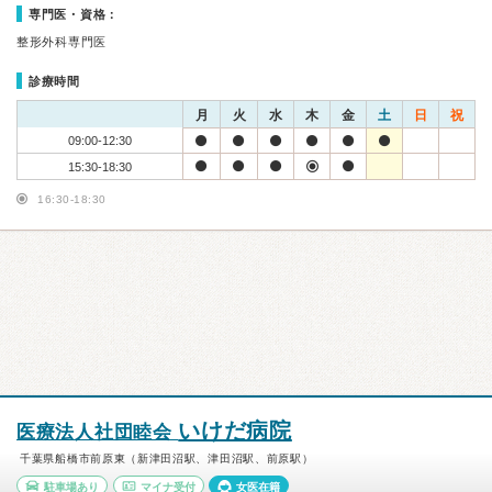
専門医・資格：
整形外科専門医
診療時間
月
火
水
木
金
土
日
祝
09:00-12:30
15:30-18:30
16:30-18:30
いけだ病院
医療法人社団睦会
千葉県船橋市前原東（新津田沼駅、津田沼駅、前原駅）
駐車場あり
マイナ受付
女医在籍