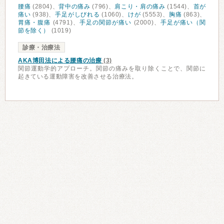
腰痛
(2804)、
背中の痛み
(796)、
肩こり・肩の痛み
(1544)、
首が
痛い
(938)、
手足がしびれる
(1060)、
けが
(5553)、
胸痛
(863)、
胃痛・腹痛
(4791)、
手足の関節が痛い
(2000)、
手足が痛い（関
節を除く）
(1019)
診療・治療法
AKA博田法による腰痛の治療
(3)
関節運動学的アプローチ。関節の痛みを取り除くことで、関節に
起きている運動障害を改善させる治療法。