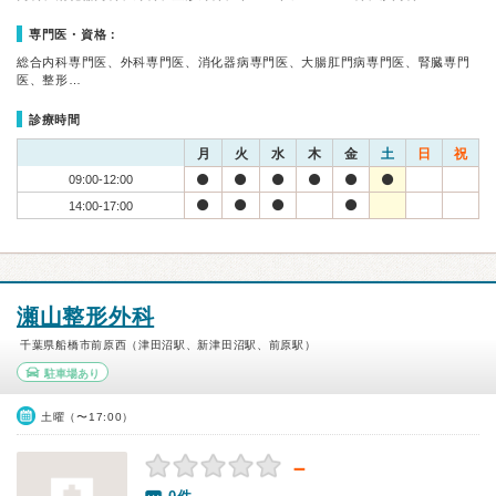
専門医・資格：
総合内科専門医、外科専門医、消化器病専門医、大腸肛門病専門医、腎臓専門
医、整形…
診療時間
月
火
水
木
金
土
日
祝
09:00-12:00
14:00-17:00
瀬山整形外科
千葉県船橋市前原西（津田沼駅、新津田沼駅、前原駅）
駐車場あり
土曜（〜17:00）
－