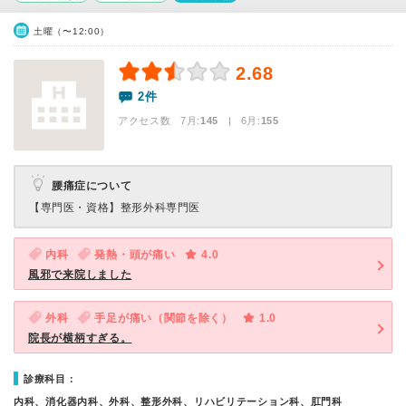
土曜（〜12:00）
2.68
2件
アクセス数 7月:
145
| 6月:
155
腰痛症について
【専門医・資格】
整形外科専門医
内科
発熱・頭が痛い
4.0
風邪で来院しました
外科
手足が痛い（関節を除く）
1.0
院長が横柄すぎる。
診療科目：
内科、消化器内科、外科、整形外科、リハビリテーション科、肛門科