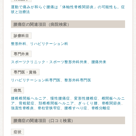
運動で痛みが和らぐ腰痛は「体軸性脊椎関節炎」の可能性も。症
状と治療法
腰痛症の関連項目（病院検索）
診療科目
整形外科
、
リハビリテーション科
専門外来
スポーツクリニック・スポーツ整形外科外来
、
腰痛外来
専門医・資格
リハビリテーション科専門医
、
整形外科専門医
病気
腰椎椎間板ヘルニア
、
慢性腰痛症
、
変形性腰椎症
、
椎間板ヘルニ
ア
、
骨粗鬆症
、
頚椎椎間板ヘルニア
、
ぎっくり腰
、
脊椎関節炎
、
強直性脊椎炎
、
脊柱管狭窄症
、
腰椎すべり症
、
脊椎分離症
腰痛症の関連項目（口コミ検索）
症状