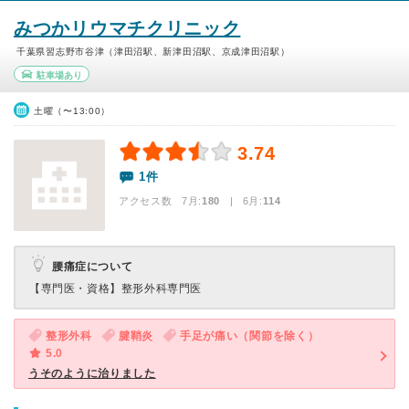
みつかリウマチクリニック
千葉県習志野市谷津（津田沼駅、新津田沼駅、京成津田沼駅）
駐車場あり
土曜（〜13:00）
3.74
1件
アクセス数 7月:
180
| 6月:
114
腰痛症について
【専門医・資格】
整形外科専門医
整形外科
腱鞘炎
手足が痛い（関節を除く）
5.0
うそのように治りました