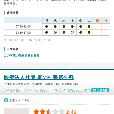
循環器専…
診療時間
月
火
水
木
金
土
日
祝
07:30-12:00
13:30-17:00
13:30-18:00
14:00-17:00
治療実績
この病院の治療実績を見る
医療法人社団 奏の杜整形外科
千葉県習志野市谷津（津田沼駅、新津田沼駅、京成津田沼駅）
駐車場あり
マイナ受付
(スマホ可)
電子処方せん対応
女医在籍
土曜（〜12:30）
2.43