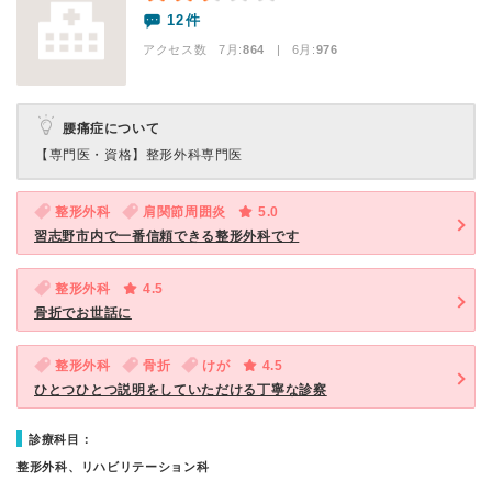
12件
アクセス数 7月:
864
| 6月:
976
腰痛症について
【専門医・資格】
整形外科専門医
整形外科
肩関節周囲炎
5.0
習志野市内で一番信頼できる整形外科です
整形外科
4.5
骨折でお世話に
整形外科
骨折
けが
4.5
ひとつひとつ説明をしていただける丁寧な診察
診療科目：
整形外科、リハビリテーション科