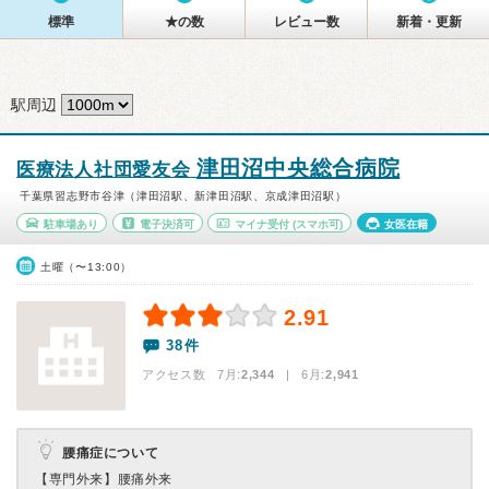
標準
★の数
レビュー数
新着・更新
駅周辺
津田沼中央総合病院
医療法人社団愛友会
千葉県習志野市谷津（津田沼駅、新津田沼駅、京成津田沼駅）
駐車場あり
電子決済可
マイナ受付
(スマホ可)
女医在籍
土曜（〜13:00）
2.91
38件
アクセス数 7月:
2,344
| 6月:
2,941
腰痛症について
【専門外来】
腰痛外来