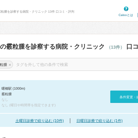
霰粒腫を診察する病院・クリニック 13件 口コミ・評判
Calooとは
辺の霰粒腫を診察する病院・クリニック
口コ
（13件）
×
粒腫
曙橋駅 (1000m)
霰粒腫
条件変更・
なし
なし (曜日や時間帯を指定できます)
土曜日診療で絞り込む (10件)
日曜日診療で絞り込む (1件)