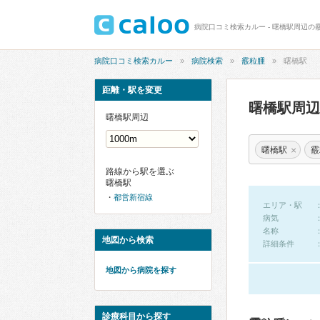
病院口コミ検索カルー - 曙橋駅周辺の
病院口コミ検索カルー
病院検索
霰粒腫
曙橋駅
距離・駅を変更
曙橋駅周
曙橋駅周辺
×
曙橋駅
霰
路線から駅を選ぶ
曙橋駅
都営新宿線
エリア・駅
病気
名称
地図から検索
詳細条件
地図から病院を探す
診療科目から探す