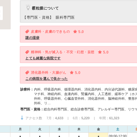
霰粒腫について
【専門医・資格】
眼科専門医
皮膚科・皮膚のできもの
5.0
謎の湿疹
精神科・気が滅入る・不安・幻想・妄想
5.0
とても綺麗な病院です
消化器外科・大腸がん
5.0
この病院を選んで良かった
診療科：
内科、呼吸器内科、循環器内科、消化器内科、内分泌代謝科、糖尿
マチ科、神経内科、血液内科、腎臓内科、人工透析、緩和ケア（ホ
外科、呼吸器外科、心臓血管外科、消化器外科、脳神経外科、整形
外科、リ…
専門医・資格：
アクセス数 7月：
4,633
| 6月：
5,220
| 年間：
61,323
月
火
水
木
金
土
09:00-12:00
●
●
●
●
●