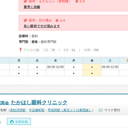
眼科・ものもらい（麦粒種）
4.0
素早く的確
眼科・目の痛み
4.0
良い眼科ですが混みます
診療科：
眼科
専門医・資格：
眼科専門医
アクセス数 7月：
78
| 6月：
51
| 年間：
705
月
火
水
木
金
土
09:30-12:00
09:30-12:00
●
●
●
●
●
●
●
●
たかはし眼科クリニック
紫苑会
若松町（
若松河田駅
、
牛込柳町駅
、
早稲田駅（東京メトロ東西線）
）
マイナ受付
女医在籍
0）