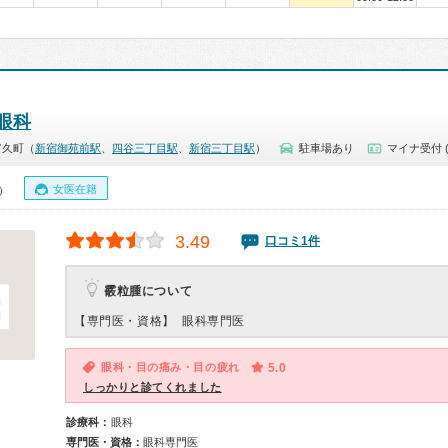
眼科
富久町（
新宿御苑前駅
、
四谷三丁目駅
、
新宿三丁目駅
）
駐車場あり
マイナ受付 
女医在籍
0）
3.49
口コミ1件
霰粒腫について
【専門医・資格】
眼科専門医
眼科・目の痛み・目の疲れ
5.0
しっかりと診てくれました
診療科：
眼科
専門医・資格：
眼科専門医