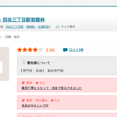
四谷三丁目駅前眼科
会
四谷（
四谷三丁目駅
、
曙橋駅
、
信濃町駅
）
マイナ受付
00）・日曜・祝日
3.86
口コミ3件
霰粒腫について
【専門医・資格】
眼科専門医
眼科
5.0
親切丁寧なスタッフ・先生で安心できました
眼科・目の痛み
5.0
先生がやさしいです