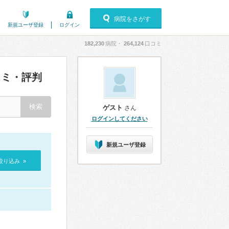
病院をさがす
新規ユーザ登録
ログイン
182,230
病院・
264,124
口コミ
ミ・評判
ゲスト
さん
ログインしてください
新規ユーザ登録
絞り込み »