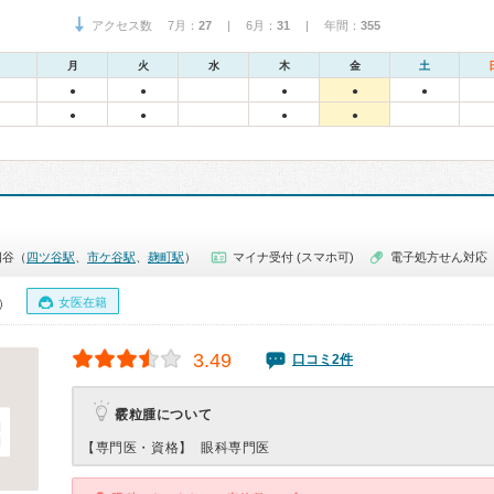
アクセス数 7月：
27
| 6月：
31
| 年間：
355
月
火
水
木
金
土
●
●
●
●
●
●
●
●
●
四谷（
四ツ谷駅
、
市ケ谷駅
、
麹町駅
）
マイナ受付 (スマホ可)
電子処方せん対応
女医在籍
0）
3.49
口コミ2件
霰粒腫について
【専門医・資格】
眼科専門医