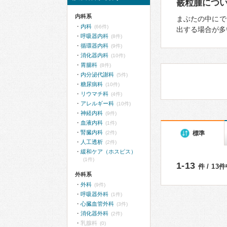
霰粒腫につ
内科系
まぶたの中にで
内科
(66件)
出する場合が多
呼吸器内科
(8件)
循環器内科
(9件)
消化器内科
(10件)
胃腸科
(8件)
内分泌代謝科
(5件)
糖尿病科
(10件)
リウマチ科
(4件)
アレルギー科
(10件)
神経内科
(9件)
血液内科
(1件)
腎臓内科
標準
(2件)
人工透析
(2件)
緩和ケア（ホスピス）
(1件)
1-13
件 / 13
外科系
外科
(9件)
呼吸器外科
(1件)
心臓血管外科
(3件)
消化器外科
(2件)
乳腺科
(0)