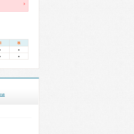
日
祝
●
●
●
●
実績