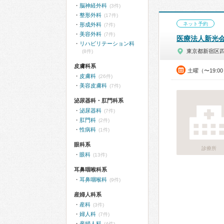
脳神経外科
(3件)
整形外科
(17件)
ネット予約
形成外科
(7件)
美容外科
(7件)
医療法人新光
リハビリテーション科
東京都新宿区
(8件)
皮膚科系
土曜（〜19:
皮膚科
(26件)
美容皮膚科
(7件)
泌尿器科・肛門科系
泌尿器科
(7件)
肛門科
(2件)
性病科
(1件)
眼科系
診療所
眼科
(13件)
耳鼻咽喉科系
耳鼻咽喉科
(9件)
産婦人科系
産科
(3件)
婦人科
(7件)
産婦人科
(4件)