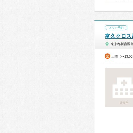
ネット予約
富久クロス
東京都新宿区
土曜（〜13:0
診療所