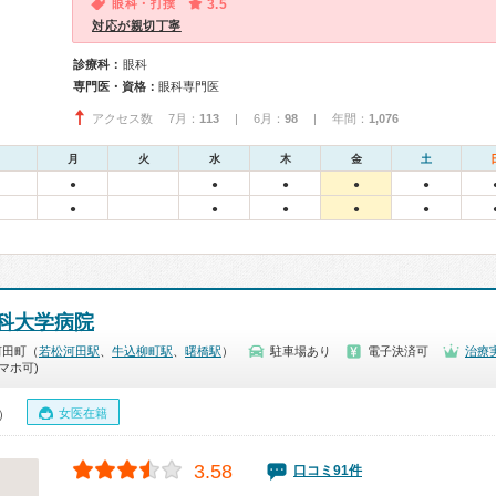
眼科・打撲
3.5
対応が親切丁寧
診療科：
眼科
専門医・資格：
眼科専門医
アクセス数 7月：
113
| 6月：
98
| 年間：
1,076
月
火
水
木
金
土
●
●
●
●
●
●
●
●
●
●
科大学病院
河田町（
若松河田駅
、
牛込柳町駅
、
曙橋駅
）
駐車場あり
電子決済可
治療
マホ可)
女医在籍
0）
3.58
口コミ91件