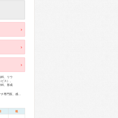
病科、リウ
スピス）、
外科、形成
総合内科専門医、総合診療専門医、アレルギー専門医、リウマチ専門医、感染症専門医、血液専門医、外科専門医、糖尿病専門医、内分泌代謝科専門医、甲状腺専門医、呼吸器専門医、呼吸器外科専門医、気管支鏡専門医、循環器専門医、心臓血管外科専門医、高血圧専門医、不整脈専門医、消化器病専門医、消化器外科専門医、肝臓専門医、大腸肛門病専門医、消化器内視鏡専門医、泌尿器科専門医、腎臓専門医、透析専門医、脳血管内治療専門医、神経内科専門医、脳神経外科専門医、頭痛専門医、てんかん専門医、整形外科専門医、リハビリテーション科専門医、脊椎脊髄外科専門医、形成外科専門医、熱傷専門医、皮膚科専門医、眼科専門医、気管食道科専門医、耳鼻咽喉科専門医、産婦人科専門医、婦人科腫瘍専門医、生殖医療専門医、乳腺専門医、産科婦人科腹腔鏡技術認定医、女性ヘルスケア専門医、周産期(新生児)専門医、小児科専門医、小児外科専門医、小児神経専門医、老年病専門医、認知症専門医、一般病院連携精神医学専門医、精神科専門医、麻酔科専門医、ペインクリニック専門医、緩和医療専門医、細胞診専門医、超音波専門医、病理専門医、口腔外科専門医、口腔インプラント専門医、レーザー専門医、核医学専門医、放射線科専門医、臨床遺伝専門医、救急科専門医、漢方専門医、がん薬物療法専門医、がん治療認定医、日本睡眠学会専門医
日
祝