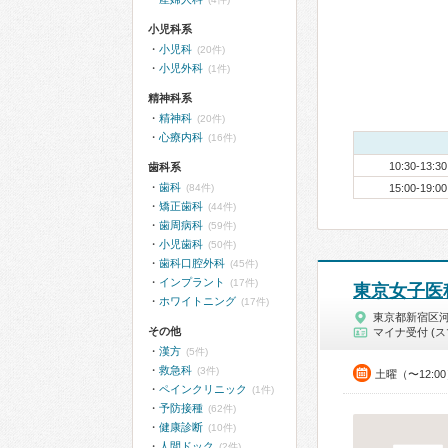
小児科系
小児科
(20件)
小児外科
(1件)
精神科系
精神科
(20件)
心療内科
(16件)
10:30-13:30
歯科系
歯科
(84件)
15:00-19:00
矯正歯科
(44件)
歯周病科
(59件)
小児歯科
(50件)
歯科口腔外科
(45件)
インプラント
(17件)
東京女子医
ホワイトニング
(17件)
東京都新宿区
その他
マイナ受付 (ス
漢方
(5件)
救急科
(3件)
土曜（〜12:0
ペインクリニック
(1件)
予防接種
(62件)
健康診断
(10件)
人間ドック
(2件)