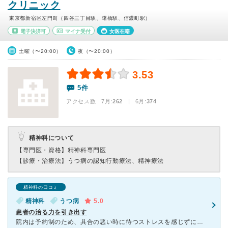
クリニック
東京都新宿区左門町（四谷三丁目駅、曙橋駅、信濃町駅）
電子決済可
マイナ受付
女医在籍
土曜（〜20:00）
夜（〜20:00）
3.53
5件
アクセス数 7月:
262
| 6月:
374
精神科について
【専門医・資格】
精神科専門医
【診療・治療法】
うつ病の認知行動療法、精神療法
精神科の口コミ
精神科
うつ病
5.0
患者の治る力を引き出す
院内は予約制のため、具合の悪い時に待つストレスを感じずに済みます。 受付の方もとても感じがよく、待合室はヒーリング音楽も流れ、居心地のよい空間です。 私は認知行動療法を一定期間うけましたが、プ