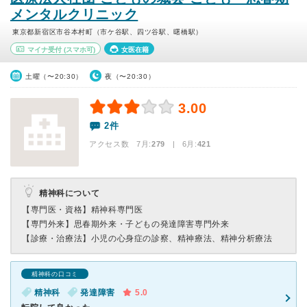
メンタルクリニック
東京都新宿区市谷本村町（市ケ谷駅、四ツ谷駅、曙橋駅）
マイナ受付
(スマホ可)
女医在籍
土曜（〜20:30）
夜（〜20:30）
3.00
2件
アクセス数 7月:
279
| 6月:
421
精神科について
【専門医・資格】
精神科専門医
【専門外来】
思春期外来・子どもの発達障害専門外来
【診療・治療法】
小児の心身症の診察、精神療法、精神分析療法
精神科の口コミ
精神科
発達障害
5.0