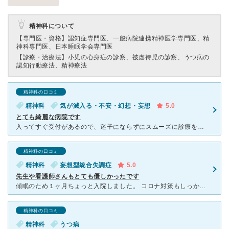
精神科について
【専門医・資格】
認知症専門医、一般病院連携精神医学専門医、精
神科専門医、日本睡眠学会専門医
【診療・治療法】
小児の心身症の診察、被虐待児の診察、うつ病の
認知行動療法、精神療法
精神科の口コミ
精神科
気が滅入る・不安・幻想・妄想
5.0
とても綺麗な病院です
入ってすぐ受付があるので、迷子にならずにスムーズに診療を受けることができました。大きい病院なので、先生の相性はあると思いますが、精神科の先生は優しく話を聞いてくれるので安心します。最新のお薬を提案しな
精神科の口コミ
精神科
妄想型統合失調症
5.0
先生や看護師さんもとても優しかったです
傾眠のため１ヶ月ちょっと入院しました。 コロナ対策もしっかりしていて、安心して入院できました。 食事も美味しく、先生や看護師さんもとても優しかったです。 病院の外はドコモのビルなどがキラキラ
精神科の口コミ
精神科
うつ病