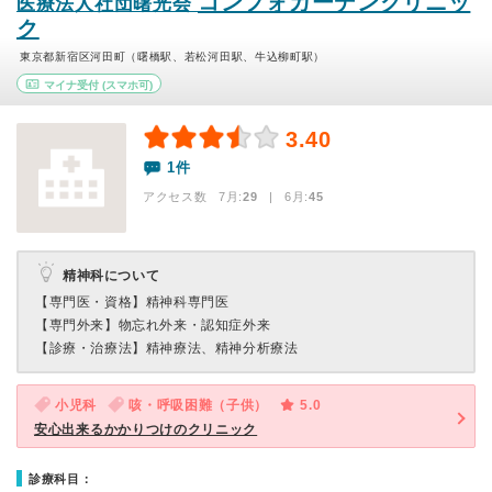
コンフォガーデンクリニッ
医療法人社団曙光会
ク
東京都新宿区河田町（曙橋駅、若松河田駅、牛込柳町駅）
マイナ受付
(スマホ可)
3.40
1件
アクセス数 7月:
29
| 6月:
45
精神科について
【専門医・資格】
精神科専門医
【専門外来】
物忘れ外来・認知症外来
【診療・治療法】
精神療法、精神分析療法
小児科
咳・呼吸困難（子供）
5.0
安心出来るかかりつけのクリニック
診療科目：