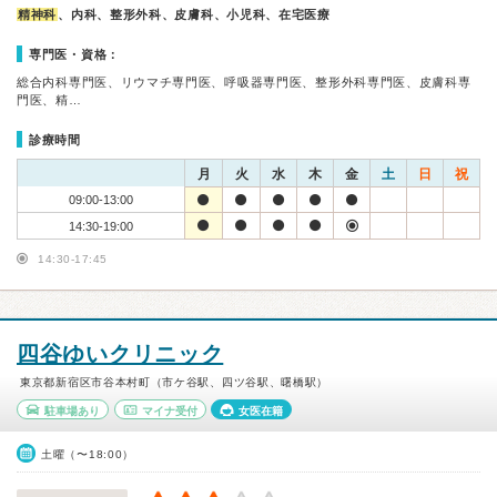
精神科
、内科、整形外科、皮膚科、小児科、在宅医療
専門医・資格：
総合内科専門医、リウマチ専門医、呼吸器専門医、整形外科専門医、皮膚科専
門医、精…
診療時間
月
火
水
木
金
土
日
祝
09:00-13:00
14:30-19:00
14:30-17:45
四谷ゆいクリニック
東京都新宿区市谷本村町（市ケ谷駅、四ツ谷駅、曙橋駅）
駐車場あり
マイナ受付
女医在籍
土曜（〜18:00）