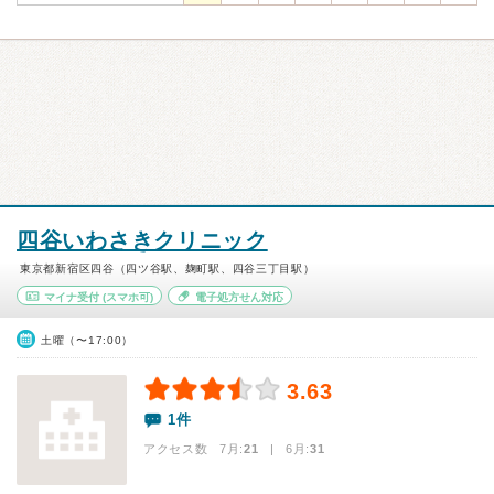
四谷いわさきクリニック
東京都新宿区四谷（四ツ谷駅、麹町駅、四谷三丁目駅）
マイナ受付
(スマホ可)
電子処方せん対応
土曜（〜17:00）
3.63
1件
アクセス数 7月:
21
| 6月:
31