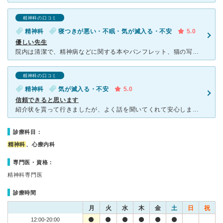
精神科の口コミ
精神科
寝つきが悪い・不眠・気が滅入る・不安
5.0
優しい先生
院内は清潔で、精神病などに関する本やパンフレット、猫の写真集などが置いてありました。ウォーターサーバーもあります。待合室はしんとしていて、順番になると、自分の担当の先生が診察室からわざわざ出てきて呼び
精神科の口コミ
精神科
気が滅入る・不安
5.0
信頼できると思います
紹介状を貰って行きましたが、よく話を聞いてくれて安心しました。お薬が合っているので、段々調子が良くなってきています。 この時の先生は穏やかで丁寧な先生でした。後でネットで調べたら、クリニックはう
診療科目：
精神科
、心療内科
専門医・資格：
精神科専門医
診療時間
月
火
水
木
金
土
日
祝
12:00-20:00