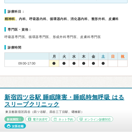
診療科目：
精神科
、内科、呼吸器内科、循環器内科、消化器内科、整形外科、皮膚科
専門医・資格：
呼吸器専門医、循環器専門医、形成外科専門医、皮膚科専門医
診療時間
月
火
水
木
金
土
日
祝
09:00-17:00
新宿四ツ谷駅 睡眠障害・睡眠時無呼吸 はる
スリープクリニック
東京都新宿区四谷（四ツ谷駅、四谷三丁目駅、曙橋駅）
新規開院！
電子決済可
ネット予約
オンライン診療対応
女医在籍