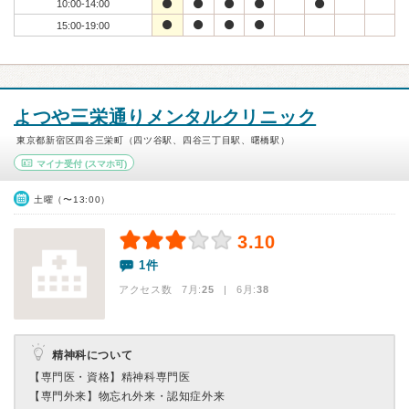
10:00-14:00
15:00-19:00
よつや三栄通りメンタルクリニック
東京都新宿区四谷三栄町（四ツ谷駅、四谷三丁目駅、曙橋駅）
マイナ受付
(スマホ可)
土曜（〜13:00）
3.10
1件
アクセス数 7月:
25
| 6月:
38
精神科について
【専門医・資格】
精神科専門医
【専門外来】
物忘れ外来・認知症外来