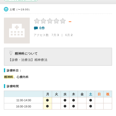
土曜（〜19:00）
－
0件
アクセス数 7月:
3
| 6月:
2
精神科について
【診療・治療法】
精神療法
診療科目：
精神科
、心療内科
診療時間
月
火
水
木
金
土
日
祝
11:00-14:00
16:00-19:00