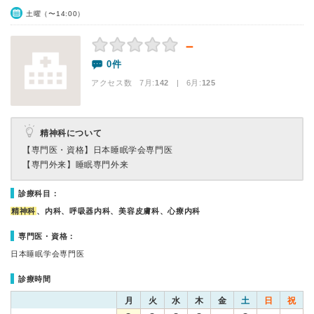
土曜（〜14:00）
－
0件
アクセス数 7月:
142
| 6月:
125
精神科について
【専門医・資格】
日本睡眠学会専門医
【専門外来】
睡眠専門外来
診療科目：
精神科
、内科、呼吸器内科、美容皮膚科、心療内科
専門医・資格：
日本睡眠学会専門医
診療時間
月
火
水
木
金
土
日
祝