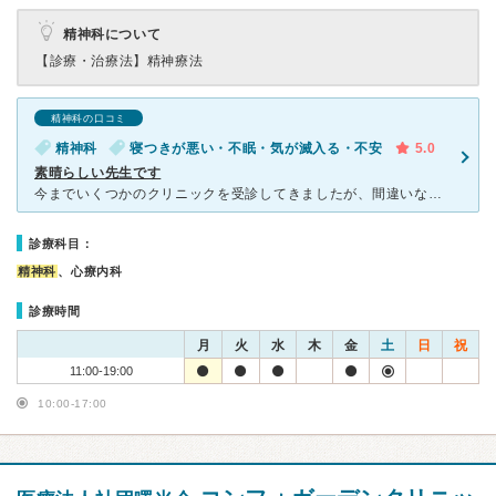
精神科について
【診療・治療法】
精神療法
精神科の口コミ
精神科
寝つきが悪い・不眠・気が滅入る・不安
5.0
素晴らしい先生です
今までいくつかのクリニックを受診してきましたが、間違いなく一番素晴らしい先生です。 以下、良い点です。 ・口調が非常に穏やか ・丁寧な敬語を使う（偉そうな医師が多い中） ・診察が適切（ここ
診療科目：
精神科
、心療内科
診療時間
月
火
水
木
金
土
日
祝
11:00-19:00
10:00-17:00