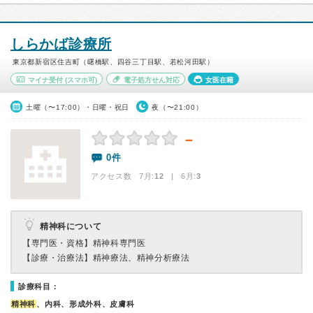
しらかば診療所
東京都新宿区住吉町（曙橋駅、四谷三丁目駅、若松河田駅）
マイナ受付
(スマホ可)
電子処方せん対応
女医在籍
土曜（〜17:00）・日曜・祝日
夜（〜21:00）
－
0件
アクセス数 7月:
12
| 6月:
3
精神科について
【専門医・資格】
精神科専門医
【診療・治療法】
精神療法、精神分析療法
診療科目：
精神科
、内科、形成外科、皮膚科