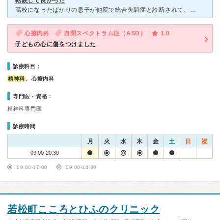
転院して良かった
高校になったばかりの息子が他院で統合失調症と診断されて、とても沢山のお薬を処方されました。半年してもまったく良くならないので、知人から紹介されてこちらに転院しました。ここでの診断は統合失調症ではなく、
心療内科
自閉スペクトラム症（ASD）
1.0
子どもの心に傷をつけました
診療科目：
精神科
、心療内科
専門医・資格：
精神科専門医
診療時間
月
火
水
木
金
土
日
祝
09:00-20:30
09:00-17:00
09:00-18:30
若松町こころとひふのクリニック