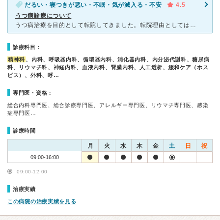
だるい・寝つきが悪い・不眠・気が滅入る・不安
4.5
うつ病診療について
うつ病治療を目的として転院してきました。転院理由としては改善が見られない、ここ最近は何となく話を聞いている感じがしたからです。東京女子医大にした理由としては先生が多い（選択肢が広い）ことが挙げられます
診療科目：
精神科
、内科、呼吸器内科、循環器内科、消化器内科、内分泌代謝科、糖尿病
科、リウマチ科、神経内科、血液内科、腎臓内科、人工透析、緩和ケア（ホス
ピス）、外科、呼…
専門医・資格：
総合内科専門医、総合診療専門医、アレルギー専門医、リウマチ専門医、感染
症専門医…
診療時間
月
火
水
木
金
土
日
祝
09:00-16:00
09:00-12:00
治療実績
この病院の治療実績を見る