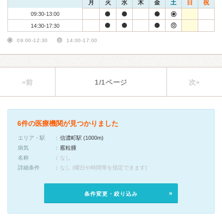
月
火
水
木
金
土
日
祝
09:30-13:00
14:30-17:30
09:00-12:30
14:00-17:00
«前
1/1ページ
次»
6件の医療機関が見つかりました
エリア・駅
信濃町駅 (1000m)
病気
霰粒腫
名称
なし
詳細条件
なし (曜日や時間帯を指定できます)
条件変更・絞り込み