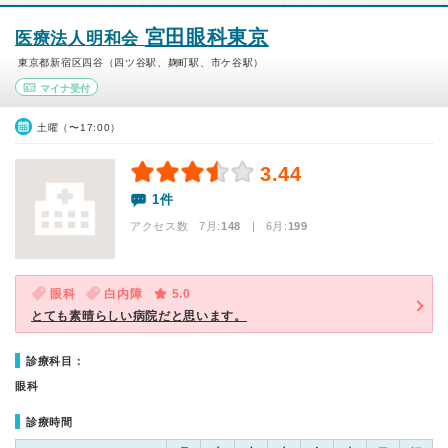
宮田眼科東京
医療法人明和会
東京都新宿区四谷（四ツ谷駅、麹町駅、市ケ谷駅）
マイナ受付
土曜（〜17:00）
3.44
1件
アクセス数 7月:
148
| 6月:
199
眼科
白内障
5.0
とても素晴らしい病院だと思います。
診療科目：
眼科
診療時間