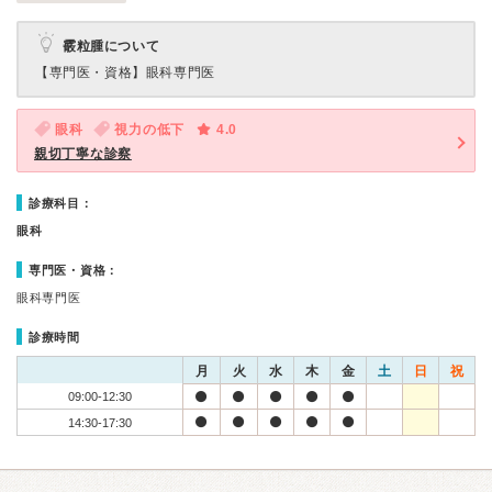
霰粒腫について
【専門医・資格】
眼科専門医
眼科
視力の低下
4.0
親切丁寧な診察
診療科目：
眼科
専門医・資格：
眼科専門医
診療時間
月
火
水
木
金
土
日
祝
09:00-12:30
14:30-17:30