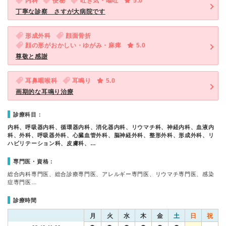
内科
便秘
吐き気・嘔吐
5.0
丁寧な診察 さすが大病院です
形成外科
顔面骨折
顔の形がおかしい・ゆがみ・麻痺
5.0
尊敬と感謝
耳鼻咽喉科
耳鳴り
5.0
画期的な耳鳴り治療
診療科目：
内科、呼吸器内科、循環器内科、消化器内科、リウマチ科、神経内科、血液内
科、外科、呼吸器外科、心臓血管外科、脳神経外科、整形外科、形成外科、リ
ハビリテーション科、皮膚科、…
専門医・資格：
総合内科専門医、総合診療専門医、アレルギー専門医、リウマチ専門医、感染
症専門医…
診療時間
月
火
水
木
金
土
日
祝