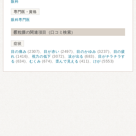
眼科
専門医・資格
眼科専門医
霰粒腫の関連項目（口コミ検索）
症状
目の痛み
(2307)、
目が赤い
(2497)、
目のかゆみ
(3237)、
目の疲
れ
(1416)、
視力の低下
(3072)、
涙が出る
(683)、
目がチラチラす
る
(634)、
むくみ
(674)、
歪んで見える
(411)、
けが
(5553)