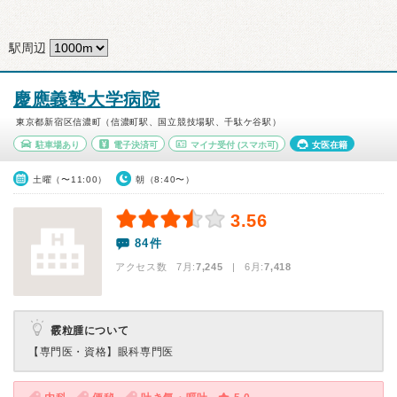
駅周辺
慶應義塾大学病院
東京都新宿区信濃町（信濃町駅、国立競技場駅、千駄ケ谷駅）
駐車場あり
電子決済可
マイナ受付
(スマホ可)
女医在籍
土曜（〜11:00）
朝（8:40〜）
3.56
84件
アクセス数 7月:
7,245
| 6月:
7,418
霰粒腫について
【専門医・資格】
眼科専門医