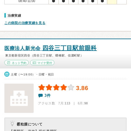
08:40-11:00
治療実績
この病院の治療実績を見る
四谷三丁目駅前眼科
医療法人新光会
東京都新宿区四谷（四谷三丁目駅、曙橋駅、信濃町駅）
ネット予約
マイナ受付
土曜（〜19:00）・日曜・祝日
3.86
3件
アクセス数 7月:
113
| 6月:
98
霰粒腫について