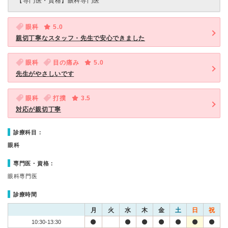
【専門医・資格】
眼科専門医
眼科
5.0
親切丁寧なスタッフ・先生で安心できました
眼科
目の痛み
5.0
先生がやさしいです
眼科
打撲
3.5
対応が親切丁寧
診療科目：
眼科
専門医・資格：
眼科専門医
診療時間
月
火
水
木
金
土
日
祝
10:30-13:30