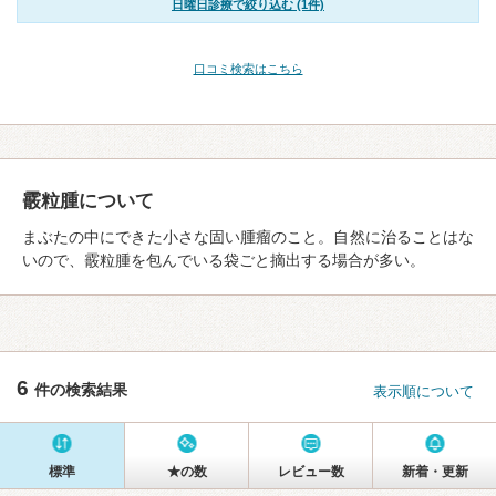
日曜日診療で絞り込む (1件)
口コミ検索はこちら
霰粒腫について
まぶたの中にできた小さな固い腫瘤のこと。自然に治ることはな
いので、霰粒腫を包んでいる袋ごと摘出する場合が多い。
6
件の検索結果
表示順について
標準
★の数
レビュー数
新着・更新