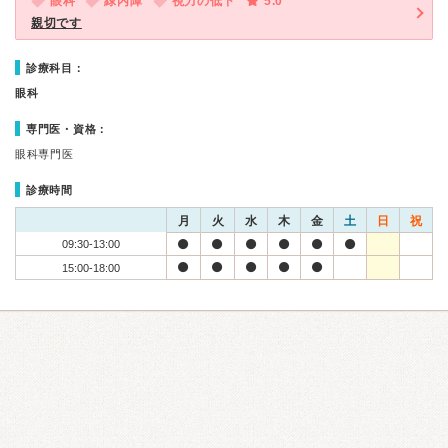
眼科
緑内障
視力の低下
5.0
親切です
診療科目：
眼科
専門医・資格：
眼科専門医
診療時間
月
火
水
木
金
土
日
祝
09:30-13:00
15:00-18:00