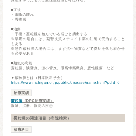
炎症を伴ったものは急性霰粒腫と呼ばれる。
■症状
・眼瞼の腫れ
・異物感
■治療
・手術：霰粒腫を包んでいる袋ごと摘出する
※早期の場合には、副腎皮質ステロイド薬の注射で完治すること
もある
※急性霰粒腫の場合には、まず抗生物質などで炎症を落ち着かせ
る必要がある
■類似の病気
麦粒腫、涙嚢炎、涙小管炎、眼窩蜂窩織炎、悪性腫瘍 など
▼霰粒腫とは（日本眼科学会）
https://www.nichigan.or.jp/public/disease/name.html?pdid=6
治療実績
霰粒腫
（DPC治療実績）
眼瞼、涙器、眼窩の疾患
霰粒腫の関連項目（病院検索）
診療科目