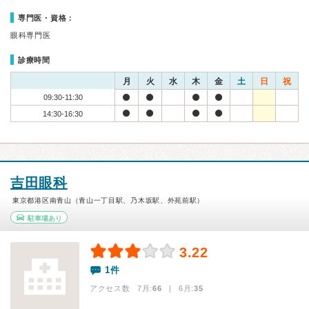
専門医・資格：
眼科専門医
診療時間
月
火
水
木
金
土
日
祝
09:30-11:30
14:30-16:30
吉田眼科
東京都港区南青山（青山一丁目駅、乃木坂駅、外苑前駅）
駐車場あり
3.22
1件
アクセス数 7月:
66
| 6月:
35