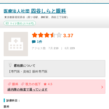
四谷しらと眼科
医療法人社団
東京都新宿区四谷（四ツ谷駅、麹町駅、四谷三丁目駅）
マイナ受付
(スマホ可)
3.37
1件
アクセス数 7月:
210
| 6月:
229
霰粒腫について
【専門医・資格】
眼科専門医
眼科
視力の低下
4.5
緑内障の検査で通っています
診療科目：
眼科