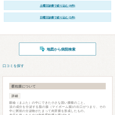
土曜日診療で絞り込む (4件)
日曜日診療で絞り込む (1件)
地図から病院検索
口コミを探す
霰粒腫について
詳細
眼瞼（まぶた）の中にできた小さな固い腫瘤のこと。
涙の成分を分泌する脂の腺（マイボーム腺)の出口がつまり、その
中に粥状の分泌物がたまって肉芽腫を形成したもの。