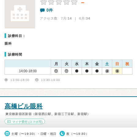
－
0件
アクセス数 7月:
14
| 6月:
34
診療科目：
眼科
診療時間
月
火
水
木
金
土
日
祝
14:00-18:00
13:00-18:00
13:30-18:00
高橋ビル眼科
東京都新宿区新宿（新宿西口駅、新宿三丁目駅、新宿駅）
マイナ受付
(スマホ可)
土曜（〜19:30）・日曜・祝日
夜（〜19:30）