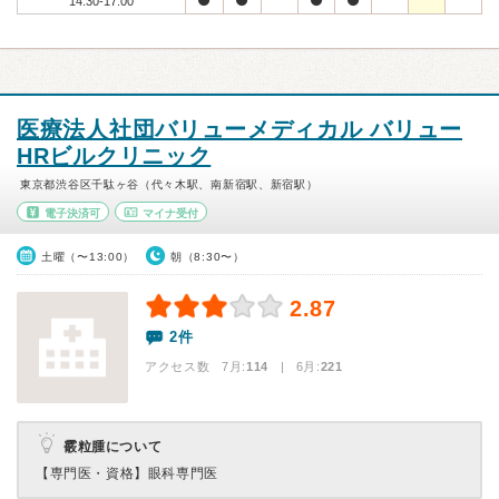
14:30-17:00
医療法人社団バリューメディカル バリュー
HRビルクリニック
東京都渋谷区千駄ヶ谷（代々木駅、南新宿駅、新宿駅）
電子決済可
マイナ受付
土曜（〜13:00）
朝（8:30〜）
2.87
2件
アクセス数 7月:
114
| 6月:
221
霰粒腫について
【専門医・資格】
眼科専門医