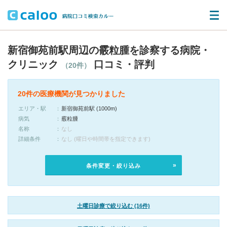
新宿御苑前駅周辺の霰粒腫を診察する病院・
クリニック
口コミ・評判
（20件）
20件の医療機関が見つかりました
エリア・駅
新宿御苑前駅 (1000m)
病気
霰粒腫
名称
なし
詳細条件
なし (曜日や時間帯を指定できます)
条件変更・絞り込み
土曜日診療で絞り込む (16件)