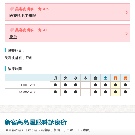
美容皮膚科
4.5
医療脱毛で来院
美容皮膚科
4.0
脱毛
診療科目：
美容皮膚科、眼科
診療時間
月
火
水
木
金
土
日
祝
11:00-12:30
14:00-19:00
新宿高島屋眼科診療所
東京都渋谷区千駄ヶ谷（新宿駅、新宿三丁目駅、代々木駅）