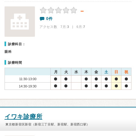
－
0件
アクセス数 7月:
3
| 6月:
7
診療科目：
眼科
診療時間
月
火
水
木
金
土
日
祝
11:30-13:00
14:30-19:30
イワキ診療所
東京都新宿区新宿（新宿三丁目駅、新宿駅、新宿西口駅）