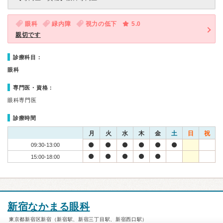
眼科
緑内障
視力の低下
5.0
親切です
診療科目：
眼科
専門医・資格：
眼科専門医
診療時間
月
火
水
木
金
土
日
祝
09:30-13:00
15:00-18:00
新宿なかまる眼科
東京都新宿区新宿（新宿駅、新宿三丁目駅、新宿西口駅）