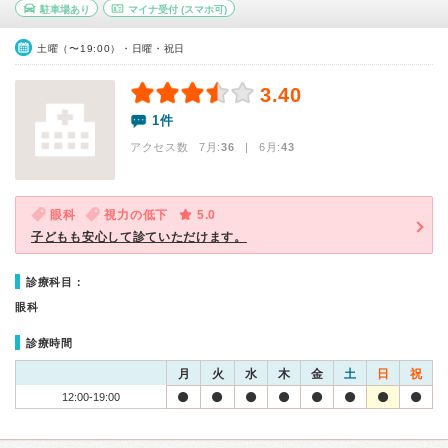
駐車場あり
マイナ受付
(スマホ可)
土曜（〜19:00）・日曜・祝日
3.40
1件
アクセス数 7月:
36
| 6月:
43
眼科
視力の低下
5.0
子どもも安心して診ていただけます。
診療科目：
眼科
診療時間
月
火
水
木
金
土
日
祝
12:00-19:00