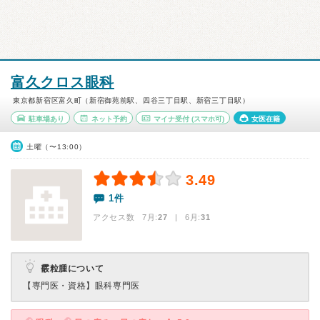
富久クロス眼科
東京都新宿区富久町（新宿御苑前駅、四谷三丁目駅、新宿三丁目駅）
駐車場あり
ネット予約
マイナ受付
(スマホ可)
女医在籍
土曜（〜13:00）
3.49
1件
アクセス数 7月:
27
| 6月:
31
霰粒腫について
【専門医・資格】
眼科専門医