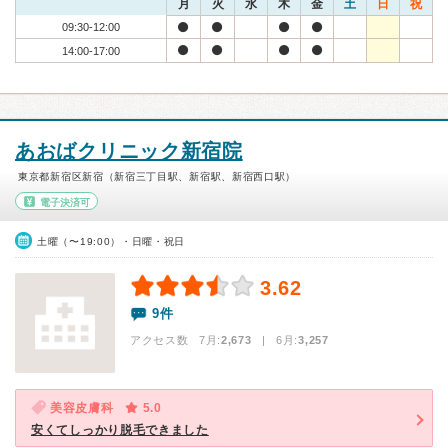
月
火
水
木
金
土
日
祝
09:30-12:00
14:00-17:00
あおばクリニック新宿院
東京都新宿区新宿（新宿三丁目駅、新宿駅、新宿西口駅）
電子決済可
土曜（〜19:00）・日曜・祝日
3.62
9件
アクセス数 7月:
2,673
| 6月:
3,257
美容皮膚科
5.0
安くてしっかり脱毛できました