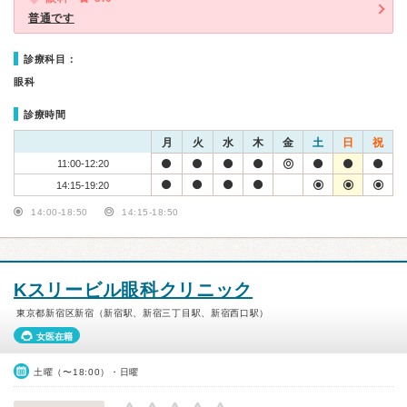
普通です
診療科目：
眼科
診療時間
月
火
水
木
金
土
日
祝
11:00-12:20
14:15-19:20
14:00-18:50
14:15-18:50
Kスリービル眼科クリニック
東京都新宿区新宿（新宿駅、新宿三丁目駅、新宿西口駅）
女医在籍
土曜（〜18:00）・日曜