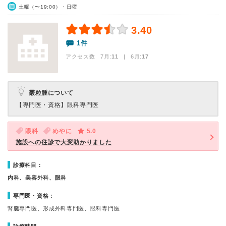
土曜（〜19:00）・日曜
3.40
1件
アクセス数 7月:
11
| 6月:
17
霰粒腫について
【専門医・資格】
眼科専門医
眼科
めやに
5.0
施設への往診で大変助かりました
診療科目：
内科、美容外科、眼科
専門医・資格：
腎臓専門医、形成外科専門医、眼科専門医