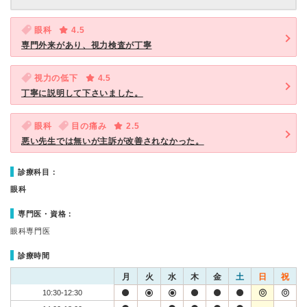
眼科
4.5
専門外来があり、視力検査が丁寧
視力の低下
4.5
丁寧に説明して下さいました。
眼科
目の痛み
2.5
悪い先生では無いが主訴が改善されなかった。
診療科目：
眼科
専門医・資格：
眼科専門医
診療時間
月
火
水
木
金
土
日
祝
10:30-12:30