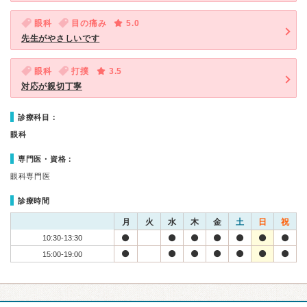
眼科
目の痛み
5.0
先生がやさしいです
眼科
打撲
3.5
対応が親切丁寧
診療科目：
眼科
専門医・資格：
眼科専門医
診療時間
月
火
水
木
金
土
日
祝
10:30-13:30
15:00-19:00