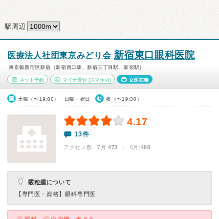
駅周辺
新宿東口眼科医院
医療法人社団東京みどり会
東京都新宿区新宿（新宿西口駅、新宿三丁目駅、新宿駅）
ネット予約
マイナ受付
(スマホ可)
女医在籍
土曜（〜19:00）・日曜・祝日
夜（〜19:30）
4.17
13件
アクセス数 7月:
473
| 6月:
488
霰粒腫について
【専門医・資格】
眼科専門医