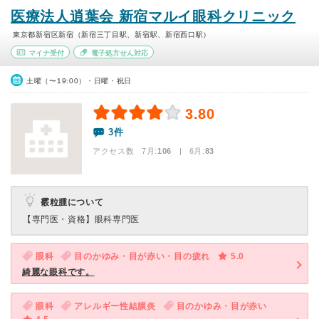
医療法人逍葉会 新宿マルイ眼科クリニック
東京都新宿区新宿（新宿三丁目駅、新宿駅、新宿西口駅）
マイナ受付
電子処方せん対応
土曜（〜19:00）・日曜・祝日
3.80
3件
アクセス数 7月:
106
| 6月:
83
霰粒腫について
【専門医・資格】
眼科専門医
眼科
目のかゆみ・目が赤い・目の疲れ
5.0
綺麗な眼科です。
眼科
アレルギー性結膜炎
目のかゆみ・目が赤い