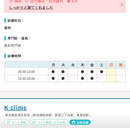
眼科
目の痛み・目の疲れ
5.0
しっかりと診てくれました
診療科目：
眼科
専門医・資格：
眼科専門医
診療時間
月
火
水
木
金
土
日
祝
09:30-13:00
14:30-18:00
K clinic
東京都新宿区新宿（新宿御苑前駅、新宿三丁目駅、東新宿駅）
ネット予約
マイナ受付
(スマホ可)
女医在籍