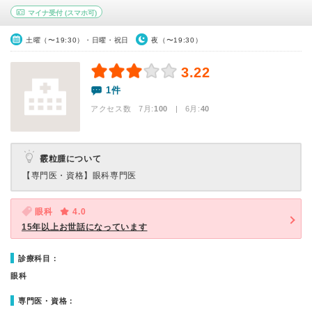
マイナ受付
(スマホ可)
土曜（〜19:30）・日曜・祝日
夜（〜19:30）
3.22
1件
アクセス数 7月:
100
| 6月:
40
霰粒腫について
【専門医・資格】
眼科専門医
眼科
4.0
15年以上お世話になっています
診療科目：
眼科
専門医・資格：