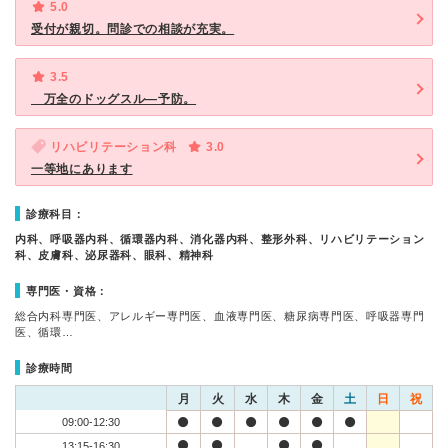
5.0
受付が親切。問診での相談が充実。
3.5
万全のドッグスル―予防。
リハビリテーション科
3.0
一等地にあります
診療科目：
内科、呼吸器内科、循環器内科、消化器内科、整形外科、リハビリテーション
科、皮膚科、泌尿器科、眼科、精神科
専門医・資格：
総合内科専門医、アレルギー専門医、血液専門医、糖尿病専門医、呼吸器専門
医、循環…
診療時間
月
火
水
木
金
土
日
祝
09:00-12:30
13:15-16:30