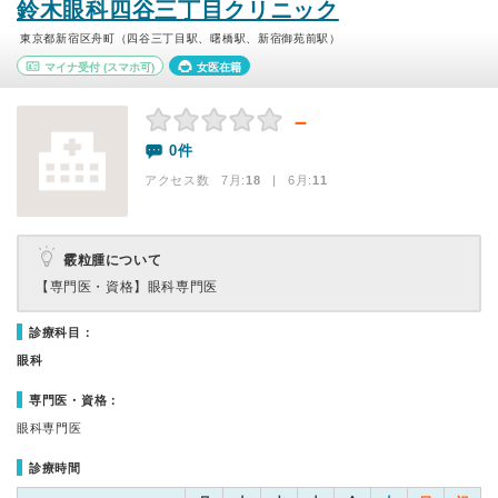
鈴木眼科四谷三丁目クリニック
東京都新宿区舟町（四谷三丁目駅、曙橋駅、新宿御苑前駅）
マイナ受付
(スマホ可)
女医在籍
－
0件
アクセス数 7月:
18
| 6月:
11
霰粒腫について
【専門医・資格】
眼科専門医
診療科目：
眼科
専門医・資格：
眼科専門医
診療時間