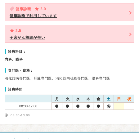
健康診断
3.0
健康診断で利用しています
2.5
子宮がん検診が辛い
診療科目：
内科、眼科
専門医・資格：
消化器病専門医、肝臓専門医、消化器内視鏡専門医、眼科専門医
診療時間
月
火
水
木
金
土
日
祝
08:30-17:00
08:30-13:00