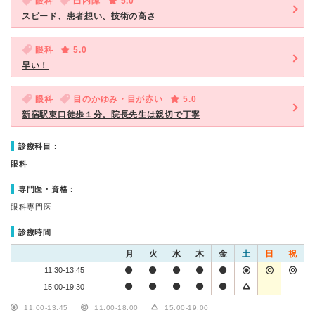
眼科
白内障
5.0
スピード、患者想い、技術の高さ
眼科
5.0
早い！
眼科
目のかゆみ・目が赤い
5.0
新宿駅東口徒歩１分。院長先生は親切で丁寧
診療科目：
眼科
専門医・資格：
眼科専門医
診療時間
月
火
水
木
金
土
日
祝
11:30-13:45
15:00-19:30
11:00-13:45
11:00-18:00
15:00-19:00