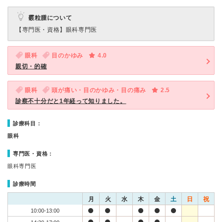
霰粒腫について
【専門医・資格】
眼科専門医
眼科
目のかゆみ
4.0
親切・的確
眼科
頭が痛い・目のかゆみ・目の痛み
2.5
診察不十分だと1年経って知りました。
診療科目：
眼科
専門医・資格：
眼科専門医
診療時間
月
火
水
木
金
土
日
祝
10:00-13:00