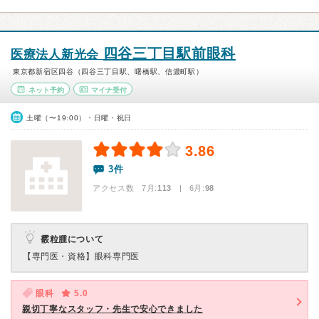
四谷三丁目駅前眼科
医療法人新光会
東京都新宿区四谷（四谷三丁目駅、曙橋駅、信濃町駅）
ネット予約
マイナ受付
土曜（〜19:00）・日曜・祝日
3.86
3件
アクセス数 7月:
113
| 6月:
98
霰粒腫について
【専門医・資格】
眼科専門医
眼科
5.0
親切丁寧なスタッフ・先生で安心できました