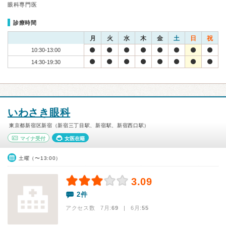
眼科専門医
診療時間
月
火
水
木
金
土
日
祝
10:30-13:00
14:30-19:30
いわさき眼科
東京都新宿区新宿（新宿三丁目駅、新宿駅、新宿西口駅）
マイナ受付
女医在籍
土曜（〜13:00）
3.09
2件
アクセス数 7月:
69
| 6月:
55