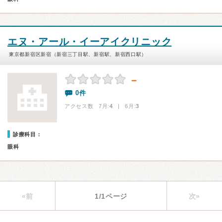
エヌ・アール・イーアイクリニック
東京都新宿区新宿（新宿三丁目駅、新宿駅、新宿西口駅）
－
0件
アクセス数 7月:
4
| 6月:
3
診療科目：
眼科
«前
1/1ページ
次»