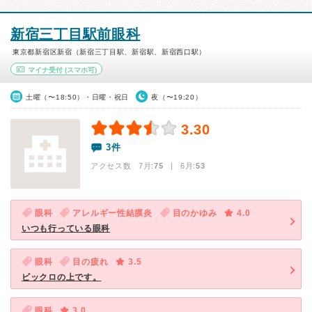
新宿三丁目駅前眼科
東京都新宿区新宿（新宿三丁目駅、新宿駅、新宿西口駅）
マイナ受付
(スマホ可)
土曜（〜18:50）・日曜・祝日
夜（〜19:20）
3.30
3件
アクセス数 7月:
75
| 6月:
53
眼科
アレルギー性結膜炎
目のかゆみ
4.0
いつも行っている眼科
眼科
目の疲れ
3.5
ビックロの上です。
眼科
3.0