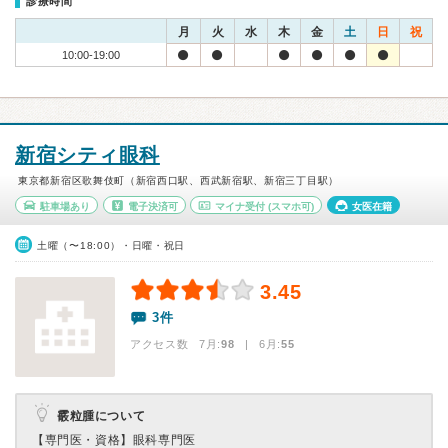
診療時間
月
火
水
木
金
土
日
祝
10:00-19:00
新宿シティ眼科
東京都新宿区歌舞伎町（新宿西口駅、西武新宿駅、新宿三丁目駅）
駐車場あり
電子決済可
マイナ受付
(スマホ可)
女医在籍
土曜（〜18:00）・日曜・祝日
3.45
3件
アクセス数 7月:
98
| 6月:
55
霰粒腫について
【専門医・資格】
眼科専門医