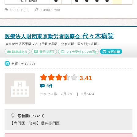
14:00-18:00
09:00-12:30
13:00-17:00
代々木病院
医療法人財団東京勤労者医療会
東京都渋谷区千駄ヶ谷（千駄ケ谷駅、北参道駅、国立競技場駅）
駐車場あり
電子決済可
マイナ受付
(スマホ可)
女医在籍
土曜（〜12:30）
3.41
5件
アクセス数 7月:
289
| 6月:
373
霰粒腫について
【専門医・資格】
眼科専門医