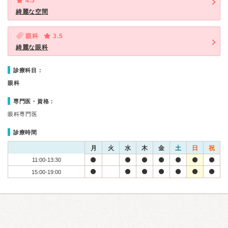
4.5
綺麗な空間
眼科
3.5
綺麗な眼科
診療科目：
眼科
専門医・資格：
眼科専門医
診療時間
月
火
水
木
金
土
日
祝
11:00-13:30
15:00-19:00