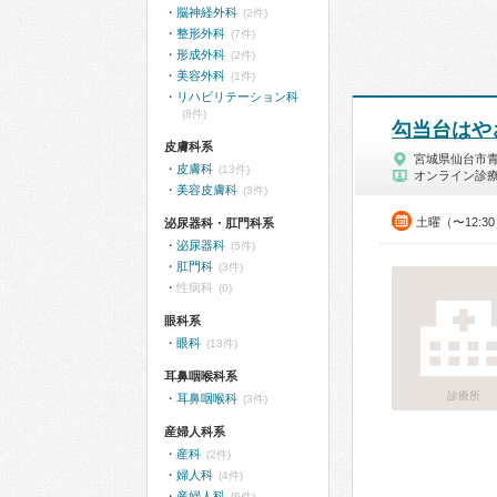
脳神経外科
(2件)
整形外科
(7件)
形成外科
(2件)
美容外科
(1件)
リハビリテーション科
(8件)
勾当台はや
皮膚科系
宮城県仙台市
皮膚科
(13件)
オンライン診
美容皮膚科
(3件)
土曜（〜12:3
泌尿器科・肛門科系
泌尿器科
(5件)
肛門科
(3件)
性病科
(0)
眼科系
眼科
(13件)
耳鼻咽喉科系
診療所
耳鼻咽喉科
(3件)
産婦人科系
産科
(2件)
婦人科
(4件)
産婦人科
(6件)