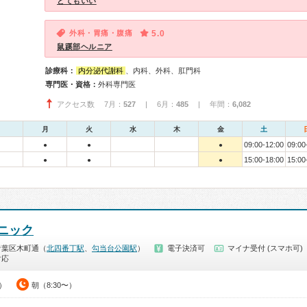
とてもいい
外科・胃痛・腹痛
5.0
鼠蹊部ヘルニア
診療科：
内分泌代謝科
、内科、外科、肛門科
専門医・資格：
外科専門医
アクセス数 7月：
527
| 6月：
485
| 年間：
6,082
月
火
水
木
金
土
09:00-12:00
09:00
●
●
●
15:00-18:00
15:00
●
●
●
ニック
青葉区木町通（
北四番丁駅
、
勾当台公園駅
）
電子決済可
マイナ受付 (スマホ可)
対応
0）
朝（8:30〜）