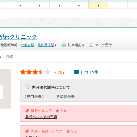
●
●
●
●
●
がわクリニック
青葉区昭和町（
北仙台駅
、
北四番丁駅
）
駐車場あり
マイナ受付
0）・日曜
3.45
口コミ5件
内分泌代謝科について
【専門外来】
甲状腺外来
鼠径ヘルニア
5.0
鼠径ヘルニアの手術
外科・鼠径ヘルニア
5.0