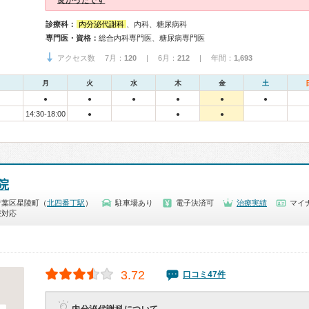
良かったです
診療科：
内分泌代謝科
、内科、糖尿病科
専門医・資格：
総合内科専門医、糖尿病専門医
アクセス数 7月：
120
| 6月：
212
| 年間：
1,693
月
火
水
木
金
土
●
●
●
●
●
●
14:30-18:00
●
●
●
院
青葉区星陵町（
北四番丁駅
）
駐車場あり
電子決済可
治療実績
マイ
療対応
3.72
口コミ47件