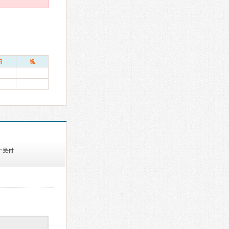
日
祝
ナ受付