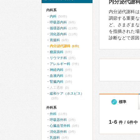
内分泌代謝
内科系
内分泌代謝科は
内科
(50件)
調節する重要な
呼吸器内科
(9件)
ど、さまざまな
循環器内科
(13件)
を指摘された場
消化器内科
(11件)
診断などで原因
胃腸科
(9件)
内分泌代謝科
(6件)
糖尿病科
(8件)
リウマチ科
(2件)
アレルギー科
(7件)
神経内科
(9件)
血液内科
(1件)
腎臓内科
(3件)
人工透析
(0)
緩和ケア（ホスピス）
(3件)
標準
外科系
外科
(11件)
呼吸器外科
(2件)
1-6
件 / 6件中
心臓血管外科
(3件)
消化器外科
(2件)
乳腺科
(3件)