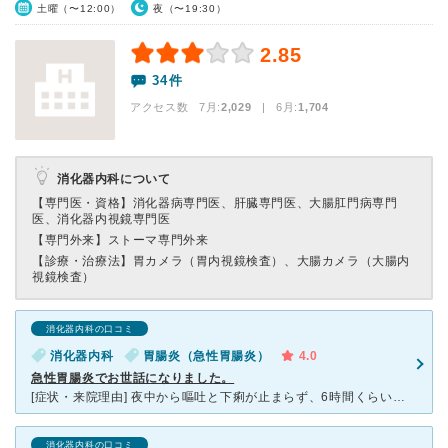
土曜（〜12:00）
夜（〜19:30）
2.85
34件
アクセス数 7月:
2,029
| 6月:
1,704
消化器内科について
【専門医・資格】
消化器病専門医、肝臓専門医、大腸肛門病専門
医、消化器内視鏡専門医
【専門外来】
ストーマ専門外来
【診療・治療法】
胃カメラ（胃内視鏡検査）、大腸カメラ（大腸内
視鏡検査）
消化器内科の口コミ
消化器内科
胃腸炎（急性胃腸炎）
4.0
急性胃腸炎でお世話になりました。
[症状・来院理由] 夜中から嘔吐と下痢が止まらず、6時間くらい苦しんだ末に早朝（5時くらい）に電話で伺ったところ 是非来て下さいと快く診療していただけました。 [医師の診断・治療法] 病院につ
消化器内科の口コミ