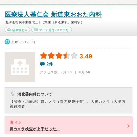
医療法人基仁会 新道東おおた内科
北海道札幌市東区北三十七条東（新道東駅、栄町駅）
駐車場あり
マイナ受付
(スマホ可)
土曜（〜12:00）
3.49
2件
アクセス数 7月:
90
| 6月:
56
消化器内科について
【診療・治療法】
胃カメラ（胃内視鏡検査）、大腸カメラ（大腸内
視鏡検査）
4.5
胃カメラ検査が上手だった。