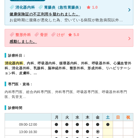
消化器内科
胃腸炎（急性胃腸炎）
1.0
健康保険証の不正利用を疑われました。
お盆時期に腹痛が悪化した為、空いている病院が救急病院以外では近郊になく、東徳洲会病院を受けました。 お盆期間は大変混む為、午前６時頃から受付しているとの事で、午前６時半には病院に着き、保険証を渡
整形外科
骨折
けが
5.0
感動しました。
診療科目：
消化器内科
、内科、呼吸器内科、循環器内科、外科、呼吸器外科、心臓血管外
科、消化器外科、乳腺科、脳神経外科、整形外科、形成外科、リハビリテーシ
ョン科、皮膚科、…
専門医・資格：
内科専門医、総合内科専門医、外科専門医、呼吸器専門医、呼吸器外科専門
医、気管支…
診療時間
月
火
水
木
金
土
日
祝
09:00-12:00
13:00-16:30