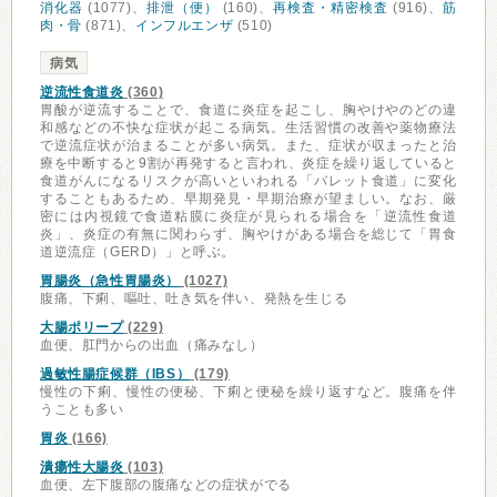
消化器
(1077)、
排泄（便）
(160)、
再検査・精密検査
(916)、
筋
肉・骨
(871)、
インフルエンザ
(510)
病気
逆流性食道炎
(360)
胃酸が逆流することで、食道に炎症を起こし、胸やけやのどの違
和感などの不快な症状が起こる病気。生活習慣の改善や薬物療法
で逆流症状が治まることが多い病気。また、症状が収まったと治
療を中断すると9割が再発すると言われ、炎症を繰り返していると
食道がんになるリスクが高いといわれる「バレット食道」に変化
することもあるため、早期発見・早期治療が望ましい。なお、厳
密には内視鏡で食道粘膜に炎症が見られる場合を「逆流性食道
炎」、炎症の有無に関わらず、胸やけがある場合を総じて「胃食
道逆流症（GERD）」と呼ぶ。
胃腸炎（急性胃腸炎）
(1027)
腹痛、下痢、嘔吐、吐き気を伴い、発熱を生じる
大腸ポリープ
(229)
血便、肛門からの出血（痛みなし）
過敏性腸症候群（IBS）
(179)
慢性の下痢、慢性の便秘、下痢と便秘を繰り返すなど。腹痛を伴
うことも多い
胃炎
(166)
潰瘍性大腸炎
(103)
血便、左下腹部の腹痛などの症状がでる