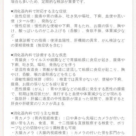
場合も多いため、定期的な検診が重要です。
■消化器内科で対応する主な症状
・急性症状：腹痛や胃の痛み、吐き気や嘔吐、下痢、血便や黒い
便（タール便）、発熱など
・慢性症状：慢性的な便秘や下痢、胃もたれ、お腹の張り、胸や
け、酸っぱいものがこみ上げる（呑酸）、食欲不振、体重減少な
ど
・健康診断での指摘：便潜血陽性、肝機能の異常、がん検診など
の要精密検査（無症状を含む）
■消化器内科で診療する主な疾患
・胃腸炎：ウイルスや細菌などで胃腸粘膜に炎症が起き、腹痛や
下痢、吐き気、嘔吐、発熱などを伴う
・逆流性食道炎：胃酸が食道に逆流して粘膜に炎症が起こり、胸
やけ、呑酸、喉の違和感などを生じる
・過敏性腸症候群（IBS）：検査では異常がないが、便秘や下痢、
腹痛、お腹の張りなどを繰り返す
・悪性腫瘍（がん）：胃や大腸などの粘膜に発生する悪性の腫瘍
で、初期は無症状だが、進行すると血便や体重減少などが現れる
・脂肪肝：肝臓に過度の中性脂肪が溜まった状態で、放置すると
肝炎や肝硬変のリスクが高まる
■消化器内科で行う主な検査
・胃カメラ（胃内視鏡検査）：口や鼻から先端にカメラが付いた
細い管を入れ、食道、胃、十二指腸を直接観察する検査で、ポリ
ープなどの切除やピロリ菌検査も可能
・大腸カメラ（大腸内視鏡検査）：カメラの付いた管を肛門から