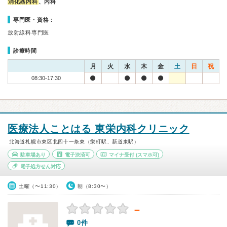
消化器内科
、内科
専門医・資格：
放射線科専門医
診療時間
月
火
水
木
金
土
日
祝
08:30-17:30
医療法人ことはる 東栄内科クリニック
北海道札幌市東区北四十一条東（栄町駅、新道東駅）
駐車場あり
電子決済可
マイナ受付
(スマホ可)
電子処方せん対応
土曜（〜11:30）
朝（8:30〜）
－
0件