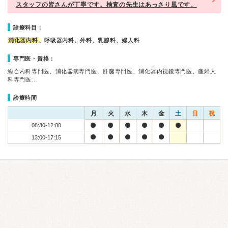
スタッフの皆さんが丁寧です。検査の先生はあっさり風です。
診療科目：
消化器内科
、呼吸器内科、外科、乳腺科、婦人科
専門医・資格：
総合内科専門医、消化器病専門医、肝臓専門医、消化器内視鏡専門医、産婦人
科専門医…
診療時間
月
火
水
木
金
土
日
祝
08:30-12:00
13:00-17:15