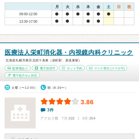
月
火
水
木
金
土
日
祝
09:00-12:00
13:30-17:00
医療法人栄町消化器・内視鏡内科クリニック
北海道札幌市東区北四十条東（栄町駅、新道東駅）
駐車場あり
電子決済可
ネット予約
マイナ受付
(スマホ可)
電子処方せん対応
土曜（〜12:00）
朝（8:30〜）
3.86
3件
アクセス数 7月:
222
| 6月:
254