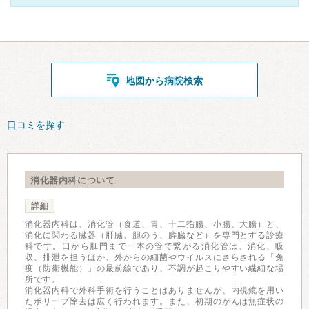
地図から病院検索
口コミを探す
消化器内科について
詳細
消化器内科は、消化管（食道、胃、十二指腸、小腸、大腸）と、
消化に関わる臓器（肝臓、胆のう、膵臓など）を専門とする診療
科です。口から肛門まで一本の管で繋がる消化管は、消化、吸
収、排泄を担うほか、外からの細菌やウイルスにさらされる「免
疫（防衛機能）」の最前線であり、不調が起こりやすい繊細な場
所です。
消化器内科で外科手術を行うことはありませんが、内視鏡を用い
たポリープ除去は広く行われます。また、初期のがんは無症状の