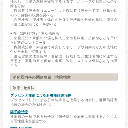
挿入し、大腸の粘膜を観察する検査で、ポリープや初期がんの切
除も可能
・腹部超音波検査（エコー）：お腹に超音波を当てて、肝臓や胆
のう、膵臓の状態を調べる
・血液検査、便検査：体内の炎症や肝機能の数値の確認、便潜血
（便に血が混じる）を調べる
■消化器内科で行う主な治療法
・薬物療法：胃酸の分泌を抑える薬や整腸剤、抗菌薬などを用い
た症状のコントロール
・内視鏡治療：内視鏡で発見したポリープや初期のがんを先端に
付いた器具で切除する
・生活習慣の改善指導：便秘症、脂肪肝など生活習慣に関連する
疾患は、薬剤治療と併せて食事、運動、ストレス管理などを指導
する
消化器内科の関連項目（病院検索）
診療・治療法
プラセンタ注射による肝機能障害治療
プラセンタ注射による肝機能障害を改善する治療法。肝機能障害
治療の場合のみ保険適用。
陽子線治療
放射線の一種である粒子線（陽子線）を病巣に照射することによ
り悪性腫瘍を治療する。