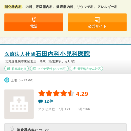
消化器内科
、内科、呼吸器内科、循環器内科、リウマチ科、アレルギー科
電話
公式サイト
石田内科小児科医院
医療法人社団
北海道札幌市東区北三十条東（新道東駅、元町駅）
駐車場あり
マイナ受付
(スマホ可)
電子処方せん対応
土曜（〜12:00）
4.29
12件
アクセス数 7月:
171
| 6月:
166
消化器内科について