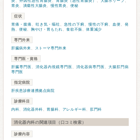
炎
、
外因性急性胃腸炎
、
胃腸炎（急性胃腸炎）
、
大腸ポリープ
、
胃炎
、
潰瘍性大腸炎
、
慢性胃炎
、
便秘
症状
胃痛・腹痛
、
吐き気・嘔吐
、
急性の下痢
、
慢性の下痢
、
血便
、
発
熱
、
便秘
、
胸やけ・胃もたれ
、
食欲不振
、
体重減少
専門外来
肝臓病外来
、
ストーマ専門外来
専門医・資格
肝臓専門医
、
消化器内視鏡専門医
、
消化器病専門医
、
大腸肛門病
専門医
指定病院
肝疾患診療連携拠点病院
診療科目
内科
、
消化器外科
、
胃腸科
、
アレルギー科
、
肛門科
消化器内科の関連項目（口コミ検索）
診療内容