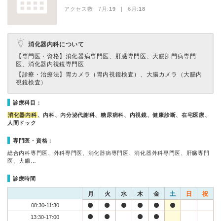
アクセス数 7月:
19
| 6月:
18
消化器内科について
【専門医・資格】
消化器病専門医、肝臓専門医、大腸肛門病専門
医、消化器内視鏡専門医
【診療・治療法】
胃カメラ（胃内視鏡検査）、大腸カメラ（大腸内
視鏡検査）
診療科目：
消化器内科
、内科、内分泌代謝科、糖尿病科、内視鏡、健康診断、在宅医療、
人間ドック
専門医・資格：
総合内科専門医、外科専門医、消化器病専門医、消化器外科専門医、肝臓専門
医、大腸…
診療時間
月
火
水
木
金
土
日
祝
08:30-11:30
13:30-17:00