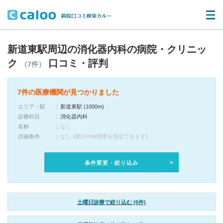
新道東駅周辺の消化器内科の病院・クリニッ
ク
口コミ・評判
（7件）
7件の医療機関が見つかりました
エリア・駅
新道東駅 (1000m)
診療科目
消化器内科
名称
なし
詳細条件
なし (曜日や時間帯を指定できます)
条件変更・絞り込み
土曜日診療で絞り込む (6件)