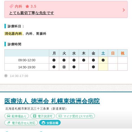
内科
3.5
とても親切丁寧な先生です
診療科目：
消化器内科
、内科、胃腸科
診療時間
月
火
水
木
金
土
日
祝
09:00-12:00
14:30-19:00
14:30-17:00
医療法人 徳洲会 札幌東徳洲会病院
北海道札幌市東区北三十三条東（新道東駅）
駐車場あり
電子決済可
マイナ受付
(スマホ可)
電子処方せん対応
女医在籍