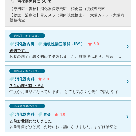
消化器内科について
【専門医・資格】
消化器病専門医、消化器内視鏡専門医
【診療・治療法】
胃カメラ（胃内視鏡検査）、大腸カメラ（大腸内
視鏡検査）
消化器内科の口コミ
消化器内科
過敏性腸症候群（IBS）
5.0
親切です。
お腹の調子が悪く初めて受診しました。駐車場はあり、数台、病院の前に停められます。受付の方も優しいし看護師さんも優しいです。先生は明るく朗らかな方です。大腸カメラの予約をして受けました。大腸カメラの予約
消化器内科の口コミ
消化器内科
4.0
先生の腕が良いです
何度かお世話になっています。 とても気さくな先生で話しやすく相談などもきちんと聞いてくれます。 こちらの病院で胃カメラもしましたが、胃カメラ自体初めてで緊張していましたが、看護師さんが丁寧に説明し
消化器内科の口コミ
消化器内科
胃炎
4.0
以前お世話になりました
以前胃痛がひど買った時にお世話になりました。まずは診察と内服薬で様子を見て、そのあとに胃カメラもしてみました。初めてで緊張しましたが、麻酔も使ってもらえますので心配ありません。診察も丁寧で優しく、安心