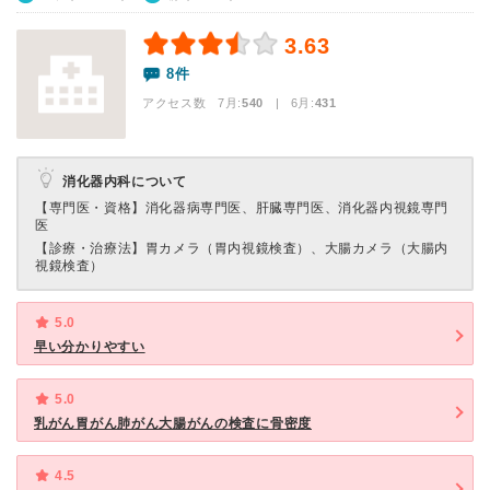
3.63
8件
アクセス数 7月:
540
| 6月:
431
消化器内科について
【専門医・資格】
消化器病専門医、肝臓専門医、消化器内視鏡専門
医
【診療・治療法】
胃カメラ（胃内視鏡検査）、大腸カメラ（大腸内
視鏡検査）
5.0
早い分かりやすい
5.0
乳がん胃がん肺がん大腸がんの検査に骨密度
4.5