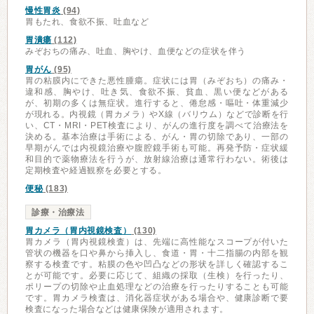
慢性胃炎
(94)
胃もたれ、食欲不振、吐血など
胃潰瘍
(112)
みぞおちの痛み、吐血、胸やけ、血便などの症状を伴う
胃がん
(95)
胃の粘膜内にできた悪性腫瘍。症状には胃（みぞおち）の痛み・
違和感、胸やけ、吐き気、食欲不振、貧血、黒い便などがある
が、初期の多くは無症状。進行すると、倦怠感・嘔吐・体重減少
が現れる。内視鏡（胃カメラ）やX線（バリウム）などで診断を行
い、CT・MRI・PET検査により、がんの進行度を調べて治療法を
決める。基本治療は手術による、がん・胃の切除であり、一部の
早期がんでは内視鏡治療や腹腔鏡手術も可能。再発予防・症状緩
和目的で薬物療法を行うが、放射線治療は通常行わない。術後は
定期検査や経過観察を必要とする。
便秘
(183)
診療・治療法
胃カメラ（胃内視鏡検査）
(130)
胃カメラ（胃内視鏡検査）は、先端に高性能なスコープが付いた
管状の機器を口や鼻から挿入し、食道・胃・十二指腸の内部を観
察する検査です。粘膜の色や凹凸などの形状を詳しく確認するこ
とが可能です。必要に応じて、組織の採取（生検）を行ったり、
ポリープの切除や止血処理などの治療を行ったりすることも可能
です。胃カメラ検査は、消化器症状がある場合や、健康診断で要
検査になった場合などは健康保険が適用されます。