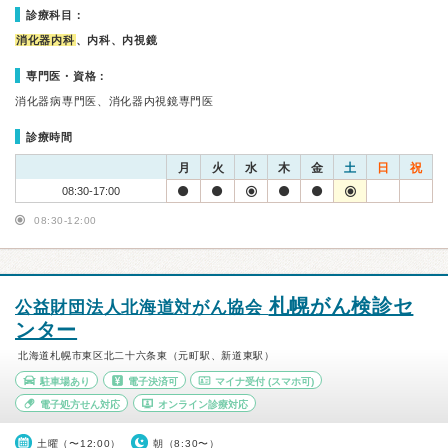
診療科目：
消化器内科
、内科、内視鏡
専門医・資格：
消化器病専門医、消化器内視鏡専門医
診療時間
月
火
水
木
金
土
日
祝
08:30-17:00
08:30-12:00
札幌がん検診セ
公益財団法人北海道対がん協会
ンター
北海道札幌市東区北二十六条東（元町駅、新道東駅）
駐車場あり
電子決済可
マイナ受付
(スマホ可)
電子処方せん対応
オンライン診療対応
土曜（〜12:00）
朝（8:30〜）