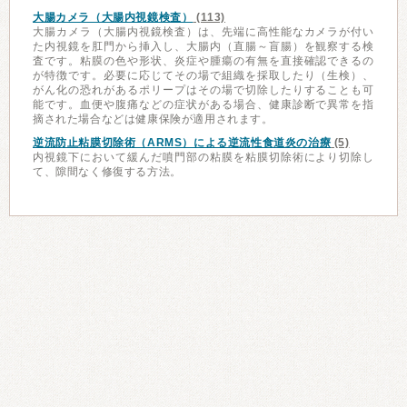
大腸カメラ（大腸内視鏡検査）
(113)
大腸カメラ（大腸内視鏡検査）は、先端に高性能なカメラが付い
た内視鏡を肛門から挿入し、大腸内（直腸～盲腸）を観察する検
査です。粘膜の色や形状、炎症や腫瘍の有無を直接確認できるの
が特徴です。必要に応じてその場で組織を採取したり（生検）、
がん化の恐れがあるポリープはその場で切除したりすることも可
能です。血便や腹痛などの症状がある場合、健康診断で異常を指
摘された場合などは健康保険が適用されます。
逆流防止粘膜切除術（ARMS）による逆流性食道炎の治療
(5)
内視鏡下において緩んだ噴門部の粘膜を粘膜切除術により切除し
て、隙間なく修復する方法。