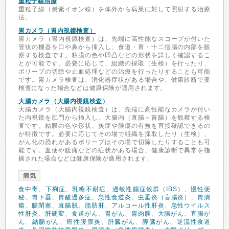
重粒子線治療
重粒子線（炭素イオン線）を体外から病巣に対して照射する治療
法。
胃カメラ（胃内視鏡検査）
胃カメラ（胃内視鏡検査）は、先端に高性能なスコープが付いた
管状の機器を口や鼻から挿入し、食道・胃・十二指腸の内部を観
察する検査です。粘膜の色や凹凸などの形状を詳しく確認するこ
とが可能です。必要に応じて、組織の採取（生検）を行ったり、
ポリープの切除や止血処理などの治療を行ったりすることも可能
です。胃カメラ検査は、消化器症状がある場合や、健康診断で要
検査になった場合などは健康保険が適用されます。
大腸カメラ（大腸内視鏡検査）
大腸カメラ（大腸内視鏡検査）は、先端に高性能なカメラが付い
た内視鏡を肛門から挿入し、大腸内（直腸～盲腸）を観察する検
査です。粘膜の色や形状、炎症や腫瘍の有無を直接確認できるの
が特徴です。必要に応じてその場で組織を採取したり（生検）、
がん化の恐れがあるポリープはその場で切除したりすることも可
能です。血便や腹痛などの症状がある場合、健康診断で異常を指
摘された場合などは健康保険が適用されます。
病気
食中毒
、
下痢症
、
乳糖不耐症
、
過敏性腸症候群（IBS）
、
慢性便
秘
、
胃下垂
、
胃酸過多症
、
急性食道炎
、
虫垂炎（盲腸炎）
、
胃潰
瘍
、
腸閉塞
、
直腸脱
、
脂肪肝
、
アルコール性肝炎
、
急性ウイルス
性肝炎
、
肝硬変
、
食道がん
、
胃がん
、
胃肉腫
、
大腸がん
、
直腸が
ん
、
結腸がん
、
癌性腹膜炎
、
肝臓がん
、
膵臓がん
、
逆流性食道