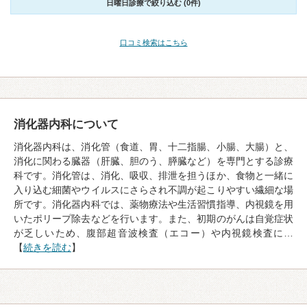
日曜日診療で絞り込む (0件)
口コミ検索はこちら
消化器内科について
消化器内科は、消化管（食道、胃、十二指腸、小腸、大腸）と、
消化に関わる臓器（肝臓、胆のう、膵臓など）を専門とする診療
科です。消化管は、消化、吸収、排泄を担うほか、食物と一緒に
入り込む細菌やウイルスにさらされ不調が起こりやすい繊細な場
所です。消化器内科では、薬物療法や生活習慣指導、内視鏡を用
いたポリープ除去などを行います。また、初期のがんは自覚症状
が乏しいため、腹部超音波検査（エコー）や内視鏡検査に…
【
続きを読む
】