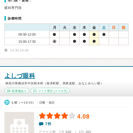
専門医・資格：
眼科専門医
診療時間
月
火
水
木
金
土
日
祝
09:30-12:00
15:00-17:30
14:30-16:00
よしづ眼科
神奈川県横浜市中区桜木町（桜木町駅、馬車道駅、みなとみらい駅）
駐車場あり
マイナ受付
(スマホ可)
土曜（〜19:00）・日曜・祝日
4.08
7件
アクセス数 7月:
505
| 6月:
392