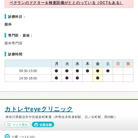
ベテランのドクター＆検査設備がととのっている（OCTもある）
診療科目：
眼科
専門医・資格：
眼科専門医
診療時間
月
火
水
木
金
土
日
祝
09:30-13:00
14:30-18:00
カトレヤeyeクリニック
神奈川県横浜市中区福富町東通（伊勢佐木長者町駅、日ノ出町駅、関内駅）
マイナ受付
女医在籍
土曜（〜12:30）