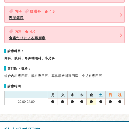
内科
髄膜炎
4.5
夜間病院
内科
4.0
食当たりによる蕁麻疹
診療科目：
内科、眼科、耳鼻咽喉科、小児科
専門医・資格：
総合内科専門医、眼科専門医、耳鼻咽喉科専門医、小児科専門医
診療時間
月
火
水
木
金
土
日
祝
20:00-24:00