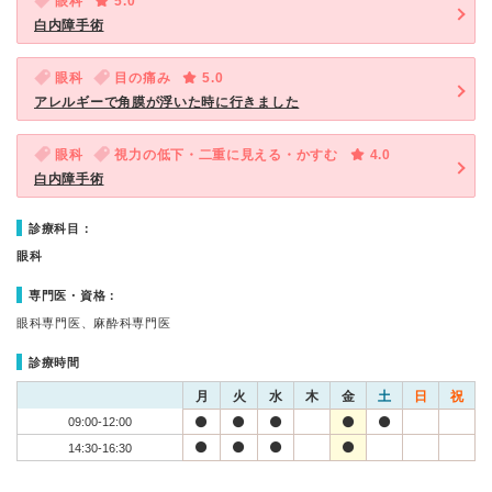
眼科
5.0
白内障手術
眼科
目の痛み
5.0
アレルギーで角膜が浮いた時に行きました
眼科
視力の低下・二重に見える・かすむ
4.0
白内障手術
診療科目：
眼科
専門医・資格：
眼科専門医、麻酔科専門医
診療時間
月
火
水
木
金
土
日
祝
09:00-12:00
14:30-16:30