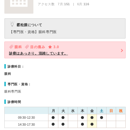
アクセス数 7月:
151
| 6月:
116
霰粒腫について
【専門医・資格】
眼科専門医
眼科
目の痛み
3.0
診察はあっさり。混雑しています。
診療科目：
眼科
専門医・資格：
眼科専門医
診療時間
月
火
水
木
金
土
日
祝
09:30-12:30
14:30-17:30