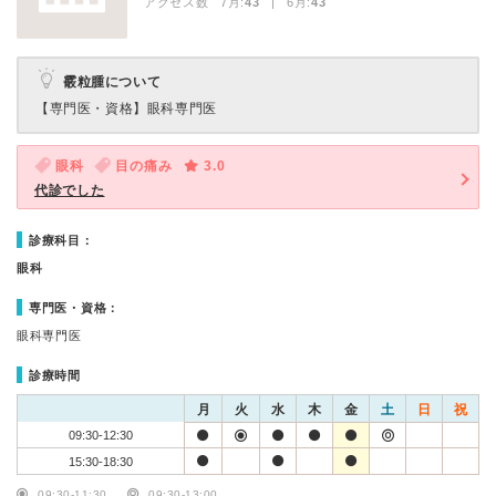
アクセス数 7月:
43
| 6月:
43
霰粒腫について
【専門医・資格】
眼科専門医
眼科
目の痛み
3.0
代診でした
診療科目：
眼科
専門医・資格：
眼科専門医
診療時間
月
火
水
木
金
土
日
祝
09:30-12:30
15:30-18:30
09:30-11:30
09:30-13:00