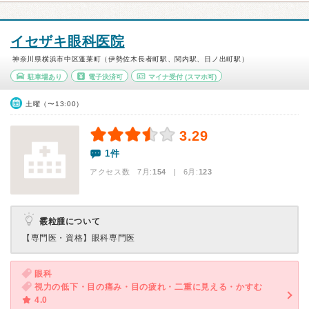
イセザキ眼科医院
神奈川県横浜市中区蓬莱町（伊勢佐木長者町駅、関内駅、日ノ出町駅）
駐車場あり
電子決済可
マイナ受付
(スマホ可)
土曜（〜13:00）
3.29
1件
アクセス数 7月:
154
| 6月:
123
霰粒腫について
【専門医・資格】
眼科専門医
眼科
視力の低下・目の痛み・目の疲れ・二重に見える・かすむ
4.0