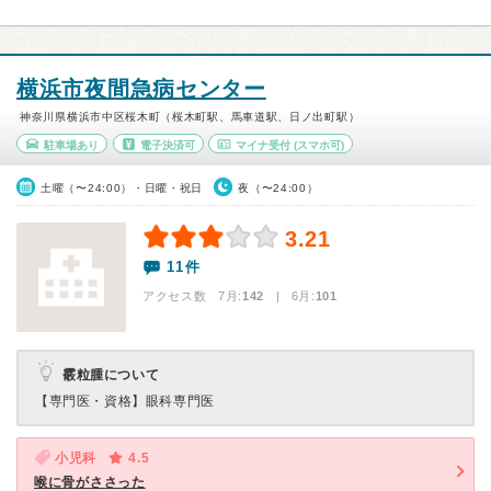
横浜市夜間急病センター
神奈川県横浜市中区桜木町（桜木町駅、馬車道駅、日ノ出町駅）
駐車場あり
電子決済可
マイナ受付
(スマホ可)
土曜（〜24:00）・日曜・祝日
夜（〜24:00）
3.21
11件
アクセス数 7月:
142
| 6月:
101
霰粒腫について
【専門医・資格】
眼科専門医
小児科
4.5
喉に骨がささった