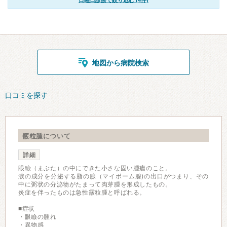
日曜日診療で絞り込む (4件)
地図から病院検索
口コミを探す
霰粒腫について
詳細
眼瞼（まぶた）の中にできた小さな固い腫瘤のこと。
涙の成分を分泌する脂の腺（マイボーム腺)の出口がつまり、その
中に粥状の分泌物がたまって肉芽腫を形成したもの。
炎症を伴ったものは急性霰粒腫と呼ばれる。
■症状
・眼瞼の腫れ
・異物感