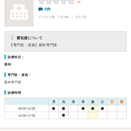
－
0件
アクセス数 7月:
84
| 6月:
73
霰粒腫について
【専門医・資格】
眼科専門医
診療科目：
眼科
専門医・資格：
眼科専門医
診療時間
月
火
水
木
金
土
日
祝
09:00-12:00
14:00-17:00