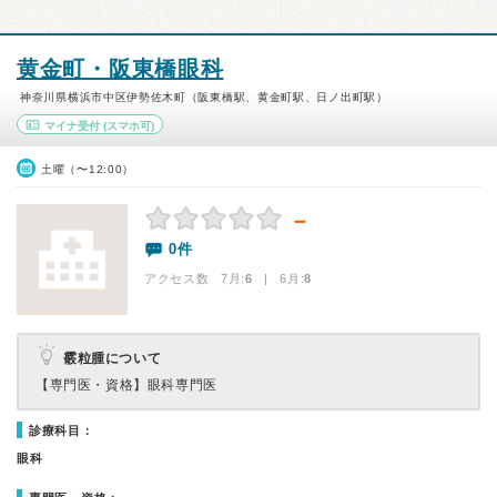
黄金町・阪東橋眼科
神奈川県横浜市中区伊勢佐木町（阪東橋駅、黄金町駅、日ノ出町駅）
マイナ受付
(スマホ可)
土曜（〜12:00）
－
0件
アクセス数 7月:
6
| 6月:
8
霰粒腫について
【専門医・資格】
眼科専門医
診療科目：
眼科