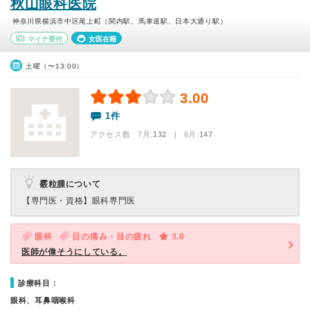
秋山眼科医院
神奈川県横浜市中区尾上町（関内駅、馬車道駅、日本大通り駅）
マイナ受付
女医在籍
土曜（〜13:00）
3.00
1件
アクセス数 7月:
132
| 6月:
147
霰粒腫について
【専門医・資格】
眼科専門医
眼科
目の痛み・目の疲れ
3.0
医師が偉そうにしている。
診療科目：
眼科、耳鼻咽喉科