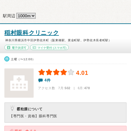
駅周辺
稲村眼科クリニック
神奈川県横浜市中区伊勢佐木町（阪東橋駅、黄金町駅、伊勢佐木長者町駅）
電子決済可
マイナ受付
(スマホ可)
土曜（〜12:00）
4.01
4件
アクセス数 7月:
502
| 6月:
478
霰粒腫について
【専門医・資格】
眼科専門医