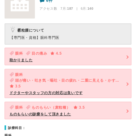
6件
アクセス数 7月:
187
| 6月:
140
霰粒腫について
【専門医・資格】
眼科専門医
眼科
目の痛み
4.5
助かりました
眼科
頭が痛い・吐き気・嘔吐・目の疲れ・二重に見える・かすむ・歪んで見える
3.5
ドクターやスタッフの方の対応は良いです
眼科
ものもらい（麦粒種）
3.5
ものもらいの診療をして頂きました
診療科目：
眼科