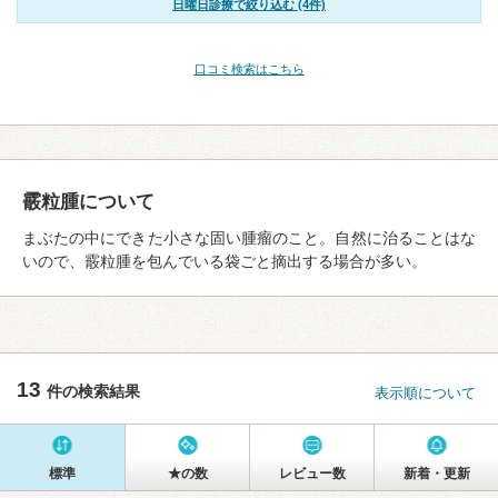
日曜日診療で絞り込む (4件)
口コミ検索はこちら
霰粒腫について
まぶたの中にできた小さな固い腫瘤のこと。自然に治ることはな
いので、霰粒腫を包んでいる袋ごと摘出する場合が多い。
13
件の検索結果
表示順について
標準
★の数
レビュー数
新着・更新