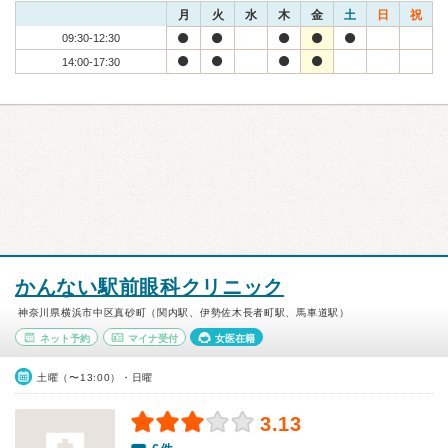
月
火
水
木
金
土
日
祝
09:30-12:30
14:00-17:30
かんない駅前眼科クリニック
神奈川県横浜市中区真砂町（関内駅、伊勢佐木長者町駅、馬車道駅）
ネット予約
マイナ受付
女医在籍
土曜（〜13:00）・日曜
3.13