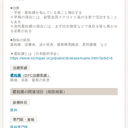
■治療
・手術：霰粒腫を包んでいる袋ごと摘出する
※早期の場合には、副腎皮質ステロイド薬の注射で完治すること
もある
※急性霰粒腫の場合には、まず抗生物質などで炎症を落ち着かせ
る必要がある
■類似の病気
麦粒腫、涙嚢炎、涙小管炎、眼窩蜂窩織炎、悪性腫瘍 など
▼霰粒腫とは（日本眼科学会）
https://www.nichigan.or.jp/public/disease/name.html?pdid=6
治療実績
霰粒腫
（DPC治療実績）
眼瞼、涙器、眼窩の疾患
霰粒腫の関連項目（病院検索）
診療科目
眼科
専門医・資格
眼科専門医