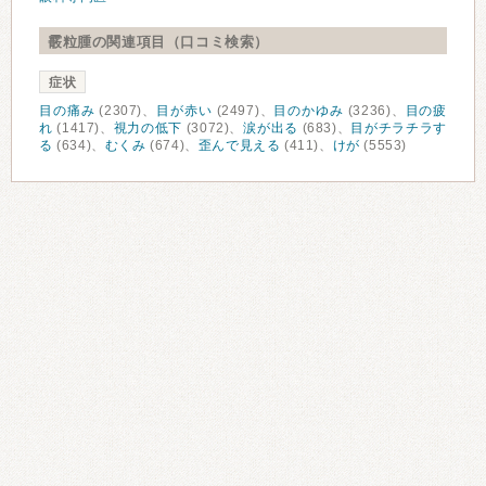
霰粒腫の関連項目（口コミ検索）
症状
目の痛み
(2307)、
目が赤い
(2497)、
目のかゆみ
(3236)、
目の疲
れ
(1417)、
視力の低下
(3072)、
涙が出る
(683)、
目がチラチラす
る
(634)、
むくみ
(674)、
歪んで見える
(411)、
けが
(5553)