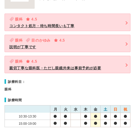
眼科
4.5
コンタクト処方・待ち時間長いも丁寧
眼科
目のかゆみ
4.5
説明が丁寧です
眼科
4.5
親切丁寧な眼科医・ただし眼鏡外来は事前予約が必要
診療科目：
眼科
診療時間
月
火
水
木
金
土
日
祝
10:30-13:30
15:00-19:00