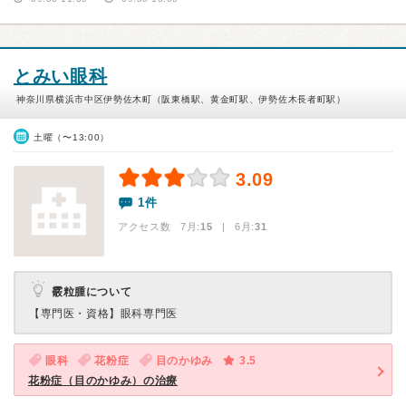
とみい眼科
神奈川県横浜市中区伊勢佐木町（阪東橋駅、黄金町駅、伊勢佐木長者町駅）
土曜（〜13:00）
3.09
1件
アクセス数 7月:
15
| 6月:
31
霰粒腫について
【専門医・資格】
眼科専門医
眼科
花粉症
目のかゆみ
3.5
花粉症（目のかゆみ）の治療