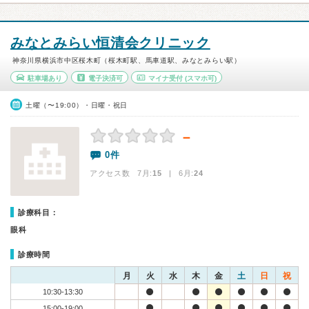
みなとみらい恒清会クリニック
神奈川県横浜市中区桜木町（桜木町駅、馬車道駅、みなとみらい駅）
駐車場あり
電子決済可
マイナ受付
(スマホ可)
土曜（〜19:00）・日曜・祝日
－
0件
アクセス数 7月:
15
| 6月:
24
診療科目：
眼科
診療時間
月
火
水
木
金
土
日
祝
10:30-13:30
15:00-19:00