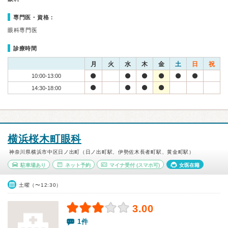
専門医・資格：
眼科専門医
診療時間
月
火
水
木
金
土
日
祝
10:00-13:00
14:30-18:00
横浜桜木町眼科
神奈川県横浜市中区日ノ出町（日ノ出町駅、伊勢佐木長者町駅、黄金町駅）
駐車場あり
ネット予約
マイナ受付
(スマホ可)
女医在籍
土曜（〜12:30）
3.00
1件