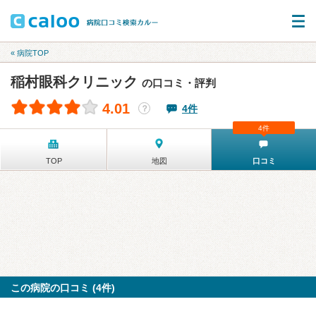
« 病院TOP
稲村眼科クリニック
の口コミ・評判
4.01
4件
？
4件
TOP
地図
口コミ
この病院の口コミ (4件)