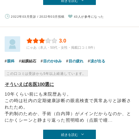
続きを読む
2022年03月受診 / 2022年03月投稿
43人が参考になった
3.0
にゃあ（本人・50代・女性・掲載口コミ8件）
眼科
結膜結石
目のかゆみ
目の疲れ
涙が出る
この口コミは受診から5年以上経過しています。
そういえば名医100選に
10年くらい前にも来院歴あり。
この時は社内の定期健康診断の眼底検査で異常ありと診断さ
れたため。
予約制のためか、手術（白内障）がメインだからなのか、と
にかくシーンと静まり返った照明暗め（点眼で瞳...
続きを読む