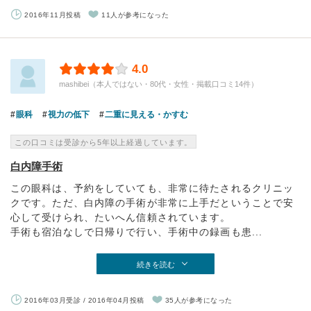
2016年11月投稿
11人が参考になった
4.0
mashibei（本人ではない・80代・女性・掲載口コミ14件）
眼科
視力の低下
二重に見える・かすむ
この口コミは受診から5年以上経過しています。
白内障手術
この眼科は、予約をしていても、非常に待たされるクリニッ
クです。ただ、白内障の手術が非常に上手だということで安
心して受けられ、たいへん信頼されています。
手術も宿泊なしで日帰りで行い、手術中の録画も患...
続きを読む
2016年03月受診 / 2016年04月投稿
35人が参考になった