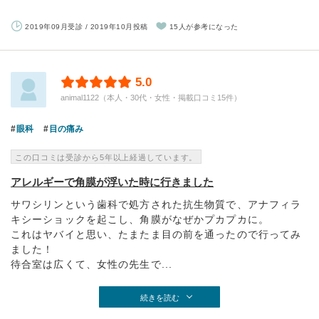
2019年09月受診 / 2019年10月投稿
15人が参考になった
5.0
animal1122（本人・30代・女性・掲載口コミ15件）
眼科
目の痛み
この口コミは受診から5年以上経過しています。
アレルギーで角膜が浮いた時に行きました
サワシリンという歯科で処方された抗生物質で、アナフィラ
キシーショックを起こし、角膜がなぜかプカプカに。
これはヤバイと思い、たまたま目の前を通ったので行ってみ
ました！
待合室は広くて、女性の先生で...
続きを読む