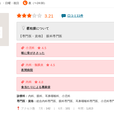
00）・日曜・祝日
夜（〜24:00）
3.21
口コミ11件
霰粒腫について
【専門医・資格】
眼科専門医
小児科
4.5
喉に骨がささった
内科・髄膜炎
4.5
夜間病院
内科
4.0
食当たりによる蕁麻疹
診療科：
内科、眼科、耳鼻咽喉科、小児科
専門医・資格：
総合内科専門医、眼科専門医、耳鼻咽喉科専門医、小児科専
アクセス数 7月：
142
| 6月：
101
| 年間：
1,613