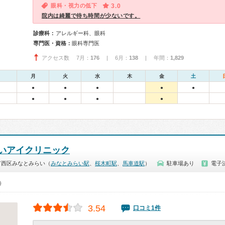
眼科・視力の低下
3.0
院内は綺麗で待ち時間が少ないです。
診療科：
アレルギー科、眼科
専門医・資格：
眼科専門医
アクセス数 7月：
176
| 6月：
138
| 年間：
1,829
月
火
水
木
金
土
●
●
●
●
●
●
●
●
●
いアイクリニック
市西区みなとみらい（
みなとみらい駅
、
桜木町駅
、
馬車道駅
）
駐車場あり
電子
0）
3.54
口コミ1件