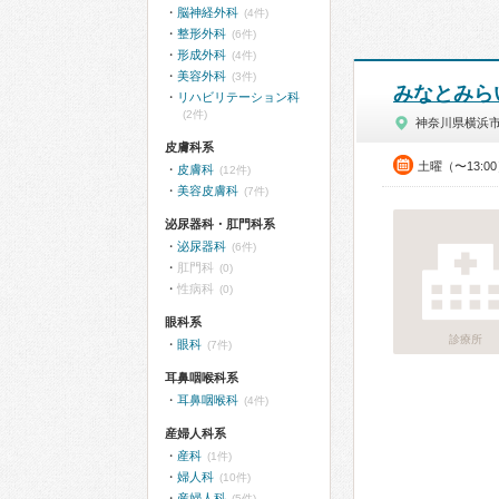
脳神経外科
(4件)
整形外科
(6件)
形成外科
(4件)
美容外科
(3件)
みなとみら
リハビリテーション科
(2件)
神奈川県横浜
皮膚科系
土曜（〜13:0
皮膚科
(12件)
美容皮膚科
(7件)
泌尿器科・肛門科系
泌尿器科
(6件)
肛門科
(0)
性病科
(0)
眼科系
診療所
眼科
(7件)
耳鼻咽喉科系
耳鼻咽喉科
(4件)
産婦人科系
産科
(1件)
婦人科
(10件)
産婦人科
(5件)