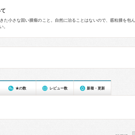
いて
きた小さな固い腫瘤のこと。自然に治ることはないので、霰粒腫を包
い。
★の数
レビュー数
新着・更新