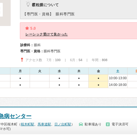
霰粒腫について
【専門医・資格】
眼科専門医
5.0
レーシック受けて良かった
診療科：
眼科
専門医・資格：
眼科専門医
アクセス数 7月：
100
| 6月：
54
| 年間：
808
月
火
水
木
金
土
10:00-13:00
●
●
●
●
14:00-18:00
●
●
●
●
急病センター
市中区桜木町（
桜木町駅
、
馬車道駅
、
日ノ出町駅
）
駐車場あり
電子決済可
マホ可)