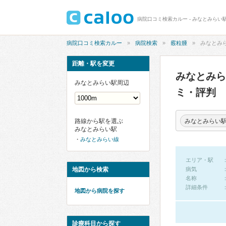
病院口コミ検索カルー - みなとみらい
病院口コミ検索カルー
病院検索
霰粒腫
みなとみ
距離・駅を変更
みなとみ
みなとみらい駅周辺
ミ・評判
みなとみらい
路線から駅を選ぶ
みなとみらい駅
みなとみらい線
エリア・駅
地図から検索
病気
名称
詳細条件
地図から病院を探す
診療科目から探す