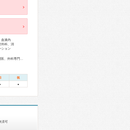
、血液内
管外科、消
ーション
総合内科専門医、アレルギー専門医、感染症専門医、血液専門医、外科専門医、糖尿病専門医、内分泌代謝科専門医、呼吸器専門医、呼吸器外科専門医、気管支鏡専門医、循環器専門医、高血圧専門医、消化器病専門医、消化器外科専門医、肝臓専門医、消化器内視鏡専門医、泌尿器科専門医、腎臓専門医、透析専門医、整形外科専門医、脊椎脊髄外科専門医、形成外科専門医、皮膚科専門医、眼科専門医、耳鼻咽喉科専門医、産婦人科専門医、乳腺専門医、産科婦人科腹腔鏡技術認定医、女性ヘルスケア専門医、周産期(新生児)専門医、小児科専門医、認知症専門医、麻酔科専門医、ペインクリニック専門医、緩和医療専門医、超音波専門医、病理専門医、放射線科専門医、臨床遺伝専門医、救急科専門医、がん薬物療法専門医、がん治療認定医、日本睡眠学会専門医
日
祝
●
●
決済可