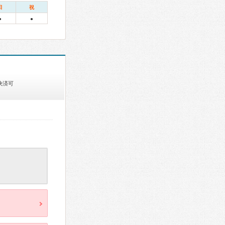
日
祝
●
●
決済可