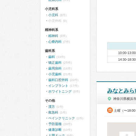
小児科系
小児科
(8件)
小児外科
(0)
精神科系
精神科
(8件)
心療内科
(7件)
歯科系
10:00-13:00
歯科
(33件)
14:30-18:30
矯正歯科
(25件)
歯周病科
(14件)
小児歯科
(21件)
歯科口腔外科
(20件)
インプラント
(17件)
みなとみら
ホワイトニング
(8件)
神奈川県横浜
その他
漢方
(1件)
土曜（〜18:0
救急科
(1件)
ペインクリニック
(1件)
予防接種
(39件)
健康診断
(10件)
人間ドック
(6件)