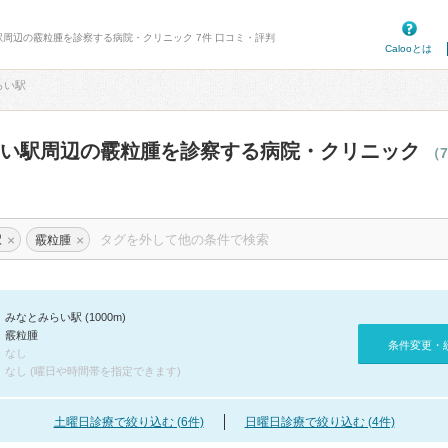
駅周辺の霰粒腫を診察する病院・クリニック 7件 口コミ・評判
Calooとは
らい駅
らい駅周辺の霰粒腫を診察する病院・クリニック
（
×
×
駅
霰粒腫
みなとみらい駅 (1000m)
霰粒腫
条件変更・
なし
なし (曜日や時間帯を指定できます)
土曜日診療で絞り込む (6件)
日曜日診療で絞り込む (4件)