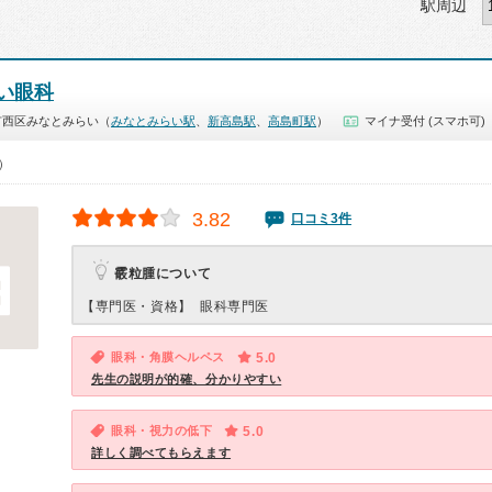
駅周辺
い眼科
市西区みなとみらい（
みなとみらい駅
、
新高島駅
、
高島町駅
）
マイナ受付 (スマホ可)
0）
3.82
口コミ3件
霰粒腫について
【専門医・資格】
眼科専門医
眼科・角膜ヘルペス
5.0
先生の説明が的確、分かりやすい
眼科・視力の低下
5.0
詳しく調べてもらえます