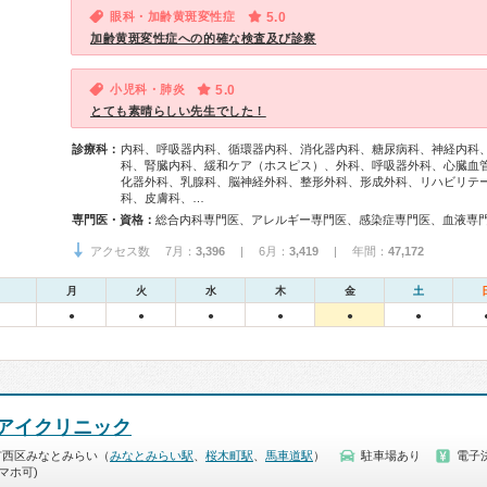
眼科・加齢黄斑変性症
5.0
加齢黄斑変性症への的確な検査及び診察
小児科・肺炎
5.0
とても素晴らしい先生でした！
診療科：
内科、呼吸器内科、循環器内科、消化器内科、糖尿病科、神経内科
科、腎臓内科、緩和ケア（ホスピス）、外科、呼吸器外科、心臓血
化器外科、乳腺科、脳神経外科、整形外科、形成外科、リハビリテ
科、皮膚科、…
専門医・資格：
アクセス数 7月：
3,396
| 6月：
3,419
| 年間：
47,172
月
火
水
木
金
土
●
●
●
●
●
●
アイクリニック
市西区みなとみらい（
みなとみらい駅
、
桜木町駅
、
馬車道駅
）
駐車場あり
電子
マホ可)