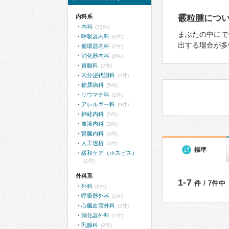
内科系
霰粒腫につ
内科
(33件)
まぶたの中にで
呼吸器内科
(6件)
出する場合が多
循環器内科
(7件)
消化器内科
(8件)
胃腸科
(2件)
内分泌代謝科
(2件)
糖尿病科
(5件)
リウマチ科
(2件)
アレルギー科
(9件)
神経内科
(5件)
血液内科
(2件)
腎臓内科
(3件)
人工透析
(2件)
標準
緩和ケア（ホスピス）
(1件)
外科系
1-7
件 / 7件中
外科
(6件)
呼吸器外科
(1件)
心臓血管外科
(2件)
消化器外科
(1件)
乳腺科
(2件)