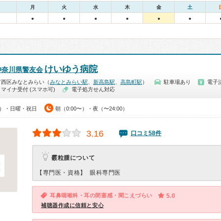
月
火
水
木
金
土
●
●
●
●
●
●
けいゆう病院
神奈川県警友会
市西区みなとみらい（
みなとみらい駅
、
新高島駅
、
高島町駅
）
駐車場あり
電子
マイナ受付 (スマホ可)
電子処方せん対応
00）・日曜・祝日
朝（0:00〜）・夜（〜24:00）
3.16
口コミ58件
霰粒腫について
【専門医・資格】
眼科専門医
耳鼻咽喉科・耳の閉塞感・聞こえづらい
5.0
補聴器作成に信頼と安心