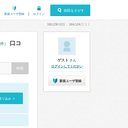
病院をさがす
新規ユーザ登録
ログイン
182,230
病院・
264,124
口コミ
口コ
7件）
ゲスト
さん
ログインしてください
新規ユーザ登録
絞り込み »