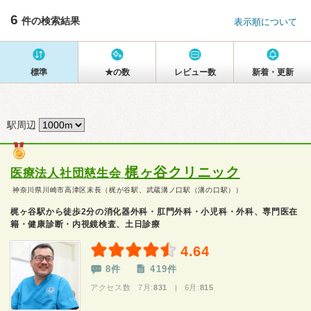
6
件の検索結果
表示順について
標準
★の数
レビュー数
新着・更新
駅周辺
梶ヶ谷クリニック
医療法人社団慈生会
神奈川県川崎市高津区末長（梶が谷駅、武蔵溝ノ口駅（溝の口駅））
梶ヶ谷駅から徒歩2分の消化器外科・肛門外科・小児科・外科、専門医在
籍・健康診断・内視鏡検査、土日診療
4.64
8件
419件
アクセス数 7月:
831
| 6月:
815