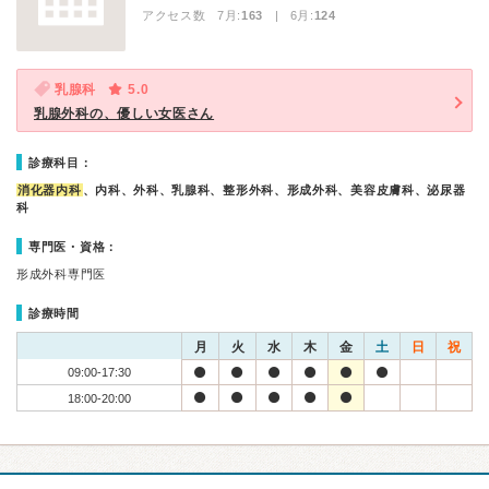
アクセス数 7月:
163
| 6月:
124
乳腺科
5.0
乳腺外科の、優しい女医さん
診療科目：
消化器内科
、内科、外科、乳腺科、整形外科、形成外科、美容皮膚科、泌尿器
科
専門医・資格：
形成外科専門医
診療時間
月
火
水
木
金
土
日
祝
09:00-17:30
18:00-20:00