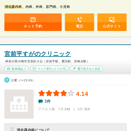
消化器内科
、内科、外科、肛門科、小児科
ネット予約
電話
公式サイト
宮前平すがのクリニック
神奈川県川崎市宮前区小台（宮前平駅、鷺沼駅、宮崎台駅）
駐車場あり
マイナ受付
(スマホ可)
電子処方せん対応
土曜（〜15:00）
4.14
3件
アクセス数 7月:
242
| 6月:
315
消化器内科について