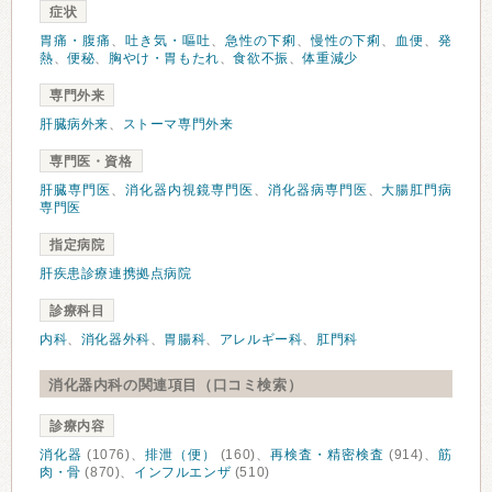
症状
胃痛・腹痛
、
吐き気・嘔吐
、
急性の下痢
、
慢性の下痢
、
血便
、
発
熱
、
便秘
、
胸やけ・胃もたれ
、
食欲不振
、
体重減少
専門外来
肝臓病外来
、
ストーマ専門外来
専門医・資格
肝臓専門医
、
消化器内視鏡専門医
、
消化器病専門医
、
大腸肛門病
専門医
指定病院
肝疾患診療連携拠点病院
診療科目
内科
、
消化器外科
、
胃腸科
、
アレルギー科
、
肛門科
消化器内科の関連項目（口コミ検索）
診療内容
消化器
(1076)、
排泄（便）
(160)、
再検査・精密検査
(914)、
筋
肉・骨
(870)、
インフルエンザ
(510)