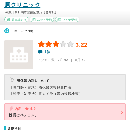
原クリニック
神奈川県川崎市宮前区鷺沼（鷺沼駅）
駐車場あり
ネット予約
マイナ受付
土曜（〜12:30）
3.22
1件
アクセス数 7月:
42
| 6月:
70
消化器内科について
【専門医・資格】
消化器内視鏡専門医
【診療・治療法】
胃カメラ（胃内視鏡検査）
内科
4.0
院長はベテラン。
診療科目：