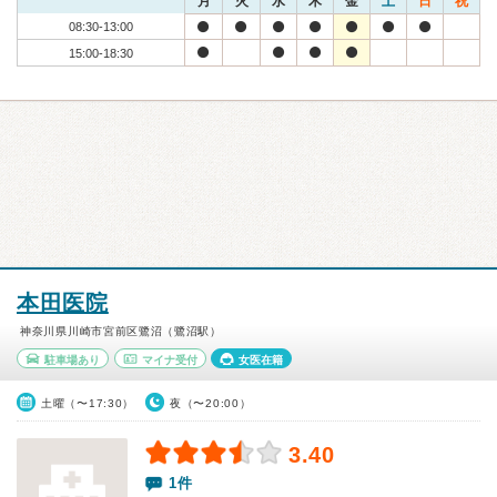
月
火
水
木
金
土
日
祝
08:30-13:00
15:00-18:30
本田医院
神奈川県川崎市宮前区鷺沼（鷺沼駅）
駐車場あり
マイナ受付
女医在籍
土曜（〜17:30）
夜（〜20:00）
3.40
1件