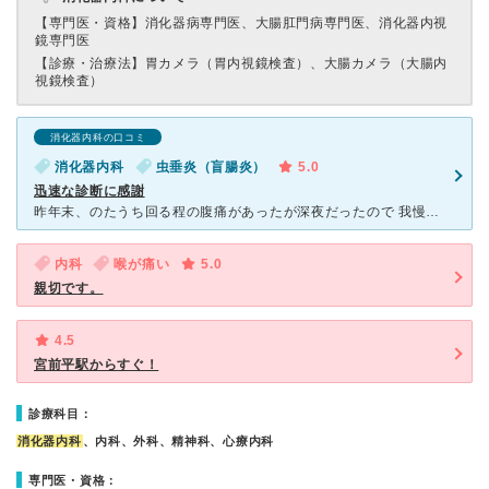
【専門医・資格】
消化器病専門医、大腸肛門病専門医、消化器内視
鏡専門医
【診療・治療法】
胃カメラ（胃内視鏡検査）、大腸カメラ（大腸内
視鏡検査）
消化器内科の口コミ
消化器内科
虫垂炎（盲腸炎）
5.0
迅速な診断に感謝
昨年末、のたうち回る程の腹痛があったが深夜だったので 我慢しながら夜を過ごし翌日も歩くのも辛いほどだったので近所で胃腸科も診てくれる病院を検索して、すがのクリニックさんに受診しました。 問診から直
内科
喉が痛い
5.0
親切です。
4.5
宮前平駅からすぐ！
診療科目：
消化器内科
、内科、外科、精神科、心療内科
専門医・資格：