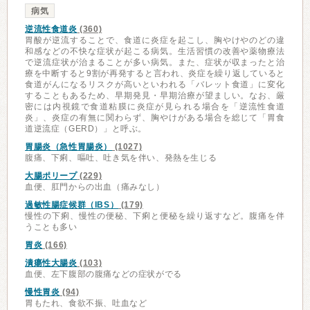
病気
逆流性食道炎
(360)
胃酸が逆流することで、食道に炎症を起こし、胸やけやのどの違
和感などの不快な症状が起こる病気。生活習慣の改善や薬物療法
で逆流症状が治まることが多い病気。また、症状が収まったと治
療を中断すると9割が再発すると言われ、炎症を繰り返していると
食道がんになるリスクが高いといわれる「バレット食道」に変化
することもあるため、早期発見・早期治療が望ましい。なお、厳
密には内視鏡で食道粘膜に炎症が見られる場合を「逆流性食道
炎」、炎症の有無に関わらず、胸やけがある場合を総じて「胃食
道逆流症（GERD）」と呼ぶ。
胃腸炎（急性胃腸炎）
(1027)
腹痛、下痢、嘔吐、吐き気を伴い、発熱を生じる
大腸ポリープ
(229)
血便、肛門からの出血（痛みなし）
過敏性腸症候群（IBS）
(179)
慢性の下痢、慢性の便秘、下痢と便秘を繰り返すなど。腹痛を伴
うことも多い
胃炎
(166)
潰瘍性大腸炎
(103)
血便、左下腹部の腹痛などの症状がでる
慢性胃炎
(94)
胃もたれ、食欲不振、吐血など