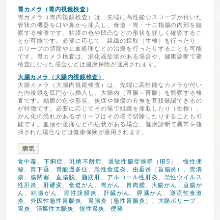
胃カメラ（胃内視鏡検査）
胃カメラ（胃内視鏡検査）は、先端に高性能なスコープが付いた
管状の機器を口や鼻から挿入し、食道・胃・十二指腸の内部を観
察する検査です。粘膜の色や凹凸などの形状を詳しく確認するこ
とが可能です。必要に応じて、組織の採取（生検）を行ったり、
ポリープの切除や止血処理などの治療を行ったりすることも可能
です。胃カメラ検査は、消化器症状がある場合や、健康診断で要
検査になった場合などは健康保険が適用されます。
大腸カメラ（大腸内視鏡検査）
大腸カメラ（大腸内視鏡検査）は、先端に高性能なカメラが付い
た内視鏡を肛門から挿入し、大腸内（直腸～盲腸）を観察する検
査です。粘膜の色や形状、炎症や腫瘍の有無を直接確認できるの
が特徴です。必要に応じてその場で組織を採取したり（生検）、
がん化の恐れがあるポリープはその場で切除したりすることも可
能です。血便や腹痛などの症状がある場合、健康診断で異常を指
摘された場合などは健康保険が適用されます。
病気
食中毒
、
下痢症
、
乳糖不耐症
、
過敏性腸症候群（IBS）
、
慢性便
秘
、
胃下垂
、
胃酸過多症
、
急性食道炎
、
虫垂炎（盲腸炎）
、
胃潰
瘍
、
腸閉塞
、
直腸脱
、
脂肪肝
、
アルコール性肝炎
、
急性ウイルス
性肝炎
、
肝硬変
、
食道がん
、
胃がん
、
胃肉腫
、
大腸がん
、
直腸が
ん
、
結腸がん
、
癌性腹膜炎
、
肝臓がん
、
膵臓がん
、
逆流性食道
炎
、
外因性急性胃腸炎
、
胃腸炎（急性胃腸炎）
、
大腸ポリープ
、
胃炎
、
潰瘍性大腸炎
、
慢性胃炎
、
便秘