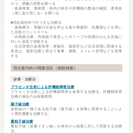
のう、膵臓の状態を調べる
・血液検査、便検査：体内の炎症や肝機能の数値の確認、便潜血
（便に血が混じる）を調べる
■消化器内科で行う主な治療法
・薬物療法：胃酸の分泌を抑える薬や整腸剤、抗菌薬などを用い
た症状のコントロール
・内視鏡治療：内視鏡で発見したポリープや初期のがんを先端に
付いた器具で切除する
・生活習慣の改善指導：便秘症、脂肪肝など生活習慣に関連する
疾患は、薬剤治療と併せて食事、運動、ストレス管理などを指導
する
消化器内科の関連項目（病院検索）
診療・治療法
プラセンタ注射による肝機能障害治療
プラセンタ注射による肝機能障害を改善する治療法。肝機能障害
治療の場合のみ保険適用。
陽子線治療
放射線の一種である粒子線（陽子線）を病巣に照射することによ
り悪性腫瘍を治療する。
重粒子線治療
重粒子線（炭素イオン線）を体外から病巣に対して照射する治療
法。