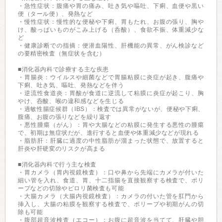
・急性症状：腹痛や胃の痛み、吐き気や嘔吐、下痢、血便や黒い
便（タール便）、発熱など
・慢性症状：慢性的な便秘や下痢、胃もたれ、お腹の張り、胸や
け、酸っぱいものがこみ上げる（呑酸）、食欲不振、体重減少な
ど
・健康診断での指摘：便潜血陽性、肝機能の異常、がん検診など
の要精密検査（無症状を含む）
■消化器内科で診療する主な疾患
・胃腸炎：ウイルスや細菌などで胃腸粘膜に炎症が起き、腹痛や
下痢、吐き気、嘔吐、発熱などを伴う
・逆流性食道炎：胃酸が食道に逆流して粘膜に炎症が起こり、胸
やけ、呑酸、喉の違和感などを生じる
・過敏性腸症候群（IBS）：検査では異常がないが、便秘や下痢、
腹痛、お腹の張りなどを繰り返す
・悪性腫瘍（がん）：胃や大腸などの粘膜に発生する悪性の腫瘍
で、初期は無症状だが、進行すると血便や体重減少などが現れる
・脂肪肝：肝臓に過度の中性脂肪が溜まった状態で、放置すると
肝炎や肝硬変のリスクが高まる
■消化器内科で行う主な検査
・胃カメラ（胃内視鏡検査）：口や鼻から先端にカメラが付いた
細い管を入れ、食道、胃、十二指腸を直接観察する検査で、ポリ
ープなどの切除やピロリ菌検査も可能
・大腸カメラ（大腸内視鏡検査）：カメラの付いた管を肛門から
挿入し、大腸の粘膜を観察する検査で、ポリープや初期がんの切
除も可能
・腹部超音波検査（エコー）：お腹に超音波を当てて、肝臓や胆