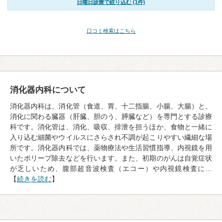
日曜日診療で絞り込む (1件)
口コミ検索はこちら
消化器内科について
消化器内科は、消化管（食道、胃、十二指腸、小腸、大腸）と、
消化に関わる臓器（肝臓、胆のう、膵臓など）を専門とする診療
科です。消化管は、消化、吸収、排泄を担うほか、食物と一緒に
入り込む細菌やウイルスにさらされ不調が起こりやすい繊細な場
所です。消化器内科では、薬物療法や生活習慣指導、内視鏡を用
いたポリープ除去などを行います。また、初期のがんは自覚症状
が乏しいため、腹部超音波検査（エコー）や内視鏡検査に…
【
続きを読む
】