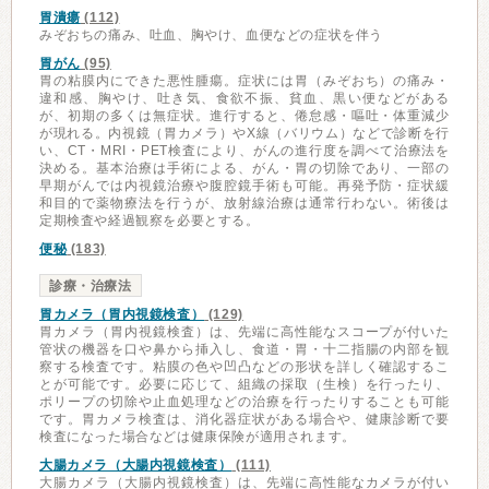
胃潰瘍
(112)
みぞおちの痛み、吐血、胸やけ、血便などの症状を伴う
胃がん
(95)
胃の粘膜内にできた悪性腫瘍。症状には胃（みぞおち）の痛み・
違和感、胸やけ、吐き気、食欲不振、貧血、黒い便などがある
が、初期の多くは無症状。進行すると、倦怠感・嘔吐・体重減少
が現れる。内視鏡（胃カメラ）やX線（バリウム）などで診断を行
い、CT・MRI・PET検査により、がんの進行度を調べて治療法を
決める。基本治療は手術による、がん・胃の切除であり、一部の
早期がんでは内視鏡治療や腹腔鏡手術も可能。再発予防・症状緩
和目的で薬物療法を行うが、放射線治療は通常行わない。術後は
定期検査や経過観察を必要とする。
便秘
(183)
診療・治療法
胃カメラ（胃内視鏡検査）
(129)
胃カメラ（胃内視鏡検査）は、先端に高性能なスコープが付いた
管状の機器を口や鼻から挿入し、食道・胃・十二指腸の内部を観
察する検査です。粘膜の色や凹凸などの形状を詳しく確認するこ
とが可能です。必要に応じて、組織の採取（生検）を行ったり、
ポリープの切除や止血処理などの治療を行ったりすることも可能
です。胃カメラ検査は、消化器症状がある場合や、健康診断で要
検査になった場合などは健康保険が適用されます。
大腸カメラ（大腸内視鏡検査）
(111)
大腸カメラ（大腸内視鏡検査）は、先端に高性能なカメラが付い