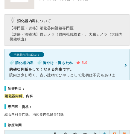
消化器内科について
【専門医・資格】
消化器内視鏡専門医
【診療・治療法】
胃カメラ（胃内視鏡検査）、大腸カメラ（大腸内
視鏡検査）
消化器内科の口コミ
消化器内科
胸やけ・胃もたれ
5.0
的確な判断をしてくださる先生です。
院内は少し暗く、古い建物でひやっとして最初は不安もありましたが、看護師さんは先生の対応が明るく親切だったのでほっと一安心でした。 その時胃腸の調子が悪かったのですが、朝ごはんを食べていなければす
診療科目：
消化器内科
、内科
専門医・資格：
総合内科専門医、消化器内視鏡専門医
診療時間