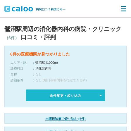
鷺沼駅周辺の消化器内科の病院・クリニック
口コミ・評判
（6件）
6件の医療機関が見つかりました
エリア・駅
鷺沼駅 (1000m)
診療科目
消化器内科
名称
なし
詳細条件
なし (曜日や時間帯を指定できます)
条件変更・絞り込み
土曜日診療で絞り込む (6件)