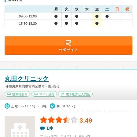
月
火
水
木
金
土
日
祝
09:00-12:00
15:30-18:30
公式サイト
丸田クリニック
神奈川県川崎市宮前区鷺沼（鷺沼駅）
駐車場あり
マイナ受付
電子処方せん対応
土曜（〜13:00）・日曜
朝（8:30〜）
3.49
1件
アクセス数 7月:
41
| 6月:
43