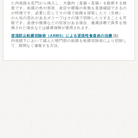
た内視鏡を肛門から挿入し、大腸内（直腸～盲腸）を観察する検
査です。粘膜の色や形状、炎症や腫瘍の有無を直接確認できるの
が特徴です。必要に応じてその場で組織を採取したり（生検）、
がん化の恐れがあるポリープはその場で切除したりすることも可
能です。血便や腹痛などの症状がある場合、健康診断で異常を指
摘された場合などは健康保険が適用されます。
逆流防止粘膜切除術（ARMS）による逆流性食道炎の治療
(5)
内視鏡下において緩んだ噴門部の粘膜を粘膜切除術により切除し
て、隙間なく修復する方法。