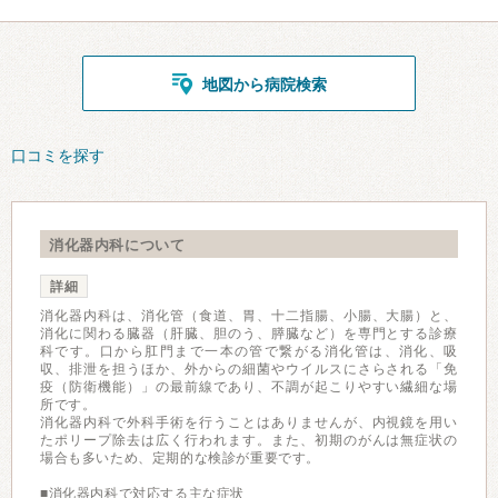
地図から病院検索
口コミを探す
消化器内科について
詳細
消化器内科は、消化管（食道、胃、十二指腸、小腸、大腸）と、
消化に関わる臓器（肝臓、胆のう、膵臓など）を専門とする診療
科です。口から肛門まで一本の管で繋がる消化管は、消化、吸
収、排泄を担うほか、外からの細菌やウイルスにさらされる「免
疫（防衛機能）」の最前線であり、不調が起こりやすい繊細な場
所です。
消化器内科で外科手術を行うことはありませんが、内視鏡を用い
たポリープ除去は広く行われます。また、初期のがんは無症状の
場合も多いため、定期的な検診が重要です。
■消化器内科で対応する主な症状