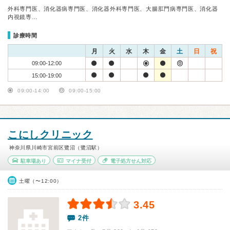
外科専門医、消化器病専門医、消化器外科専門医、大腸肛門病専門医、消化器
内視鏡専…
診療時間
月
火
水
木
金
土
日
祝
09:00-12:00
15:00-19:00
09:00-14:00
09:00-15:00
こにしクリニック
神奈川県川崎市宮前区鷺沼（鷺沼駅）
駐車場あり
マイナ受付
電子処方せん対応
土曜（〜12:00）
3.45
2件