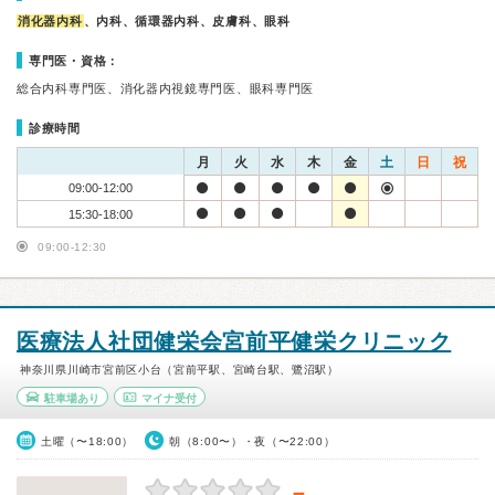
消化器内科
、内科、循環器内科、皮膚科、眼科
専門医・資格：
総合内科専門医、消化器内視鏡専門医、眼科専門医
診療時間
月
火
水
木
金
土
日
祝
09:00-12:00
15:30-18:00
09:00-12:30
医療法人社団健栄会宮前平健栄クリニック
神奈川県川崎市宮前区小台（宮前平駅、宮崎台駅、鷺沼駅）
駐車場あり
マイナ受付
土曜（〜18:00）
朝（8:00〜）・夜（〜22:00）
－