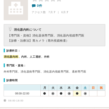
0件
アクセス数 7月:
7
| 6月:
7
消化器内科について
【専門医・資格】
消化器病専門医、消化器内視鏡専門医
【診療・治療法】
胃カメラ（胃内視鏡検査）
診療科目：
消化器内科
、内科、人工透析、外科
専門医・資格：
外科専門医、消化器病専門医、消化器内視鏡専門医、透析専門医
診療時間
月
火
水
木
金
土
日
祝
08:00-22:00
08:00-18:00