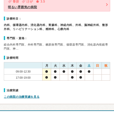
骨折
けが
3.5
明るい雰囲気の病院
診療科目：
内科、循環器内科、消化器内科、胃腸科、神経内科、外科、脳神経外科、整形
外科、リハビリテーション科、精神科、心療内科
専門医・資格：
総合内科専門医、外科専門医、糖尿病専門医、循環器専門医、消化器内視鏡専
門医、神…
診療時間
月
火
水
木
金
土
日
祝
09:00-12:30
17:00-19:00
治療実績
この病院の治療実績を見る