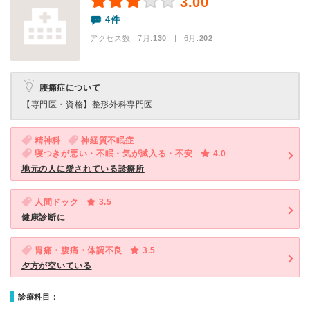
3.00
4件
アクセス数 7月:
130
| 6月:
202
腰痛症について
【専門医・資格】
整形外科専門医
精神科
神経質不眠症
寝つきが悪い・不眠・気が滅入る・不安
4.0
地元の人に愛されている診療所
人間ドック
3.5
健康診断に
胃痛・腹痛・体調不良
3.5
夕方が空いている
診療科目：