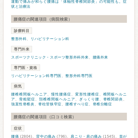
運動で痛みが和らぐ腰痛は「体軸性脊椎関節炎」の可能性も。症
状と治療法
腰痛症の関連項目（病院検索）
診療科目
整形外科
、
リハビリテーション科
専門外来
スポーツクリニック・スポーツ整形外科外来
、
腰痛外来
専門医・資格
リハビリテーション科専門医
、
整形外科専門医
病気
腰椎椎間板ヘルニア
、
慢性腰痛症
、
変形性腰椎症
、
椎間板ヘルニ
ア
、
骨粗鬆症
、
頚椎椎間板ヘルニア
、
ぎっくり腰
、
脊椎関節炎
、
強直性脊椎炎
、
脊柱管狭窄症
、
腰椎すべり症
、
脊椎分離症
腰痛症の関連項目（口コミ検索）
症状
腰痛
(2804)、
背中の痛み
(796)、
肩こり・肩の痛み
(1545)、
首が