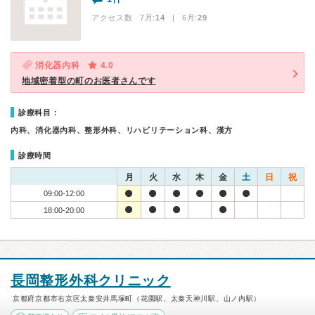
アクセス数 7月:
14
| 6月:
29
消化器内科
4.0
地域密着型の町のお医者さんです
診療科目：
内科、消化器内科、整形外科、リハビリテーション科、漢方
診療時間
月
火
水
木
金
土
日
祝
09:00-12:00
18:00-20:00
長岡整形外科クリニック
京都府京都市右京区太秦安井馬塚町（花園駅、太秦天神川駅、山ノ内駅）