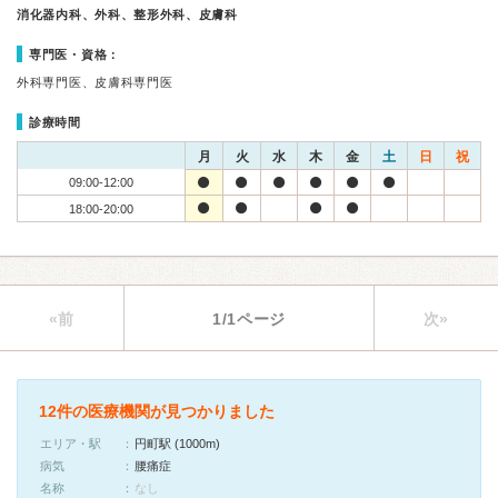
消化器内科、外科、整形外科、皮膚科
専門医・資格：
外科専門医、皮膚科専門医
診療時間
月
火
水
木
金
土
日
祝
09:00-12:00
18:00-20:00
«前
1/1ページ
次»
12件の医療機関が見つかりました
エリア・駅
円町駅 (1000m)
病気
腰痛症
名称
なし