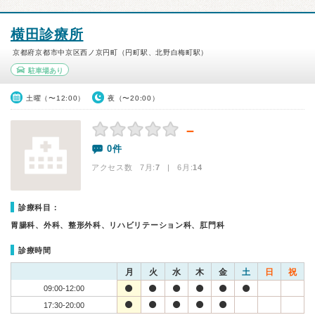
横田診療所
京都府京都市中京区西ノ京円町（円町駅、北野白梅町駅）
駐車場あり
土曜（〜12:00）
夜（〜20:00）
－
0件
アクセス数 7月:
7
| 6月:
14
診療科目：
胃腸科、外科、整形外科、リハビリテーション科、肛門科
診療時間
月
火
水
木
金
土
日
祝
09:00-12:00
17:30-20:00