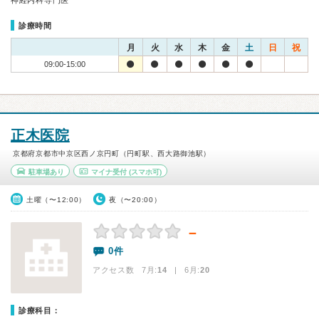
神経内科専門医
診療時間
月
火
水
木
金
土
日
祝
09:00-15:00
正木医院
京都府京都市中京区西ノ京円町（円町駅、西大路御池駅）
駐車場あり
マイナ受付
(スマホ可)
土曜（〜12:00）
夜（〜20:00）
－
0件
アクセス数 7月:
14
| 6月:
20
診療科目：