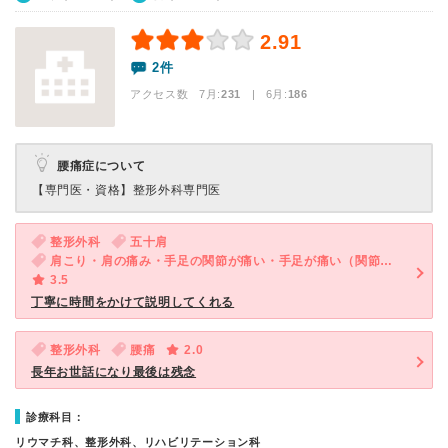
2.91
2件
アクセス数 7月:
231
| 6月:
186
腰痛症について
【専門医・資格】
整形外科専門医
整形外科
五十肩
肩こり・肩の痛み・手足の関節が痛い・手足が痛い（関節を除く）
3.5
丁寧に時間をかけて説明してくれる
整形外科
腰痛
2.0
長年お世話になり最後は残念
診療科目：
リウマチ科、整形外科、リハビリテーション科