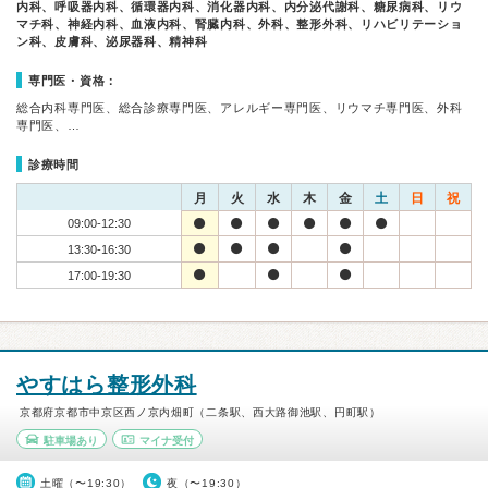
内科、呼吸器内科、循環器内科、消化器内科、内分泌代謝科、糖尿病科、リウ
マチ科、神経内科、血液内科、腎臓内科、外科、整形外科、リハビリテーショ
ン科、皮膚科、泌尿器科、精神科
専門医・資格：
総合内科専門医、総合診療専門医、アレルギー専門医、リウマチ専門医、外科
専門医、…
診療時間
月
火
水
木
金
土
日
祝
09:00-12:30
13:30-16:30
17:00-19:30
やすはら整形外科
京都府京都市中京区西ノ京内畑町（二条駅、西大路御池駅、円町駅）
駐車場あり
マイナ受付
土曜（〜19:30）
夜（〜19:30）