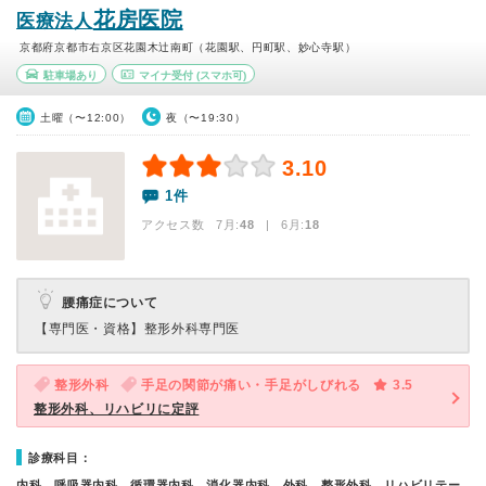
花房医院
医療法人
京都府京都市右京区花園木辻南町（花園駅、円町駅、妙心寺駅）
駐車場あり
マイナ受付
(スマホ可)
土曜（〜12:00）
夜（〜19:30）
3.10
1件
アクセス数 7月:
48
| 6月:
18
腰痛症について
【専門医・資格】
整形外科専門医
整形外科
手足の関節が痛い・手足がしびれる
3.5
整形外科、リハビリに定評
診療科目：
内科、呼吸器内科、循環器内科、消化器内科、外科、整形外科、リハビリテー