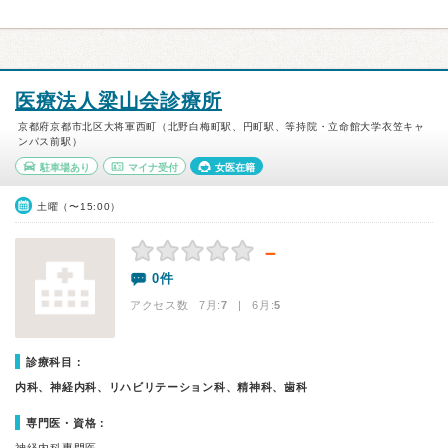
医療法人梁山会診療所
京都府京都市北区大将軍西町（北野白梅町駅、円町駅、等持院・立命館大学衣笠キャ
ンパス前駅）
駐車場あり
マイナ受付
女医在籍
土曜（〜15:00）
－
0件
アクセス数 7月:
7
| 6月:
5
診療科目：
内科、神経内科、リハビリテーション科、精神科、歯科
専門医・資格：