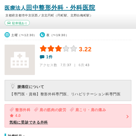
田中整形外科・外科医院
医療法人
京都府京都市中京区西ノ京北円町（円町駅、北野白梅町駅）
駐車場あり
土曜（〜12:30）
夜（〜19:30）
3.22
1件
アクセス数 7月:
37
| 6月:
43
腰痛症について
【専門医・資格】
整形外科専門医、リハビリテーション科専門医
整形外科
肩の筋肉の疲労
肩こり・肩の痛み
4.0
気軽に受診できる外科