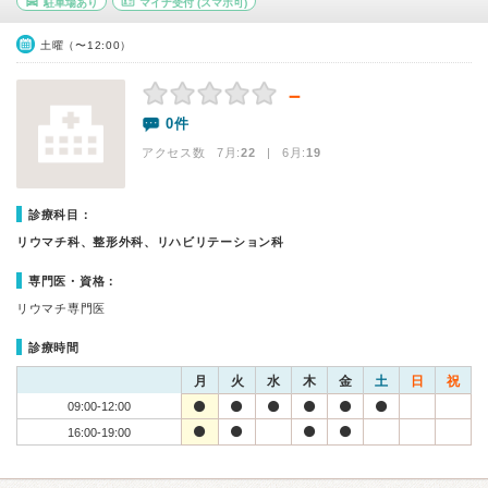
駐車場あり
マイナ受付
(スマホ可)
土曜（〜12:00）
－
0件
アクセス数 7月:
22
| 6月:
19
診療科目：
リウマチ科、整形外科、リハビリテーション科
専門医・資格：
リウマチ専門医
診療時間
月
火
水
木
金
土
日
祝
09:00-12:00
16:00-19:00