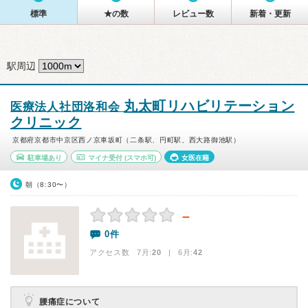
標準
★の数
レビュー数
新着・更新
駅周辺
丸太町リハビリテーション
医療法人社団洛和会
クリニック
京都府京都市中京区西ノ京車坂町（二条駅、円町駅、西大路御池駅）
駐車場あり
マイナ受付
(スマホ可)
女医在籍
朝（8:30〜）
－
0件
アクセス数 7月:
20
| 6月:
42
腰痛症について