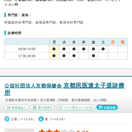
ション科
専門医・資格：
呼吸器外科専門医、循環器専門医、整形外科専門医
診療時間
月
火
水
木
金
土
日
祝
09:00-12:00
17:30-19:30
京都民医連太子道診療
公益社団法人京都保健会
所
京都府京都市中京区西ノ京小堀池町（円町駅、西大路御池駅、山ノ内駅）
駐車場あり
電子決済可
マイナ受付
(スマホ可)
女医在籍
土曜（〜12:30）
夜（〜19:30）