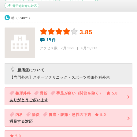
電子処方せん対応
朝（8:30〜）
3.85
15件
アクセス数 7月:
963
| 6月:
1,113
腰痛症について
【専門外来】
スポーツクリニック・スポーツ整形外科外来
整形外科
骨折
手足が痛い（関節を除く）
5.0
ありがとうございます
内科
腸炎
胃痛・腹痛・急性の下痢
5.0
満足する対応
5.0