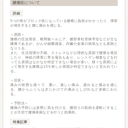
腰痛症について
詳細
5つの骨がブロック状になっている腰椎に負担がかかったり、障害
が発生すると腰に痛みを感じる。
＜原因＞
腰椎の圧迫骨折、椎間板ヘルニア、腰部脊柱管狭窄症などが主な
腰痛であるが、がんや細菌感染、内臓や血液の病気なども原因と
なりうる。
また、生活習慣や不眠、ストレスなど心理的な原因で腰痛を発症
したり、神経の障害に寄る場合もあり、レントゲン検査などを行
っても原因はなかなか特定できない場合が多い。様々な原因によ
って発生する腰痛は15％程しか原因が特定できないと言われてい
る。
＜症状＞
痛みの状態も様々で、重い、激しい痛み、疲れると痛みを感じ
る、腰からふくらはぎにかけての痛みとしびれなど多岐にわた
る。
＜予防法＞
腰痛の予防には姿勢に気を付ける、腰回りの筋肉を柔軟にするこ
とが大切で腰痛体操などを行うと効果的。
特集記事