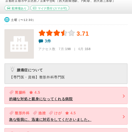
京都府京都市中京区西ノ京東中合町（西大路御池駅、円町駅、西大路三条駅）
駐車場あり
マイナ受付
(スマホ可)
土曜（〜12:30）
3.71
3件
アクセス数 7月:
198
| 6月:
158
腰痛症について
【専門医・資格】
整形外科専門医
胃腸科
4.5
的確な対処と親身になってくれる病院
整形外科
捻挫
けが
4.5
急な怪我に、迅速に対応をしてくださいました。