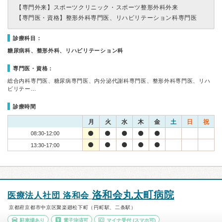
【専門外来】
スポーツクリニック・スポーツ整形外科外来
【専門医・資格】
整形外科専門医、リハビリテーション科専門医
診療科目：
糖尿病科、整形外科、リハビリテーション科
専門医・資格：
総合内科専門医、糖尿病専門医、内分泌代謝科専門医、整形外科専門医、リハ
ビリテー…
診療時間
月
火
水
木
金
土
日
祝
08:30-12:00
13:30-17:00
洛和会丸太町病院
医療法人社団 洛和会
京都府京都市中京区聚楽廻松下町（円町駅、二条駅）
駐車場あり
電子決済可
マイナ受付
(スマホ可)