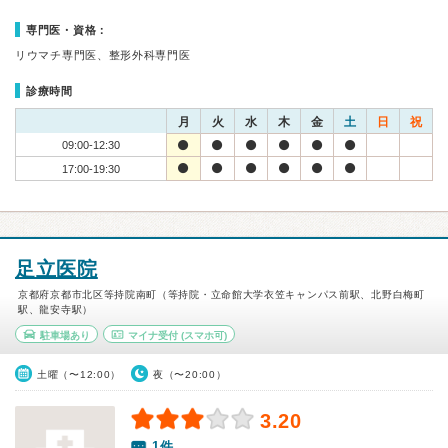
専門医・資格：
リウマチ専門医、整形外科専門医
診療時間
月
火
水
木
金
土
日
祝
09:00-12:30
17:00-19:30
足立医院
京都府京都市北区等持院南町（等持院・立命館大学衣笠キャンパス前駅、北野白梅町
駅、龍安寺駅）
駐車場あり
マイナ受付
(スマホ可)
土曜（〜12:00）
夜（〜20:00）
3.20
1件