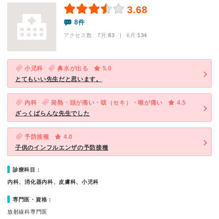
3.68
8件
アクセス数 7月:
83
| 6月:
134
小児科
鼻水が出る
5.0
とてもいい先生だと思います。
内科
発熱・頭が痛い・咳（セキ）・喉が痛い
4.5
ざっくばらんな先生でした
予防接種
4.0
子供のインフルエンザの予防接種
診療科目：
内科、消化器内科、皮膚科、小児科
専門医・資格：
放射線科専門医