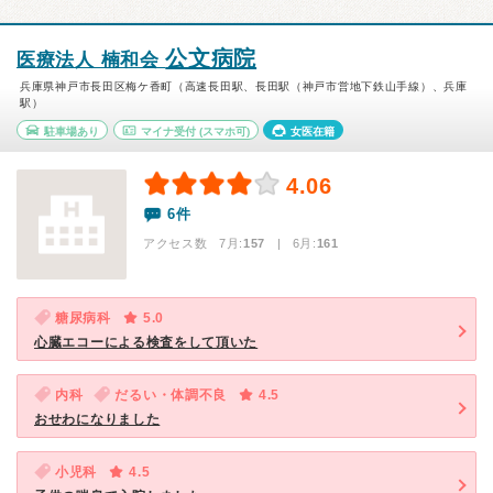
公文病院
医療法人 楠和会
兵庫県神戸市長田区梅ケ香町（高速長田駅、長田駅（神戸市営地下鉄山手線）、兵庫
駅）
駐車場あり
マイナ受付
(スマホ可)
女医在籍
4.06
6件
アクセス数 7月:
157
| 6月:
161
糖尿病科
5.0
心臓エコーによる検査をして頂いた
内科
だるい・体調不良
4.5
おせわになりました
小児科
4.5