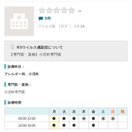
－
0件
アクセス数 7月:
7
| 6月:
26
RSウイルス感染症について
【専門医・資格】
小児科専門医
診療科目：
アレルギー科、小児科
専門医・資格：
小児科専門医
診療時間
月
火
水
木
金
土
日
祝
09:00-12:00
16:00-19:00