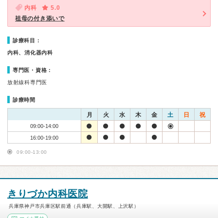
内科
5.0
祖母の付き添いで
診療科目：
内科、消化器内科
専門医・資格：
放射線科専門医
診療時間
月
火
水
木
金
土
日
祝
09:00-14:00
16:00-19:00
09:00-13:00
きりづか内科医院
兵庫県神戸市兵庫区駅前通（兵庫駅、大開駅、上沢駅）