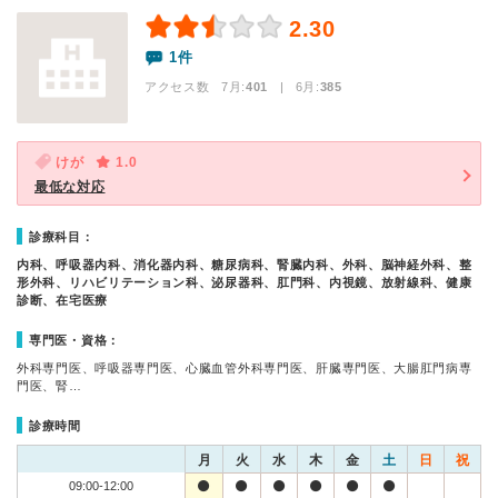
2.30
1件
アクセス数 7月:
401
| 6月:
385
けが
1.0
最低な対応
診療科目：
内科、呼吸器内科、消化器内科、糖尿病科、腎臓内科、外科、脳神経外科、整
形外科、リハビリテーション科、泌尿器科、肛門科、内視鏡、放射線科、健康
診断、在宅医療
専門医・資格：
外科専門医、呼吸器専門医、心臓血管外科専門医、肝臓専門医、大腸肛門病専
門医、腎…
診療時間
月
火
水
木
金
土
日
祝
09:00-12:00