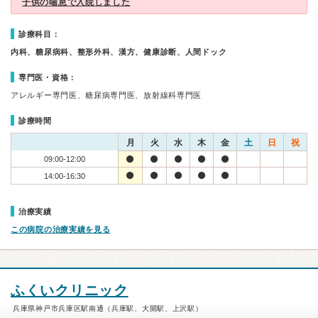
子供の喘息で入院しました
診療科目：
内科、糖尿病科、整形外科、漢方、健康診断、人間ドック
専門医・資格：
アレルギー専門医、糖尿病専門医、放射線科専門医
診療時間
月
火
水
木
金
土
日
祝
09:00-12:00
14:00-16:30
治療実績
この病院の治療実績を見る
ふくいクリニック
兵庫県神戸市兵庫区駅南通（兵庫駅、大開駅、上沢駅）