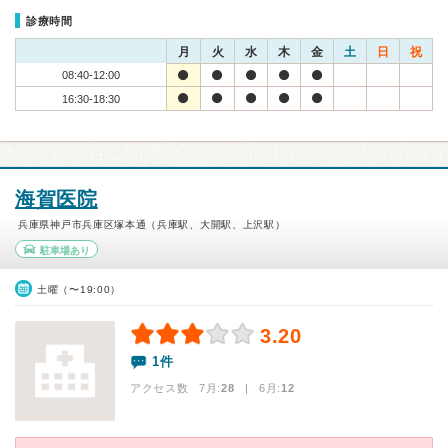
診療時間
月
火
水
木
金
土
日
祝
08:40-12:00
16:30-18:30
海賀医院
兵庫県神戸市兵庫区塚本通（兵庫駅、大開駅、上沢駅）
駐車場あり
土曜（〜19:00）
3.20
1件
アクセス数 7月:
28
| 6月:
12