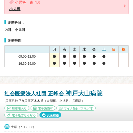
小児科
4.0
小児科
診療科目：
内科、小児科
診療時間
月
火
水
木
金
土
日
祝
09:00-12:00
16:30-19:00
神戸大山病院
社会医療法人社団 正峰会
兵庫県神戸市兵庫区水木通（大開駅、上沢駅、兵庫駅）
駐車場あり
電子決済可
マイナ受付
(スマホ可)
電子処方せん対応
女医在籍
土曜（〜12:00）