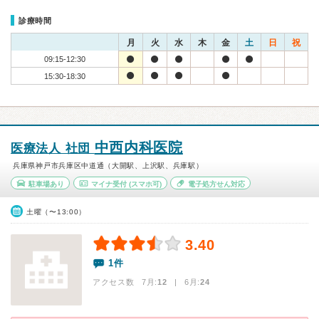
診療時間
月
火
水
木
金
土
日
祝
09:15-12:30
15:30-18:30
中西内科医院
医療法人 社団
兵庫県神戸市兵庫区中道通（大開駅、上沢駅、兵庫駅）
駐車場あり
マイナ受付
(スマホ可)
電子処方せん対応
土曜（〜13:00）
3.40
1件
アクセス数 7月:
12
| 6月:
24