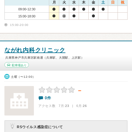
月
火
水
木
金
土
日
祝
09:00-12:30
15:00-18:00
15:00-20:00
ながれ内科クリニック
兵庫県神戸市兵庫区駅南通（兵庫駅、大開駅、上沢駅）
駐車場あり
土曜（〜12:00）
－
0件
アクセス数 7月:
23
| 6月:
26
RSウイルス感染症について