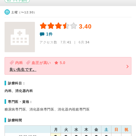
マイナ受付
土曜（〜12:30）
3.40
1件
アクセス数 7月:
41
| 6月:
34
内科
血圧が高い
5.0
良い先生です。
診療科目：
内科、消化器内科
専門医・資格：
糖尿病専門医、消化器病専門医、消化器内視鏡専門医
診療時間
月
火
水
木
金
土
日
祝