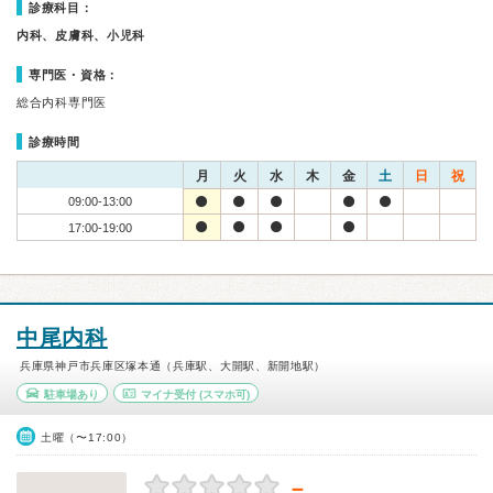
診療科目：
内科、皮膚科、小児科
専門医・資格：
総合内科専門医
診療時間
月
火
水
木
金
土
日
祝
09:00-13:00
17:00-19:00
中尾内科
兵庫県神戸市兵庫区塚本通（兵庫駅、大開駅、新開地駅）
駐車場あり
マイナ受付
(スマホ可)
土曜（〜17:00）
－