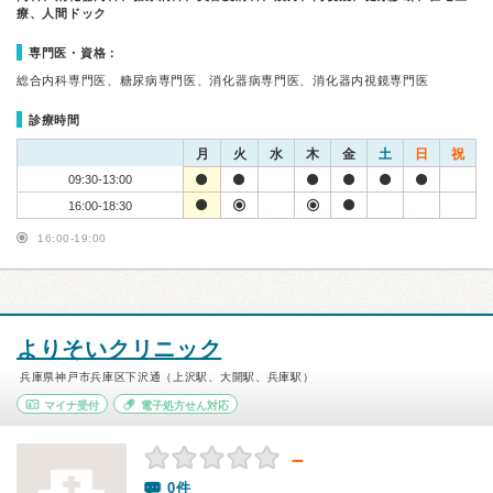
療、人間ドック
専門医・資格：
総合内科専門医、糖尿病専門医、消化器病専門医、消化器内視鏡専門医
診療時間
月
火
水
木
金
土
日
祝
09:30-13:00
16:00-18:30
16:00-19:00
よりそいクリニック
兵庫県神戸市兵庫区下沢通（上沢駅、大開駅、兵庫駅）
マイナ受付
電子処方せん対応
－
0件