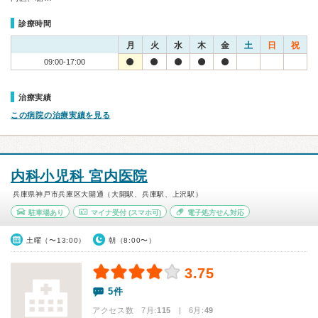
診療時間
月
火
水
木
金
土
日
祝
09:00-17:00
治療実績
この病院の治療実績を見る
内科小児科 宮内医院
兵庫県神戸市兵庫区大開通（大開駅、兵庫駅、上沢駅）
駐車場あり
マイナ受付
(スマホ可)
電子処方せん対応
土曜（〜13:00）
朝（8:00〜）
3.75
5件
アクセス数 7月:
115
| 6月:
49