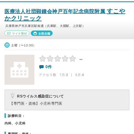
すこや
医療法人社団顕鐘会神戸百年記念病院附属
かクリニック
兵庫県神戸市兵庫区駅南通（兵庫駅、大開駅、上沢駅）
マイナ受付
女医在籍
土曜（〜12:30）
－
0件
アクセス数 7月:
2
| 6月:
4
RSウイルス感染症について
【専門医・資格】
小児科専門医
診療科目：
内科、小児科