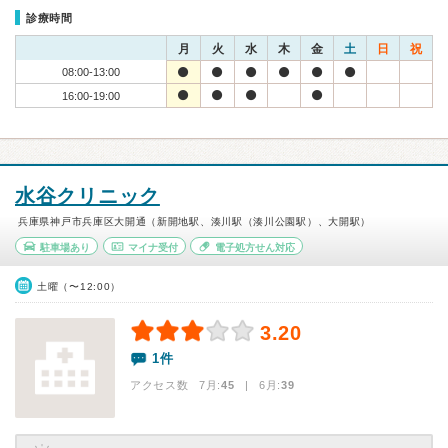
診療時間
月
火
水
木
金
土
日
祝
08:00-13:00
16:00-19:00
水谷クリニック
兵庫県神戸市兵庫区大開通（新開地駅、湊川駅（湊川公園駅）、大開駅）
駐車場あり
マイナ受付
電子処方せん対応
土曜（〜12:00）
3.20
1件
アクセス数 7月:
45
| 6月:
39