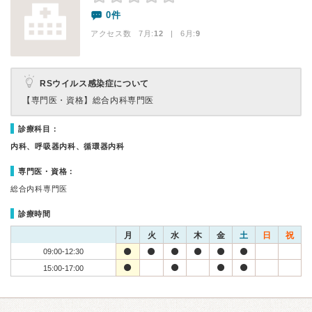
0件
アクセス数 7月:
12
| 6月:
9
RSウイルス感染症について
【専門医・資格】
総合内科専門医
診療科目：
内科、呼吸器内科、循環器内科
専門医・資格：
総合内科専門医
診療時間
月
火
水
木
金
土
日
祝
09:00-12:30
15:00-17:00