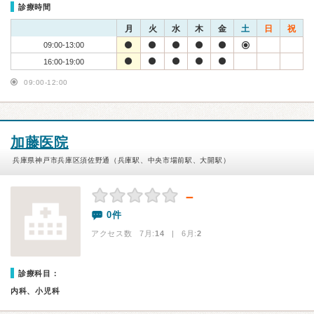
診療時間
月
火
水
木
金
土
日
祝
09:00-13:00
16:00-19:00
09:00-12:00
加藤医院
兵庫県神戸市兵庫区須佐野通（兵庫駅、中央市場前駅、大開駅）
－
0件
アクセス数 7月:
14
| 6月:
2
診療科目：
内科、小児科