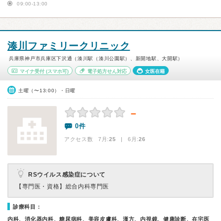
09:00-13:00
湊川ファミリークリニック
兵庫県神戸市兵庫区下沢通（湊川駅（湊川公園駅）、新開地駅、大開駅）
マイナ受付
(スマホ可)
電子処方せん対応
女医在籍
土曜（〜13:00）・日曜
－
0件
アクセス数 7月:
25
| 6月:
26
RSウイルス感染症について
【専門医・資格】
総合内科専門医
診療科目：
内科、消化器内科、糖尿病科、美容皮膚科、漢方、内視鏡、健康診断、在宅医