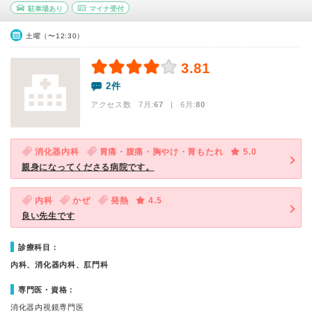
駐車場あり
マイナ受付
土曜（〜12:30）
3.81
2件
アクセス数 7月:
67
| 6月:
80
消化器内科
胃痛・腹痛・胸やけ・胃もたれ
5.0
親身になってくださる病院です。
内科
かぜ
発熱
4.5
良い先生です
診療科目：
内科、消化器内科、肛門科
専門医・資格：
消化器内視鏡専門医