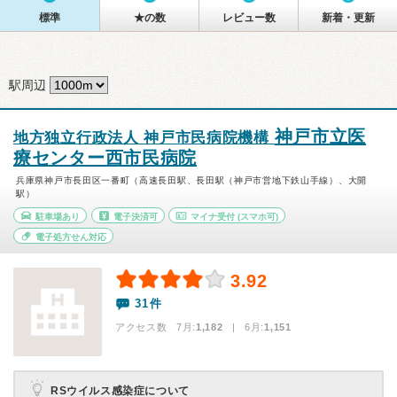
標準
★の数
レビュー数
新着・更新
駅周辺
神戸市立医
地方独立行政法人 神戸市民病院機構
療センター西市民病院
兵庫県神戸市長田区一番町（高速長田駅、長田駅（神戸市営地下鉄山手線）、大開
駅）
駐車場あり
電子決済可
マイナ受付
(スマホ可)
電子処方せん対応
3.92
31件
アクセス数 7月:
1,182
| 6月:
1,151
RSウイルス感染症について