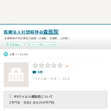
森医院
医療法人社団昭啓会
兵庫県神戸市兵庫区大開通（大開駅、兵庫駅、上沢駅）
駐車場あり
マイナ受付
(スマホ可)
土曜（〜13:00）
－
0件
アクセス数 7月:
8
| 6月:
2
RSウイルス感染症について
【専門医・資格】
総合内科専門医