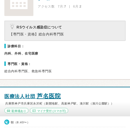
アクセス数 7月:
7
| 6月:
2
RSウイルス感染症について
【専門医・資格】
総合内科専門医
診療科目：
内科、外科、在宅医療
専門医・資格：
総合内科専門医、救急科専門医
芦名医院
医療法人社団
兵庫県神戸市兵庫区永沢町（新開地駅、高速神戸駅、湊川駅（湊川公園駅））
駐車場あり
マイナ受付
(スマホ可)
朝（8:40〜）