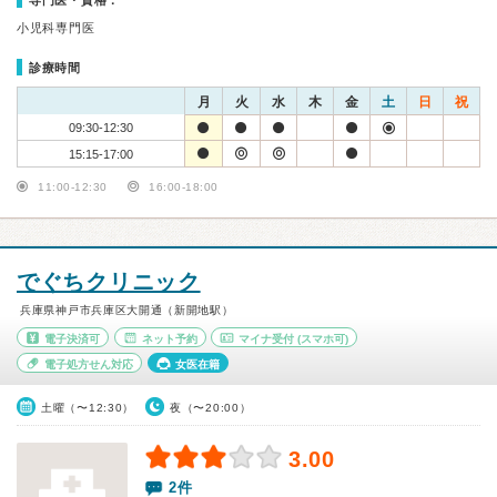
専門医・資格：
小児科専門医
診療時間
月
火
水
木
金
土
日
祝
09:30-12:30
15:15-17:00
11:00-12:30
16:00-18:00
でぐちクリニック
兵庫県神戸市兵庫区大開通（新開地駅）
電子決済可
ネット予約
マイナ受付
(スマホ可)
電子処方せん対応
女医在籍
土曜（〜12:30）
夜（〜20:00）
3.00
2件