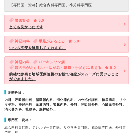
【専門医・資格】
総合内科専門医、小児科専門医
腎盂腎炎
5.0
とても良かったです
神経内科
手足がふるえる
5.0
いつも不安を解消してくれます。
神経内科
パーキンソン病
顔の形がおかしい・ゆがみ・麻痺・手足がふるえる
5.0
的確な診察と地域医療連携のお陰で治療がスムーズに受けること
ができました。
診療科目：
内科、呼吸器内科、循環器内科、消化器内科、内分泌代謝科、糖尿病科、リウ
マチ科、神経内科、血液内科、腎臓内科、外科、呼吸器外科、心臓血管外科、
消化器外科、乳腺科、脳神経外…
専門医・資格：
総合内科専門医、アレルギー専門医、リウマチ専門医、感染症専門医、外科専
門医、糖…