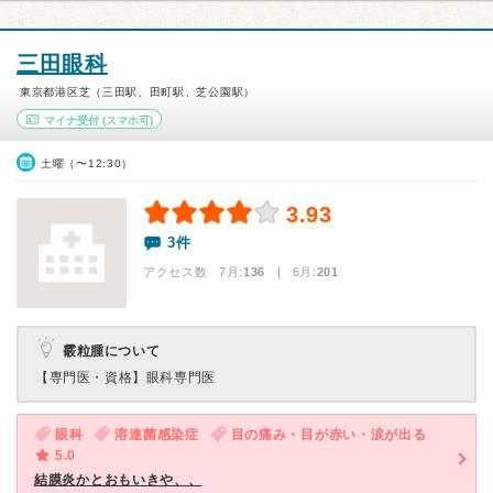
三田眼科
東京都港区芝（三田駅、田町駅、芝公園駅）
マイナ受付
(スマホ可)
土曜（〜12:30）
3.93
3件
アクセス数 7月:
136
| 6月:
201
霰粒腫について
【専門医・資格】
眼科専門医
眼科
溶連菌感染症
目の痛み・目が赤い・涙が出る
5.0
結膜炎かとおもいきや、、