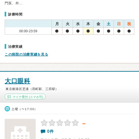
門医、外…
診療時間
月
火
水
木
金
土
日
祝
00:00-23:59
治療実績
この病院の治療実績を見る
大口眼科
東京都港区芝浦（田町駅、三田駅）
マイナ受付
(スマホ可)
土曜（〜17:00）
－
0件