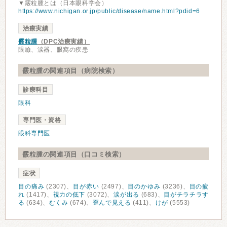
▼霰粒腫とは（日本眼科学会）
https://www.nichigan.or.jp/public/disease/name.html?pdid=6
治療実績
霰粒腫
（DPC治療実績）
眼瞼、涙器、眼窩の疾患
霰粒腫の関連項目（病院検索）
診療科目
眼科
専門医・資格
眼科専門医
霰粒腫の関連項目（口コミ検索）
症状
目の痛み
(2307)、
目が赤い
(2497)、
目のかゆみ
(3236)、
目の疲
れ
(1417)、
視力の低下
(3072)、
涙が出る
(683)、
目がチラチラす
る
(634)、
むくみ
(674)、
歪んで見える
(411)、
けが
(5553)