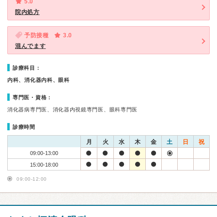
5.0
院内処方
予防接種
3.0
混んでます
診療科目：
内科、消化器内科、眼科
専門医・資格：
消化器病専門医、消化器内視鏡専門医、眼科専門医
診療時間
月
火
水
木
金
土
日
祝
09:00-13:00
15:00-18:00
09:00-12:00