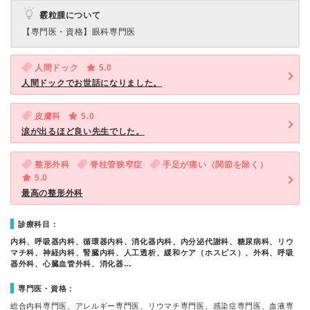
霰粒腫について
【専門医・資格】
眼科専門医
人間ドック
5.0
人間ドックでお世話になりました。
皮膚科
5.0
涙が出るほど良い先生でした。
整形外科
脊柱管狭窄症
手足が痛い（関節を除く）
5.0
最高の整形外科
診療科目：
内科、呼吸器内科、循環器内科、消化器内科、内分泌代謝科、糖尿病科、リウ
マチ科、神経内科、腎臓内科、人工透析、緩和ケア（ホスピス）、外科、呼吸
器外科、心臓血管外科、消化器…
専門医・資格：
総合内科専門医、アレルギー専門医、リウマチ専門医、感染症専門医、血液専