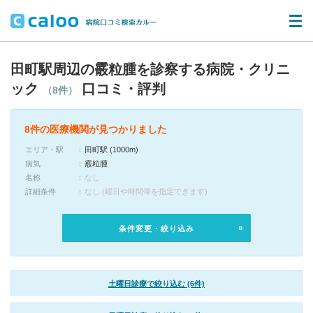
田町駅周辺の霰粒腫を診察する病院・クリニ
ック
口コミ・評判
（8件）
8件の医療機関が見つかりました
エリア・駅
田町駅 (1000m)
病気
霰粒腫
名称
なし
詳細条件
なし (曜日や時間帯を指定できます)
条件変更・絞り込み
土曜日診療で絞り込む (6件)