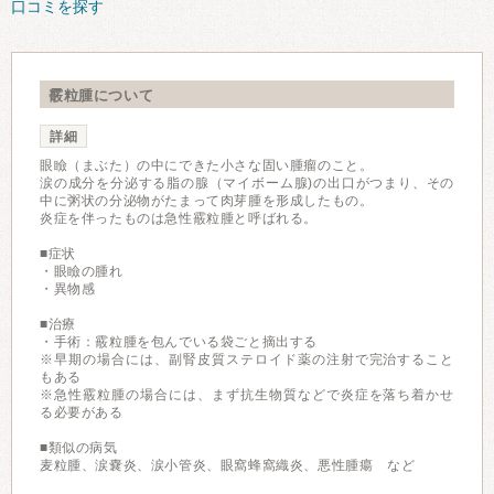
口コミを探す
霰粒腫について
詳細
眼瞼（まぶた）の中にできた小さな固い腫瘤のこと。
涙の成分を分泌する脂の腺（マイボーム腺)の出口がつまり、その
中に粥状の分泌物がたまって肉芽腫を形成したもの。
炎症を伴ったものは急性霰粒腫と呼ばれる。
■症状
・眼瞼の腫れ
・異物感
■治療
・手術：霰粒腫を包んでいる袋ごと摘出する
※早期の場合には、副腎皮質ステロイド薬の注射で完治すること
もある
※急性霰粒腫の場合には、まず抗生物質などで炎症を落ち着かせ
る必要がある
■類似の病気
麦粒腫、涙嚢炎、涙小管炎、眼窩蜂窩織炎、悪性腫瘍 など