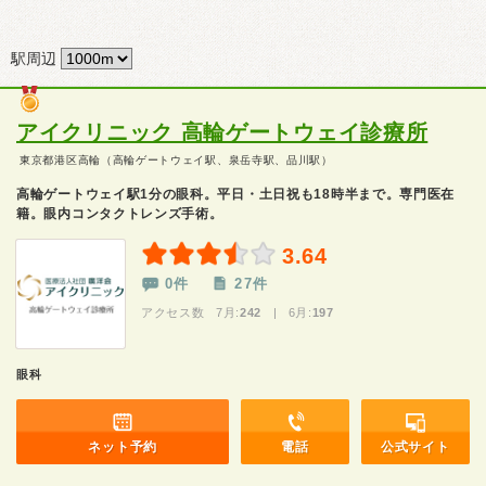
駅周辺
アイクリニック 高輪ゲートウェイ診療所
東京都港区高輪（高輪ゲートウェイ駅、泉岳寺駅、品川駅）
高輪ゲートウェイ駅1分の眼科。平日・土日祝も18時半まで。専門医在
籍。眼内コンタクトレンズ手術。
3.64
0件
27件
アクセス数 7月:
242
| 6月:
197
眼科
ネット予約
電話
公式サイト