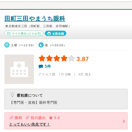
田町三田やまうち眼科
東京都港区三田（田町駅、三田駅、赤羽橋駅）
マイナ受付
(スマホ可)
女医在籍
土曜（〜12:30）
夜（〜20:00）
3.87
5件
アクセス数 7月:
196
| 6月:
311
霰粒腫について
【専門医・資格】
眼科専門医
眼科
目の疲れ
5.0
とってもいい先生です！