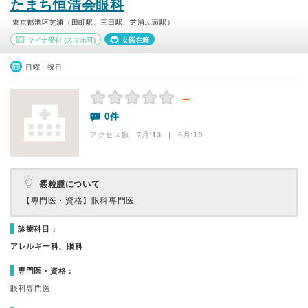
たまち恒清会眼科
東京都港区芝浦（田町駅、三田駅、芝浦ふ頭駅）
マイナ受付
(スマホ可)
女医在籍
日曜・祝日
－
0件
アクセス数 7月:
13
| 6月:
19
霰粒腫について
【専門医・資格】
眼科専門医
診療科目：
アレルギー科、眼科
専門医・資格：
眼科専門医