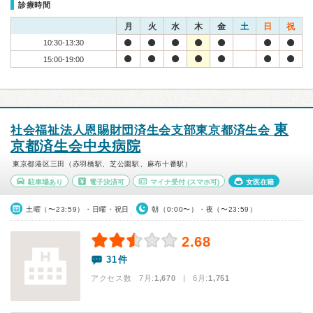
診療時間
月
火
水
木
金
土
日
祝
10:30-13:30
15:00-19:00
東
社会福祉法人恩賜財団済生会支部東京都済生会
京都済生会中央病院
東京都港区三田（赤羽橋駅、芝公園駅、麻布十番駅）
駐車場あり
電子決済可
マイナ受付
(スマホ可)
女医在籍
土曜（〜23:59）・日曜・祝日
朝（0:00〜）・夜（〜23:59）
2.68
31件
アクセス数 7月:
1,670
| 6月:
1,751