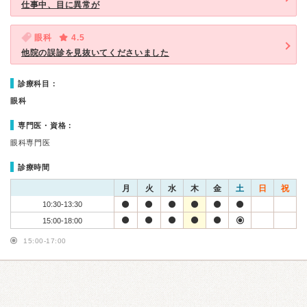
仕事中、目に異常が
眼科
4.5
他院の誤診を見抜いてくださいました
診療科目：
眼科
専門医・資格：
眼科専門医
診療時間
月
火
水
木
金
土
日
祝
10:30-13:30
15:00-18:00
15:00-17:00