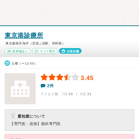
東京港診療所
東京都港区海岸（芝浦ふ頭駅、田町駅）
駐車場あり
マイナ受付
女医在籍
土曜（〜12:00）
3.45
2件
アクセス数 7月:
50
| 6月:
31
霰粒腫について
【専門医・資格】
眼科専門医