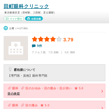
田町眼科クリニック
東京都港区芝（田町駅、三田駅、芝公園駅）
マイナ受付
女医在籍
土曜（〜17:00）
3.79
9件
アクセス数 7月:
260
| 6月:
355
霰粒腫について
【専門医・資格】
眼科専門医
眼科
目のかゆみ・目の痛み・目が赤い
5.0
目の炎症
眼科
目の痛み
5.0