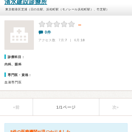
清水建設診療所
東京都港区芝浦（日の出駅、浜松町駅（モノレール浜松町駅）、竹芝駅）
－
0件
アクセス数 7月:
7
| 6月:
18
診療科目：
内科、眼科
専門医・資格：
血液専門医
«前
1/1ページ
次»
8件の医療機関が見つかりました