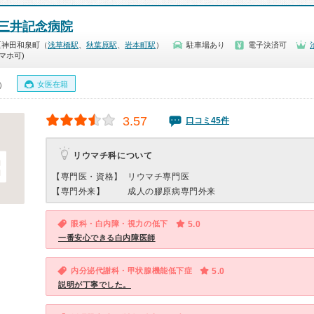
三井記念病院
区神田和泉町（
浅草橋駅
、
秋葉原駅
、
岩本町駅
）
駐車場あり
電子決済可
マホ可)
女医在籍
0）
3.57
口コミ45件
リウマチ科について
【専門医・資格】
リウマチ専門医
【専門外来】
成人の膠原病専門外来
眼科・白内障・視力の低下
5.0
一番安心できる白内障医師
内分泌代謝科・甲状腺機能低下症
5.0
説明が丁寧でした。