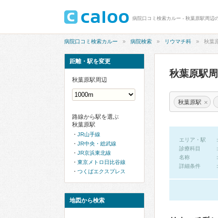
病院口コミ検索カルー - 秋葉原駅周辺
病院口コミ検索カルー
病院検索
リウマチ科
秋葉
距離・駅を変更
秋葉原駅
秋葉原駅周辺
×
秋葉原駅
路線から駅を選ぶ
秋葉原駅
JR山手線
エリア・駅
JR中央・総武線
診療科目
JR京浜東北線
名称
東京メトロ日比谷線
詳細条件
つくばエクスプレス
地図から検索