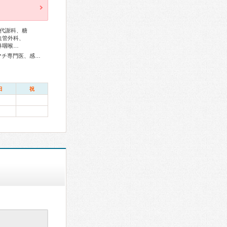
代謝科、糖
血管外科、
鼻咽喉…
総合内科専門医、総合診療専門医、アレルギー専門医、リウマチ専門医、感染症専門医、血液専門医、外科専門医、糖尿病専門医、内分泌代謝科専門医、甲状腺専門医、呼吸器専門医、呼吸器外科専門医、気管支鏡専門医、循環器専門医、心臓血管外科専門医、高血圧専門医、不整脈専門医、消化器外科専門医、肝臓専門医、消化器内視鏡専門医、泌尿器科専門医、腎臓専門医、透析専門医、神経内科専門医、脳神経外科専門医、頭痛専門医、整形外科専門医、リハビリテーション科専門医、脊椎脊髄外科専門医、形成外科専門医、皮膚科専門医、眼科専門医、耳鼻咽喉科専門医、めまい相談医、産婦人科専門医、婦人科腫瘍専門医、生殖医療専門医、乳腺専門医、産科婦人科腹腔鏡技術認定医、女性ヘルスケア専門医、小児科専門医、老年病専門医、認知症専門医、老年精神専門医、一般病院連携精神医学専門医、精神科専門医、麻酔科専門医、緩和医療専門医、細胞診専門医、超音波専門医、病理専門医、口腔外科専門医、核医学専門医、放射線科専門医、救急科専門医、がん薬物療法専門医、がん治療認定医
日
祝