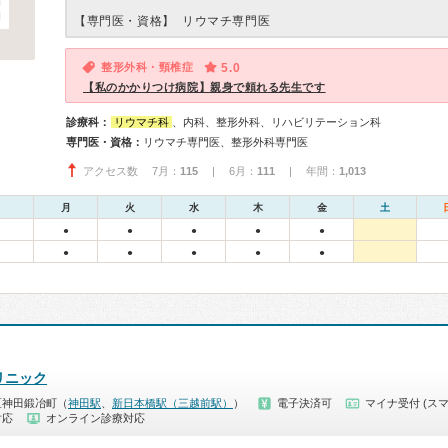
【専門医・資格】
リウマチ専門医
整形外科・頸椎症
5.0
【私のかかりつけ病院】親身で頼れる先生です
診療科：
リウマチ科
、内科、整形外科、リハビリテーション科
専門医・資格：
リウマチ専門医、整形外科専門医
アクセス数 7月：
115
| 6月：
111
| 年間：
1,013
月
火
水
木
金
土
●
●
●
●
●
●
●
●
●
●
リニック
区神田鍛冶町（
神田駅
、
新日本橋駅（三越前駅）
）
電子決済可
マイナ受付 (スマ
対応
オンライン診療対応