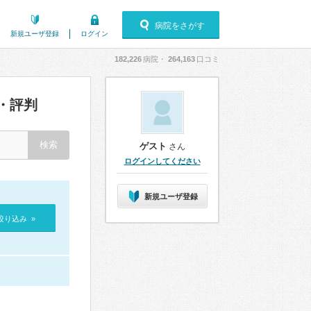
病院をさがす
新規ユーザ登録
ログイン
182,226
病院・
264,163
口コミ
・評判
ゲスト
さん
ログインしてください
新規ユーザ登録
絞り込み »