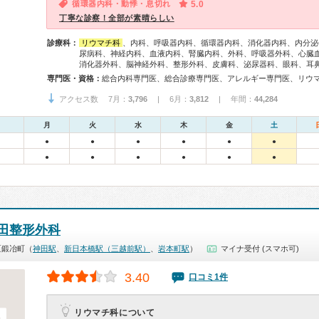
循環器内科・動悸・息切れ
5.0
丁寧な診察！全部が素晴らしい
診療科：
リウマチ科
、内科、呼吸器内科、循環器内科、消化器内科、内分泌
尿病科、神経内科、血液内科、腎臓内科、外科、呼吸器外科、心臓
消化器外科、脳神経外科、整形外科、皮膚科、泌尿器科、眼科、耳
専門医・資格：
アクセス数 7月：
3,796
| 6月：
3,812
| 年間：
44,284
月
火
水
木
金
土
●
●
●
●
●
●
●
●
●
●
●
●
田整形外科
区鍛冶町（
神田駅
、
新日本橋駅（三越前駅）
、
岩本町駅
）
マイナ受付 (スマホ可)
3.40
口コミ1件
リウマチ科について