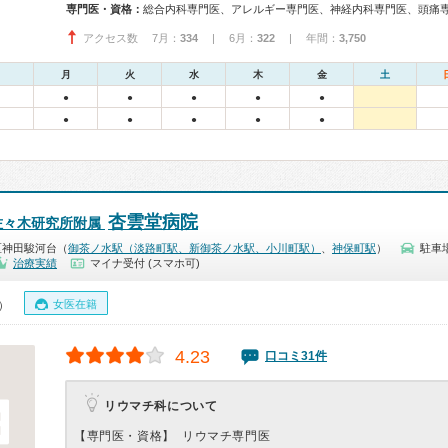
専門医・資格：
総合内科専門医、アレルギー専門医、神経内科専門医、頭痛
アクセス数 7月：
334
| 6月：
322
| 年間：
3,750
月
火
水
木
金
土
●
●
●
●
●
●
●
●
●
●
杏雲堂病院
佐々木研究所附属
区神田駿河台（
御茶ノ水駅（淡路町駅、新御茶ノ水駅、小川町駅）
、
神保町駅
）
駐車
治療実績
マイナ受付 (スマホ可)
女医在籍
0）
4.23
口コミ31件
リウマチ科について
【専門医・資格】
リウマチ専門医