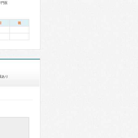
専門医
日
祝
場あり