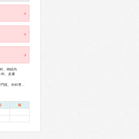
科、神経内
ン科、皮膚
総合内科専門医、アレルギー専門医、リウマチ専門医、血液専門医、外科専門医、糖尿病専門医、内分泌代謝科専門医、呼吸器専門医、循環器専門医、消化器病専門医、消化器外科専門医、肝臓専門医、消化器内視鏡専門医、泌尿器科専門医、神経内科専門医、整形外科専門医、リハビリテーション科専門医、形成外科専門医、皮膚科専門医、産婦人科専門医、婦人科腫瘍専門医、乳腺専門医、産科婦人科腹腔鏡技術認定医、老年病専門医、精神科専門医、麻酔科専門医、細胞診専門医、超音波専門医、病理専門医、レーザー専門医、核医学専門医、放射線科専門医、臨床遺伝専門医、がん薬物療法専門医、がん治療認定医
日
祝