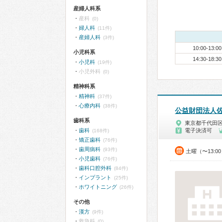
産婦人科系
産科
(0)
婦人科
(11件)
産婦人科
(3件)
10:00-13:00
小児科系
14:30-18:30
小児科
(19件)
小児外科
(0)
精神科系
精神科
(37件)
心療内科
(38件)
公益財団法人
歯科系
東京都千代田
歯科
電子決済可
(168件)
矯正歯科
(76件)
歯周病科
(93件)
土曜（〜13:0
小児歯科
(76件)
歯科口腔外科
(84件)
インプラント
(25件)
ホワイトニング
(26件)
その他
漢方
(9件)
救急科
(0)