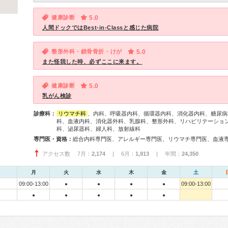
健康診断
5.0
人間ドックではBest-in-Classと感じた病院
整形外科・鎖骨骨折・けが
5.0
また怪我した時、必ずここに来ます。
健康診断
5.0
乳がん検診
診療科：
リウマチ科
、内科、呼吸器内科、循環器内科、消化器内科、糖尿病
科、血液内科、消化器外科、乳腺科、整形外科、リハビリテーショ
科、泌尿器科、婦人科、放射線科
専門医・資格：
アクセス数 7月：
2,174
| 6月：
1,913
| 年間：
24,350
月
火
水
木
金
土
09:00-13:00
09:00-13:00
●
●
●
●
●
●
●
●
●