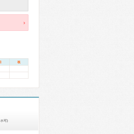
日
祝
ホ可)