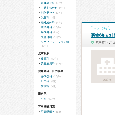
呼吸器外科
(2件)
心臓血管外科
(4件)
消化器外科
(3件)
乳腺科
(2件)
脳神経外科
(7件)
整形外科
(15件)
ネット予約
形成外科
(9件)
医療法人社
美容外科
(10件)
リハビリテーション科
東京都千代田
(8件)
皮膚科系
皮膚科
(52件)
美容皮膚科
(23件)
泌尿器科・肛門科系
泌尿器科
(16件)
診療所
肛門科
(4件)
性病科
(5件)
眼科系
眼科
(14件)
耳鼻咽喉科系
耳鼻咽喉科
(15件)