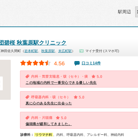
駅周辺
団碧桜 秋葉原駅クリニック
区神田佐久間町（
岩本町駅
、
秋葉原駅
、
末広町駅
）
マイナ受付 (スマホ可)
4.56
口コミ14件
内科・気管支喘息・咳（セキ）・痰
5.0
この地域の内科で一番安心できる優しい先生
呼吸器内科・咳（セキ）
5.0
真に心のある先生に出会った
内科・片頭痛
5.0
偏頭痛が緩和してきました。
診療科：
リウマチ科
、内科、呼吸器内科、アレルギー科、神経内科