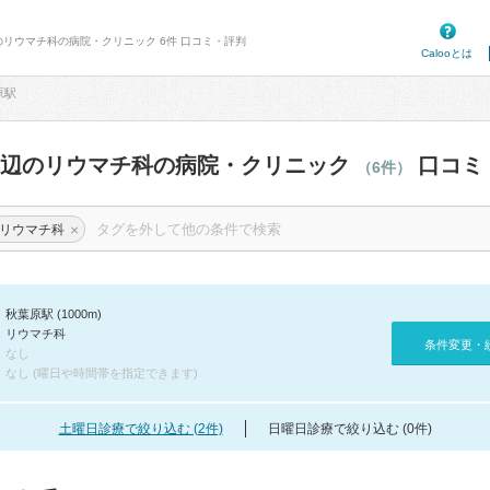
のリウマチ科の病院・クリニック 6件 口コミ・評判
Calooとは
原駅
周辺のリウマチ科の病院・クリニック
口コミ
（6件）
×
リウマチ科
秋葉原駅 (1000m)
リウマチ科
条件変更・
なし
なし (曜日や時間帯を指定できます)
土曜日診療で絞り込む (2件)
日曜日診療で絞り込む (0件)