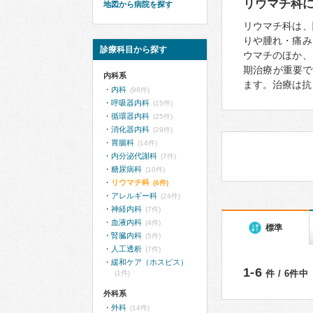
リウマチ科
地図から病院を探す
リウマチ科は、
りや腫れ・痛み
診療科目から探す
ウマチのほか、
期治療が重要で
内科系
ます。治療は抗
内科
(98件)
呼吸器内科
(15件)
循環器内科
(25件)
消化器内科
(29件)
胃腸科
(14件)
内分泌代謝科
(7件)
糖尿病科
(10件)
リウマチ科
(6件)
アレルギー科
(24件)
神経内科
(7件)
血液内科
(4件)
標準
腎臓内科
(5件)
人工透析
(7件)
緩和ケア（ホスピス）
1-6
件 / 6件中
(1件)
外科系
外科
(14件)