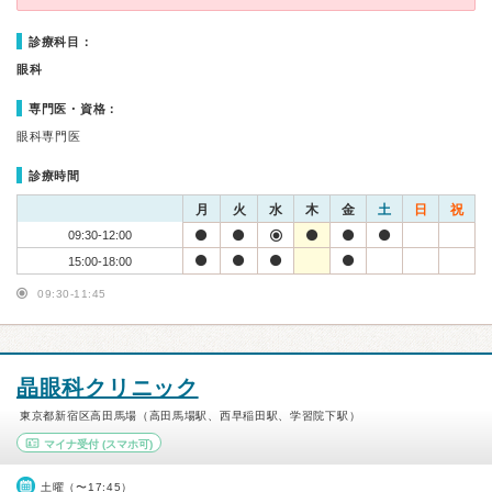
診療科目：
眼科
専門医・資格：
眼科専門医
診療時間
月
火
水
木
金
土
日
祝
09:30-12:00
15:00-18:00
09:30-11:45
晶眼科クリニック
東京都新宿区高田馬場（高田馬場駅、西早稲田駅、学習院下駅）
マイナ受付
(スマホ可)
土曜（〜17:45）