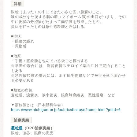
詳細
眼瞼（まぶた）の中にできた小さな固い腫瘤のこと。
涙の成分を分泌する脂の腺（マイボーム腺)の出口がつまり、その
中に粥状の分泌物がたまって肉芽腫を形成したもの。
炎症を伴ったものは急性霰粒腫と呼ばれる。
■症状
・眼瞼の腫れ
・異物感
■治療
・手術：霰粒腫を包んでいる袋ごと摘出する
※早期の場合には、副腎皮質ステロイド薬の注射で完治すること
もある
※急性霰粒腫の場合には、まず抗生物質などで炎症を落ち着かせ
る必要がある
■類似の病気
麦粒腫、涙嚢炎、涙小管炎、眼窩蜂窩織炎、悪性腫瘍 など
▼霰粒腫とは（日本眼科学会）
https://www.nichigan.or.jp/public/disease/name.html?pdid=6
治療実績
霰粒腫
（DPC治療実績）
眼瞼、涙器、眼窩の疾患