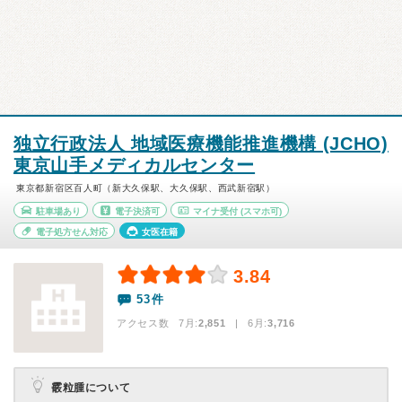
独立行政法人 地域医療機能推進機構 (JCHO)
東京山手メディカルセンター
東京都新宿区百人町（新大久保駅、大久保駅、西武新宿駅）
駐車場あり
電子決済可
マイナ受付
(スマホ可)
電子処方せん対応
女医在籍
3.84
53件
アクセス数 7月:
2,851
| 6月:
3,716
霰粒腫について