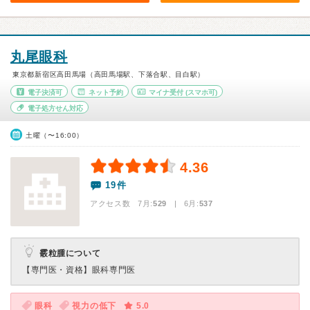
丸尾眼科
東京都新宿区高田馬場（高田馬場駅、下落合駅、目白駅）
電子決済可
ネット予約
マイナ受付
(スマホ可)
電子処方せん対応
土曜（〜16:00）
4.36
19件
アクセス数 7月:
529
| 6月:
537
霰粒腫について
【専門医・資格】
眼科専門医
眼科
視力の低下
5.0