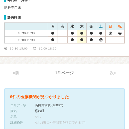
専門医・資格：
眼科専門医
診療時間
月
火
水
木
金
土
日
祝
10:30-13:30
15:00-19:30
10:30-15:00
15:00-18:30
«前
1/1ページ
次»
9件の医療機関が見つかりました
エリア・駅
高田馬場駅 (1000m)
病気
霰粒腫
名称
なし
詳細条件
なし (曜日や時間帯を指定できます)