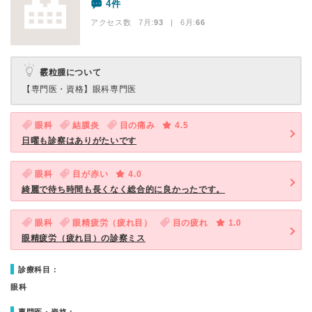
4件
アクセス数 7月:
93
| 6月:
66
霰粒腫について
【専門医・資格】
眼科専門医
眼科
結膜炎
目の痛み
4.5
日曜も診察はありがたいです
眼科
目が赤い
4.0
綺麗で待ち時間も長くなく総合的に良かったです。
眼科
眼精疲労（疲れ目）
目の疲れ
1.0
眼精疲労（疲れ目）の診察ミス
診療科目：
眼科