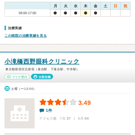
月
火
水
木
金
土
日
祝
09:00-17:00
治療実績
この病院の治療実績を見る
小滝橋西野眼科クリニック
東京都新宿区北新宿（落合駅、下落合駅、中井駅）
マイナ受付
女医在籍
土曜（〜13:00）
3.49
1件
アクセス数 7月:
37
| 6月:
54