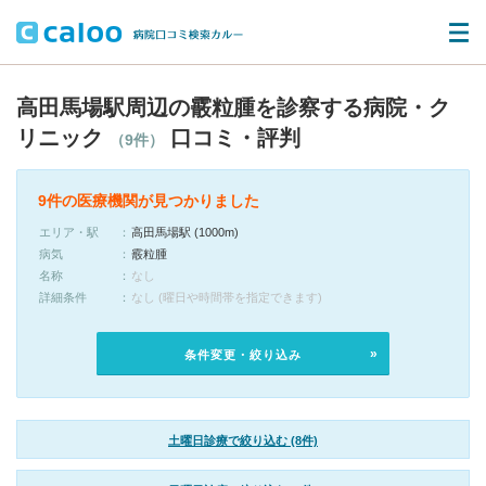
高田馬場駅周辺の霰粒腫を診察する病院・ク
リニック
口コミ・評判
（9件）
9件の医療機関が見つかりました
エリア・駅
高田馬場駅 (1000m)
病気
霰粒腫
名称
なし
詳細条件
なし (曜日や時間帯を指定できます)
条件変更・絞り込み
土曜日診療で絞り込む (8件)