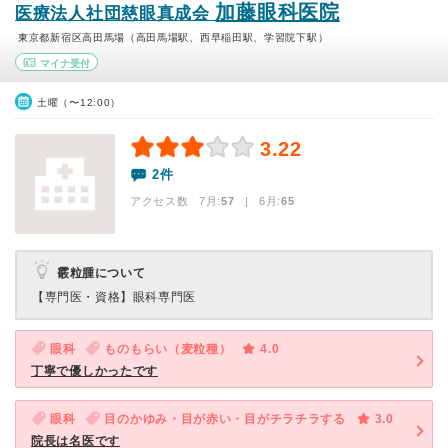
加藤眼科医院
医療法人社団慈眼真成会
東京都新宿区高田馬場（高田馬場駅、西早稲田駅、学習院下駅）
マイナ受付
土曜（〜12:00）
3.22
2件
アクセス数 7月:
57
| 6月:
65
霰粒腫について
【専門医・資格】
眼科専門医
眼科
ものもらい（麦粒種）
4.0
丁寧で優しかったです
眼科
目のかゆみ・目が赤い・目がチラチラする
3.0
院長は名医です