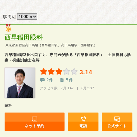
駅周辺
西早稲田眼科
東京都新宿区高田馬場（西早稲田駅、高田馬場駅、面影橋駅）
西早稲田駅2番出口すぐ、専門医が診る『西早稲田眼科』 土日祝日も診
療・視能訓練士在籍
3.14
2件
5件
アクセス数 7月:
142
| 6月:
137
眼科
ネット予約
電話
公式サイト