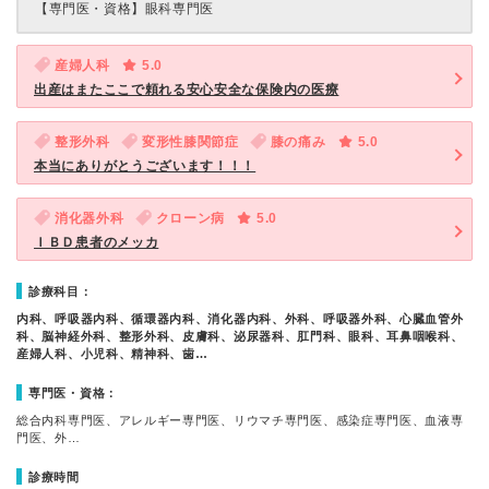
【専門医・資格】
眼科専門医
産婦人科
5.0
出産はまたここで頼れる安心安全な保険内の医療
整形外科
変形性膝関節症
膝の痛み
5.0
本当にありがとうございます！！！
消化器外科
クローン病
5.0
ＩＢＤ患者のメッカ
診療科目：
内科、呼吸器内科、循環器内科、消化器内科、外科、呼吸器外科、心臓血管外
科、脳神経外科、整形外科、皮膚科、泌尿器科、肛門科、眼科、耳鼻咽喉科、
産婦人科、小児科、精神科、歯…
専門医・資格：
総合内科専門医、アレルギー専門医、リウマチ専門医、感染症専門医、血液専
門医、外…
診療時間