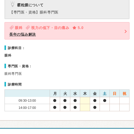
霰粒腫について
【専門医・資格】
眼科専門医
眼科
視力の低下・目の痛み
5.0
長年の悩み解決
診療科目：
眼科
専門医・資格：
眼科専門医
診療時間
月
火
水
木
金
土
日
祝
09:30-13:00
14:00-17:00