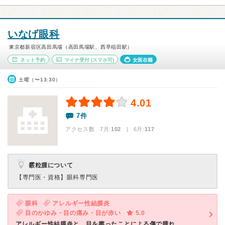
いなげ眼科
東京都新宿区高田馬場（高田馬場駅、西早稲田駅）
ネット予約
マイナ受付
(スマホ可)
女医在籍
土曜（〜13:30）
4.01
7件
アクセス数 7月:
102
| 6月:
117
霰粒腫について
【専門医・資格】
眼科専門医
眼科
アレルギー性結膜炎
目のかゆみ・目の痛み・目が赤い
5.0
アレルギー性結膜炎と、目を擦ったことによる傷で腫れ