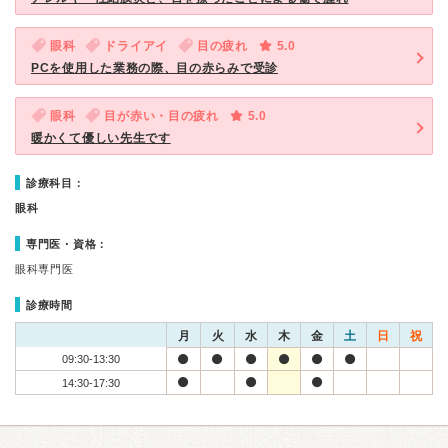
眼科
ドライアイ
目の疲れ
5.0
PCを使用した業務の際、目の赤らみで受診
眼科
目が赤い・目の疲れ
5.0
暖かくて優しい先生です
診療科目：
眼科
専門医・資格：
眼科専門医
診療時間
月
火
水
木
金
土
日
祝
09:30-13:30
14:30-17:30