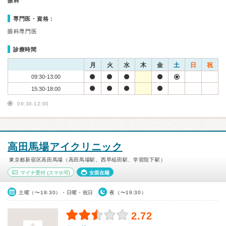
眼科
専門医・資格：
眼科専門医
診療時間
月
火
水
木
金
土
日
祝
09:30-13:00
15:30-18:00
09:30-12:00
高田馬場アイクリニック
東京都新宿区高田馬場（高田馬場駅、西早稲田駅、学習院下駅）
マイナ受付
(スマホ可)
女医在籍
土曜（〜18:30）・日曜・祝日
夜（〜19:30）
2.72