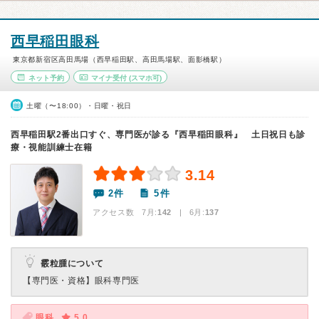
西早稲田眼科
東京都新宿区高田馬場（西早稲田駅、高田馬場駅、面影橋駅）
ネット予約
マイナ受付
(スマホ可)
土曜（〜18:00）・日曜・祝日
西早稲田駅2番出口すぐ、専門医が診る『西早稲田眼科』 土日祝日も診
療・視能訓練士在籍
3.14
2件
5件
アクセス数 7月:
142
| 6月:
137
霰粒腫について
【専門医・資格】
眼科専門医
眼科
5.0