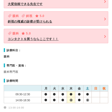
大変信頼できる先生です
眼科
斜視
5.0
斜視の権威の診察が受けられる
眼科
5.0
コンタクトを買うならここです！！
診療科目：
眼科
専門医・資格：
眼科専門医
診療時間
月
火
水
木
金
土
日
祝
09:30-12:30
14:00-18:30
13:00-16:00