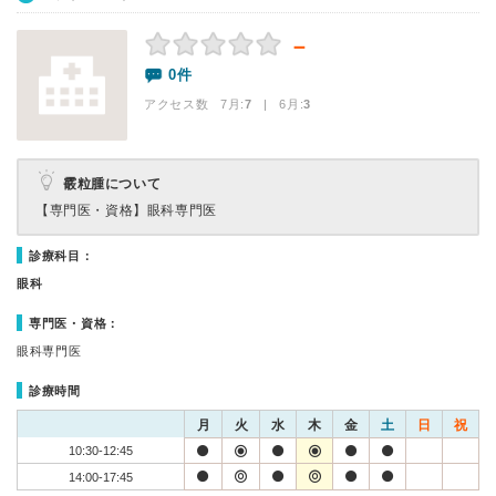
－
0件
アクセス数 7月:
7
| 6月:
3
霰粒腫について
【専門医・資格】
眼科専門医
診療科目：
眼科
専門医・資格：
眼科専門医
診療時間
月
火
水
木
金
土
日
祝
10:30-12:45
14:00-17:45