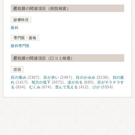
霰粒腫の関連項目（病院検索）
診療科目
眼科
専門医・資格
眼科専門医
霰粒腫の関連項目（口コミ検索）
症状
目の痛み
(2307)、
目が赤い
(2497)、
目のかゆみ
(3236)、
目の疲
れ
(1417)、
視力の低下
(3071)、
涙が出る
(683)、
目がチラチラす
る
(634)、
むくみ
(674)、
歪んで見える
(412)、
けが
(5554)