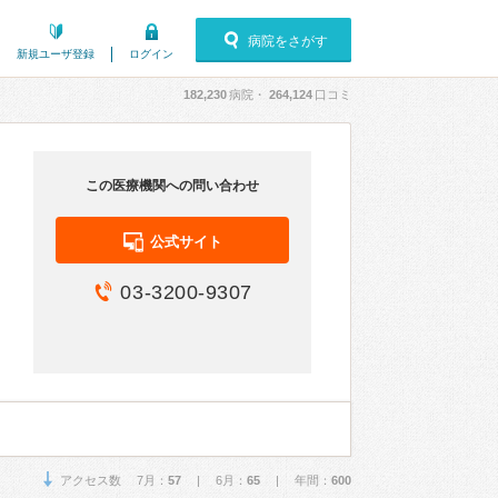
病院をさがす
新規ユーザ登録
ログイン
182,230
病院・
264,124
口コミ
この医療機関への問い合わせ
公式サイト
03-3200-9307
アクセス数 7月：
57
| 6月：
65
| 年間：
600