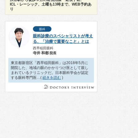
ICL・レーシック、土曜も13時まで、WEB予約あ
り
眼科
眼科診療のスペシャリストが考え
る、「治療で重要なこと」とは
西早稲田眼科
寺井 和都
院長
東京都新宿区「西早稲田眼科」は2018年5月に
開院した、地域の眼のかかりつけ医として親し
まれているクリニックだ。日本眼科学会が認定
する眼科専門医…(
続きを読む
)