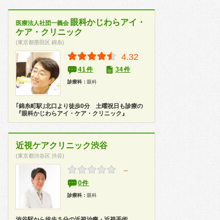
眼科かじわらアイ・
医療法人社団一義会
ケア・クリニック
(東京都墨田区 錦糸)
4.32
41件
34件
診療科：
眼科
｢錦糸町駅｣北口より徒歩0分 土曜祝日も診療の
『眼科かじわらアイ・ケア・クリニック』
近視ケアクリニック渋谷
(東京都渋谷区 渋谷)
－
0件
診療科：
眼科
渋谷駅から徒歩５分の近視治療・近視手術、