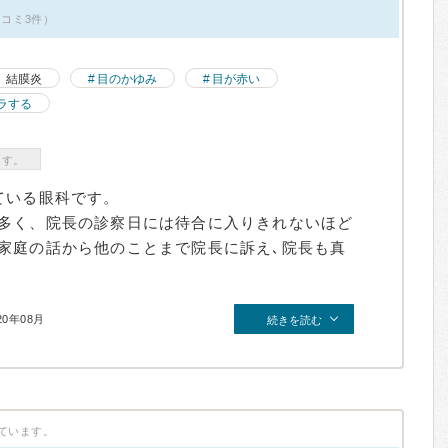
口コミ3件）
結膜炎
目のかゆみ
目が赤い
ラする
ます。
ている眼科です。
多く、院長の診察日には待合に入りきれないほど
家庭の話から他のことまで院長に訴え､院長も真
20年08月
続きを読む
ています。