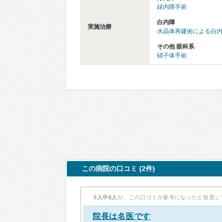
緑内障手術
白内障
実施治療
水晶体再建術による白
その他 眼科系
硝子体手術
この病院の口コミ (2件)
6人中6人
が、この口コミが参考になったと投票し
院長は名医です