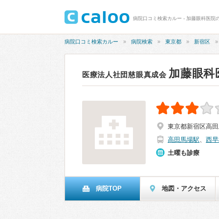
病院口コミ検索カルー - 加藤眼科医院の
病院口コミ検索カルー
病院検索
東京都
新宿区
加藤眼科
医療法人社団慈眼真成会
東京都新宿区高田馬場
高田馬場駅
、
西早
土曜も診療
病院TOP
地図・アクセス