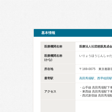
基本情報
医療機関名称
医療法人社団慈眼真成会
医療機関名称
いりょうほうじんしゃだ
(かな)
所在地
〒169-0075 東京都新
最寄駅
高田馬場駅
、
西早稲田
・山手線 高田馬場駅下車
アクセス
・東西線 高田馬場駅下車
・西武新宿線 高田馬場駅