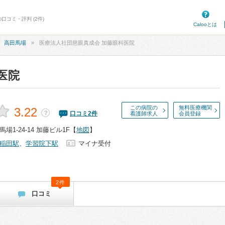
口コミ・評判 (2件)
Calooとは
高田馬場
医療法人社団慈眼真成会 加藤眼科医院
医院
この病院の
無料医療機関
3.22
？
口コミ
2
件
看護師求人
会員登録
1-24-14 加藤ビル1F
【
地図
】
稲田駅
、
学習院下駅
マイナ受付
2件
口コミ