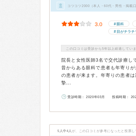
コツコツ2000（本人・60代・男性・掲載
3.0
眼科
目がチラチ
この口コミは受診から5年以上経過してい
院長と女性医師3名で交代診療し
昔からある眼科で患者も年寄りが
の患者が来ます。年寄りの患者は
摯...
受診時期： 2020年03月
投稿時期： 20
5人中4人
が、この口コミが参考になったと投票し