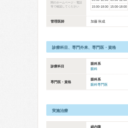
関のホームページ・電話
等で確認してください
15:00-18:00
15:00-18:00
管理医師
加藤 秋成
診療科目、専門外来、専門医・資格
眼科系
診療科目
眼科
眼科系
専門医・資格
眼科専門医
実施治療
緑内障