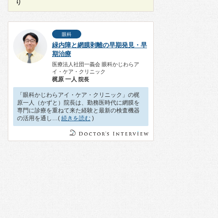
り
眼科
緑内障と網膜剥離の早期発見・早
期治療
医療法人社団一義会 眼科かじわらア
イ・ケア・クリニック
梶原 一人
院長
「眼科かじわらアイ・ケア・クリニック」の梶
原一人（かずと）院長は、勤務医時代に網膜を
専門に診療を重ねて来た経験と最新の検査機器
の活用を通し…(
続きを読む
)