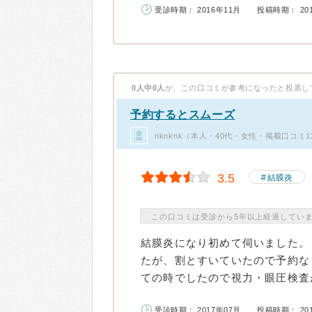
受診時期： 2016年11月
投稿時期： 20
0人中0人
が、この口コミが参考になったと投票し
予約するとスムーズ
nknknk（本人・40代・女性・掲載口コミ1
3.5
結膜炎
この口コミは受診から5年以上経過してい
結膜炎になり初めて伺いました。
たが、割とすいていたので予約な
ての時でしたので視力・眼圧検査が
受診時期： 2017年07月
投稿時期： 20