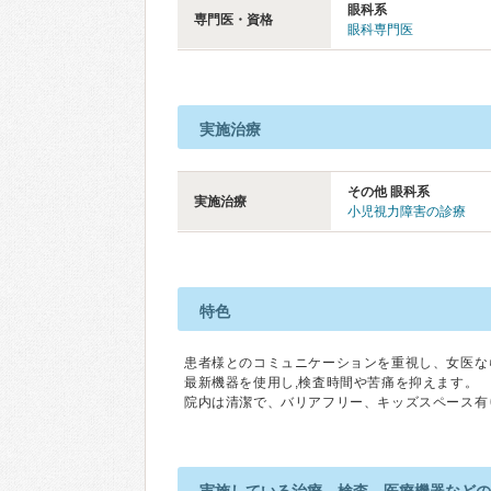
眼科系
専門医・資格
眼科専門医
実施治療
その他 眼科系
実施治療
小児視力障害の診療
特色
患者様とのコミュニケーションを重視し、女医な
最新機器を使用し,検査時間や苦痛を抑えます。
院内は清潔で、バリアフリー、キッズスペース有