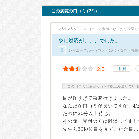
この病院の口コミ (7件)
2人中2人
が、この口コミが参考になったと投票し
少し対応が、、、でした。
レイニーブルー（本人・20代・女性・掲載
2.5
眼科
この口コミは受診から5年以上経過してい
目が痒すぎて急遽行きました。
なんだか口コミが良いですが、私
たのに30分以上待ち。
その間、受付の方は雑談してまし
先生も30秒位目を見て、ただ目...