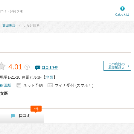
コミ・評判 (7件)
Calooとは
高田馬場
いなげ眼科
この病院の
4.01
？
口コミ
7
件
看護師求人
1-21-10 豊電ビル3F
【
地図
】
稲田駅
ネット予約
マイナ受付 (スマホ可)
女医
7件
口コミ