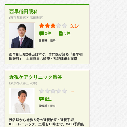
西早稲田眼科
(東京都新宿区 高田馬場)
3.14
2件
5件
診療科：
眼科
西早稲田駅2番出口すぐ、専門医が診る『西早稲
田眼科』 土日祝日も診療・視能訓練士在籍
近視ケアクリニック渋谷
(東京都渋谷区 渋谷)
－
0件
診療科：
眼科
渋谷駅から徒歩５分の近視治療・近視手術、
ICL・レーシック、土曜も13時まで、WEB予約あ