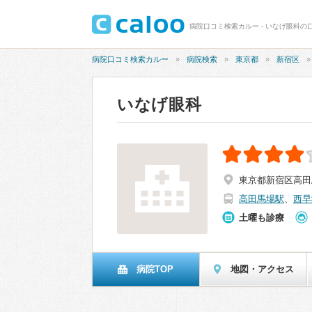
病院口コミ検索カルー - いなげ眼科の口
病院口コミ検索カルー
病院検索
東京都
新宿区
いなげ眼科
東京都新宿区高田馬場
高田馬場駅
、
西早
土曜も診療
病院TOP
地図・アクセス