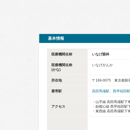
基本情報
医療機関名称
いなげ眼科
医療機関名称
いなげがんか
(かな)
所在地
〒169-0075 東京都新
最寄駅
高田馬場駅
、
西早稲田
・山手線 高田馬場駅下車
アクセス
・副都心線 西早稲田駅下
・東西線 高田馬場駅下車