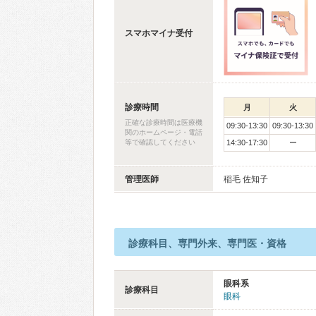
スマホマイナ受付
診療時間
月
火
正確な診療時間は医療機
09:30-13:30
09:30-13:30
関のホームページ・電話
等で確認してください
14:30-17:30
ー
管理医師
稲毛 佐知子
診療科目、専門外来、専門医・資格
眼科系
診療科目
眼科