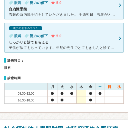
眼科
視力の低下
5.0
白内障手術
右眼の白内障手術をしていただきました。 手術翌日、視界がとてもクリアに見える事に感動！ 手術も丁寧で、手術を早く決断して良かったです。 スタッフも明るくテキパキとされていて好感が持てます。
視力の低下の口コミ
眼科
視力の低下
5.0
しっかりと診てもらえる
子供が診てもらっています。年配の先生でとてもきちんと診てくれます。検査の人も優しいですし、テキパキと順に検査を進めていきモタモタ感がありません。今回はコンタクトをお願いしました。中学生ですが本人にしっ
診療科目：
眼科
診療時間
月
火
水
木
金
土
日
祝
09:30-12:00
16:30-18:30