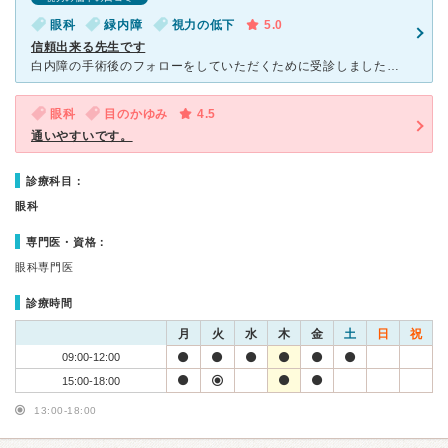
眼科
緑内障
視力の低下
5.0
信頼出来る先生です
白内障の手術後のフォローをしていただくために受診しました。 ところが、診察の結果緑内障であると診断されました。 緑内障についての説明はDVDビデオを使ってなされました。 緑内障の場合診断されても
眼科
目のかゆみ
4.5
通いやすいです。
診療科目：
眼科
専門医・資格：
眼科専門医
診療時間
月
火
水
木
金
土
日
祝
09:00-12:00
15:00-18:00
13:00-18:00