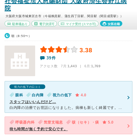
社会福祉法人恩賜財団 大阪府済生会野江病
院
大阪府大阪市城東区古市（今福鶴見駅、蒲生四丁目駅、関目駅（関目成育駅））
駐車場あり
電子決済可
マイナ受付
(スマホ可)
女医在籍
朝（8:50〜）
3.38
39件
アクセス数 7月:
1,443
| 6月:
1,769
視力の低下の口コミ
眼科
白内障
視力の低下
4.0
スタッフはいいんだけど…
白内障の治療でお世話になりました。病棟も新しく綺麗です。職員の人々も親切丁寧で安心。ただ、人気があり過ぎるせいか、待ち時間はとても長いです。予約していても60分遅れとか。診察室の前にあるベンチにさえ座
呼吸器内科
気管支喘息
咳（セキ）・痰
5.0
待ち時間が無く予約で安心です。