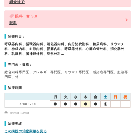
紹介状で
眼科
5.0
眼科
診療科目：
呼吸器内科、循環器内科、消化器内科、内分泌代謝科、糖尿病科、リウマチ
科、神経内科、血液内科、腎臓内科、呼吸器外科、心臓血管外科、消化器外
科、乳腺科、脳神経外科、整形外科…
専門医・資格：
総合内科専門医、アレルギー専門医、リウマチ専門医、感染症専門医、血液専
門医、外…
診療時間
月
火
水
木
金
土
日
祝
09:00-17:00
09:00-13:00
治療実績
この病院の治療実績を見る