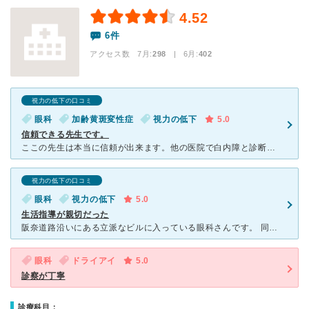
4.52
6件
アクセス数 7月:
298
| 6月:
402
視力の低下の口コミ
眼科
加齢黄斑変性症
視力の低下
5.0
信頼できる先生です。
ここの先生は本当に信頼が出来ます。他の医院で白内障と診断され、疑心暗鬼になりこの病院で診察してもらったのですが、白内障は無く加齢黄斑変性症と診断され紹介状を書いて頂き大きな病院に通院しています。危うく
視力の低下の口コミ
眼科
視力の低下
5.0
生活指導が親切だった
阪奈道路沿いにある立派なビルに入っている眼科さんです。 同じビルと隣のビルに「井上産婦人科」と「井上歯科」があり、おそらくご家族さんのクリニックではないかと思われます。 医院長先生は男性の
眼科
ドライアイ
5.0
診察が丁寧
診療科目：