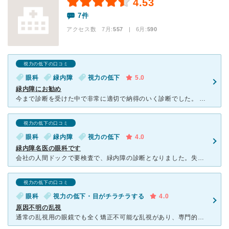
4.53
7件
アクセス数 7月:
557
| 6月:
590
視力の低下の口コミ
眼科
緑内障
視力の低下
5.0
緑内障にお勧め
今まで診断を受けた中で非常に適切で納得のいく診断でした。 これまでの病院はとにかく眼圧で、眼圧を下げるしか頭になかったのですが、前田先生は経験豊かで緑内障の本質をご存知であると思います。と申しま
視力の低下の口コミ
眼科
緑内障
視力の低下
4.0
緑内障名医の眼科です
会社の人間ドックで要検査で、緑内障の診断となりました。失明の不安から緑内障治療で評判の良い眼科を探して、東京在住の時はお茶の水の井上眼科にお世話になっていたのですが、大阪に転居したため、とりあえずネッ
視力の低下の口コミ
眼科
視力の低下・目がチラチラする
4.0
原因不明の乱視
通常の乱視用の眼鏡でも全く矯正不可能な乱視があり、専門的な処方をしてもらいたいと思ってうかがいました。しかし検査しても目の中は何も問題なく、目の異常は考えられないという診断で、脳神経外科を紹介されてＭ