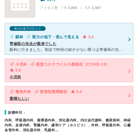
アクセス数 7月:
2,805
| 6月:
2,587
視力の低下の口コミ
眼科
視力の低下・歪んで見える
3.0
専修医の先生が親身でした
眼科に行きました。初診で特段の紹介がない限りは専修医の先生になるようです。時間が予約できないので、噂通り、本当に丸一日かかりましたが、考えられるすべての検査をしていただきました。結局、視力の急激な低下
小児科
新型コロナウイルス感染症（COVID-19）
5.0
小児科
整形外科
変形性股関節症
5.0
素晴らしい
診療科目：
内科、呼吸器内科、循環器内科、消化器内科、内分泌代謝科、糖尿病科、神経
内科、血液内科、腎臓内科、緩和ケア（ホスピス）、外科、呼吸器外科、心臓
血管外科、消化器外科、乳腺科…