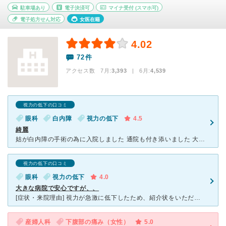
駐車場あり
電子決済可
マイナ受付
(スマホ可)
電子処方せん対応
女医在籍
4.02
72件
アクセス数 7月:
3,393
| 6月:
4,539
視力の低下の口コミ
眼科
白内障
視力の低下
4.5
綺麗
姑が白内障の手術の為に入院しました 通院も付き添いました 大きな病院なので待ち時間は長いですが 丁寧に診察してれます 説明も丁寧でした 手術の当日も安心して臨めました 姑 本人も安心してい
視力の低下の口コミ
眼科
視力の低下
4.0
大きな病院で安心ですが、、
[症状・来院理由] 視力が急激に低下したため、紹介状をいただき受診しました [医師の診断・治療法] 円錐角膜ということがわかり、ハードコンタクトレンズ装着で様子をみることになりました。 [感想
産婦人科
下腹部の痛み（女性）
5.0