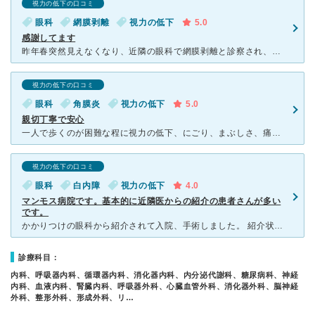
視力の低下の口コミ
眼科
網膜剥離
視力の低下
5.0
感謝してます
昨年春突然見えなくなり、近隣の眼科で網膜剥離と診察され、紹介状書いてもらい当日受診しました。 阪大で改めて先生から網膜剥離と診察され、当日手術になり入院になると言われました。 平病棟へ移動するまで
視力の低下の口コミ
眼科
角膜炎
視力の低下
5.0
親切丁寧で安心
一人で歩くのが困難な程に視力の低下、にごり、まぶしさ、痛みがあり受診。アカントアメーバ角膜炎と診断され、2ヶ月程入院。 入院の際は看護師さんが目薬の正しいさし方から、入院のルールや施設など丁寧に
視力の低下の口コミ
眼科
白内障
視力の低下
4.0
マンモス病院です。基本的に近隣医からの紹介の患者さんが多い
です。
かかりつけの眼科から紹介されて入院、手術しました。 紹介状がありましたが、それでも一時間は待ちました。 飛び込みで来た方は3時間以上待っているとのことでしたので、 基本は紹介で受診されるのが良い
診療科目：
内科、呼吸器内科、循環器内科、消化器内科、内分泌代謝科、糖尿病科、神経
内科、血液内科、腎臓内科、呼吸器外科、心臓血管外科、消化器外科、脳神経
外科、整形外科、形成外科、リ…