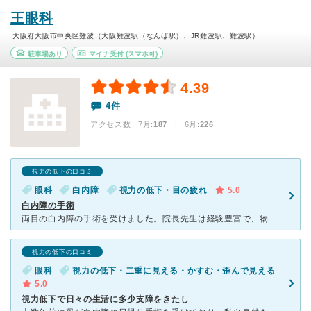
王眼科
大阪府大阪市中央区難波（大阪難波駅（なんば駅）、JR難波駅、難波駅）
駐車場あり
マイナ受付
(スマホ可)
4.39
4件
アクセス数 7月:
187
| 6月:
226
視力の低下の口コミ
眼科
白内障
視力の低下・目の疲れ
5.0
白内障の手術
両目の白内障の手術を受けました。院長先生は経験豊富で、物静かですが説明も丁寧ですし、何より処置が迅速的確で、信頼のできる医院と思います。検査設備、体制も充実し、スタッフの人数とレベルも高く、安心して受
視力の低下の口コミ
眼科
視力の低下・二重に見える・かすむ・歪んで見える
5.0
視力低下で日々の生活に多少支障をきたし