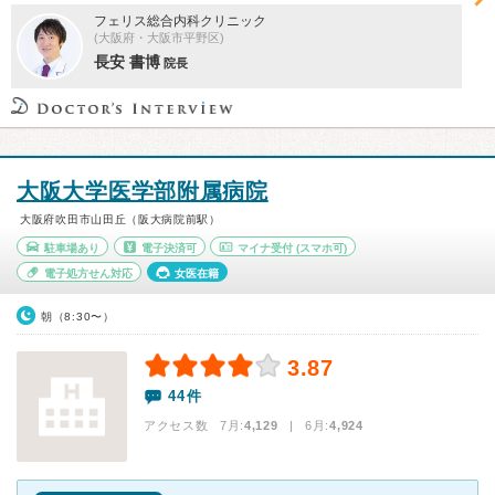
フェリス総合内科クリニック
(大阪府・大阪市平野区)
長安 書博
院長
大阪大学医学部附属病院
大阪府吹田市山田丘（阪大病院前駅）
駐車場あり
電子決済可
マイナ受付
(スマホ可)
電子処方せん対応
女医在籍
朝（8:30〜）
3.87
44件
アクセス数 7月:
4,129
| 6月:
4,924