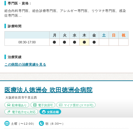
専門医・資格：
総合内科専門医、総合診療専門医、アレルギー専門医、リウマチ専門医、感染
症専門医…
診療時間
月
火
水
木
金
土
日
祝
08:30-17:00
治療実績
この病院の治療実績を見る
医療法人徳洲会 吹田徳洲会病院
大阪府吹田市千里丘西
駐車場あり
電子決済可
マイナ受付
(スマホ可)
電子処方せん対応
女医在籍
土曜（〜12:00）
朝（8:30〜）