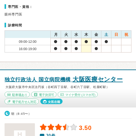
専門医・資格：
眼科専門医
診療時間
月
火
水
木
金
土
日
祝
09:00-12:00
16:00-19:00
大阪医療センター
独立行政法人 国立病院機構
大阪府大阪市中央区法円坂（谷町四丁目駅、谷町六丁目駅、松屋町駅）
駐車場あり
電子決済可
マイナ受付
(スマホ可)
電子処方せん対応
女医在籍
朝（8:45〜）
3.50
30件