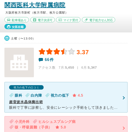
関西医科大学附属病院
大阪府枚方市新町（枚方市駅、枚方公園駅）
駐車場あり
電子決済可
マイナ受付
電子処方せん対応
女医在籍
土曜（〜13:00）
3.37
66件
アクセス数 7月:
5,450
| 6月:
5,347
視力の低下の口コミ
眼科
白内障
視力の低下
4.5
超音波水晶体摘出術
眼科で丁寧に診察し、安全にレーシック手術をして頂きました。視力も元に戻りました。待ち時間がとても長いのが難点です。予約があっても3時間ぐらいは平気で待ちました。呼び出しツールがあり、近くのカフェやレス
小児外科
ヒルシュスプルング病
咳・呼吸困難（子供）
5.0