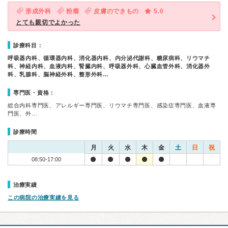
形成外科
粉瘤
皮膚のできもの
5.0
とても親切でよかった
診療科目：
呼吸器内科、循環器内科、消化器内科、内分泌代謝科、糖尿病科、リウマチ
科、神経内科、血液内科、腎臓内科、呼吸器外科、心臓血管外科、消化器外
科、乳腺科、脳神経外科、整形外科…
専門医・資格：
総合内科専門医、アレルギー専門医、リウマチ専門医、感染症専門医、血液専
門医、外…
診療時間
月
火
水
木
金
土
日
祝
08:50-17:00
治療実績
この病院の治療実績を見る