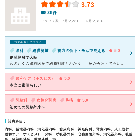
3.73
28件
アクセス数 7月:
2,281
| 6月:
2,454
視力の低下の口コミ
眼科
網膜剥離
視力の低下・歪んで見える
5.0
網膜剥離で入院
家の近くの眼科医院で網膜剥離とわかり、「家から遠くてもいいので、できるだけ、いい先生のいる病院を紹介してほしい」とお願いしたところ、紹介されたのがこちらの病院でした。 こちらの病院で診察、執刀を
緩和ケア（ホスピス）
5.0
本当に素晴らしい
乳腺科
女性化乳房
胸痛
5.0
初めての乳腺外来へ
診療科目：
内科、循環器内科、消化器内科、糖尿病科、神経内科、腎臓内科、人工透析、
緩和ケア（ホスピス）、外科、呼吸器外科、心臓血管外科、消化器外科、乳腺
科、脳神経外科、整形外科、形…