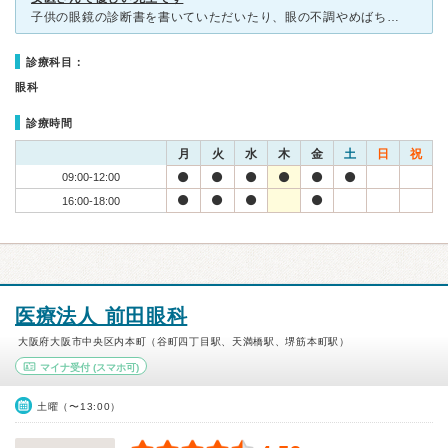
子供の眼鏡の診断書を書いていただいたり、眼の不調やめばちこ等ずっとこちらでお世話になっています。 駅から遠めなので車で来られる方が多いと思うのですが、駐車場の数は多くないものの１台１台の駐車スペース
診療科目：
眼科
診療時間
月
火
水
木
金
土
日
祝
09:00-12:00
16:00-18:00
医療法人 前田眼科
大阪府大阪市中央区内本町（谷町四丁目駅、天満橋駅、堺筋本町駅）
マイナ受付
(スマホ可)
土曜（〜13:00）