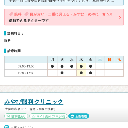
十数年前に母が白内障の日帰り手術を受けており、私自身付き添っただけで診察と云う接点ありませんでした。 当時から知名度があり、周りの評判もよく眼科＝王眼科と定評がありました。 今回実際に診察して
眼科
目が赤い・二重に見える・かすむ・めやに
5.0
信頼できるドクターです
診療科目：
眼科
診療時間
月
火
水
木
金
土
日
祝
09:00-13:00
15:00-17:00
みやび眼科クリニック
大阪府和泉市いぶき野（和泉中央駅）
駐車場あり
マイナ受付
(スマホ可)
女医在籍
土曜（〜12:00）