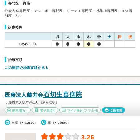
専門医・資格：
総合内科専門医、アレルギー専門医、リウマチ専門医、感染症専門医、血液専
門医、外…
診療時間
月
火
水
木
金
土
日
祝
08:45-17:00
治療実績
この病院の治療実績を見る
石切生喜病院
医療法人藤井会
大阪府東大阪市弥生町（新石切駅）
駐車場あり
電子決済可
マイナ受付
(スマホ可)
女医在籍
土曜（〜12:30）
夜（〜20:00）
3.25