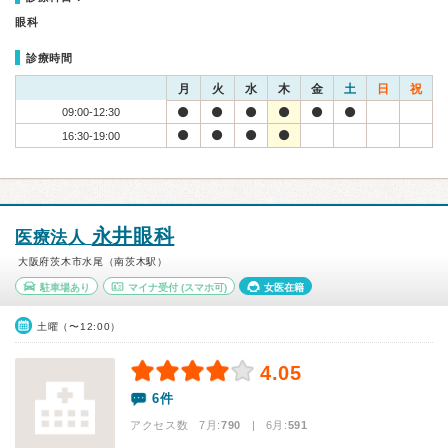
眼科
診療時間
月
火
水
木
金
土
日
祝
09:00-12:30
16:30-19:00
永井眼科
医療法人
大阪府茨木市水尾（南茨木駅）
駐車場あり
マイナ受付
(スマホ可)
女医在籍
土曜（〜12:00）
4.05
6件
アクセス数 7月:
790
| 6月:
591