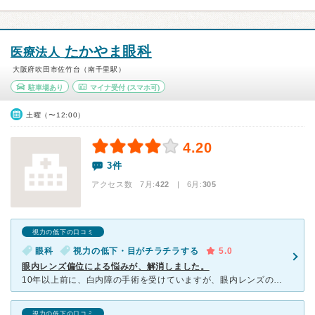
たかやま眼科
医療法人
大阪府吹田市佐竹台（南千里駅）
駐車場あり
マイナ受付
(スマホ可)
土曜（〜12:00）
4.20
3件
アクセス数 7月:
422
| 6月:
305
視力の低下の口コミ
眼科
視力の低下・目がチラチラする
5.0
眼内レンズ偏位による悩みが、解消しました。
10年以上前に、白内障の手術を受けていますが、眼内レンズの偏位になりました。眼内レンズがズレているためか、ハローグレアがひどくなったり、顔を傾けてるとスマホが見えなくなったり、また、車の運転時見えてい
視力の低下の口コミ