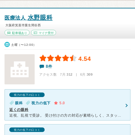
水野眼科
医療法人
大阪府箕面市粟生間谷西
駐車場あり
マイナ受付
土曜（〜12:00）
4.54
8件
アクセス数 7月:
312
| 6月:
309
視力の低下の口コミ
眼科
視力の低下
5.0
近くの眼科
近視、乱視で受診。 受け付けの方の対応が素晴らしく、スタッフ同士の連携が取れていて、すごく上手に患者さんを回しています。 土曜日に受診する事が多いのですが、時期的なものか人が多いです。 土曜日は
視力の低下の口コミ