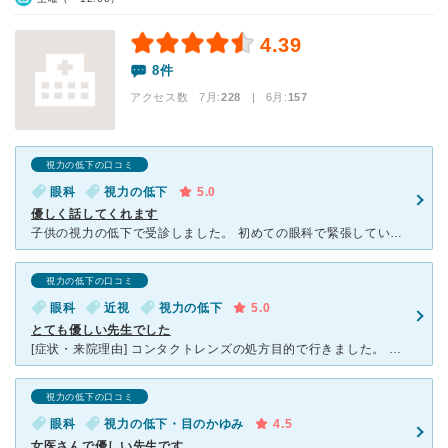
4.39
8件
アクセス数 7月:
228
| 6月:
157
視力の低下の口コミ
眼科
視力の低下
5.0
優しく話してくれます
子供の視力の低下で受診しました。 初めての眼科で緊張していましたが、みなさん優しく接して下さるので 笑顔で検査も受けていました。 先生は女医さんで、優しく、ゆっくり説明して下さるので、聞きやすく
視力の低下の口コミ
眼科
近視
視力の低下
5.0
とても優しい先生でした
[症状・来院理由] コンタクトレンズの処方目的で行きました。 初めていきましたがきちんと調べてくれている感じでした。 [医師の診断・治療法] 視力の確認と目の状態をみてくれました。 少し乾燥
視力の低下の口コミ
眼科
視力の低下・目のかゆみ
4.5
女医さんで優しい先生です