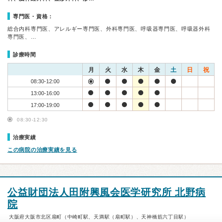
専門医・資格：
総合内科専門医、アレルギー専門医、外科専門医、呼吸器専門医、呼吸器外科
専門医、…
診療時間
月
火
水
木
金
土
日
祝
08:30-12:00
13:00-16:00
17:00-19:00
08:30-12:30
治療実績
この病院の治療実績を見る
公益財団法人田附興風会医学研究所 北野病
院
大阪府大阪市北区扇町（中崎町駅、天満駅（扇町駅）、天神橋筋六丁目駅）