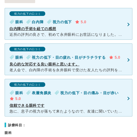
視力の低下の口コミ
眼科
白内障
視力の低下
5.0
白内障の手術を経ての感想
近所の評判の良さで、初めて永井眼科にお世話になりました。先生、スタッフの対応も良く、最後まで安心してお任せ出来ました。 誠実な先生で、手術もスムーズに運びました。 スタッフの皆さんもてきぱきと動かれ、
視力の低下の口コミ
眼科
視力の低下・目の疲れ・目がチラチラする
5.0
良心的な対応する良い眼科と思います。
老人会で、白内障の手術を永井眼科で受けた友人たちの評判を聞いて、いきました。評判通り、丁寧、親切に対応してくれました。手術は、あっという間に終わり、痛みもなく。視力も、若いころの視力にもどり、満足して
視力の低下の口コミ
眼科
表層角膜炎
視力の低下・目の痛み・目が赤い
5.0
信頼できる眼科です
急に、息子の視力が落ちて来たようなので、友達に聞いていた永井眼科に連れて行きました。実は、他眼科でアレルギー性結膜炎と言われ、目薬をさしていたのですが、息子の黒目が、白くなってきたので慌てました。「角
診療科目：
眼科