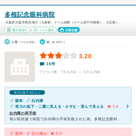
多根記念眼科病院
大阪府大阪市西区境川（九条駅、ドーム前駅（ドーム前千代崎駅）、大正駅）
電子決済可
マイナ受付
女医在籍
土曜（〜11:00）
朝（8:30〜）
3.20
14件
アクセス数 7月:
1,711
| 6月:
1,718
視力の低下の口コミ
眼科
白内障
視力の低下・二重に見える・かすむ・歪んで見える
5.0
白内障の再手術
母が前回違う病院で白内障の手術失敗された為、多根記念眼科病院で再手術しました。 前回の病院の手術では、視界に白く靄がかかる症状だけで元々の視力自体は良かったのが、術後は靄は解消されましたが1ヶ月程で
眼科
目の痛み
5.0