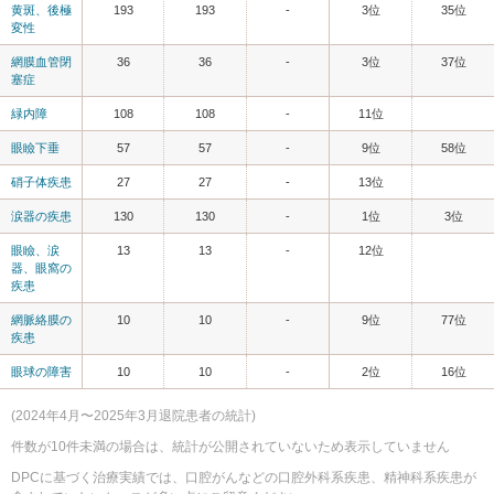
黄斑、後極
193
193
-
3位
35位
変性
網膜血管閉
36
36
-
3位
37位
塞症
緑内障
108
108
-
11位
眼瞼下垂
57
57
-
9位
58位
硝子体疾患
27
27
-
13位
涙器の疾患
130
130
-
1位
3位
眼瞼、涙
13
13
-
12位
器、眼窩の
疾患
網脈絡膜の
10
10
-
9位
77位
疾患
眼球の障害
10
10
-
2位
16位
(2024年4月〜2025年3月退院患者の統計)
件数が10件未満の場合は、統計が公開されていないため表示していません
DPCに基づく治療実績では、口腔がんなどの口腔外科系疾患、精神科系疾患が