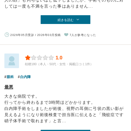
人の顔」も判らないほど低下しましたが、手術そのものに対
しては一度も不満を言った事はありません...
続きを読む
2026年05月受診 / 2026年03月投稿
7人が参考になった
1.0
桔梗180（本人・50代・女性・掲載口コミ1件）
眼科
白内障
最悪
大きな病院です。
行ってから終わるまで3時間ほどかかります。
白内障手術をしましたが術後、視野の耳側に弓状の黒い影が
見えるようになり術後検査で担当医に伝えると「飛蚊症です
硝子体手術で取れます」と言...