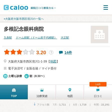
«大阪府大阪市西区境川の一覧へ
多根記念眼科病院
九条駅
ドーム前駅（ドーム前千代崎駅）
大正駅
3.20
14件
？
地図
大阪府大阪市西区境川1-1-39【
】
電子決済可
女医在籍
マイナ受付
土曜も診療
朝（8:30〜）
14件
TOP
治療実績
地図
口コミ
アクセス数 7月：
1,711
| 6月：
1,718
| 年間：
22,291