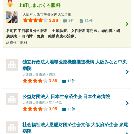
上町しまぶくろ眼科
大阪府大阪市中央区内久宝寺町
3.98
2件
31件
谷町四丁目駅５分の眼科 土曜診療。女性眼科専門医。緑内障・網
膜疾患・白内障・角膜・結膜疾患の治療。
診療科：眼科
独立行政法人地域医療機能推進機構 大阪みなと中央
病院
大阪府大阪市港区磯路
3.88
13件
公益財団法人 日本生命済生会
日本生命病院
大阪府大阪市西区江之子島
3.95
23件
社会福祉法人恩賜財団済生会支部
大阪府済生会 泉尾
病院