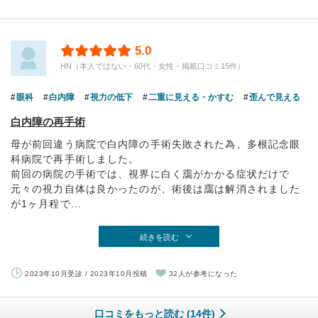
5.0
HN（本人ではない・60代・女性・掲載口コミ15件）
眼科
白内障
視力の低下
二重に見える・かすむ
歪んで見える
白内障の再手術
母が前回違う病院で白内障の手術失敗された為、多根記念眼
科病院で再手術しました。
前回の病院の手術では、視界に白く靄がかかる症状だけで
元々の視力自体は良かったのが、術後は靄は解消されました
が1ヶ月程で...
続きを読む
2023年10月受診 / 2023年10月投稿
32人が参考になった
口コミをもっと読む (14件)