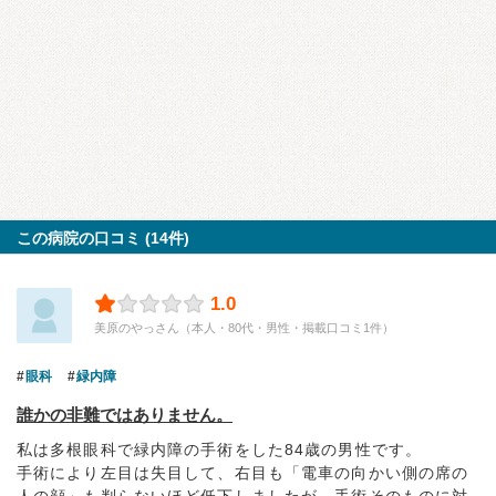
この病院の口コミ (14件)
1.0
美原のやっさん（本人・80代・男性・掲載口コミ1件）
眼科
緑内障
誰かの非難ではありません。
私は多根眼科で緑内障の手術をした84歳の男性です。
手術により左目は失目して、右目も「電車の向かい側の席の