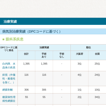
治療実績
病気別治療実績（DPCコードに基づく）
眼科系疾患
DPCコードに基
治療実績
順位
づく病名
合計
手術
手術
大阪府
全国
あり
なし
白内障、水
1,395
1,395
-
3位
25位
晶体の疾患
斜視（外傷
116
116
-
4位
24位
性・癒着性
を除く。）
網膜剥離
306
306
-
1位
10位
糖尿病性増
55
55
-
2位
34位
殖性網膜症