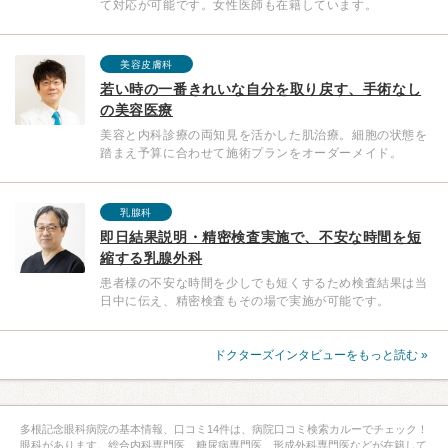
て対応が可能です。女性医師も在籍しています。
美容皮膚科
若い時の一番きれいな自分を取り戻す、手術なし
の美容医療
美容と内科診療の両知見を活かした肌治療。細胞の状態を
踏まえ予算に合わせて施術プランをオーダーメイド。
乳腺科
即日結果説明・精密検査実施で、不安な時間を短
縮する乳腺外科
患者様の不安な時間を少しでも短くするため検査結果は当
日中に伝え、精密検査もその場で実施が可能です。
ドクターズインタビューをもっと読む »
多根記念眼科病院の基本情報、口コミ14件は、病院口コミ検索カルーでチェック！
眼科があります。総合内科専門医、糖尿病専門医、形成外科専門医などが在籍して