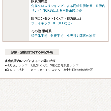
眼表面疾患
角膜クロスリンキングによる円錐角膜治療
、
角膜内
リング（ICRS)による円錐角膜治療
眼内コンタクトレンズ（視力矯正）
フェイキックIOL（ICLなど）
その他 眼科系
硝子体手術
、
斜視手術
、
小児視力障害の診療
診療・治療法に関する特記事項
多焦点眼内レンズによる白内障の治療
■取り扱いレンズ：2焦点レンズ、3焦点自然視覚レンズ
■取り扱い機材：イメージガイドシステム、術中波面収差解析装置