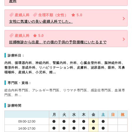
産科
産婦人科
生理不順（女性）
5.0
女性に気遣いの良い産婦人科でした。
産婦人科
5.0
妊婦検診から出産、その後の子供の予防接種にいたるまで
診療科目：
内科、循環器内科、神経内科、腎臓内科、外科、心臓血管外科、脳神経外科、
整形外科、形成外科、リハビリテーション科、皮膚科、泌尿器科、眼科、耳鼻
咽喉科、産婦人科、小児科、精…
専門医・資格：
総合内科専門医、アレルギー専門医、リウマチ専門医、感染症専門医、血液専
門医、外…
診療時間
月
火
水
木
金
土
日
祝
09:00-12:00
14:00-17:00