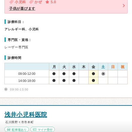
小児科
かぜ
5.0
子供が喜びます
診療科目：
アレルギー科、小児科
専門医・資格：
レーザー専門医
診療時間
月
火
水
木
金
土
日
祝
09:00-12:00
14:00-18:00
09:00-13:00
浅井小児科医院
石川県野々市市本町
駐車場あり
マイナ受付