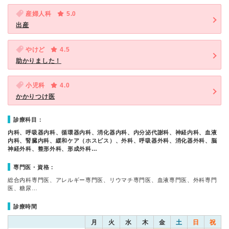
産婦人科
5.0
出産
やけど
4.5
助かりました！
小児科
4.0
かかりつけ医
診療科目：
内科、呼吸器内科、循環器内科、消化器内科、内分泌代謝科、神経内科、血液
内科、腎臓内科、緩和ケア（ホスピス）、外科、呼吸器外科、消化器外科、脳
神経外科、整形外科、形成外科…
専門医・資格：
総合内科専門医、アレルギー専門医、リウマチ専門医、血液専門医、外科専門
医、糖尿…
診療時間
月
火
水
木
金
土
日
祝