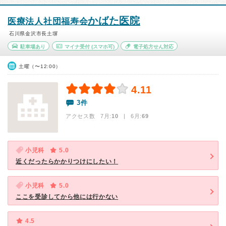
かばた医院
医療法人社団福寿会
石川県金沢市長土塀
駐車場あり
マイナ受付
(スマホ可)
電子処方せん対応
土曜（〜12:00）
4.11
3件
アクセス数 7月:
10
| 6月:
69
小児科
5.0
近くだったらかかりつけにしたい！
小児科
5.0
ここを受診してから他には行かない
4.5