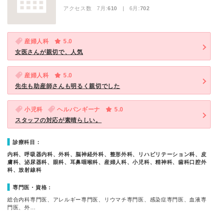
アクセス数 7月:
610
| 6月:
702
産婦人科
5.0
女医さんが親切で、人気
産婦人科
5.0
先生も助産師さんも明るく親切でした
小児科
ヘルパンギーナ
5.0
スタッフの対応が素晴らしい。
診療科目：
内科、呼吸器内科、外科、脳神経外科、整形外科、リハビリテーション科、皮
膚科、泌尿器科、眼科、耳鼻咽喉科、産婦人科、小児科、精神科、歯科口腔外
科、放射線科
専門医・資格：
総合内科専門医、アレルギー専門医、リウマチ専門医、感染症専門医、血液専
門医、外…