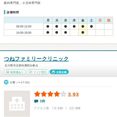
眼科専門医、小児科専門医
診療時間
月
火
水
木
金
土
日
祝
09:00-12:00
14:00-18:00
つねファミリークリニック
石川県河北郡内灘町白帆台
駐車場あり
マイナ受付
女医在籍
土曜（〜17:00）
3.93
3件
アクセス数 7月:
310
| 6月:
338