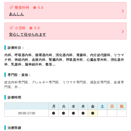
整形外科
5.0
あんしん
小児科
5.0
安心して任せられます
診療科目：
内科、呼吸器内科、循環器内科、消化器内科、胃腸科、内分泌代謝科、リウマ
チ科、神経内科、血液内科、腎臓内科、呼吸器外科、心臓血管外科、消化器外
科、乳腺科、脳神経外科、整形…
専門医・資格：
総合内科専門医、アレルギー専門医、リウマチ専門医、感染症専門医、血液専
門医、外…
診療時間
月
火
水
木
金
土
日
祝
09:00-17:00
治療実績