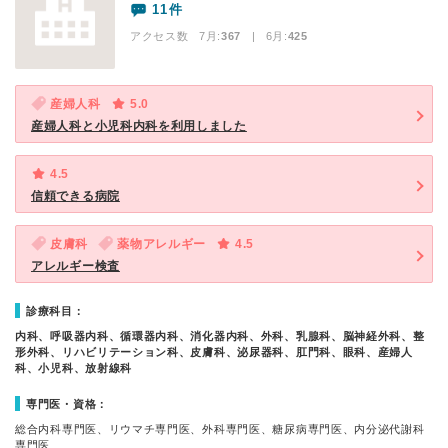
11件
アクセス数 7月:
367
| 6月:
425
産婦人科
5.0
産婦人科と小児科内科を利用しました
4.5
信頼できる病院
皮膚科
薬物アレルギー
4.5
アレルギー検査
診療科目：
内科、呼吸器内科、循環器内科、消化器内科、外科、乳腺科、脳神経外科、整
形外科、リハビリテーション科、皮膚科、泌尿器科、肛門科、眼科、産婦人
科、小児科、放射線科
専門医・資格：
総合内科専門医、リウマチ専門医、外科専門医、糖尿病専門医、内分泌代謝科
専門医、…