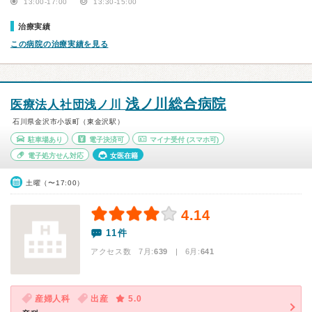
13:00-17:00
13:30-15:00
治療実績
この病院の治療実績を見る
浅ノ川総合病院
医療法人社団浅ノ川
石川県金沢市小坂町（東金沢駅）
駐車場あり
電子決済可
マイナ受付
(スマホ可)
電子処方せん対応
女医在籍
土曜（〜17:00）
4.14
11件
アクセス数 7月:
639
| 6月:
641
産婦人科
出産
5.0