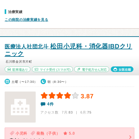
治療実績
この病院の治療実績を見る
松田小児科・消化器IBDクリ
医療法人社団北斗
ニック
石川県金沢市片町
駐車場あり
マイナ受付
(スマホ可)
電子処方せん対応
女医在籍
土曜（〜17:30）
朝（8:30〜）
3.87
4件
アクセス数 7月:
83
| 6月:
75
小児科
発熱（子供）
5.0