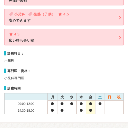
先生が真剣
小児科
発熱（子供）
4.5
安心できます
4.5
広い待ち合い室
診療科目：
小児科
専門医・資格：
小児科専門医
診療時間
月
火
水
木
金
土
日
祝
09:00-12:00
14:30-18:00