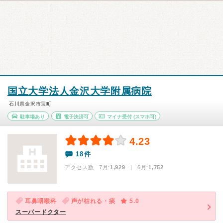
国立大学法人金沢大学附属病院
石川県金沢市宝町
駐車場あり
電子決済可
マイナ受付
(スマホ可)
4.23
18件
アクセス数 7月:
1,929
| 6月:
1,752
耳鼻咽喉科
声が枯れる・痰
5.0
スーパードクター