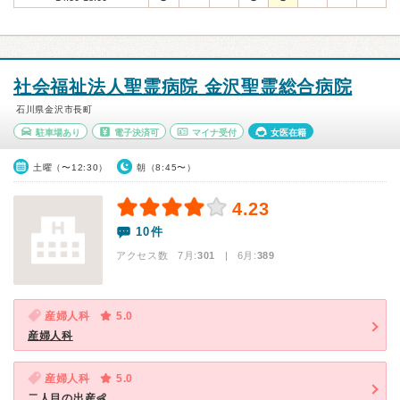
社会福祉法人聖霊病院 金沢聖霊総合病院
石川県金沢市長町
駐車場あり
電子決済可
マイナ受付
女医在籍
土曜（〜12:30）
朝（8:45〜）
4.23
10件
アクセス数 7月:
301
| 6月:
389
産婦人科
5.0
産婦人科
産婦人科
5.0
二人目の出産👶