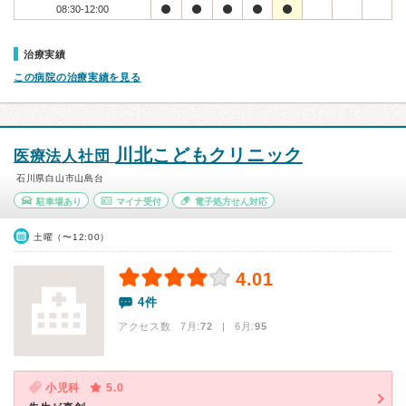
08:30-12:00
治療実績
この病院の治療実績を見る
川北こどもクリニック
医療法人社団
石川県白山市山島台
駐車場あり
マイナ受付
電子処方せん対応
土曜（〜12:00）
4.01
4件
アクセス数 7月:
72
| 6月:
95
小児科
5.0