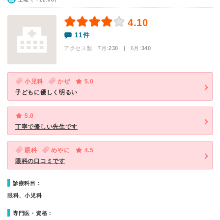
4.10
11件
アクセス数 7月:
230
| 6月:
340
小児科
かぜ
5.0
子どもに優しく明るい
5.0
丁寧で優しい先生です
眼科
めやに
4.5
眼科の口コミです
診療科目：
眼科、小児科
専門医・資格：