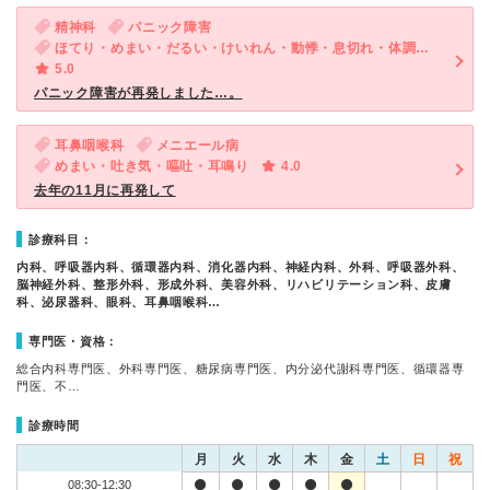
精神科
パニック障害
ほてり・めまい・だるい・けいれん・動悸・息切れ・体調不良・寝つきが悪い・不眠・気が滅入る・不安
5.0
パニック障害が再発しました…。
耳鼻咽喉科
メニエール病
めまい・吐き気・嘔吐・耳鳴り
4.0
去年の11月に再発して
診療科目：
内科、呼吸器内科、循環器内科、消化器内科、神経内科、外科、呼吸器外科、
脳神経外科、整形外科、形成外科、美容外科、リハビリテーション科、皮膚
科、泌尿器科、眼科、耳鼻咽喉科…
専門医・資格：
総合内科専門医、外科専門医、糖尿病専門医、内分泌代謝科専門医、循環器専
門医、不…
診療時間
月
火
水
木
金
土
日
祝
08:30-12:30