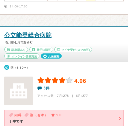
14:00-17:00
公立能登総合病院
石川県七尾市藤橋町
駐車場あり
電子決済可
マイナ受付
(スマホ可)
オンライン診療対応
女医在籍
朝（8:30〜）
4.06
3件
アクセス数 7月:
278
| 6月:
277
内科
咳（セキ）
5.0
丁寧です