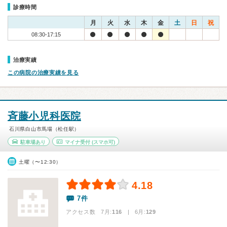
診療時間
月
火
水
木
金
土
日
祝
08:30-17:15
治療実績
この病院の治療実績を見る
斉藤小児科医院
石川県白山市馬場（松任駅）
駐車場あり
マイナ受付
(スマホ可)
土曜（〜12:30）
4.18
7件
アクセス数 7月:
116
| 6月:
129