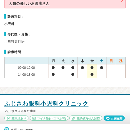
人気の優しいお医者さん
診療科目：
小児科
専門医・資格：
小児科専門医
診療時間
月
火
水
木
金
土
日
祝
09:00-12:00
14:00-18:00
ふじさわ眼科小児科クリニック
石川県金沢市泉野出町
駐車場あり
マイナ受付
(スマホ可)
電子処方せん対応
女医在籍
土曜（〜12:00）