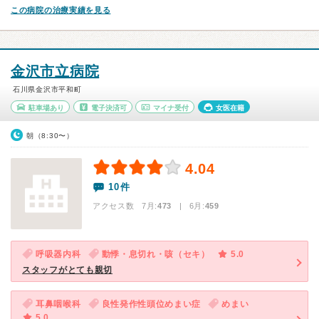
この病院の治療実績を見る
金沢市立病院
石川県金沢市平和町
駐車場あり
電子決済可
マイナ受付
女医在籍
朝（8:30〜）
4.04
10件
アクセス数 7月:
473
| 6月:
459
呼吸器内科
動悸・息切れ・咳（セキ）
5.0
スタッフがとても親切
耳鼻咽喉科
良性発作性頭位めまい症
めまい
5.0