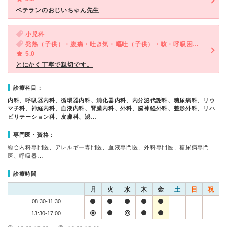
ベテランのおじいちゃん先生
小児科
発熱（子供）・腹痛・吐き気・嘔吐（子供）・咳・呼吸困難（子供）・下痢（子供）
5.0
とにかく丁寧で親切です。
診療科目：
内科、呼吸器内科、循環器内科、消化器内科、内分泌代謝科、糖尿病科、リウ
マチ科、神経内科、血液内科、腎臓内科、外科、脳神経外科、整形外科、リハ
ビリテーション科、皮膚科、泌…
専門医・資格：
総合内科専門医、アレルギー専門医、血液専門医、外科専門医、糖尿病専門
医、呼吸器…
診療時間
月
火
水
木
金
土
日
祝
08:30-11:30
13:30-17:00