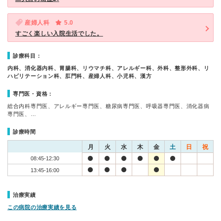
産婦人科
5.0
すごく楽しい入院生活でした。
診療科目：
内科、消化器内科、胃腸科、リウマチ科、アレルギー科、外科、整形外科、リ
ハビリテーション科、肛門科、産婦人科、小児科、漢方
専門医・資格：
総合内科専門医、アレルギー専門医、糖尿病専門医、呼吸器専門医、消化器病
専門医、…
診療時間
月
火
水
木
金
土
日
祝
08:45-12:30
13:45-16:00
治療実績
この病院の治療実績を見る