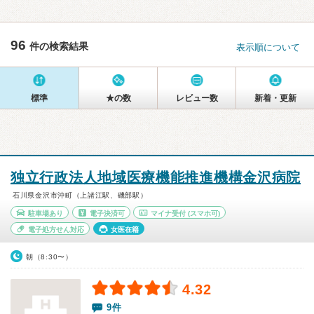
96
件の検索結果
表示順について
標準
★の数
レビュー数
新着・更新
独立行政法人地域医療機能推進機構金沢病院
石川県金沢市沖町（上諸江駅、磯部駅）
駐車場あり
電子決済可
マイナ受付
(スマホ可)
電子処方せん対応
女医在籍
朝（8:30〜）
4.32
9件