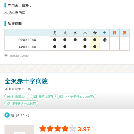
専門医・資格：
小児科専門医
診療時間
月
火
水
木
金
土
日
祝
09:00-12:00
14:00-18:00
08:30-12:00
金沢赤十字病院
石川県金沢市三馬
駐車場あり
電子決済可
マイナ受付
(スマホ可)
電子処方せん対応
朝（8:30〜）
3.97