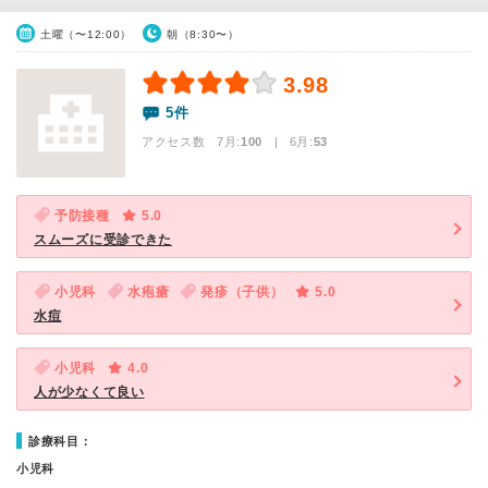
土曜（〜12:00）
朝（8:30〜）
3.98
5件
アクセス数 7月:
100
| 6月:
53
予防接種
5.0
スムーズに受診できた
小児科
水疱瘡
発疹（子供）
5.0
水痘
小児科
4.0
人が少なくて良い
診療科目：
小児科