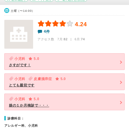
土曜（〜14:00）
4.24
4件
アクセス数 7月:
82
| 6月:
74
小児科
5.0
さすがです！
小児科
皮膚掻痒症
5.0
とても親切です
小児科
5.0
娘の１か月検診で・・・
診療科目：
アレルギー科、小児科