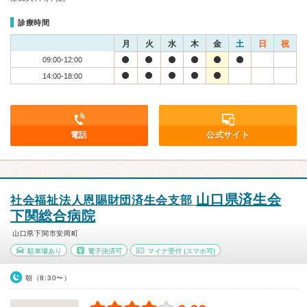
診療時間
月
火
水
木
金
土
日
祝
09:00-12:00
14:00-18:00
電話
公式サイト
山口県済生会
社会福祉法人恩賜財団済生会支部
下関総合病院
山口県下関市安岡町
駐車場あり
電子決済可
マイナ受付
(スマホ可)
朝（8:30〜）