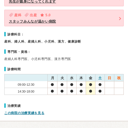
先生が親身になってくれます
産科
出産
5.0
スタッフみんなが温かい病院
診療科目：
産科、婦人科、産婦人科、小児科、漢方、健康診断
専門医・資格：
産婦人科専門医、小児科専門医、漢方専門医
診療時間
月
火
水
木
金
土
日
祝
09:00-12:30
14:30-18:00
治療実績
この病院の治療実績を見る