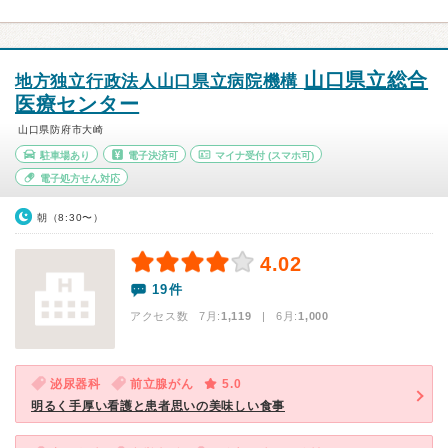
山口県立総合
地方独立行政法人山口県立病院機構
医療センター
山口県防府市大崎
駐車場あり
電子決済可
マイナ受付
(スマホ可)
電子処方せん対応
朝（8:30〜）
4.02
19件
アクセス数 7月:
1,119
| 6月:
1,000
泌尿器科
前立腺がん
5.0
明るく手厚い看護と患者思いの美味しい食事