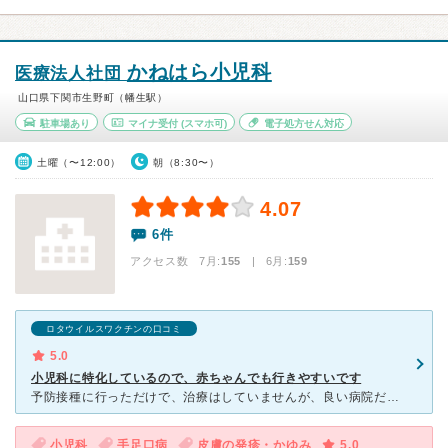
かねはら小児科
医療法人社団
山口県下関市生野町（幡生駅）
駐車場あり
マイナ受付
(スマホ可)
電子処方せん対応
土曜（〜12:00）
朝（8:30〜）
4.07
6件
アクセス数 7月:
155
| 6月:
159
ロタウイルスワクチンの口コミ
5.0
小児科に特化しているので、赤ちゃんでも行きやすいです
予防接種に行っただけで、治療はしていませんが、良い病院だと思います。 小児科に特化しているので、とても子供が行きやすいよう、配慮されています。 ベビーカーで待合室に入っても大丈夫ですし、何かのおり
小児科
手足口病
皮膚の発疹・かゆみ
5.0