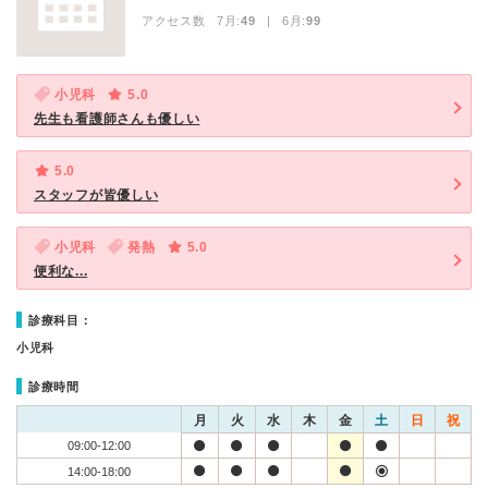
アクセス数 7月:
49
| 6月:
99
小児科
5.0
先生も看護師さんも優しい
5.0
スタッフが皆優しい
小児科
発熱
5.0
便利な...
診療科目：
小児科
診療時間
月
火
水
木
金
土
日
祝
09:00-12:00
14:00-18:00