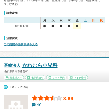
総合内科専門医、アレルギー専門医、血液専門医、外科専門医、糖尿病専門
医、呼吸器…
診療時間
月
火
水
木
金
土
日
祝
08:30-17:00
治療実績
この病院の治療実績を見る
かわむら小児科
医療法人
山口県周南市花畠町
駐車場あり
電子決済可
ネット予約
マイナ受付
土曜（〜17:00）
3.69
4件