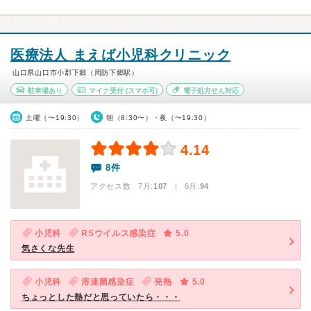
医療法人 まえば小児科クリニック
山口県山口市小郡下郷（周防下郷駅）
駐車場あり
マイナ受付
(スマホ可)
電子処方せん対応
土曜（〜19:30）
朝（8:30〜）・夜（〜19:30）
4.14
8件
アクセス数 7月:
107
| 6月:
94
小児科
RSウイルス感染症
5.0
気さくな先生
小児科
溶連菌感染症
発熱
5.0
ちょっとした熱だと思っていたら・・・