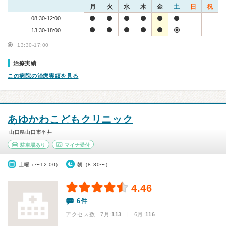
月
火
水
木
金
土
日
祝
08:30-12:00
13:30-18:00
13:30-17:00
治療実績
この病院の治療実績を見る
あゆかわこどもクリニック
山口県山口市平井
駐車場あり
マイナ受付
土曜（〜12:00）
朝（8:30〜）
4.46
6件
アクセス数 7月:
113
| 6月:
116