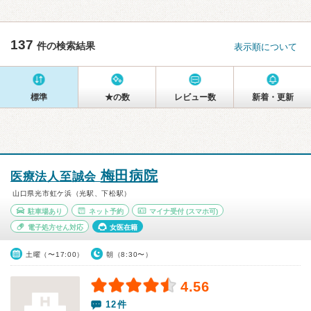
137
件の検索結果
表示順について
標準
★の数
レビュー数
新着・更新
梅田病院
医療法人至誠会
山口県光市虹ケ浜（光駅、下松駅）
駐車場あり
ネット予約
マイナ受付
(スマホ可)
電子処方せん対応
女医在籍
土曜（〜17:00）
朝（8:30〜）
4.56
12件