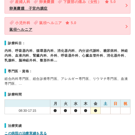
産婦人科
卵巣嚢腫
下腹部の痛み（女性）
5.0
卵巣嚢腫 子宮内膜症
小児外科
鼠径ヘルニア
5.0
鼠径ヘルニア
診療科目：
内科、呼吸器内科、循環器内科、消化器内科、内分泌代謝科、糖尿病科、神経
内科、血液内科、腎臓内科、外科、呼吸器外科、心臓血管外科、消化器外科、
乳腺科、脳神経外科、整形外科…
専門医・資格：
総合内科専門医、総合診療専門医、アレルギー専門医、リウマチ専門医、血液
専門医、…
診療時間
月
火
水
木
金
土
日
祝
08:30-17:15
治療実績
この病院の治療実績を見る