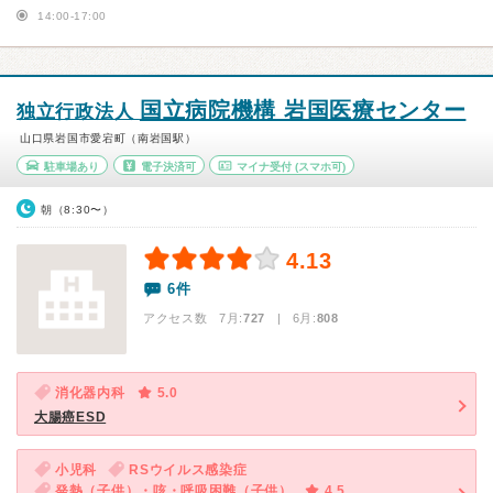
14:00-17:00
国立病院機構 岩国医療センター
独立行政法人
山口県岩国市愛宕町（南岩国駅）
駐車場あり
電子決済可
マイナ受付
(スマホ可)
朝（8:30〜）
4.13
6件
アクセス数 7月:
727
| 6月:
808
消化器内科
5.0
大腸癌ESD
小児科
RSウイルス感染症
発熱（子供）・咳・呼吸困難（子供）
4.5