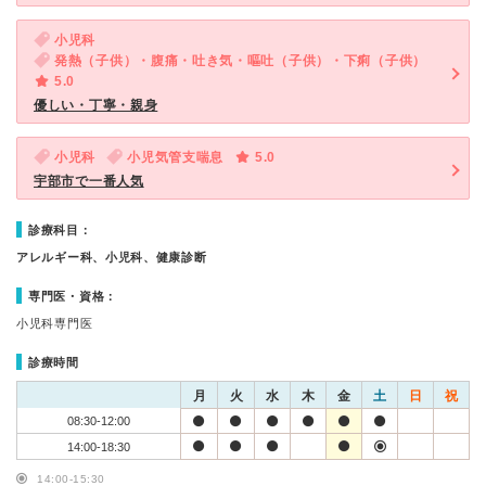
小児科
発熱（子供）・腹痛・吐き気・嘔吐（子供）・下痢（子供）
5.0
優しい・丁寧・親身
小児科
小児気管支喘息
5.0
宇部市で一番人気
診療科目：
アレルギー科、小児科、健康診断
専門医・資格：
小児科専門医
診療時間
月
火
水
木
金
土
日
祝
08:30-12:00
14:00-18:30
14:00-15:30