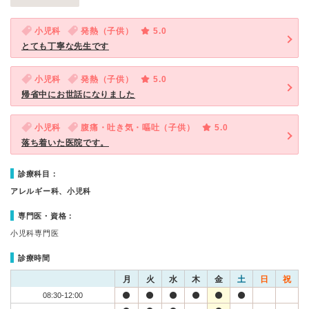
小児科
発熱（子供）
5.0
とても丁寧な先生です
小児科
発熱（子供）
5.0
帰省中にお世話になりました
小児科
腹痛・吐き気・嘔吐（子供）
5.0
落ち着いた医院です。
診療科目：
アレルギー科、小児科
専門医・資格：
小児科専門医
診療時間
月
火
水
木
金
土
日
祝
08:30-12:00