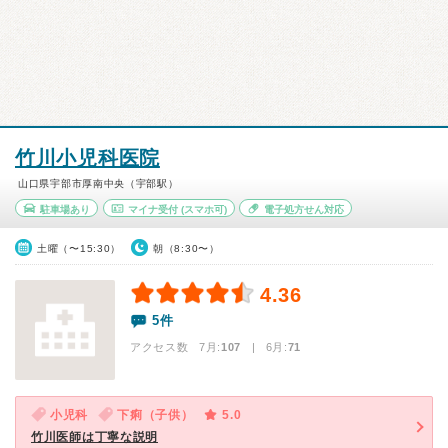
竹川小児科医院
山口県宇部市厚南中央（宇部駅）
駐車場あり
マイナ受付
(スマホ可)
電子処方せん対応
土曜（〜15:30）
朝（8:30〜）
4.36
5件
アクセス数 7月:
107
| 6月:
71
小児科
下痢（子供）
5.0
竹川医師は丁寧な説明