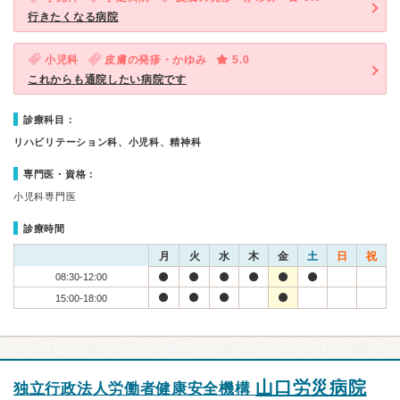
行きたくなる病院
小児科
皮膚の発疹・かゆみ
5.0
これからも通院したい病院です
診療科目：
リハビリテーション科、小児科、精神科
専門医・資格：
小児科専門医
診療時間
月
火
水
木
金
土
日
祝
08:30-12:00
15:00-18:00
山口労災病院
独立行政法人労働者健康安全機構