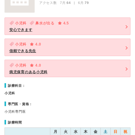
アクセス数 7月:
64
| 6月:
79
小児科
鼻水が出る
4.5
安心できます
小児科
4.0
信頼できる先生
小児科
4.0
病児保育のある小児科
診療科目：
小児科
専門医・資格：
小児科専門医
診療時間
月
火
水
木
金
土
日
祝