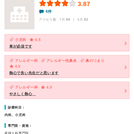
3.87
4件
アクセス数 7月:
89
| 6月:
82
小児科
4.5
車が必須です
アレルギー科
アレルギー性鼻炎
鼻のつまり
4.5
熱心で良い先生だと思います
アレルギー科
4.0
やさしく熱心
診療科目：
内科、小児科
専門医・資格：
産婦人科専門医