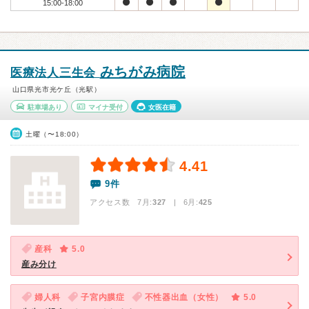
15:00-18:00
みちがみ病院
医療法人三生会
山口県光市光ケ丘（光駅）
駐車場あり
マイナ受付
女医在籍
土曜（〜18:00）
4.41
9件
アクセス数 7月:
327
| 6月:
425
産科
5.0
産み分け
婦人科
子宮内膜症
不性器出血（女性）
5.0