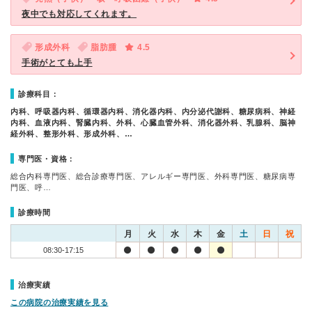
夜中でも対応してくれます。
形成外科
脂肪腫
4.5
手術がとても上手
診療科目：
内科、呼吸器内科、循環器内科、消化器内科、内分泌代謝科、糖尿病科、神経
内科、血液内科、腎臓内科、外科、心臓血管外科、消化器外科、乳腺科、脳神
経外科、整形外科、形成外科、…
専門医・資格：
総合内科専門医、総合診療専門医、アレルギー専門医、外科専門医、糖尿病専
門医、呼…
診療時間
月
火
水
木
金
土
日
祝
08:30-17:15
治療実績
この病院の治療実績を見る