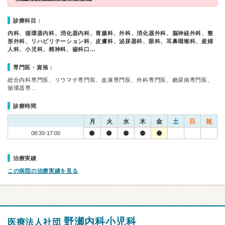
診療科目：
内科、循環器内科、消化器内科、胃腸科、外科、消化器外科、脳神経外科、整
形外科、リハビリテーション科、皮膚科、泌尿器科、眼科、耳鼻咽喉科、産婦
人科、小児科、精神科、歯科口…
専門医・資格：
総合内科専門医、リウマチ専門医、血液専門医、外科専門医、糖尿病専門医、
循環器専…
診療時間
月
火
水
木
金
土
日
祝
08:30-17:00
治療実績
この病院の治療実績を見る
野瀬内科小児科
医療法人社団