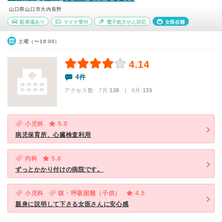
山口県山口市大内長野
駐車場あり
マイナ受付
電子処方せん対応
女医在籍
土曜（〜18:00）
4.14
4件
アクセス数 7月:
128
| 6月:
135
小児科
5.0
病児保育所、心臓検査利用
内科
5.0
ずっとかかり付けの病院です。
小児科
咳・呼吸困難（子供）
4.5
親身に説明して下さる女医さんに安心感