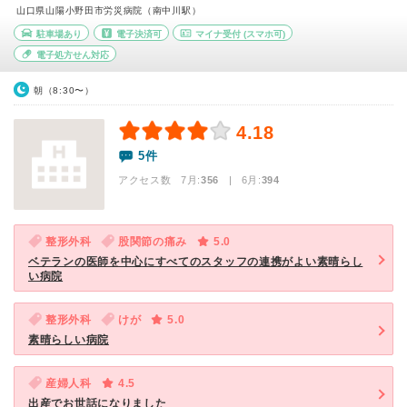
山口県山陽小野田市労災病院（南中川駅）
駐車場あり
電子決済可
マイナ受付
(スマホ可)
電子処方せん対応
朝（8:30〜）
4.18
5件
アクセス数 7月:
356
| 6月:
394
整形外科
股関節の痛み
5.0
ベテランの医師を中心にすべてのスタッフの連携がよい素晴らし
い病院
整形外科
けが
5.0
素晴らしい病院
産婦人科
4.5
出産でお世話になりました