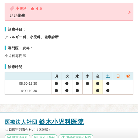
小児科
4.5
いい先生
診療科目：
アレルギー科、小児科、健康診断
専門医・資格：
小児科専門医
診療時間
月
火
水
木
金
土
日
祝
08:30-12:30
14:00-19:30
鈴木小児科医院
医療法人社団
山口県宇部市今村北（床波駅）
駐車場あり
マイナ受付
電子処方せん対応