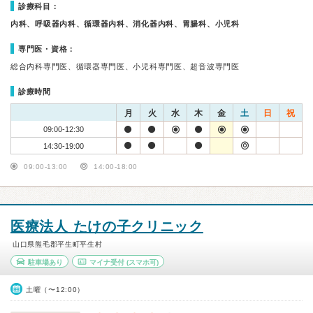
診療科目：
内科、呼吸器内科、循環器内科、消化器内科、胃腸科、小児科
専門医・資格：
総合内科専門医、循環器専門医、小児科専門医、超音波専門医
診療時間
月
火
水
木
金
土
日
祝
09:00-12:30
14:30-19:00
09:00-13:00
14:00-18:00
医療法人 たけの子クリニック
山口県熊毛郡平生町平生村
駐車場あり
マイナ受付
(スマホ可)
土曜（〜12:00）