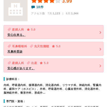
3.99
18件
アクセス数 7月:
1,123
| 6月:
1,044
産婦人科
5.0
安心出来る。
耳鼻咽喉科
先天性難聴
5.0
耳鼻科受診
産婦人科
出産
5.0
安心感があります。
診療科目：
内科、呼吸器内科、循環器内科、消化器内科、リウマチ科、神経内科、腎臓内
科、緩和ケア（ホスピス）、外科、呼吸器外科、心臓血管外科、消化器外科、
脳神経外科、整形外科、形成外…
専門医・資格：