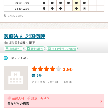
09:00-12:00
14:30-17:30
14:30-17:00
医療法人 岩国病院
山口県岩国市岩国（川西駅）
駐車場あり
電子決済可
マイナ受付
(スマホ可)
土曜（〜12:00）
3.90
3件
アクセス数 7月:
108
| 6月:
86
産婦人科
妊娠
4.5
昔ながらの病院