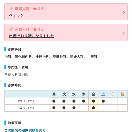
産婦人科
4.5
ベテラン
産婦人科
4.5
出産でお世話になりました
診療科目：
内科、消化器内科、神経内科、整形外科、産婦人科、小児科
専門医・資格：
産婦人科専門医
診療時間
月
火
水
木
金
土
日
祝
09:00-12:00
14:00-17:00
治療実績
この病院の治療実績を見る