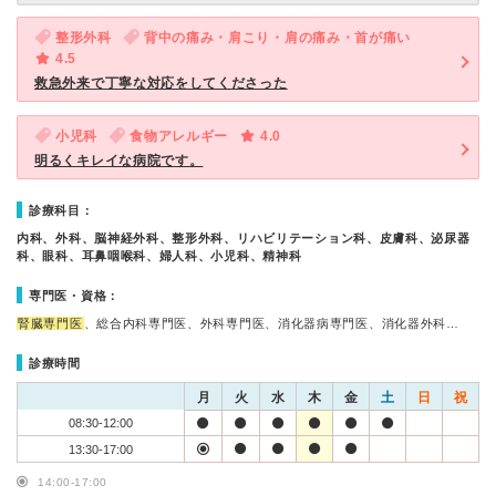
整形外科
背中の痛み・肩こり・肩の痛み・首が痛い
4.5
救急外来で丁寧な対応をしてくださった
小児科
食物アレルギー
4.0
明るくキレイな病院です。
診療科目：
内科、外科、脳神経外科、整形外科、リハビリテーション科、皮膚科、泌尿器
科、眼科、耳鼻咽喉科、婦人科、小児科、精神科
専門医・資格：
腎臓専門医
、総合内科専門医、外科専門医、消化器病専門医、消化器外科…
診療時間
月
火
水
木
金
土
日
祝
08:30-12:00
13:30-17:00
14:00-17:00