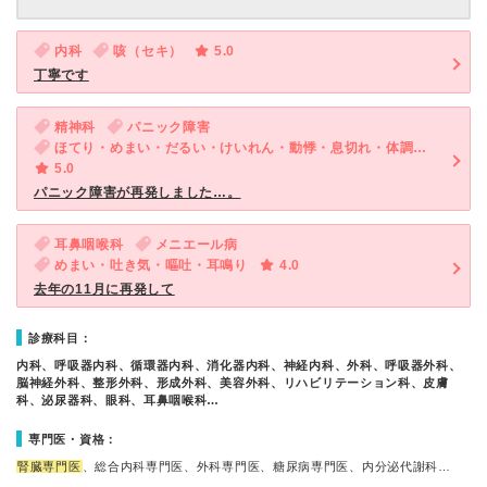
内科
咳（セキ）
5.0
丁寧です
精神科
パニック障害
ほてり・めまい・だるい・けいれん・動悸・息切れ・体調不良・寝つきが悪い・不眠・気が滅入る・不安
5.0
パニック障害が再発しました…。
耳鼻咽喉科
メニエール病
めまい・吐き気・嘔吐・耳鳴り
4.0
去年の11月に再発して
診療科目：
内科、呼吸器内科、循環器内科、消化器内科、神経内科、外科、呼吸器外科、
脳神経外科、整形外科、形成外科、美容外科、リハビリテーション科、皮膚
科、泌尿器科、眼科、耳鼻咽喉科…
専門医・資格：
腎臓専門医
、総合内科専門医、外科専門医、糖尿病専門医、内分泌代謝科…