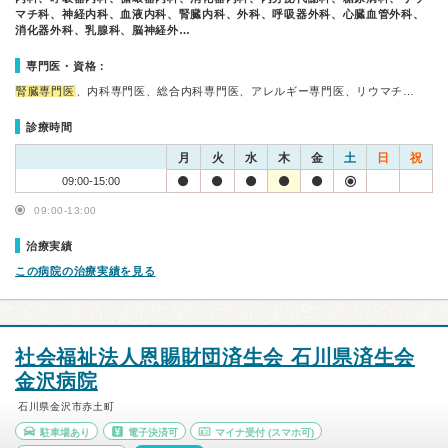
マチ科、神経内科、血液内科、腎臓内科、外科、呼吸器外科、心臓血管外科、
消化器外科、乳腺科、脳神経外…
専門医・資格：
腎臓専門医
、内科専門医、総合内科専門医、アレルギー専門医、リウマチ…
診療時間
月
火
水
木
金
土
日
祝
09:00-15:00
09:00-13:00
治療実績
この病院の治療実績を見る
社会福祉法人恩賜財団済生会 石川県済生会
金沢病院
石川県金沢市赤土町
駐車場あり
電子決済可
マイナ受付
(スマホ可)