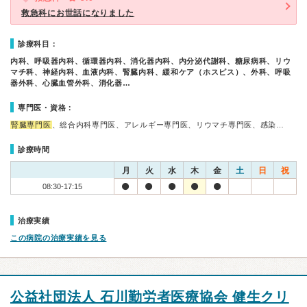
救急科にお世話になりました
診療科目：
内科、呼吸器内科、循環器内科、消化器内科、内分泌代謝科、糖尿病科、リウ
マチ科、神経内科、血液内科、腎臓内科、緩和ケア（ホスピス）、外科、呼吸
器外科、心臓血管外科、消化器…
専門医・資格：
腎臓専門医
、総合内科専門医、アレルギー専門医、リウマチ専門医、感染…
診療時間
月
火
水
木
金
土
日
祝
08:30-17:15
治療実績
この病院の治療実績を見る
公益社団法人 石川勤労者医療協会 健生クリ