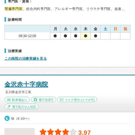
専門医・資格：
腎臓専門医
、総合内科専門医、アレルギー専門医、リウマチ専門医、血液…
診療時間
月
火
水
木
金
土
日
祝
08:30-12:00
治療実績
この病院の治療実績を見る
金沢赤十字病院
石川県金沢市三馬
駐車場あり
電子決済可
マイナ受付
(スマホ可)
電子処方せん対応
朝（8:30〜）
3.97