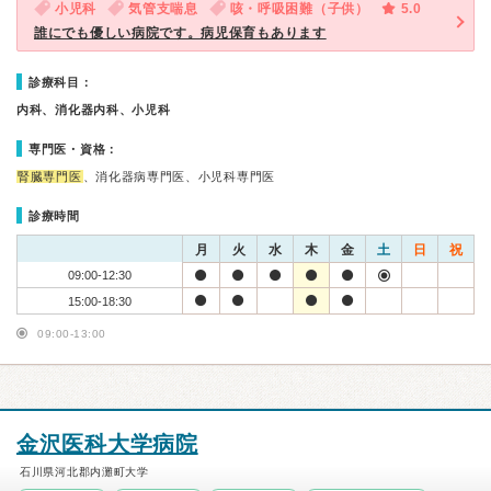
小児科
気管支喘息
咳・呼吸困難（子供）
5.0
誰にでも優しい病院です。病児保育もあります
診療科目：
内科、消化器内科、小児科
専門医・資格：
腎臓専門医
、消化器病専門医、小児科専門医
診療時間
月
火
水
木
金
土
日
祝
09:00-12:30
15:00-18:30
09:00-13:00
金沢医科大学病院
石川県河北郡内灘町大学