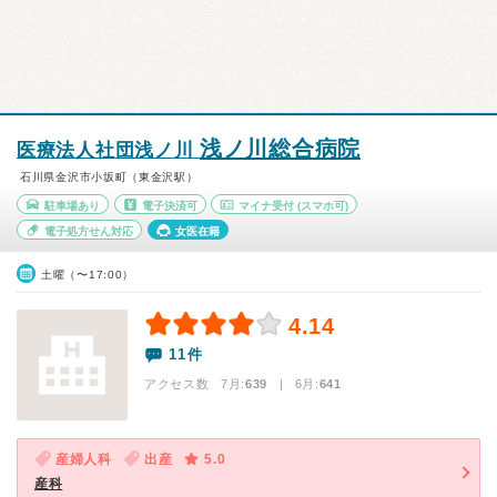
浅ノ川総合病院
医療法人社団浅ノ川
石川県金沢市小坂町（東金沢駅）
駐車場あり
電子決済可
マイナ受付
(スマホ可)
電子処方せん対応
女医在籍
土曜（〜17:00）
4.14
11件
アクセス数 7月:
639
| 6月:
641
産婦人科
出産
5.0
産科