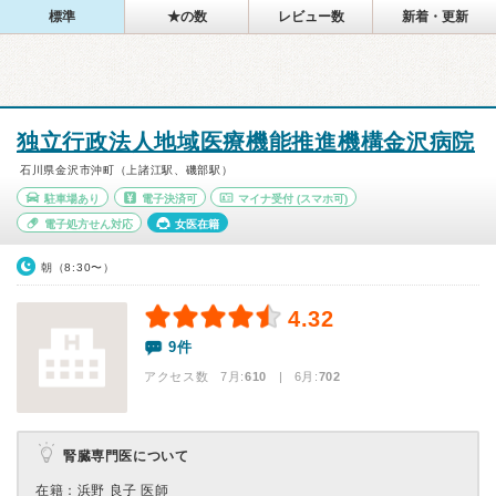
標準
★の数
レビュー数
新着・更新
独立行政法人地域医療機能推進機構金沢病院
石川県金沢市沖町（上諸江駅、磯部駅）
駐車場あり
電子決済可
マイナ受付
(スマホ可)
電子処方せん対応
女医在籍
朝（8:30〜）
4.32
9件
アクセス数 7月:
610
| 6月:
702
腎臓専門医について
在籍：浜野 良子 医師