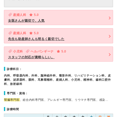
産婦人科
5.0
女医さんが親切で、人気
産婦人科
5.0
先生も助産師さんも明るく親切でした
小児科
ヘルパンギーナ
5.0
スタッフの対応が素晴らしい。
診療科目：
内科、呼吸器内科、外科、脳神経外科、整形外科、リハビリテーション科、皮
膚科、泌尿器科、眼科、耳鼻咽喉科、産婦人科、小児科、精神科、歯科口腔外
科、放射線科
専門医・資格：
腎臓専門医
、総合内科専門医、アレルギー専門医、リウマチ専門医、感染…
診療時間