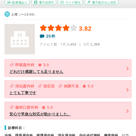
駐車場あり
電子決済可
マイナ受付
電子処方せん対応
土曜（〜13:00）
3.82
20件
アクセス数 7月:
1,450
| 6月:
1,398
呼吸器外科
5.0
どれだけ感謝しても足りません
消化器内科
胆石症
体調不良
5.0
とても丁寧です
歯科口腔外科
5.0
安心で早急な対応が助かりました。
診療科目：
内科、呼吸器内科、循環器内科、消化器内科、内分泌代謝科、糖尿病科、リウ