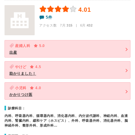
4.01
5件
アクセス数 7月:
315
| 6月:
432
産婦人科
5.0
出産
やけど
4.5
助かりました！
小児科
4.0
かかりつけ医
診療科目：
内科、呼吸器内科、循環器内科、消化器内科、内分泌代謝科、神経内科、血液
内科、腎臓内科、緩和ケア（ホスピス）、外科、呼吸器外科、消化器外科、脳
神経外科、整形外科、形成外科…