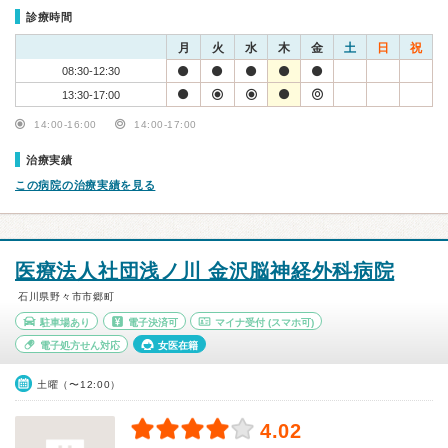
診療時間
月
火
水
木
金
土
日
祝
08:30-12:30
13:30-17:00
14:00-16:00
14:00-17:00
治療実績
この病院の治療実績を見る
医療法人社団浅ノ川 金沢脳神経外科病院
石川県野々市市郷町
駐車場あり
電子決済可
マイナ受付
(スマホ可)
電子処方せん対応
女医在籍
土曜（〜12:00）
4.02