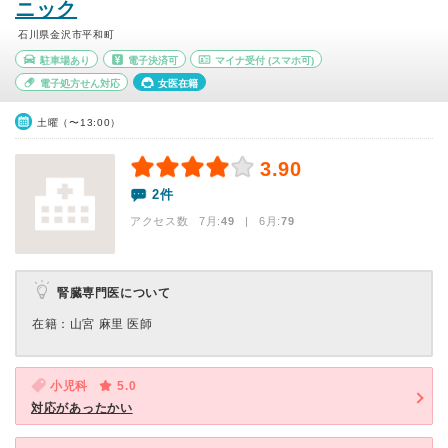
ニック
石川県金沢市平和町
駐車場あり
電子決済可
マイナ受付
(スマホ可)
電子処方せん対応
女医在籍
土曜（〜13:00）
3.90
2件
アクセス数 7月:
49
| 6月:
79
腎臓専門医について
在籍：山宮 麻里 医師
小児科
5.0
対応があったかい