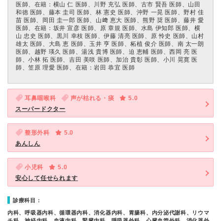
医師、在籍：横山 仁 医師、川野 充弘 医師、古市 賢吾 医師、山田
和徳 医師、藤本 圭司 医師、林 憲史 医師、沖野 一晃 医師、野村 佳
苗 医師、岡田 圭一郎 医師、山﨑 恵大 医師、熊野 奨 医師、藤井 愛
医師、在籍：坂井 宣彦 医師、原 章規 医師、水島 伊知郎 医師、横
山 忠史 医師、黒川 幸枝 医師、伊藤 清亮 医師、原 怜史 医師、山村
雄太 医師、大島 恵 医師、玉井 亨 医師、柘植 俊介 医師、南 太一朗
医師、越野 瑛久 医師、湯浅 貴博 医師、迫 恵輔 医師、西岡 亮 医
師、小林 拓 医師、吉田 美咲 医師、加治 貴彰 医師、小川 晃寛 医
師、笠原 理愛 医師、在籍：岩田 恭宜 医師
耳鼻咽喉科
声が枯れる・痰
5.0
スーパードクター
整形外科
5.0
あんしん
小児科
5.0
安心して任せられます
診療科目：
内科、呼吸器内科、循環器内科、消化器内科、胃腸科、内分泌代謝科、リウマ
チ科、神経内科、血液内科、腎臓内科、呼吸器外科、心臓血管外科、消化器外