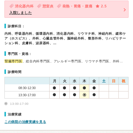
消化器内科
憩室炎
発熱・胃痛・腹痛
2.5
入院しました
診療科目：
内科、呼吸器内科、循環器内科、消化器内科、リウマチ科、神経内科、緩和ケ
ア（ホスピス）、外科、心臓血管外科、脳神経外科、整形外科、リハビリテー
ション科、皮膚科、泌尿器科、…
専門医・資格：
腎臓専門医
、総合内科専門医、アレルギー専門医、リウマチ専門医、外科…
診療時間
月
火
水
木
金
土
日
祝
08:30-12:30
13:30-17:00
13:00-17:00
治療実績
この病院の治療実績を見る