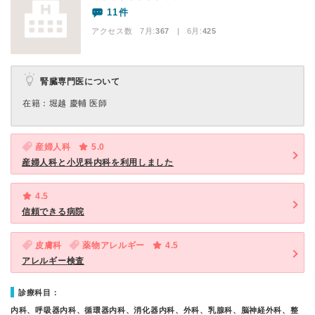
11件
アクセス数 7月:
367
| 6月:
425
腎臓専門医について
在籍：堀越 慶輔 医師
産婦人科
5.0
産婦人科と小児科内科を利用しました
4.5
信頼できる病院
皮膚科
薬物アレルギー
4.5
アレルギー検査
診療科目：
内科、呼吸器内科、循環器内科、消化器内科、外科、乳腺科、脳神経外科、整