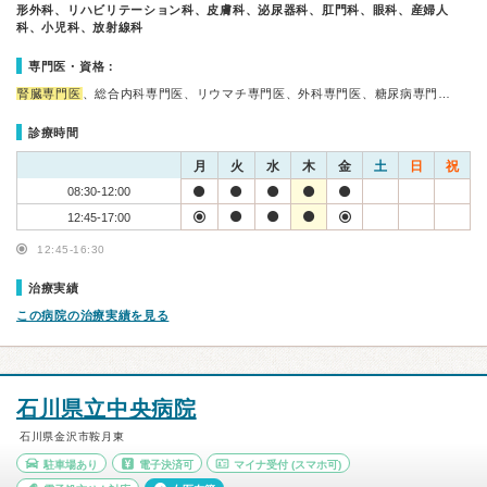
形外科、リハビリテーション科、皮膚科、泌尿器科、肛門科、眼科、産婦人
科、小児科、放射線科
専門医・資格：
腎臓専門医
、総合内科専門医、リウマチ専門医、外科専門医、糖尿病専門…
診療時間
月
火
水
木
金
土
日
祝
08:30-12:00
12:45-17:00
12:45-16:30
治療実績
この病院の治療実績を見る
石川県立中央病院
石川県金沢市鞍月東
駐車場あり
電子決済可
マイナ受付
(スマホ可)