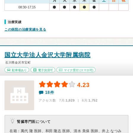
月
火
水
木
金
土
日
祝
08:30-17:15
治療実績
この病院の治療実績を見る
国立大学法人金沢大学附属病院
石川県金沢市宝町
駐車場あり
電子決済可
マイナ受付
(スマホ可)
4.23
18件
アクセス数 7月:
1,929
| 6月:
1,752
腎臓専門医について
在籍：萬代 隆 医師、和田 隆志 医師、清水 美保 医師、井上 なつみ