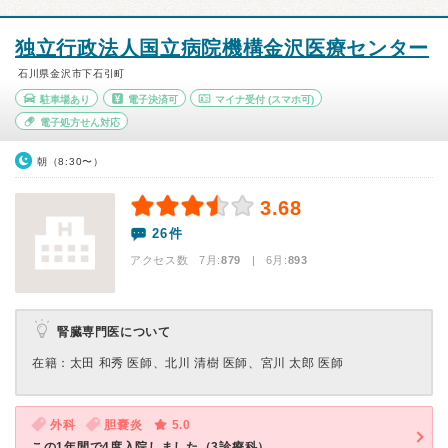
独立行政法人国立病院機構金沢医療センター
石川県金沢市下石引町
駐車場あり
電子決済可
マイナ受付
(スマホ可)
電子処方せん対応
朝（8:30〜）
3.68
26件
アクセス数 7月:
879
| 6月:
893
腎臓専門医について
在籍：太田 和秀 医師、北川 清樹 医師、宮川 太郎 医師
外科
胆嚢炎
5.0
この1年間で4度入院しました（3診療科）