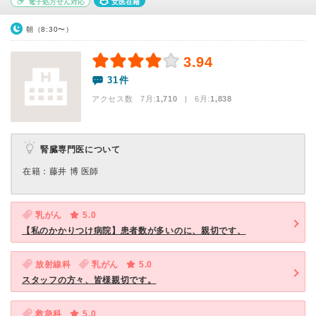
電子処方せん対応
女医在籍
朝（8:30〜）
3.94
31件
アクセス数 7月:
1,710
| 6月:
1,838
腎臓専門医について
在籍：藤井 博 医師
乳がん
5.0
【私のかかりつけ病院】患者数が多いのに、親切です、
放射線科
乳がん
5.0
スタッフの方々、皆様親切です。
救急科
5.0