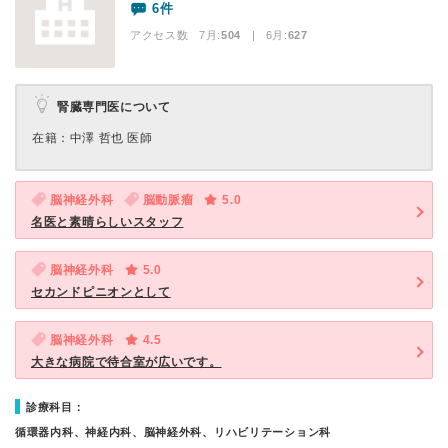
6件
アクセス数 7月:
504
| 6月:
627
腎臓専門医について
在籍：中澤 哲也 医師
脳神経外科
脳動脈瘤
5.0
名医と素晴らしいスタッフ
脳神経外科
5.0
セカンドピニオンとして
脳神経外科
4.5
大きな病院で待合室が広いです。
診療科目：
循環器内科、神経内科、脳神経外科、リハビリテーション科