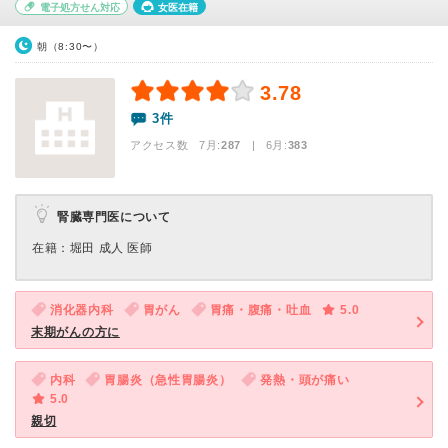
電子処方せん対応
女医在籍
朝（8:30〜）
3.78
3件
アクセス数 7月:
287
| 6月:
383
腎臓専門医について
在籍：堀田 成人 医師
消化器内科
胃がん
胃痛・腹痛・吐血
5.0
末期がんの方に
内科
胃腸炎（急性胃腸炎）
発熱・頭が痛い
5.0
親切