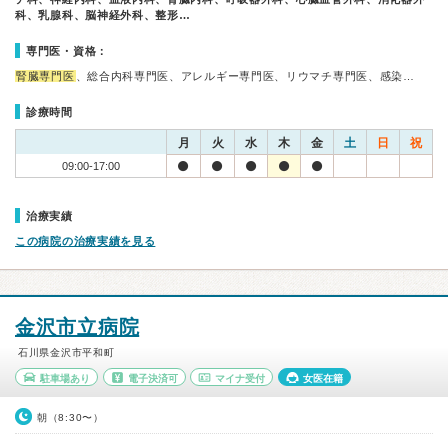
科、乳腺科、脳神経外科、整形…
専門医・資格：
腎臓専門医
、総合内科専門医、アレルギー専門医、リウマチ専門医、感染…
診療時間
月
火
水
木
金
土
日
祝
09:00-17:00
治療実績
この病院の治療実績を見る
金沢市立病院
石川県金沢市平和町
駐車場あり
電子決済可
マイナ受付
女医在籍
朝（8:30〜）