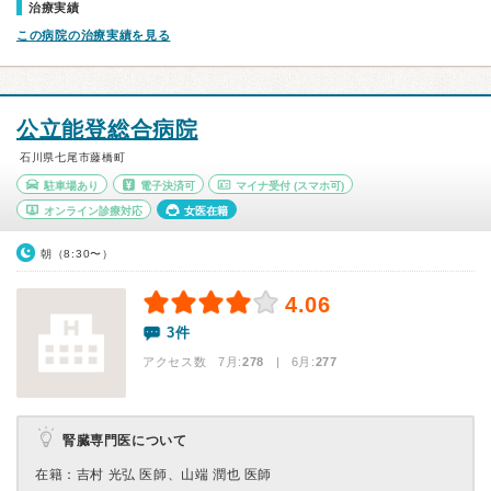
治療実績
この病院の治療実績を見る
公立能登総合病院
石川県七尾市藤橋町
駐車場あり
電子決済可
マイナ受付
(スマホ可)
オンライン診療対応
女医在籍
朝（8:30〜）
4.06
3件
アクセス数 7月:
278
| 6月:
277
腎臓専門医について
在籍：吉村 光弘 医師、山端 潤也 医師