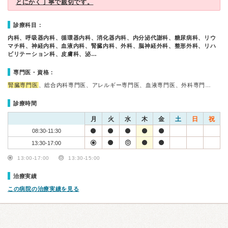
とにかく丁寧で親切です。
診療科目：
内科、呼吸器内科、循環器内科、消化器内科、内分泌代謝科、糖尿病科、リウ
マチ科、神経内科、血液内科、腎臓内科、外科、脳神経外科、整形外科、リハ
ビリテーション科、皮膚科、泌…
専門医・資格：
腎臓専門医
、総合内科専門医、アレルギー専門医、血液専門医、外科専門…
診療時間
月
火
水
木
金
土
日
祝
08:30-11:30
13:30-17:00
13:00-17:00
13:30-15:00
治療実績
この病院の治療実績を見る