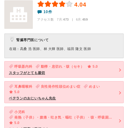
4.04
10件
アクセス数 7月:
473
| 6月:
459
腎臓専門医について
在籍：高桑 浩 医師、林 大輝 医師、福田 隆文 医師
呼吸器内科
動悸・息切れ・咳（セキ）
5.0
スタッフがとても親切
耳鼻咽喉科
良性発作性頭位めまい症
めまい
5.0
ベテランのおじいちゃん先生
小児科
発熱（子供）・腹痛・吐き気・嘔吐（子供）・咳・呼吸困難（子供）・下痢（子供）
5.0