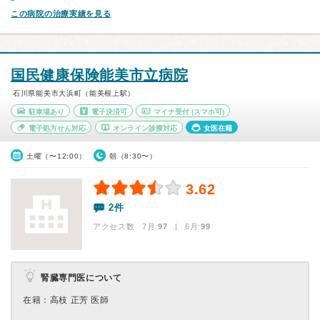
この病院の治療実績を見る
国民健康保険能美市立病院
石川県能美市大浜町（能美根上駅）
駐車場あり
電子決済可
マイナ受付
(スマホ可)
電子処方せん対応
オンライン診療対応
女医在籍
土曜（〜12:00）
朝（8:30〜）
3.62
2件
アクセス数 7月:
97
| 6月:
99
腎臓専門医について
在籍：高枝 正芳 医師