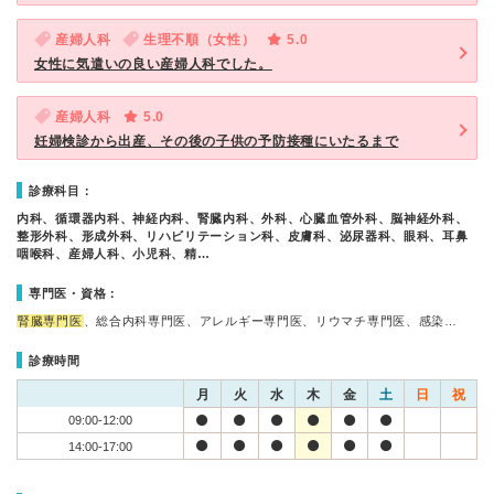
産婦人科
生理不順（女性）
5.0
女性に気遣いの良い産婦人科でした。
産婦人科
5.0
妊婦検診から出産、その後の子供の予防接種にいたるまで
診療科目：
内科、循環器内科、神経内科、腎臓内科、外科、心臓血管外科、脳神経外科、
整形外科、形成外科、リハビリテーション科、皮膚科、泌尿器科、眼科、耳鼻
咽喉科、産婦人科、小児科、精…
専門医・資格：
腎臓専門医
、総合内科専門医、アレルギー専門医、リウマチ専門医、感染…
診療時間
月
火
水
木
金
土
日
祝
09:00-12:00
14:00-17:00