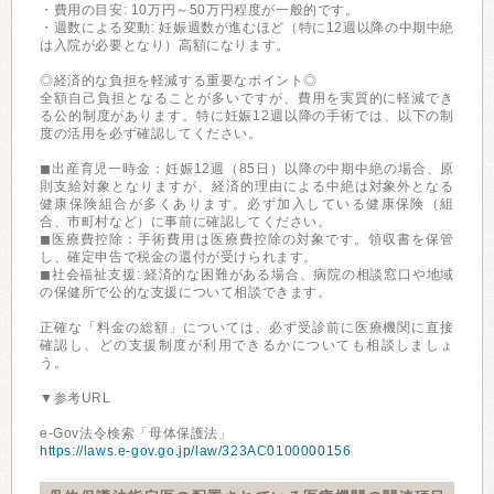
・費用の目安: 10万円～50万円程度が一般的です。
・週数による変動: 妊娠週数が進むほど（特に12週以降の中期中絶
は入院が必要となり）高額になります。
◎経済的な負担を軽減する重要なポイント◎
全額自己負担となることが多いですが、費用を実質的に軽減でき
る公的制度があります。特に妊娠12週以降の手術では、以下の制
度の活用を必ず確認してください。
◼︎出産育児一時金：妊娠12週（85日）以降の中期中絶の場合、原
則支給対象となりますが、経済的理由による中絶は対象外となる
健康保険組合が多くあります。必ず加入している健康保険（組
合、市町村など）に事前に確認してください。
◼︎医療費控除：手術費用は医療費控除の対象です。領収書を保管
し、確定申告で税金の還付が受けられます。
◼︎社会福祉支援: 経済的な困難がある場合、病院の相談窓口や地域
の保健所で公的な支援について相談できます。
正確な「料金の総額」については、必ず受診前に医療機関に直接
確認し、どの支援制度が利用できるかについても相談しましょ
う。
▼参考URL
e-Gov法令検索「母体保護法」
https://laws.e-gov.go.jp/law/323AC0100000156