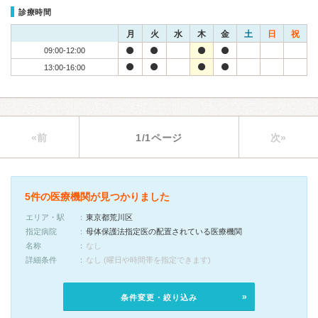
診療時間
月
火
水
木
金
土
日
祝
09:00-12:00
13:00-16:00
«前
1/1ページ
次»
5件の医療機関が見つかりました
エリア・駅
東京都荒川区
指定病院
母体保護法指定医の配置されている医療機関
名称
なし
詳細条件
なし (曜日や時間帯を指定できます)
条件変更・絞り込み