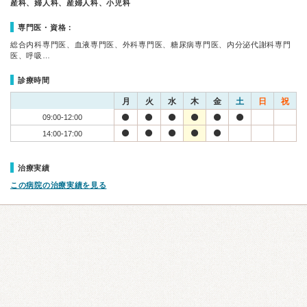
産科、婦人科、産婦人科、小児科
専門医・資格：
総合内科専門医、血液専門医、外科専門医、糖尿病専門医、内分泌代謝科専門
医、呼吸…
診療時間
月
火
水
木
金
土
日
祝
09:00-12:00
14:00-17:00
治療実績
この病院の治療実績を見る