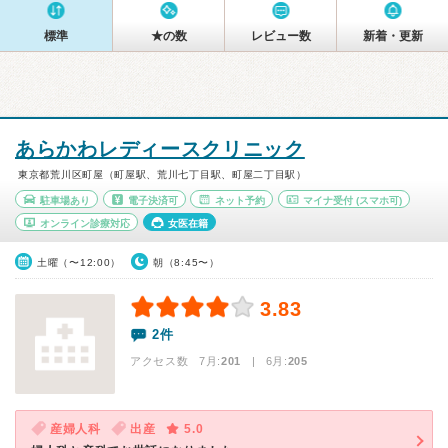
標準
★の数
レビュー数
新着・更新
あらかわレディースクリニック
東京都荒川区町屋（町屋駅、荒川七丁目駅、町屋二丁目駅）
駐車場あり
電子決済可
ネット予約
マイナ受付
(スマホ可)
オンライン診療対応
女医在籍
土曜（〜12:00）
朝（8:45〜）
3.83
2件
アクセス数 7月:
201
| 6月:
205
産婦人科
出産
5.0