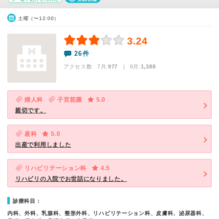
土曜（〜12:00）
3.24
26件
アクセス数 7月:
977
| 6月:
1,388
婦人科
子宮筋腫
5.0
親切です。
産科
5.0
出産で利用しました
リハビリテーション科
4.5
リハビリの入院でお世話になりました。
診療科目：
内科、外科、乳腺科、整形外科、リハビリテーション科、皮膚科、泌尿器科、