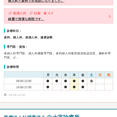
婦人科と産科でお世話になりました。
産婦人科
妊娠
4.5
綺麗で清潔な病院です。
診療科目：
産科、婦人科、産婦人科、健康診断
専門医・資格：
産婦人科専門医、婦人科腫瘍専門医、産科婦人科腹腔鏡技術認定医、麻酔科専
門医、が…
診療時間
月
火
水
木
金
土
日
祝
09:00-12:00
14:00-17:00
08:45-12:00