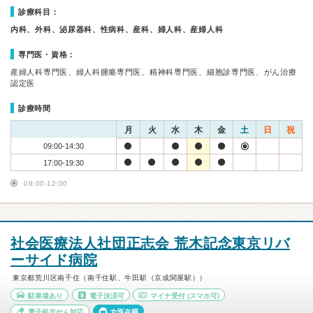
診療科目：
内科、外科、泌尿器科、性病科、産科、婦人科、産婦人科
専門医・資格：
産婦人科専門医、婦人科腫瘍専門医、精神科専門医、細胞診専門医、がん治療
認定医
診療時間
月
火
水
木
金
土
日
祝
09:00-14:30
17:00-19:30
09:00-12:00
社会医療法人社団正志会 荒木記念東京リバ
ーサイド病院
東京都荒川区南千住（南千住駅、牛田駅（京成関屋駅））
駐車場あり
電子決済可
マイナ受付
(スマホ可)
電子処方せん対応
女医在籍