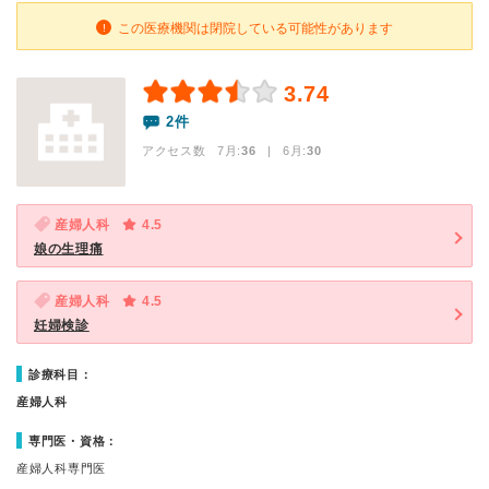
この医療機関は閉院している可能性があります
3.74
2件
アクセス数 7月:
36
| 6月:
30
産婦人科
4.5
娘の生理痛
産婦人科
4.5
妊婦検診
診療科目：
産婦人科
専門医・資格：
産婦人科専門医