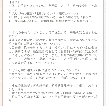
【目次】
1.単なる手術だけじゃない。専門医による「中絶の安全性」と心
のケア
2.どんな時に相談・利用できるの？（適応のケース）
3.日帰りも可能？妊娠週数で変わる、手術の進め方と術後ケア
4.《お金の不安を軽減》費用相場と妊娠週数による料金の違い
---
1. 単なる手術だけじゃない。専門医による「中絶の安全性」と心
のケア
母体保護法指定医が勤務する医療機関では、法に基づいた安全管
理と倫理的な配慮が徹底されています。
人工妊娠中絶を検討することは、多くの女性にとって非常に悩ま
しい決断ですが、指定医師のもとでは身体的・精神的な安全を第
一に考えた対応が行われます。また、妊娠の継続や出産について
迷っている段階でも、早めに相談することで選択肢を整理し、適
切な支援を受けることができます。
2. どんな時に相談・利用できるの？（適応のケース）
中絶手術は、誰でも無条件に受けられるわけではなく、母体保護
法という法律で厳しく定められた条件（適応）があります。
・妊娠の継続が母体の身体的・精神的健康を著しく損なうおそれ
がある場合
・経済的な理由などで妊娠の継続が著しく困難と認められる場合
・医療的な理由で人工妊娠中絶や不妊手術が必要と判断された場
合