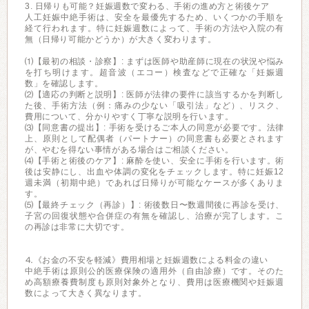
3. 日帰りも可能？妊娠週数で変わる、手術の進め方と術後ケア
人工妊娠中絶手術は、安全を最優先するため、いくつかの手順を
経て行われます。特に妊娠週数によって、手術の方法や入院の有
無（日帰り可能かどうか）が大きく変わります。
⑴【最初の相談・診察】: まずは医師や助産師に現在の状況や悩み
を打ち明けます。超音波（エコー）検査などで正確な「妊娠週
数」を確認します。
⑵【適応の判断と説明】: 医師が法律の要件に該当するかを判断し
た後、手術方法（例：痛みの少ない「吸引法」など）、リスク、
費用について、分かりやすく丁寧な説明を行います。
⑶【同意書の提出】: 手術を受けるご本人の同意が必要です。法律
上、原則として配偶者（パートナー）の同意書も必要とされます
が、やむを得ない事情がある場合はご相談ください。
⑷【手術と術後のケア】: 麻酔を使い、安全に手術を行います。術
後は安静にし、出血や体調の変化をチェックします。特に妊娠12
週未満（初期中絶）であれば日帰りが可能なケースが多くありま
す。
⑸【最終チェック（再診）】: 術後数日〜数週間後に再診を受け、
子宮の回復状態や合併症の有無を確認し、治療が完了します。こ
の再診は非常に大切です。
⒋《お金の不安を軽減》費用相場と妊娠週数による料金の違い
中絶手術は原則公的医療保険の適用外（自由診療）です。そのた
め高額療養費制度も原則対象外となり、費用は医療機関や妊娠週
数によって大きく異なります。