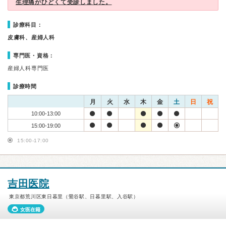
生理痛がひどくて受診しました。
診療科目：
皮膚科、産婦人科
専門医・資格：
産婦人科専門医
診療時間
月
火
水
木
金
土
日
祝
10:00-13:00
15:00-19:00
15:00-17:00
吉田医院
東京都荒川区東日暮里（鶯谷駅、日暮里駅、入谷駅）
女医在籍