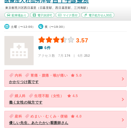
白十字診療所
医療法人社団秀洋会
東京都荒川区西日暮里（日暮里駅、西日暮里駅、三河島駅）
駐車場あり
電子決済可
マイナ受付
電子処方せん対応
土曜（〜12:00）
夜（〜19:30）
3.57
6件
アクセス数 7月:
174
| 6月:
252
内科
胃痛・腹痛・喉が痛い
5.0
かかりつけ医です
婦人科
生理不順（女性）
4.5
働く女性の味方です
産科
めまい・むくみ・便秘
4.0
優しい先生、あたたかい看護師さん