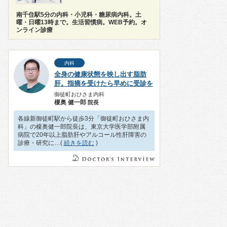
南千住駅5分の内科・小児科・糖尿病内科。土
曜・日曜13時まで。生活習慣病。WEB予約。オ
ンライン診療
内科
全身の健康状態を映し出す脂肪
肝。指摘を受けたら早めに受診を
御徒町おひさま内科
榎奥 健一郎
院長
各線新御徒町駅から徒歩3分「御徒町おひさま内
科」の榎奥健一郎院長は、東京大学医学部附属
病院で20年以上脂肪肝やアルコール性肝障害の
診療・研究に…(
続きを読む
)