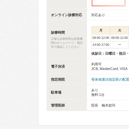
オンライン診療対応
対応あり
月
火
診療時間
09:00-12:00
09:00-12:00
正確な診療時間は医療機
関のホームページ・電話
14:00-17:00
ー
等で確認してください
休診日：日曜日・祝日
利用可
電子決済
JCB, MasterCard, VISA
指定病院
母体保護法指定医の配
あり
駐車場
無料:1台
管理医師
院長 楠木総司