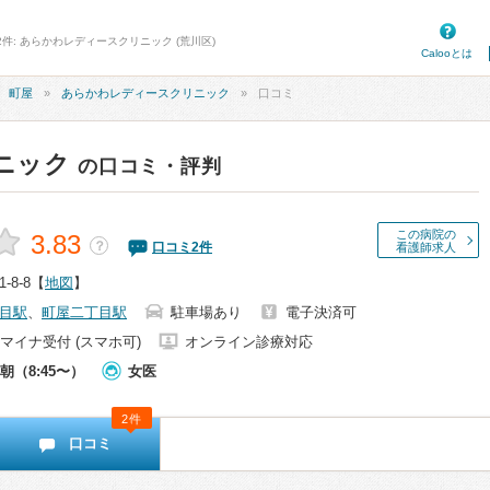
2件: あらかわレディースクリニック (荒川区)
Calooとは
町屋
あらかわレディースクリニック
口コミ
ニック
の口コミ・評判
この病院の
3.83
？
口コミ
2
件
看護師求人
8-8
【
地図
】
目駅
、
町屋二丁目駅
駐車場あり
電子決済可
マイナ受付 (スマホ可)
オンライン診療対応
朝（8:45〜）
女医
2件
口コミ