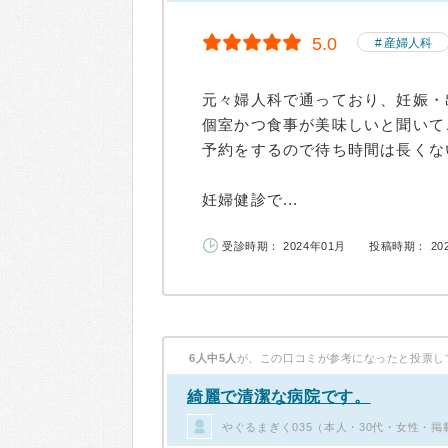
5.0
産婦人科
元々婦人科で通っており、妊娠・
個室かつ食事が美味しいと聞いて
予約をするので待ち時間は長くな
妊婦健診で...
受診時期： 2024年01月
投稿時期： 20
6人中5人
が、この口コミが参考になったと投票し
綺麗で清潔な病院です。
やぐるまぎく035（本人・30代・女性・掲