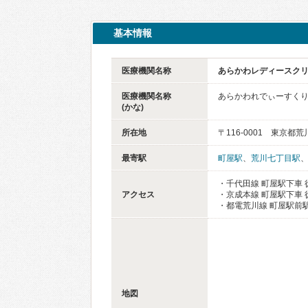
基本情報
医療機関名称
あらかわレディースク
医療機関名称
あらかわれでぃーすく
(かな)
所在地
〒116-0001 東京都荒
最寄駅
町屋駅
、
荒川七丁目駅
・千代田線 町屋駅下車 
アクセス
・京成本線 町屋駅下車 
・都電荒川線 町屋駅前駅
地図