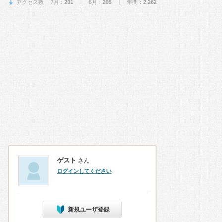
アクセス数 7月：
201
| 6月：
205
| 年間：
2,262
ゲスト
さん
ログインしてください
新規ユーザ登録