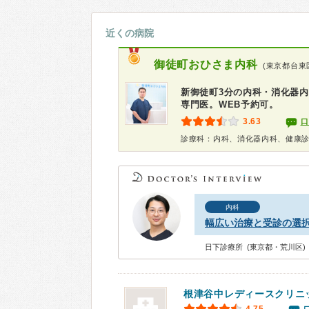
近くの病院
御徒町おひさま内科
(東京都台東
新御徒町3分の内科・消化器内
専門医。WEB予約可。
3.63
口
診療科：内科、消化器内科、健康
内科
幅広い治療と受診の選
日下診療所 (東京都・荒川区)
根津谷中レディースクリニ