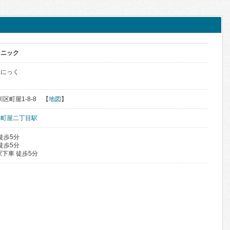
リニック
りにっく
川区町屋1-8-8 【
地図
】
、
町屋二丁目駅
徒歩5分
徒歩5分
下車 徒歩5分