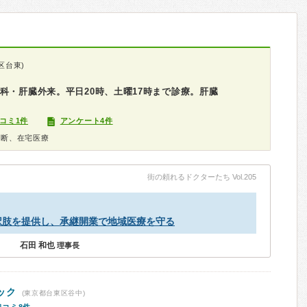
区台東)
科・肝臓外来。平日20時、土曜17時まで診療。肝臓
コミ1件
アンケート4件
診断、在宅医療
街の頼れるドクターたち Vol.205
択肢を提供し、承継開業で地域医療を守る
石田 和也
理事長
ック
(東京都台東区谷中)