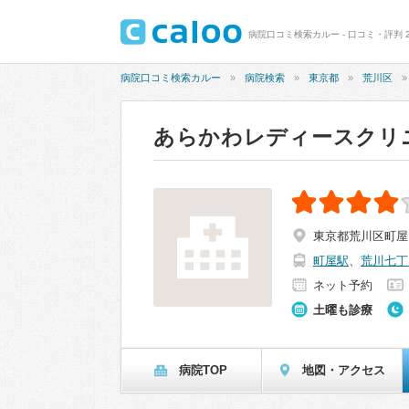
病院口コミ検索カルー - 口コミ・評判 
病院口コミ検索カルー
病院検索
東京都
荒川区
あらかわレディースクリ
東京都荒川区町屋1-
町屋駅
、
荒川七丁
ネット予約
土曜も診療
病院TOP
地図・アクセス