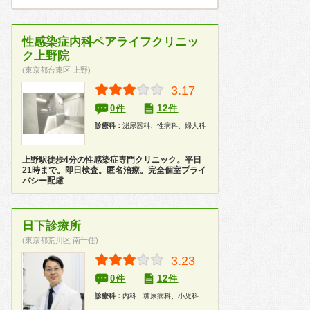
性感染症内科ペアライフクリニッ
ク上野院
(東京都台東区 上野)
3.17
0件
12件
診療科：
泌尿器科、性病科、婦人科
上野駅徒歩4分の性感染症専門クリニック。平日
21時まで。即日検査。匿名治療。完全個室プライ
バシー配慮
日下診療所
(東京都荒川区 南千住)
3.23
0件
12件
診療科：
内科、糖尿病科、小児科、健康診断