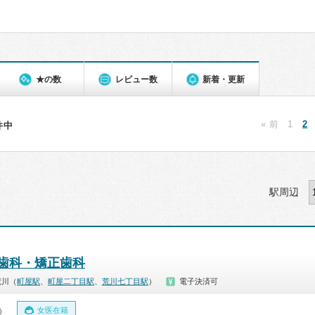
★の数
レビュー数
新着・更新
« 前
1
2
3件中
駅周辺
歯科・矯正歯科
荒川（
町屋駅
、
町屋二丁目駅
、
荒川七丁目駅
）
電子決済可
女医在籍
0）