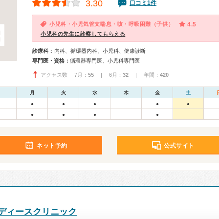
3.30
口コミ1件
小児科・小児気管支喘息・咳・呼吸困難（子供）
4.5
小児科の先生に診察してもらえる
診療科：
内科、循環器内科、小児科、健康診断
専門医・資格：
循環器専門医、小児科専門医
アクセス数 7月：
55
| 6月：
32
| 年間：
420
月
火
水
木
金
土
●
●
●
●
●
●
●
●
●
ネット予約
公式サイト
ディースクリニック