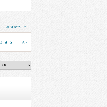
表示順について
3
4
5
…
次 »