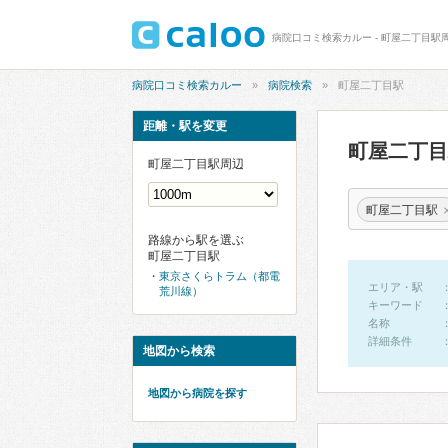
病院口コミ検索カルー - 町屋二丁目駅
病院口コミ検索カルー
病院検索
町屋二丁目駅
距離・駅を変更
町屋二丁
町屋二丁目駅周辺
町屋二丁目駅
路線から駅を選ぶ
町屋二丁目駅
東京さくらトラム（都電
エリア・駅
荒川線）
キーワード
名称
詳細条件
地図から検索
地図から病院を探す