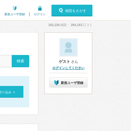
病院をさがす
新規ユーザ登録
ログイン
182,226
病院・
264,163
口コミ
ゲスト
さん
ログインしてください
新規ユーザ登録
絞り込み »