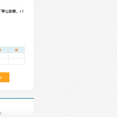
丁寧な診療。バ
日
祝
ト
)