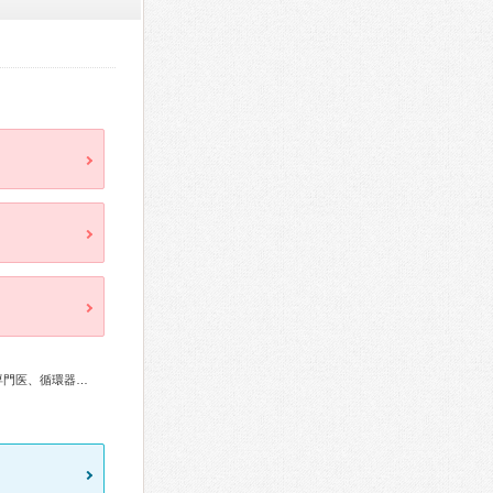
総合内科専門医、アレルギー専門医、感染症専門医、呼吸器専門医、循環器専門医、気管食道科専門医、小児科専門医