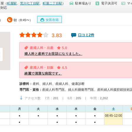
町屋（
町屋駅
、
荒川七丁目駅
、
町屋二丁目駅
）
駐車場あり
電子決済可
マ
療対応
女医在籍
0）
朝（8:45〜）
3.83
口コミ2件
産婦人科・出産
5.0
婦人科と産科でお世話になりました。
産婦人科・妊娠
4.5
綺麗で清潔な病院です。
診療科：
産科、婦人科、産婦人科、健康診断
専門医・資格：
アクセス数 7月：
201
| 6月：
205
| 年間：
2,262
月
火
水
木
金
土
08:45-12:00
●
●
●
●
●
●
●
●
●