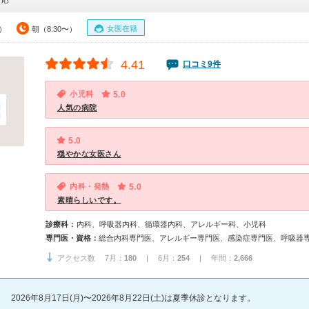
対応
女医在籍
0）
朝（8:30〜）
4.41
口コミ9件
小児科
5.0
人気の病院
5.0
穏やかな女医さん
内科・発熱
5.0
素晴らしいです。
診療科：
内科、呼吸器内科、循環器内科、アレルギー科、小児科
専門医・資格：
アクセス数 7月：
180
| 6月：
254
| 年間：
2,666
2026年8月17日(月)〜2026年8月22日(土)は夏季休診となります。