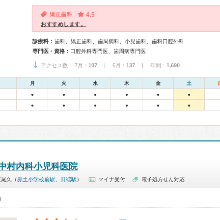
矯正歯科
4.5
おすすめします。
診療科：
歯科、矯正歯科、歯周病科、小児歯科、歯科口腔外科
専門医・資格：
口腔外科専門医、歯周病専門医
アクセス数 7月：
107
| 6月：
137
| 年間：
1,690
月
火
水
木
金
土
●
●
●
●
●
●
●
●
●
●
●
●
中村内科小児科医院
東尾久（
赤土小学校前駅
、
田端駅
）
マイナ受付
電子処方せん対応
0）