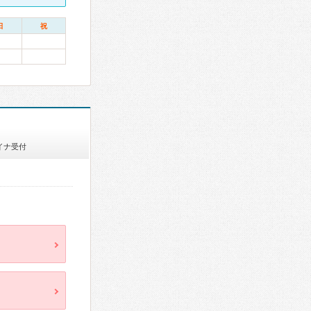
日
祝
イナ受付