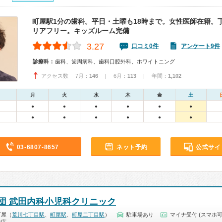
町屋駅1分の歯科。平日・土曜も18時まで。女性医師在籍。
リアフリー。キッズルーム完備
3.27
口コミ0件
アンケート9件
診療科：
歯科、歯周病科、歯科口腔外科、ホワイトニング
アクセス数 7月：
146
| 6月：
113
| 年間：
1,102
月
火
水
木
金
土
●
●
●
●
●
●
●
●
●
●
●
●
03-6807-8657
ネット予約
公式サイ
団 武田内科小児科クリニック
町屋（
荒川七丁目駅
、
町屋駅
、
町屋二丁目駅
）
駐車場あり
マイナ受付 (スマホ可