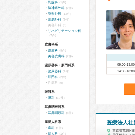
乳腺科
(1件)
脳神経外科
(2件)
整形外科
(12件)
形成外科
(1件)
美容外科
(0)
リハビリテーション科
(7件)
皮膚科系
皮膚科
(8件)
美容皮膚科
(2件)
09:00-13:00
泌尿器科・肛門科系
泌尿器科
14:00-18:00
(1件)
肛門科
(2件)
性病科
(0)
眼科系
眼科
(10件)
耳鼻咽喉科系
耳鼻咽喉科
(8件)
医療法人社
産婦人科系
産科
(1件)
東京都荒川区
婦人科
(1件)