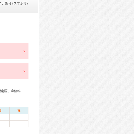
イナ受付 (スマホ可)
産婦人科専門医、婦人科腫瘍専門医、産科婦人科腹腔鏡技術認定医、麻酔科専門医、がん治療認定医
日
祝