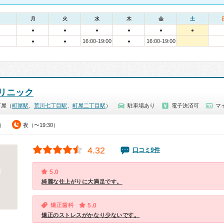
月
火
水
木
金
土
●
●
●
●
●
●
16:00-19:00
16:00-19:00
●
●
●
リニック
町屋（
町屋駅
、
荒川七丁目駅
、
町屋二丁目駅
）
駐車場あり
電子決済可
マ
0）
夜（〜19:30）
4.32
口コミ9件
5.0
綺麗な仕上がりに大満足です。
矯正歯科
5.0
矯正のストレスがかなり少ないです。