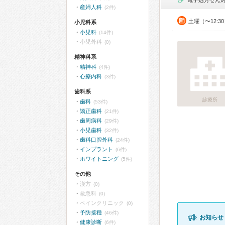
電子処方せん
産婦人科
(2件)
土曜（〜12:3
小児科系
小児科
(14件)
小児外科
(0)
精神科系
精神科
(4件)
心療内科
(3件)
歯科系
診療所
歯科
(53件)
矯正歯科
(21件)
歯周病科
(29件)
小児歯科
(32件)
歯科口腔外科
(24件)
インプラント
(6件)
ホワイトニング
(5件)
その他
漢方
(0)
救急科
(0)
ペインクリニック
(0)
予防接種
(46件)
お知らせ
健康診断
(6件)