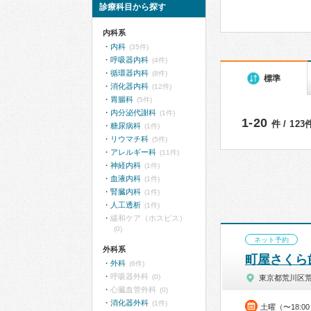
診療科目から探す
内科系
内科
(35件)
呼吸器内科
(4件)
循環器内科
(8件)
標準
消化器内科
(12件)
胃腸科
(5件)
内分泌代謝科
(1件)
1-20
件 / 12
糖尿病科
(1件)
リウマチ科
(5件)
アレルギー科
(11件)
神経内科
(1件)
血液内科
(1件)
腎臓内科
(1件)
人工透析
(1件)
緩和ケア（ホスピス）
(0)
ネット予約
外科系
町屋さくら
外科
(6件)
呼吸器外科
(0)
東京都荒川区
心臓血管外科
(0)
消化器外科
(1件)
土曜（〜18:0