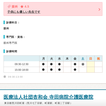
眼科
4.5
子供にも優しい先生です
診療科目：
眼科
専門医・資格：
眼科専門医
診療時間
月
火
水
木
金
土
日
祝
09:30-12:30
15:00-18:00
09:30-13:00
医療法人社団杏和会 寺田病院介護医療院
東京都荒川区町屋（荒川七丁目駅、町屋駅、町屋二丁目駅）