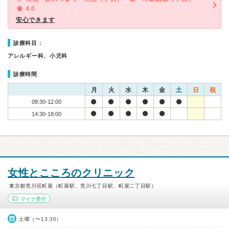
4.0
安心できます
診療科目：
アレルギー科、小児科
診療時間
月
火
水
木
金
土
日
祝
08:30-12:00
14:30-18:00
女性とこころのクリニック
東京都荒川区町屋（町屋駅、荒川七丁目駅、町屋二丁目駅）
マイナ受付
土曜（〜13:30）