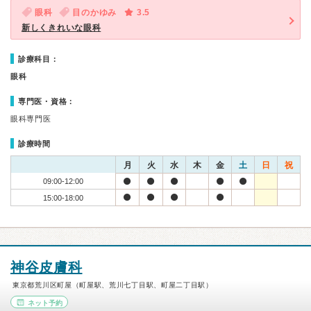
眼科
目のかゆみ
3.5
新しくきれいな眼科
診療科目：
眼科
専門医・資格：
眼科専門医
診療時間
月
火
水
木
金
土
日
祝
09:00-12:00
15:00-18:00
神谷皮膚科
東京都荒川区町屋（町屋駅、荒川七丁目駅、町屋二丁目駅）
ネット予約