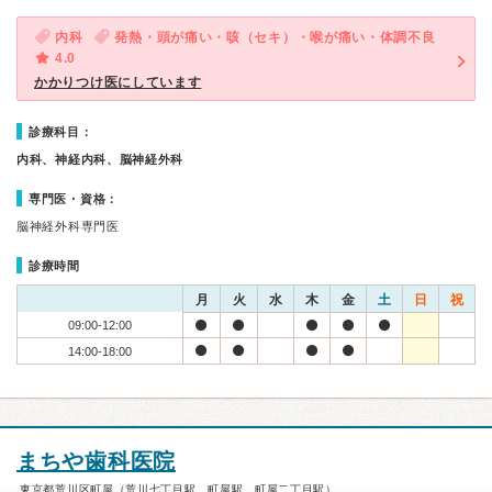
内科
発熱・頭が痛い・咳（セキ）・喉が痛い・体調不良
4.0
かかりつけ医にしています
診療科目：
内科、神経内科、脳神経外科
専門医・資格：
脳神経外科専門医
診療時間
月
火
水
木
金
土
日
祝
09:00-12:00
14:00-18:00
まちや歯科医院
東京都荒川区町屋（荒川七丁目駅、町屋駅、町屋二丁目駅）