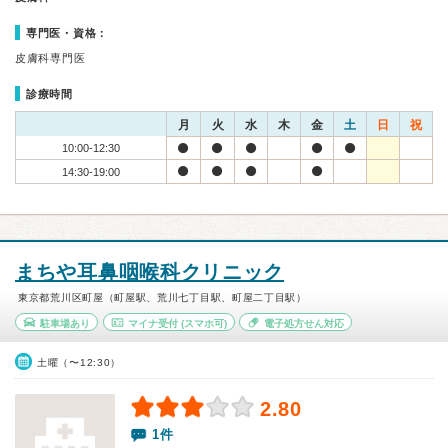
専門医・資格：
皮膚科専門医
診療時間
月
火
水
木
金
土
日
祝
10:00-12:30
14:30-19:00
まちや耳鼻咽喉科クリニック
東京都荒川区町屋（町屋駅、荒川七丁目駅、町屋二丁目駅）
駐車場あり
マイナ受付
(スマホ可)
電子処方せん対応
土曜（〜12:30）
2.80
1件