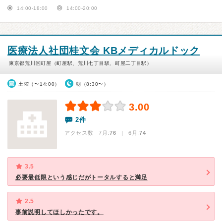
14:00-18:00
14:00-20:00
医療法人社団桂文会 KBメディカルドック
東京都荒川区町屋（町屋駅、荒川七丁目駅、町屋二丁目駅）
土曜（〜14:00）
朝（8:30〜）
3.00
2件
アクセス数 7月:
76
| 6月:
74
3.5
必要最低限という感じだがトータルすると満足
2.5
事前説明してほしかったです。