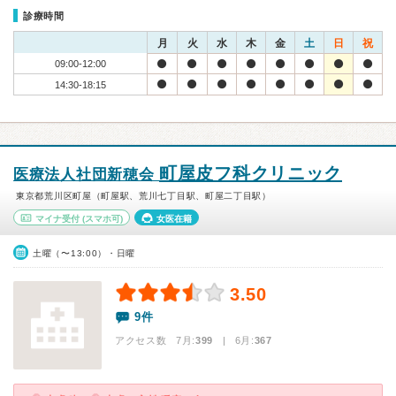
診療時間
月
火
水
木
金
土
日
祝
09:00-12:00
14:30-18:15
町屋皮フ科クリニック
医療法人社団新穂会
東京都荒川区町屋（町屋駅、荒川七丁目駅、町屋二丁目駅）
マイナ受付
(スマホ可)
女医在籍
土曜（〜13:00）・日曜
3.50
9件
アクセス数 7月:
399
| 6月:
367