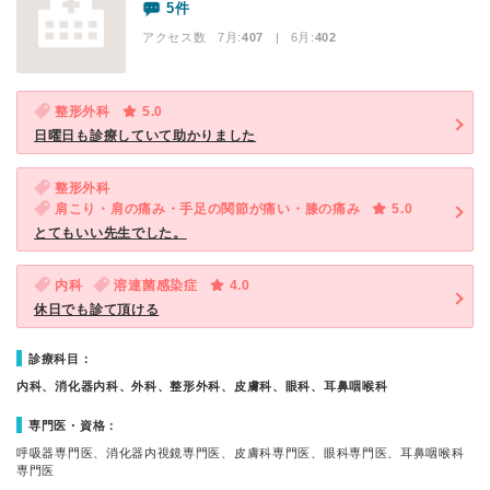
5件
アクセス数 7月:
407
| 6月:
402
整形外科
5.0
日曜日も診療していて助かりました
整形外科
肩こり・肩の痛み・手足の関節が痛い・膝の痛み
5.0
とてもいい先生でした。
内科
溶連菌感染症
4.0
休日でも診て頂ける
診療科目：
内科、消化器内科、外科、整形外科、皮膚科、眼科、耳鼻咽喉科
専門医・資格：
呼吸器専門医、消化器内視鏡専門医、皮膚科専門医、眼科専門医、耳鼻咽喉科
専門医