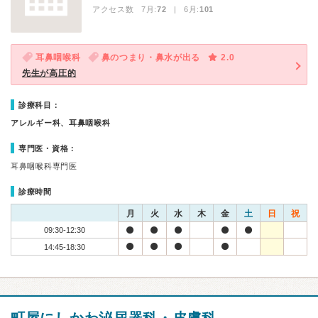
アクセス数 7月:
72
| 6月:
101
耳鼻咽喉科
鼻のつまり・鼻水が出る
2.0
先生が高圧的
診療科目：
アレルギー科、耳鼻咽喉科
専門医・資格：
耳鼻咽喉科専門医
診療時間
月
火
水
木
金
土
日
祝
09:30-12:30
14:45-18:30