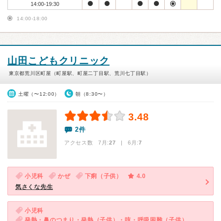
14:00-19:30
14:00-18:00
山田こどもクリニック
東京都荒川区町屋（町屋駅、町屋二丁目駅、荒川七丁目駅）
土曜（〜12:00）
朝（8:30〜）
3.48
2件
アクセス数 7月:
27
| 6月:
7
小児科
かぜ
下痢（子供）
4.0
気さくな先生
小児科
発熱・鼻のつまり・発熱（子供）・咳・呼吸困難（子供）