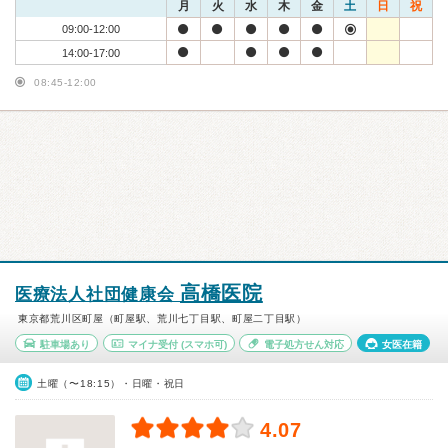
月
火
水
木
金
土
日
祝
09:00-12:00
14:00-17:00
08:45-12:00
高橋医院
医療法人社団健康会
東京都荒川区町屋（町屋駅、荒川七丁目駅、町屋二丁目駅）
駐車場あり
マイナ受付
(スマホ可)
電子処方せん対応
女医在籍
土曜（〜18:15）・日曜・祝日
4.07