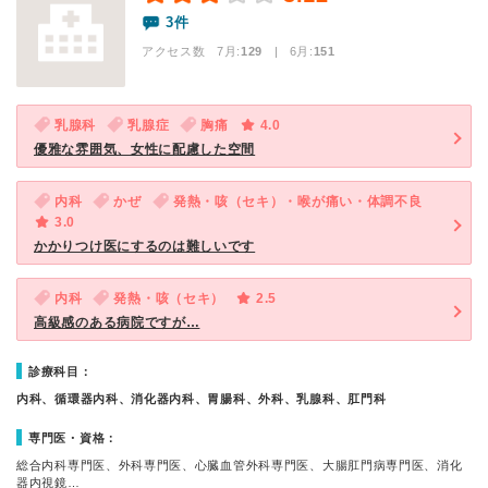
3件
アクセス数 7月:
129
| 6月:
151
乳腺科
乳腺症
胸痛
4.0
優雅な雰囲気、女性に配慮した空間
内科
かぜ
発熱・咳（セキ）・喉が痛い・体調不良
3.0
かかりつけ医にするのは難しいです
内科
発熱・咳（セキ）
2.5
高級感のある病院ですが…
診療科目：
内科、循環器内科、消化器内科、胃腸科、外科、乳腺科、肛門科
専門医・資格：
総合内科専門医、外科専門医、心臓血管外科専門医、大腸肛門病専門医、消化
器内視鏡…