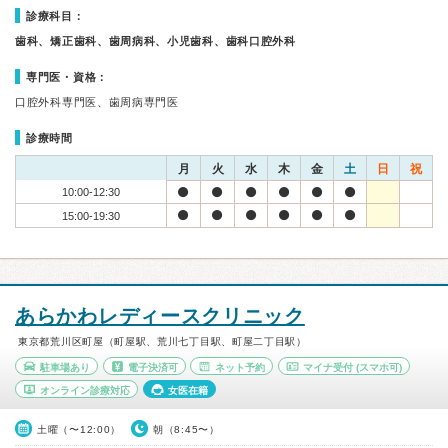
診療科目：
歯科、矯正歯科、歯周病科、小児歯科、歯科口腔外科
専門医・資格：
口腔外科専門医、歯周病専門医
診療時間
月
火
水
木
金
土
日
祝
10:00-12:30
15:00-19:30
あらかわレディースクリニック
東京都荒川区町屋（町屋駅、荒川七丁目駅、町屋二丁目駅）
駐車場あり
電子決済可
ネット予約
マイナ受付
(スマホ可)
オンライン診療対応
女医在籍
土曜（〜12:00）
朝（8:45〜）