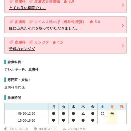
皮膚科
皮膚の良性腫瘍
5.0
とても良い病院です。
皮膚科
ウイルス性いぼ（尋常性疣贅）
5.0
瞼に出来たイボを取っていただきました。
皮膚科
カンジダ
4.5
子供のカンジダ
診療科目：
アレルギー科、皮膚科
専門医・資格：
皮膚科専門医
診療時間
月
火
水
木
金
土
日
祝
09:30-12:30
15:00-18:30
09:00-12:00
09:00-13:00
09:30-12:00