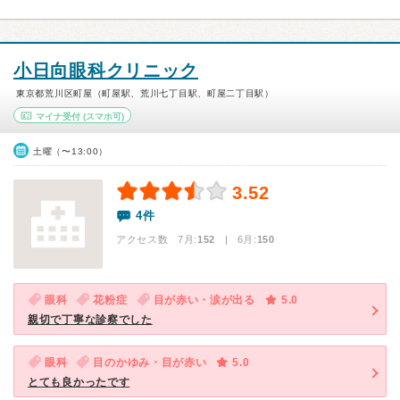
小日向眼科クリニック
東京都荒川区町屋（町屋駅、荒川七丁目駅、町屋二丁目駅）
マイナ受付
(スマホ可)
土曜（〜13:00）
3.52
4件
アクセス数 7月:
152
| 6月:
150
眼科
花粉症
目が赤い・涙が出る
5.0
親切で丁寧な診察でした
眼科
目のかゆみ・目が赤い
5.0
とても良かったです