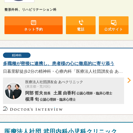
整形外科、リハビリテーション科
ネット予約
電話
公式サイト
精神科
多職種が密接に連携し、患者様の心に徹底的に寄り添う
日暮里駅徒歩2分の精神科・心療内科「医療法人社団讃友会 あべクリニック」は、外来診療以外の機能も充実した「多機能型精神科診療所」だ。阿部哲夫院長、公認心理師の土屋由香利さん、楳澤旬さんに、クリニックの特徴やカウンセリングの重要性等を伺った。
医療法人社団讃友会 あべクリニック
(東京都・荒川区)
阿部 哲夫
土屋 由香利
院長
公認心理師・臨床心理士
楳澤 旬
公認心理師・臨床心理士
医療法人社団 武田内科小児科クリニック