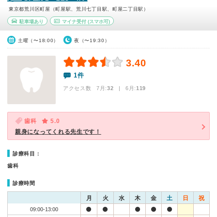
東京都荒川区町屋（町屋駅、荒川七丁目駅、町屋二丁目駅）
駐車場あり
マイナ受付
(スマホ可)
土曜（〜18:00）
夜（〜19:30）
3.40
1件
アクセス数 7月:
32
| 6月:
119
歯科
5.0
親身になってくれる先生です！
診療科目：
歯科
診療時間
月
火
水
木
金
土
日
祝
09:00-13:00