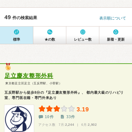
49
件の検索結果
表示順について
標準
★の数
レビュー数
新着・更新
足立慶友整形外科
東京都足立区足立（五反野駅、小菅駅）
五反野駅から徒歩8分の『足立慶友整形外科』、 都内最大級のリハビリ
室、専門医在籍・専門外来あり
3.19
10件
33件
アクセス数 7月:
2,244
| 6月:
2,902