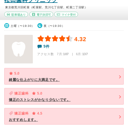
松田歯科クリニック
東京都荒川区町屋（町屋駅、荒川七丁目駅、町屋二丁目駅）
駐車場あり
電子決済可
マイナ受付
土曜（〜19:30）
夜（〜19:30）
4.32
9件
アクセス数 7月:
107
| 6月:
137
5.0
綺麗な仕上がりに大満足です。
矯正歯科
5.0
矯正のストレスがかなり少ないです。
矯正歯科
4.5
おすすめします。