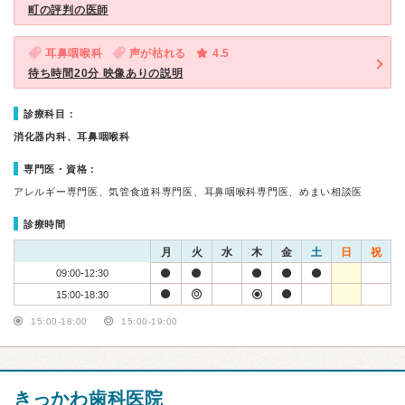
町の評判の医師
耳鼻咽喉科
声が枯れる
4.5
待ち時間20分 映像ありの説明
診療科目：
消化器内科、耳鼻咽喉科
専門医・資格：
アレルギー専門医、気管食道科専門医、耳鼻咽喉科専門医、めまい相談医
診療時間
月
火
水
木
金
土
日
祝
09:00-12:30
15:00-18:30
15:00-18:00
15:00-19:00
きっかわ歯科医院