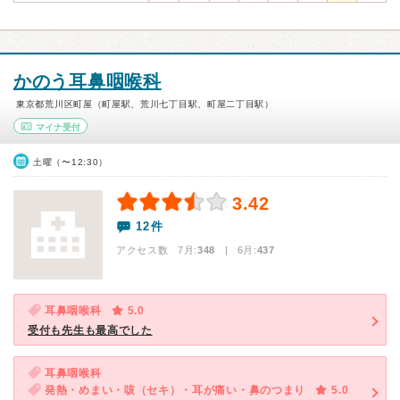
かのう耳鼻咽喉科
東京都荒川区町屋（町屋駅、荒川七丁目駅、町屋二丁目駅）
マイナ受付
土曜（〜12:30）
3.42
12件
アクセス数 7月:
348
| 6月:
437
耳鼻咽喉科
5.0
受付も先生も最高でした
耳鼻咽喉科
発熱・めまい・咳（セキ）・耳が痛い・鼻のつまり
5.0