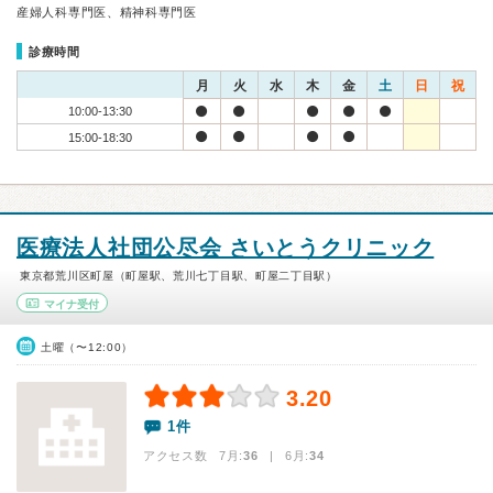
産婦人科専門医、精神科専門医
診療時間
月
火
水
木
金
土
日
祝
10:00-13:30
15:00-18:30
医療法人社団公尽会 さいとうクリニック
東京都荒川区町屋（町屋駅、荒川七丁目駅、町屋二丁目駅）
マイナ受付
土曜（〜12:00）
3.20
1件
アクセス数 7月:
36
| 6月:
34