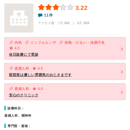
3.22
11件
アクセス数 7月:
301
| 6月:
220
内科
インフルエンザ
発熱・だるい・体調不良
4.5
休日診療にて受診
産婦人科
4.5
医院長は優しい雰囲気のおじさまです
産婦人科
4.0
安心のクリニック
診療科目：
産婦人科、精神科
専門医・資格：