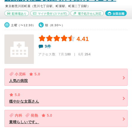
東京都荒川区町屋（荒川七丁目駅、町屋駅、町屋二丁目駅）
駐車場あり
マイナ受付
(スマホ可)
電子処方せん対応
女医在籍
土曜（〜12:30）
朝（8:30〜）
4.41
9件
アクセス数 7月:
180
| 6月:
254
小児科
5.0
人気の病院
5.0
穏やかな女医さん
内科
発熱
5.0
素晴らしいです。