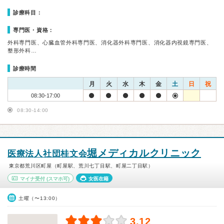
診療科目：
専門医・資格：
外科専門医、心臓血管外科専門医、消化器外科専門医、消化器内視鏡専門医、
整形外科…
診療時間
月
火
水
木
金
土
日
祝
08:30-17:00
08:30-14:00
堀メディカルクリニック
医療法人社団桂文会
東京都荒川区町屋（町屋駅、荒川七丁目駅、町屋二丁目駅）
マイナ受付
(スマホ可)
女医在籍
土曜（〜13:00）
3.12