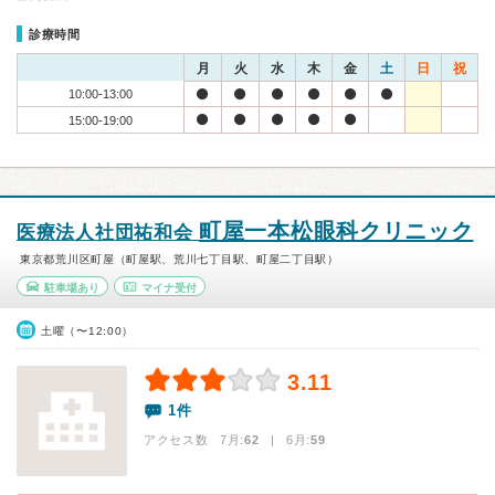
診療時間
月
火
水
木
金
土
日
祝
10:00-13:00
15:00-19:00
町屋一本松眼科クリニック
医療法人社団祐和会
東京都荒川区町屋（町屋駅、荒川七丁目駅、町屋二丁目駅）
駐車場あり
マイナ受付
土曜（〜12:00）
3.11
1件
アクセス数 7月:
62
| 6月:
59