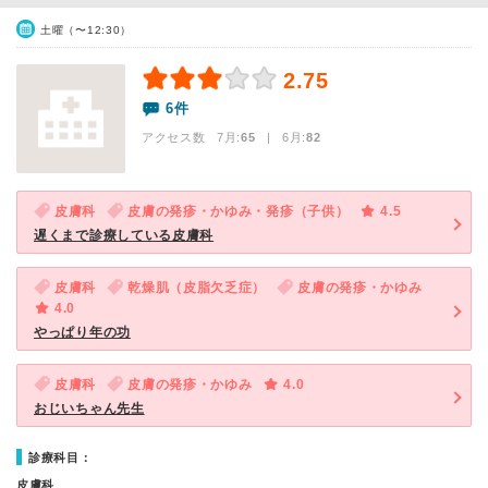
土曜（〜12:30）
2.75
6件
アクセス数 7月:
65
| 6月:
82
皮膚科
皮膚の発疹・かゆみ・発疹（子供）
4.5
遅くまで診療している皮膚科
皮膚科
乾燥肌（皮脂欠乏症）
皮膚の発疹・かゆみ
4.0
やっぱり年の功
皮膚科
皮膚の発疹・かゆみ
4.0
おじいちゃん先生
診療科目：
皮膚科