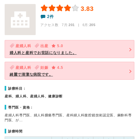
3.83
2件
アクセス数 7月:
201
| 6月:
205
産婦人科
出産
5.0
婦人科と産科でお世話になりました。
産婦人科
妊娠
4.5
綺麗で清潔な病院です。
診療科目：
産科、婦人科、産婦人科、健康診断
専門医・資格：
産婦人科専門医、婦人科腫瘍専門医、産科婦人科腹腔鏡技術認定医、麻酔科専
門医、が…
診療時間