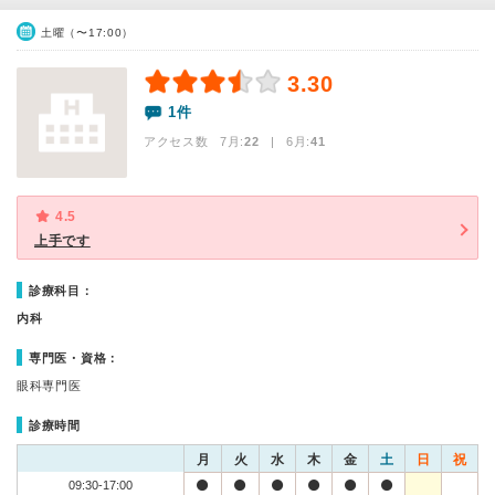
土曜（〜17:00）
3.30
1件
アクセス数 7月:
22
| 6月:
41
4.5
上手です
診療科目：
内科
専門医・資格：
眼科専門医
診療時間
月
火
水
木
金
土
日
祝
09:30-17:00