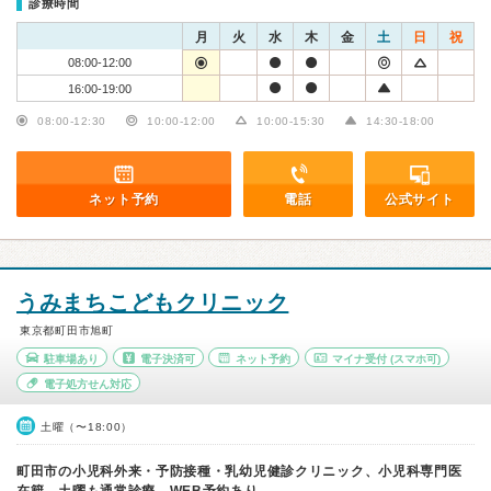
診療時間
月
火
水
木
金
土
日
祝
08:00-12:00
16:00-19:00
08:00-12:30
10:00-12:00
10:00-15:30
14:30-18:00
ネット予約
電話
公式サイト
うみまちこどもクリニック
東京都町田市旭町
駐車場あり
電子決済可
ネット予約
マイナ受付
(スマホ可)
電子処方せん対応
土曜（〜18:00）
町田市の小児科外来・予防接種・乳幼児健診クリニック、小児科専門医