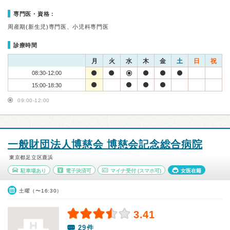
専門医・資格：
周産期(新生児)専門医、小児科専門医
診療時間
月
火
水
木
金
土
日
祝
08:30-12:00
15:00-18:30
09:00-12:00
一般財団法人博慈会 博慈会記念総合病院
東京都足立区鹿浜
駐車場あり
電子決済可
マイナ受付
(スマホ可)
女医在籍
土曜（〜16:30）
3.41
29件