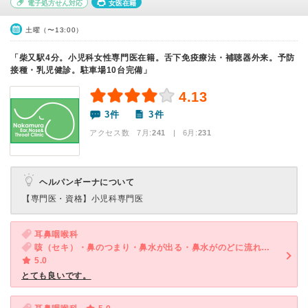
電子処方せん対応
女医在籍
土曜（〜13:00）
「柴又駅4分。小児科女性専門医在籍。舌下免疫療法・補聴器外来。予防
接種・乳児健診。駐車場10台完備」
4.13
3件
3件
アクセス数 7月:
241
| 6月:
231
ヘルパンギーナについて
【専門医・資格】
小児科専門医
耳鼻咽喉科
咳（セキ）・鼻のつまり・鼻水が出る・鼻水がのどに流れる・後鼻漏
5.0
とても良いです。