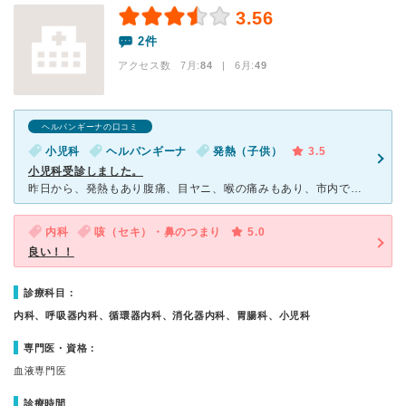
3.56
2件
アクセス数 7月:
84
| 6月:
49
ヘルパンギーナの口コミ
小児科
ヘルパンギーナ
発熱（子供）
3.5
小児科受診しました。
昨日から、発熱もあり腹痛、目ヤニ、喉の痛みもあり、市内でアデノウイルスの報告もあったため、検査していただこうと、自宅から近くのこちらを受診。 結果、アデノの検査できないとのことで、がっかりしまし
内科
咳（セキ）・鼻のつまり
5.0
良い！！
診療科目：
内科、呼吸器内科、循環器内科、消化器内科、胃腸科、小児科
専門医・資格：
血液専門医
診療時間