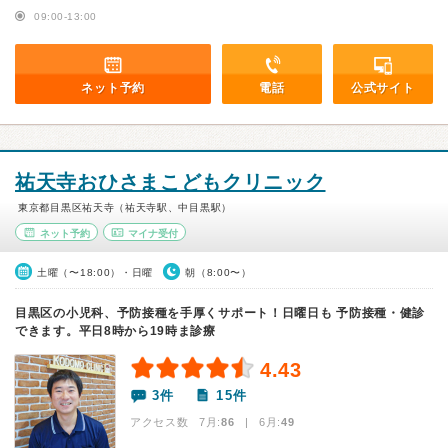
09:00-13:00
ネット予約
電話
公式サイト
祐天寺おひさまこどもクリニック
東京都目黒区祐天寺（祐天寺駅、中目黒駅）
ネット予約
マイナ受付
土曜（〜18:00）・日曜
朝（8:00〜）
目黒区の小児科、予防接種を手厚くサポート！日曜日も 予防接種・健診
できます。平日8時から19時ま診療
4.43
3件
15件
アクセス数 7月:
86
| 6月:
49