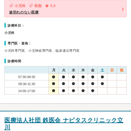
小児科
発熱
5.0
途切れのない医療
診療科目：
小児科
専門医・資格：
小児科専門医、小児神経専門医、臨床遺伝専門医
診療時間
月
火
水
木
金
土
日
祝
07:30-08:30
09:30-11:30
14:00-17:00
医療法人社団 鉄医会 ナビタスクリニック立
川