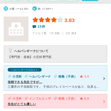
土曜（〜11:30）
朝（7:30〜）
3.83
15件
アクセス数 7月:
322
| 6月:
312
ヘルパンギーナについて
【専門医・資格】
小児科専門医
ヘルパンギーナの口コミ
小児科
ヘルパンギーナ
発熱（子供）
3.5
信頼できる先生ですが…
三鷹市の子供病院です。 子供のプレイスペースがあり、玩具もたくさんあり、待ち時間は助かります。職員の方は全員女性です。 先生はさっぱりとした性格で、テキパキと診察していただけます。 看護師さんも
小児科
インフルエンザ
発熱（子供）
5.0
先生がとても優しい