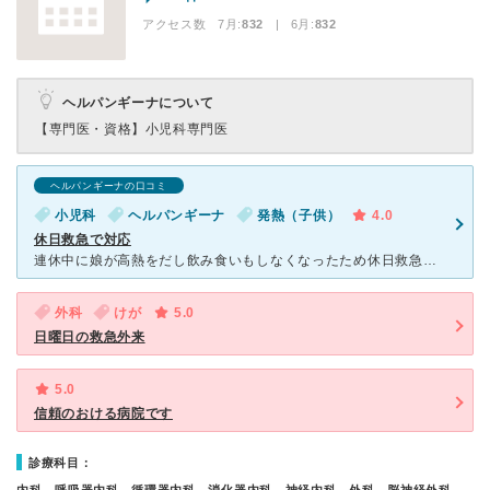
アクセス数 7月:
832
| 6月:
832
ヘルパンギーナについて
【専門医・資格】
小児科専門医
ヘルパンギーナの口コミ
小児科
ヘルパンギーナ
発熱（子供）
4.0
休日救急で対応
連休中に娘が高熱をだし飲み食いもしなくなったため休日救急でお世話になりました。 やはり患者さんは何人もいて待ち時間は二時間。 呼ばれて診察したのがものの５分。 この日は小児科の先生がいて、娘
外科
けが
5.0
日曜日の救急外来
5.0
信頼のおける病院です
診療科目：