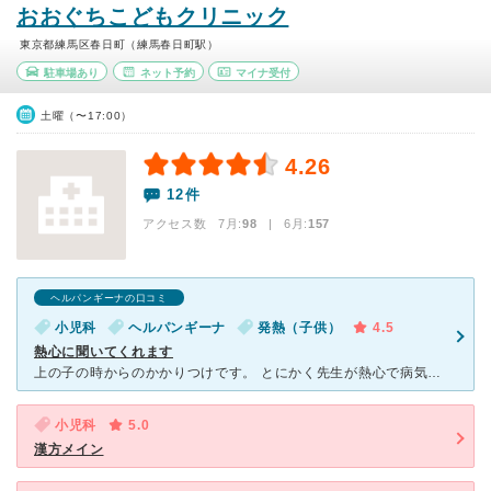
おおぐちこどもクリニック
東京都練馬区春日町（練馬春日町駅）
駐車場あり
ネット予約
マイナ受付
土曜（〜17:00）
4.26
12件
アクセス数 7月:
98
| 6月:
157
ヘルパンギーナの口コミ
小児科
ヘルパンギーナ
発熱（子供）
4.5
熱心に聞いてくれます
上の子の時からのかかりつけです。 とにかく先生が熱心で病気の説明もしっかりしてくださいますし、聞いたことにもわかりやすく答えてくれます。 次の日が休診日でも先生がいる日は、急変したら連れてきなさい
小児科
5.0
漢方メイン