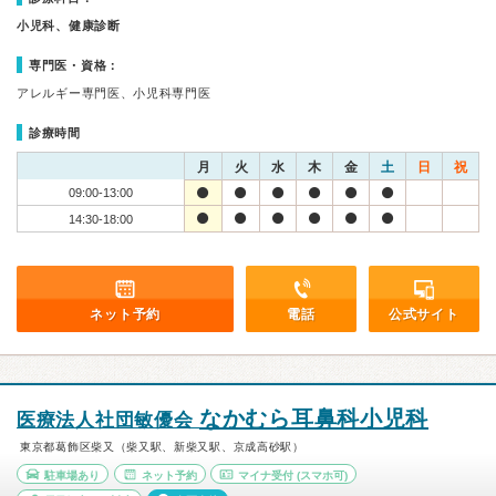
小児科、健康診断
専門医・資格：
アレルギー専門医、小児科専門医
診療時間
月
火
水
木
金
土
日
祝
09:00-13:00
14:30-18:00
ネット予約
電話
公式サイト
なかむら耳鼻科小児科
医療法人社団敏優会
東京都葛飾区柴又（柴又駅、新柴又駅、京成高砂駅）
駐車場あり
ネット予約
マイナ受付
(スマホ可)