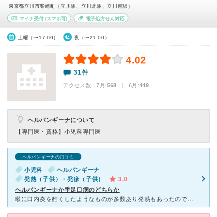
東京都立川市柴崎町（立川駅、立川北駅、立川南駅）
マイナ受付
(スマホ可)
電子処方せん対応
土曜（〜17:00）
夜（〜21:00）
4.02
31件
アクセス数 7月:
568
| 6月:
449
ヘルパンギーナについて
【専門医・資格】
小児科専門医
ヘルパンギーナの口コミ
小児科
ヘルパンギーナ
発熱（子供）・発疹（子供）
3.0
ヘルパンギーナか手足口病のどちらか
喉に口内炎を酷くしたようなものが多数あり発熱もあったので受診。いつもの院長先生ではない女性の医師が診てくれました。しかし、ヘルパンギーナのような手足口病のような・・・。どちらかわからない、という診断で