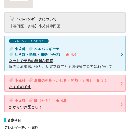
ヘルパンギーナについて
【専門医・資格】
小児科専門医
ヘルパンギーナの口コミ
小児科
ヘルパンギーナ
吐き気・嘔吐・発熱（子供）
4.0
ネットで予約の綺麗な病院
院内は清潔感があり、病児フロアと予防接種フロアにわかれており、二次感染を防ぐのに有効な空間になっています。先生は、女性の院長先生と外部から出向してくる先生の2名体制です。 ネットで当日予約ができるの
小児科
皮膚の発疹・かゆみ・発熱（子供）
5.0
おすすめです
小児科
咳（セキ）
4.5
かかりつけ医として
診療科目：
アレルギー科、小児科