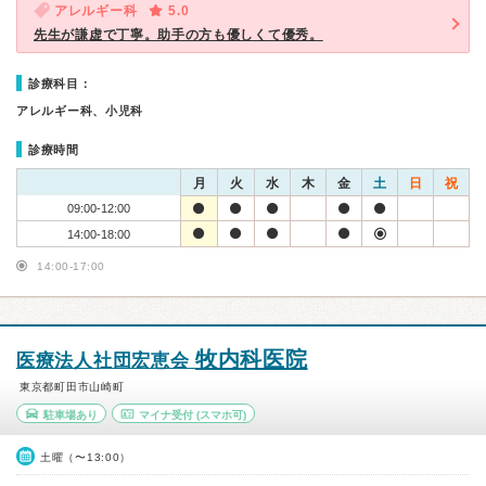
アレルギー科
5.0
先生が謙虚で丁寧。助手の方も優しくて優秀。
診療科目：
アレルギー科、小児科
診療時間
月
火
水
木
金
土
日
祝
09:00-12:00
14:00-18:00
14:00-17:00
牧内科医院
医療法人社団宏恵会
東京都町田市山崎町
駐車場あり
マイナ受付
(スマホ可)
土曜（〜13:00）