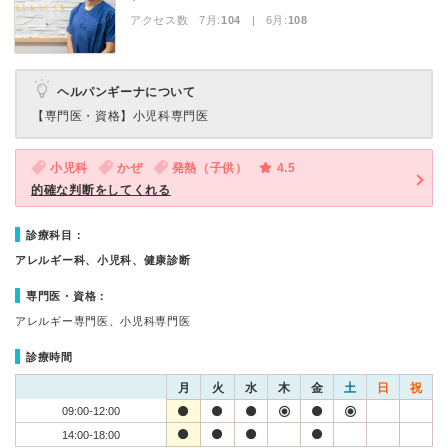
アクセス数 7月:
104
| 6月:
108
ヘルパンギーナについて
【専門医・資格】
小児科専門医
小児科
かぜ
発熱（子供）
4.5
的確な判断をしてくれる
診療科目：
アレルギー科、小児科、健康診断
専門医・資格：
アレルギー専門医、小児科専門医
診療時間
月
火
水
木
金
土
日
祝
09:00-12:00
14:00-18:00