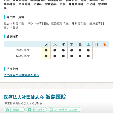
内科、呼吸器内科、循環器内科、消化器内科、神経内科、外科、脳神経外科、
整形外科、形成外科、皮膚科、泌尿器科、眼科、耳鼻咽喉科、小児科、放射線
科
専門医・資格：
総合内科専門医、リウマチ専門医、感染症専門医、外科専門医、糖尿病専門
医、内分泌…
診療時間
月
火
水
木
金
土
日
祝
09:00-12:30
14:00-16:30
治療実績
この病院の治療実績を見る
飯島医院
医療法人社団健志会
東京都練馬区光が丘（光が丘駅）
駐車場あり
電子決済可
マイナ受付
(スマホ可)