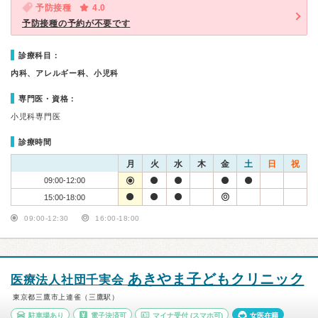
予防接種
4.0
予防接種の予約が不要です
診療科目：
内科、アレルギー科、小児科
専門医・資格：
小児科専門医
診療時間
月
火
水
木
金
土
日
祝
09:00-12:00
15:00-18:00
09:00-12:30
16:00-18:00
あきやま子どもクリニック
医療法人社団千実会
東京都三鷹市上連雀（三鷹駅）
駐車場あり
電子決済可
マイナ受付
(スマホ可)
女医在籍