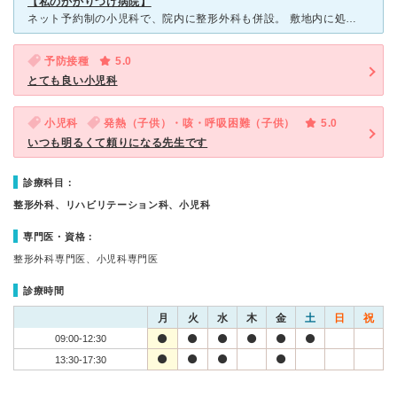
【私のかかりつけ病院】
ネット予約制の小児科で、院内に整形外科も併設。 敷地内に処方箋薬局と駐輪場、駐車場があります。 女医の先生が2名いらっしゃり、千葉先生はとても明るくいつも親身に対応してくださいます。 待ち時間も
予防接種
5.0
とても良い小児科
小児科
発熱（子供）・咳・呼吸困難（子供）
5.0
いつも明るくて頼りになる先生です
診療科目：
整形外科、リハビリテーション科、小児科
専門医・資格：
整形外科専門医、小児科専門医
診療時間
月
火
水
木
金
土
日
祝
09:00-12:30
13:30-17:30