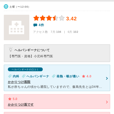
土曜（〜12:00）
3.42
4件
アクセス数 7月:
104
| 6月:
102
ヘルパンギーナについて
【専門医・資格】
小児科専門医
ヘルパンギーナの口コミ
内科
ヘルパンギーナ
発熱・喉が痛い
4.0
かかりつけ医院
私が赤ちゃんの頃から通院していますので、飯島先生とは34年の付き合いになります。 変わったなと思うのは、病院のレイアウトや先生や受付の方が年を重ねたなと…医療に対する考え方は昔も今も変わらずとても熱
5.0
かかりつけ医です