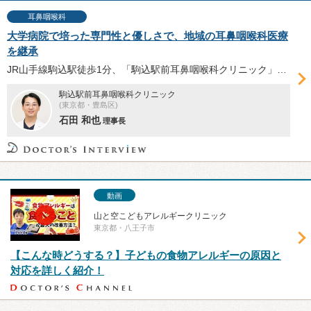
耳鼻咽喉科
大学病院で培った専門性と優しさで、地域の耳鼻咽喉科医療
を継承
JR山手線駒込駅徒歩1分、「駒込駅前耳鼻咽喉科クリニック」の早坂あかね院長は、新生児から高齢者までの幅広い症例経験に加え、補聴器の知見も豊富な日本耳鼻咽喉科頭頸部外科学会耳鼻咽喉科専門医。同院について、運営法人の石田和也理事長に伺った。
駒込駅前耳鼻咽喉科クリニック
(東京都・豊島区)
石田 和也
理事長
動画
山と空こどもアレルギークリニック
東京都・八王子市
【こんな時どうする？】子どもの食物アレルギーの原因と
対応を詳しく紹介！