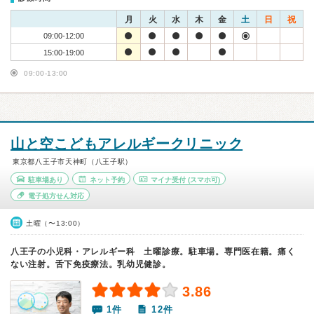
月
火
水
木
金
土
日
祝
09:00-12:00
15:00-19:00
09:00-13:00
山と空こどもアレルギークリニック
東京都八王子市天神町（八王子駅）
駐車場あり
ネット予約
マイナ受付
(スマホ可)
電子処方せん対応
土曜（〜13:00）
八王子の小児科・アレルギー科 土曜診療。駐車場。専門医在籍。痛く
ない注射。舌下免疫療法。乳幼児健診。
3.86
1件
12件