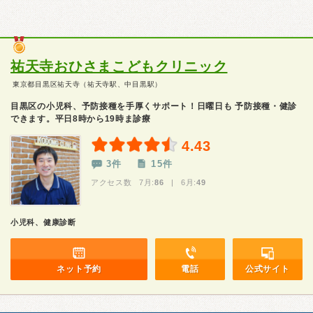
祐天寺おひさまこどもクリニック
東京都目黒区祐天寺（祐天寺駅、中目黒駅）
目黒区の小児科、予防接種を手厚くサポート！日曜日も 予防接種・健診
できます。平日8時から19時ま診療
4.43
3件
15件
アクセス数 7月:
86
| 6月:
49
小児科、健康診断
ネット予約
電話
公式サイト