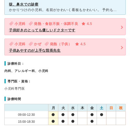
咳、鼻水での診察
かかりつけの小児科。名前がかわいく看板もかわいい。 予約も携帯から出来るのでとても便利です。 診察５番目前になるとメールでもお知らせしてくれるところが親切です。 病院の中もピンクや水色で明るくア
小児科
発熱・食欲不振・体調不良
4.5
子供好きのとっても優しいドクターです
小児科
かぜ
発熱（子供）
4.5
子供あやすのが上手な院長先生
診療科目：
内科、アレルギー科、小児科
専門医・資格：
小児科専門医
診療時間
月
火
水
木
金
土
日
祝
09:00-12:30
15:00-18:30