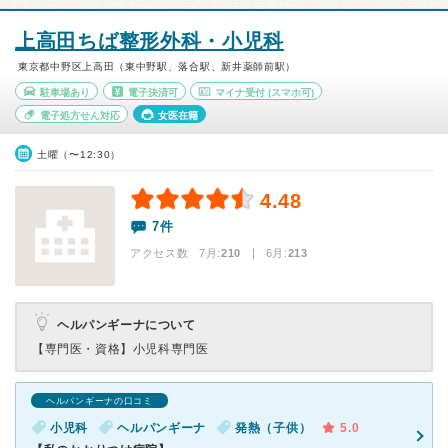
上高田ちば整形外科・小児科
東京都中野区上高田（東中野駅、落合駅、新井薬師前駅）
駐車場あり
電子決済可
マイナ受付
(スマホ可)
電子処方せん対応
女医在籍
土曜（〜12:30）
4.48
7件
アクセス数 7月:
210
| 6月:
213
ヘルパンギーナについて
【専門医・資格】
小児科専門医
ヘルパンギーナの口コミ
小児科
ヘルパンギーナ
発熱（子供）
5.0