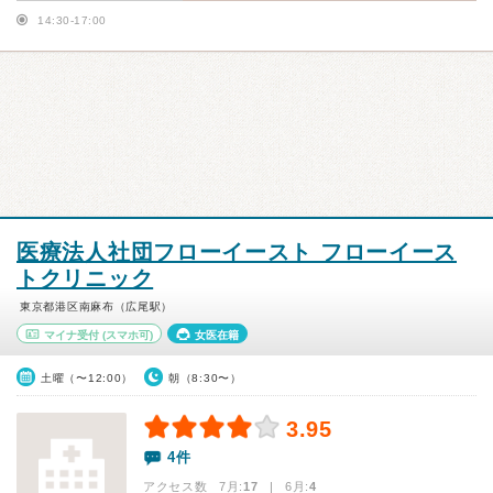
14:30-17:00
医療法人社団フローイースト フローイース
トクリニック
東京都港区南麻布（広尾駅）
マイナ受付
(スマホ可)
女医在籍
土曜（〜12:00）
朝（8:30〜）
3.95
4件
アクセス数 7月:
17
| 6月:
4