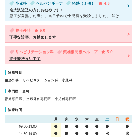
小児科
ヘルパンギーナ
発熱（子供）
4.0
南大沢近辺の方にお勧めです！
息子が発熱した際に、当日予約で小児科を受診しました。 私は初診だったので、先生の指定はしませんでしたが、 希望の先生がいる場合は予約時に先生の希望も出せるのは 続けて受診する場合にはいいなと感じ
整形外科
5.0
丁寧な診察、お勧めします
リハビリテーション科
頚椎椎間板ヘルニア
5.0
徒手療法良いです
診療科目：
整形外科、リハビリテーション科、小児科
専門医・資格：
腎臓専門医、整形外科専門医、小児科専門医
診療時間
月
火
水
木
金
土
日
祝
09:00-13:00
14:30-19:00