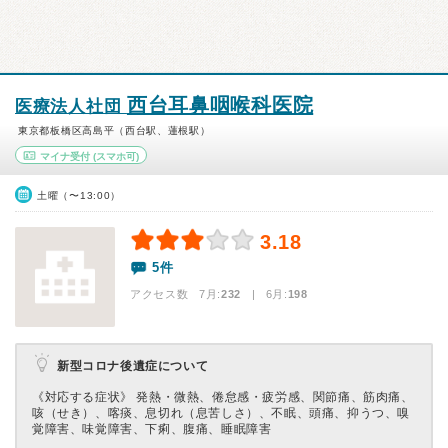
西台耳鼻咽喉科医院
医療法人社団
東京都板橋区高島平（西台駅、蓮根駅）
マイナ受付
(スマホ可)
土曜（〜13:00）
3.18
5件
アクセス数 7月:
232
| 6月:
198
新型コロナ後遺症について
《対応する症状》 発熱・微熱、倦怠感・疲労感、関節痛、筋肉痛、
咳（せき）、喀痰、息切れ（息苦しさ）、不眠、頭痛、抑うつ、嗅
覚障害、味覚障害、下痢、腹痛、睡眠障害