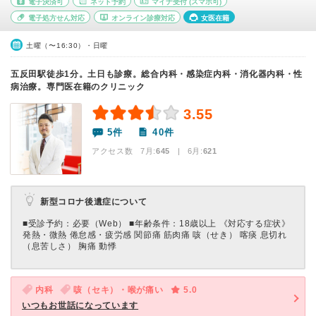
電子決済可
ネット予約
マイナ受付
(スマホ可)
電子処方せん対応
オンライン診療対応
女医在籍
土曜（〜16:30）・日曜
五反田駅徒歩1分。土日も診療。総合内科・感染症内科・消化器内科・性
病治療。専門医在籍のクリニック
3.55
5件
40件
アクセス数 7月:
645
| 6月:
621
新型コロナ後遺症について
■受診予約：必要（Web） ■年齢条件：18歳以上 《対応する症状》
発熱・微熱 倦怠感・疲労感 関節痛 筋肉痛 咳（せき） 喀痰 息切れ
（息苦しさ） 胸痛 動悸
内科
咳（セキ）・喉が痛い
5.0
いつもお世話になっています