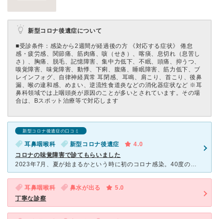
新型コロナ後遺症について
■受診条件：感染から2週間が経過後の方 《対応する症状》 倦怠
感・疲労感、関節痛、筋肉痛、咳（せき）、喀痰、息切れ（息苦し
さ）、胸痛、脱毛、記憶障害、集中力低下、不眠、頭痛、抑うつ、
嗅覚障害、味覚障害、動悸、下痢、腹痛、睡眠障害、筋力低下、ブ
レインフォグ、自律神経異常 耳閉感、耳鳴、肩こり、首こり、後鼻
漏、喉の違和感、めまい、逆流性食道炎などの消化器症状など ※耳
鼻科領域では上咽頭炎が原因のことが多いとされています。その場
合は、Bスポット治療等で対応します
新型コロナ後遺症の口コミ
耳鼻咽喉科
新型コロナ後遺症
4.0
コロナの味覚障害で診てもらいました
2023年7月、夏が始まるかという時に初のコロナ感染。40度の高熱を5日間耐え何とか病状が上向きになった頃でした。 ろくに食もとれずいましたが少し食欲が出てきた頃。チェーン店のにぎりを食べると不思議
耳鼻咽喉科
鼻水が出る
5.0
丁寧な診察