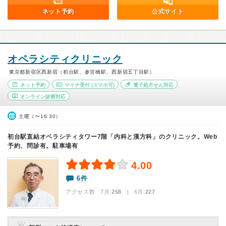
ネット予約
公式サイト
オペラシティクリニック
東京都新宿区西新宿（初台駅、参宮橋駅、西新宿五丁目駅）
ネット予約
マイナ受付
(スマホ可)
電子処方せん対応
オンライン診療対応
土曜（〜16:30）
初台駅直結オペラシティタワー7階「内科と漢方科」のクリニック。Web
予約、問診有。駐車場有
4.00
6件
アクセス数 7月:
258
| 6月:
227