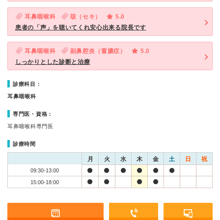
耳鼻咽喉科
咳（セキ）
5.0
患者の「声」を聴いてくれ安心出来る院長です
耳鼻咽喉科
副鼻腔炎（蓄膿症）
5.0
しっかりとした診断と治療
診療科目：
耳鼻咽喉科
専門医・資格：
耳鼻咽喉科専門医
診療時間
月
火
水
木
金
土
日
祝
09:30-13:00
15:00-18:00