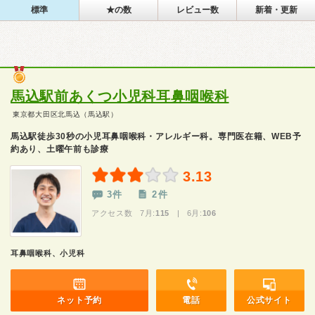
標準
★の数
レビュー数
新着・更新
馬込駅前あくつ小児科耳鼻咽喉科
東京都大田区北馬込（馬込駅）
馬込駅徒歩30秒の小児耳鼻咽喉科・アレルギー科。専門医在籍、WEB予
約あり、土曜午前も診療
3.13
3件
2件
アクセス数 7月:
115
| 6月:
106
耳鼻咽喉科、小児科
ネット予約
電話
公式サイト