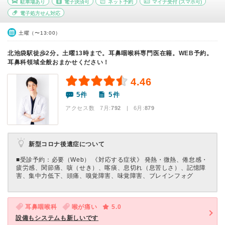
駐車場あり
電子決済可
ネット予約
マイナ受付
(スマホ可)
電子処方せん対応
土曜（〜13:00）
北池袋駅徒歩2分。土曜13時まで。耳鼻咽喉科専門医在籍。WEB予約。
耳鼻科領域全般おまかせください！
4.46
5件
5件
アクセス数 7月:
792
| 6月:
879
新型コロナ後遺症について
■受診予約：必要（Web） 《対応する症状》 発熱・微熱、倦怠感・
疲労感、関節痛、咳（せき）、喀痰、息切れ（息苦しさ）、記憶障
害、集中力低下、頭痛、嗅覚障害、味覚障害、ブレインフォグ
耳鼻咽喉科
喉が痛い
5.0
設備もシステムも新しいです