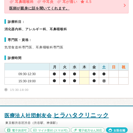
耳鼻咽喉科
中耳炎
耳が痛い
4.5
医師が親身に話を聞いてくれます。
診療科目：
消化器内科、アレルギー科、耳鼻咽喉科
専門医・資格：
気管食道科専門医、耳鼻咽喉科専門医
診療時間
月
火
水
木
金
土
日
祝
09:30-12:30
15:30-19:00
15:30-18:00
ヒラハタクリニック
医療法人社団創友会
東京都渋谷区渋谷（渋谷駅、神泉駅）
電子決済可
マイナ受付
(スマホ可)
電子処方せん対応
女医在籍