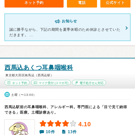
ネット予約
電話
公式サイト
お知らせ
誠に勝手ながら、下記の期間を夏季休暇のため休診とさせていた
だきます。 ...
西馬込あくつ耳鼻咽喉科
東京都大田区南馬込（西馬込駅）
ネット予約
マイナ受付
(スマホ可)
電子処方せん対応
土曜（〜13:00）
西馬込駅前の耳鼻咽喉科、アレルギー科。専門医による「目で見て納得
できる」医療。土曜診療あり。
4.10
10件
13件