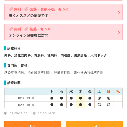
内科
発熱・食欲不振
5.0
凄くオススメの病院です
内科
発熱
5.0
オンライン診療後に訪問
診療科目：
内科、消化器内科、胃腸科、性病科、内視鏡、健康診断、人間ドック
専門医・資格：
感染症専門医、消化器病専門医、肝臓専門医、消化器内視鏡専門医
診療時間
月
火
水
木
金
土
日
祝
10:00-13:00
15:00-19:00
09:00-12:00
13:30-16:30