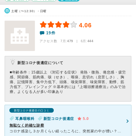
土曜（〜12:30）・日曜
4.06
19件
アクセス数 7月:
479
| 6月:
444
新型コロナ後遺症について
■年齢条件：15歳以上 《対応する症状》 発熱・微熱、倦怠感・疲労
感、関節痛、筋肉痛、咳（せき）、喀痰、息切れ（息苦しさ）、胸
痛、記憶障害、集中力低下、頭痛、嗅覚障害、味覚障害、動悸、筋
力低下、ブレインフォグ ※基本的には『上咽頭擦過療法』のみで治
療。よくなる人が多い印象あり
新型コロナ後遺症の口コミ
耳鼻咽喉科
新型コロナ後遺症
5.0
無駄なく的確な診察
コロナ感染し３か月くらい経ったころに、突然家の中が煙い？と家中の火の元を確認しても原因がわからず、これはもしかして自分の鼻がおかしいのでは？と思い、テレビでコロナの後遺症でニオイがどうのとやっているの