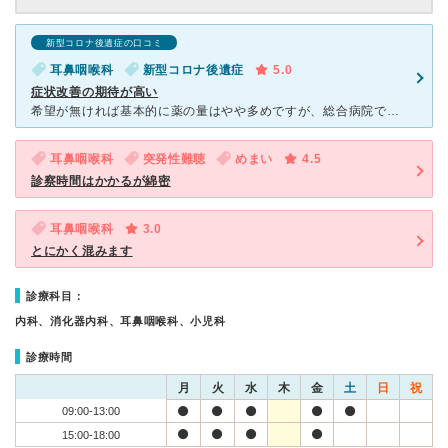
新型コロナ後遺症の口コミ
耳鼻咽喉科
新型コロナ後遺症
5.0
症状改善の期待が高い
希望が無ければ基本的に薬の量はやや多めですが、総合病院で改善しなかった諸症状が、あまり処方されないお薬で症状の改善、だるさも数日で取れました。 コロナ罹患後、真夏に風邪症状が続いて喘息も出始め、
耳鼻咽喉科
突発性難聴
めまい
4.5
診察時間はかかるが綿密
耳鼻咽喉科
3.0
とにかく混みます
診療科目：
内科、消化器内科、耳鼻咽喉科、小児科
診療時間
月
火
水
木
金
土
日
祝
09:00-13:00
15:00-18:00