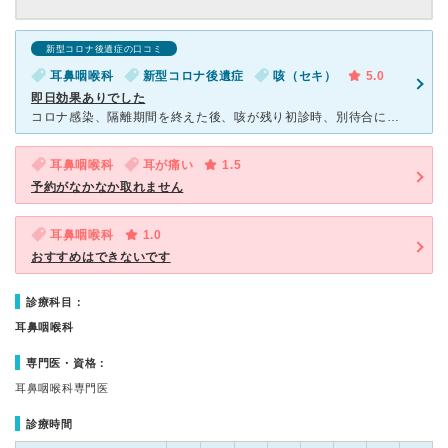
新型コロナ後遺症の口コミ
耳鼻咽喉科
新型コロナ後遺症
咳（セキ）
5.0
即日効果ありでした
コロナ感染、隔離期間を終えた後、咳が残り初診時、別待合に誘導されそうになりましたが、事情細かく受付の方に言ったら、普通待合室で、予約優先とはいえ、待ち時間は気にならない程度で、EAT治療を受診したい旨
耳鼻咽喉科
耳が痛い
1.5
予約がなかなか取れません
耳鼻咽喉科
1.0
おすすめはできないです
診療科目：
耳鼻咽喉科
専門医・資格：
耳鼻咽喉科専門医
診療時間