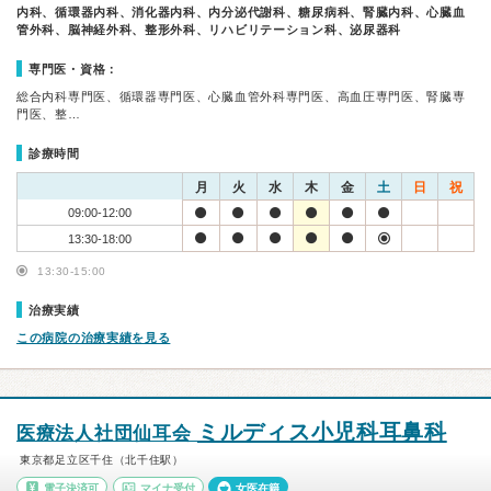
内科、循環器内科、消化器内科、内分泌代謝科、糖尿病科、腎臓内科、心臓血
管外科、脳神経外科、整形外科、リハビリテーション科、泌尿器科
専門医・資格：
総合内科専門医、循環器専門医、心臓血管外科専門医、高血圧専門医、腎臓専
門医、整…
診療時間
月
火
水
木
金
土
日
祝
09:00-12:00
13:30-18:00
13:30-15:00
治療実績
この病院の治療実績を見る
ミルディス小児科耳鼻科
医療法人社団仙耳会
東京都足立区千住（北千住駅）
電子決済可
マイナ受付
女医在籍