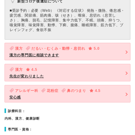
新型コロナ後遺症について
■受診予約：必要（Web） 《対応する症状》 発熱・微熱、倦怠感・
疲労感、関節痛、筋肉痛、咳（せき）、喀痰、息切れ（息苦し
さ）、胸痛、脱毛、記憶障害、集中力低下、不眠、頭痛、抑うつ、
嗅覚障害、味覚障害、動悸、下痢、腹痛、睡眠障害、筋力低下、ブ
レインフォグ、食欲不振
漢方
だるい・むくみ・動悸・息切れ
5.0
漢方の専門医に相談できます
漢方
4.5
先生が変わりました
アレルギー科
花粉症
鼻のつまり
4.5
安心感
診療科目：
内科、漢方、健康診断
専門医・資格：