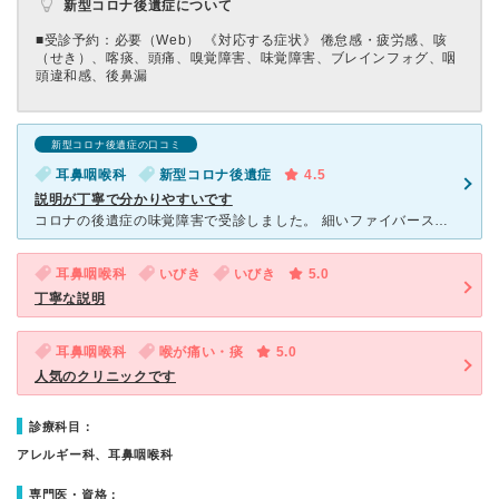
新型コロナ後遺症について
■受診予約：必要（Web） 《対応する症状》 倦怠感・疲労感、咳
（せき）、喀痰、頭痛、嗅覚障害、味覚障害、ブレインフォグ、咽
頭違和感、後鼻漏
新型コロナ後遺症の口コミ
耳鼻咽喉科
新型コロナ後遺症
4.5
説明が丁寧で分かりやすいです
コロナの後遺症の味覚障害で受診しました。 細いファイバースコープで検査した後、画像を一つずつ見ながら説明してくれました。 耳鼻科で画像を見ての説明は初めてだったので驚きましたが、簡単な言葉で説
耳鼻咽喉科
いびき
いびき
5.0
丁寧な説明
耳鼻咽喉科
喉が痛い・痰
5.0
人気のクリニックです
診療科目：
アレルギー科、耳鼻咽喉科
専門医・資格：