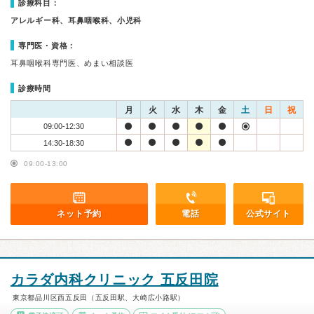
診療科目：
アレルギー科、耳鼻咽喉科、小児科
専門医・資格：
耳鼻咽喉科専門医、めまい相談医
診療時間
月
火
水
木
金
土
日
祝
09:00-12:30
14:30-18:30
09:00-13:00
ネット予約
電話
公式サイト
カラダ内科クリニック 五反田院
東京都品川区西五反田（五反田駅、大崎広小路駅）