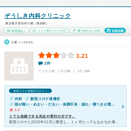
ぞうしき内科クリニック
東京都大田区仲六郷（雑色駅）
駐車場あり
マイナ受付
(スマホ可)
電子処方せん対応
女医在籍
土曜（〜18:00）
3.21
2件
アクセス数 7月:
139
| 6月:
190
新型コロナ後遺症の口コミ
内科
新型コロナ後遺症
頭が痛い・めまい・だるい・体調不良・疲れ・寝つきが悪い・不眠・ストレス
5.0
とても信頼できる先生や受付の方です。
新型コロナに2022年11月に罹患し、１ヶ月たってもなかなか倦怠感や頭痛が続き、区のホ－ムペ－ジを拝見しこちらを受診しました。かかりつけの内科では後遺症についてあまりみてもらえず診断書も書いてもらえず