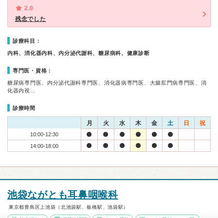
2.0
残念でした
診療科目：
内科、消化器内科、内分泌代謝科、糖尿病科、健康診断
専門医・資格：
糖尿病専門医、内分泌代謝科専門医、消化器病専門医、大腸肛門病専門医、消
化器内視…
診療時間
月
火
水
木
金
土
日
祝
10:00-12:30
14:00-18:00
池袋ながとも耳鼻咽喉科
東京都豊島区上池袋（北池袋駅、板橋駅、池袋駅）