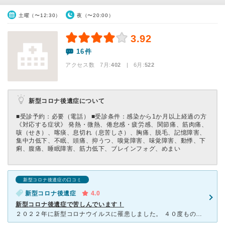
土曜（〜12:30）
夜（〜20:00）
3.92
16件
アクセス数 7月:
402
| 6月:
522
新型コロナ後遺症について
■受診予約：必要（電話） ■受診条件：感染から1か月以上経過の方
《対応する症状》 発熱・微熱、倦怠感・疲労感、関節痛、筋肉痛、
咳（せき）、喀痰、息切れ（息苦しさ）、胸痛、脱毛、記憶障害、
集中力低下、不眠、頭痛、抑うつ、嗅覚障害、味覚障害、動悸、下
痢、腹痛、睡眠障害、筋力低下、ブレインフォグ、めまい
新型コロナ後遺症の口コミ
新型コロナ後遺症
4.0
新型コロナ後遺症で苦しんでいます！
２０２２年に新型コロナウイルスに罹患しました。 ４０度もの熱が上がり、とにかくしんどくて、しんどくて、つらかったです。 そして、起き上がれないのです。 しばらく起き上がれなかったのですが、なんと