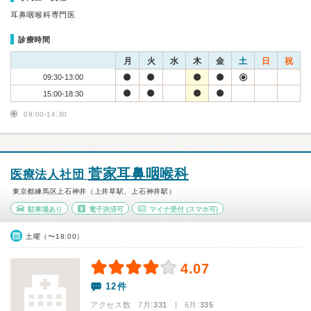
耳鼻咽喉科専門医
診療時間
月
火
水
木
金
土
日
祝
09:30-13:00
15:00-18:30
09:00-14:30
菅家耳鼻咽喉科
医療法人社団
東京都練馬区上石神井（上井草駅、上石神井駅）
駐車場あり
電子決済可
マイナ受付
(スマホ可)
土曜（〜18:00）
4.07
12件
アクセス数 7月:
331
| 6月:
335