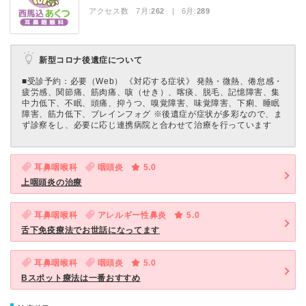
アクセス数 7月:
262
| 6月:
289
新型コロナ後遺症について
■受診予約：必要（Web） 《対応する症状》 発熱・微熱、倦怠感・
疲労感、関節痛、筋肉痛、咳（せき）、喀痰、脱毛、記憶障害、集
中力低下、不眠、頭痛、抑うつ、嗅覚障害、味覚障害、下痢、睡眠
障害、筋力低下、ブレインフォグ ※後遺症が症状が多彩なので、ま
ず診察をし、必要に応じ連携病院と合わせて治療を行っています
耳鼻咽喉科
咽頭炎
5.0
上咽頭炎の治療
耳鼻咽喉科
アレルギー性鼻炎
5.0
舌下免疫療法でお世話になってます
耳鼻咽喉科
咽頭炎
5.0
Bスポット療法は一番おすすめ