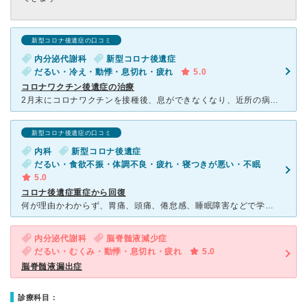
新型コロナ後遺症の口コミ
内分泌代謝科
新型コロナ後遺症
だるい・冷え・動悸・息切れ・疲れ
5.0
コロナワクチン後遺症の治療
2月末にコロナワクチンを接種後、息ができなくなり、近所の病院で心臓の検査、血液検査をするも異常なしといわれ、ほぼ寝たきり状態でした。買い物も息苦しく、階段も上がれず、どうやって生活しようか、途方に暮れ
新型コロナ後遺症の口コミ
内科
新型コロナ後遺症
だるい・食欲不振・体調不良・疲れ・寝つきが悪い・不眠
5.0
コロナ後遺症重症から回復
何が理由かわからず、胃痛、頭痛、倦怠感、睡眠障害などで学校に行けなく寝たきりになり、様々な医院をまわって、ようやく本病院に辿りつきました。初めての電話で症状を丁寧に聞いて下さり、すぐに初診するように言
内分泌代謝科
脳脊髄液減少症
だるい・むくみ・動悸・息切れ・疲れ
5.0
脳脊髄液漏出症
診療科目：