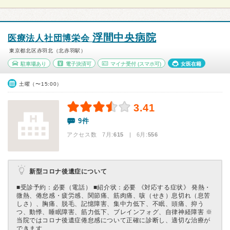
浮間中央病院
医療法人社団博栄会
東京都北区赤羽北（北赤羽駅）
駐車場あり
電子決済可
マイナ受付
(スマホ可)
女医在籍
土曜（〜15:00）
3.41
9件
アクセス数 7月:
615
| 6月:
556
新型コロナ後遺症について
■受診予約：必要（電話） ■紹介状：必要 《対応する症状》 発熱・
微熱、倦怠感・疲労感、関節痛、筋肉痛、咳（せき）息切れ（息苦
しさ）、胸痛、脱毛、記憶障害、集中力低下、不眠、頭痛、抑う
つ、動悸、睡眠障害、筋力低下、ブレインフォグ、自律神経障害 ※
当院ではコロナ後遺症倦怠感について正確に診断し、適切な治療が
できます