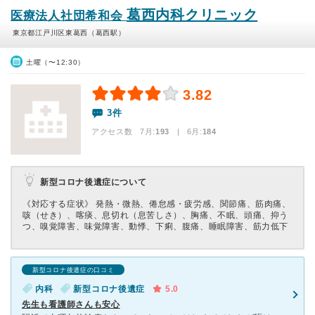
葛西内科クリニック
医療法人社団希和会
東京都江戸川区東葛西（葛西駅）
土曜（〜12:30）
3.82
3件
アクセス数 7月:
193
| 6月:
184
新型コロナ後遺症について
《対応する症状》 発熱・微熱、倦怠感・疲労感、関節痛、筋肉痛、
咳（せき）、喀痰、息切れ（息苦しさ）、胸痛、不眠、頭痛、抑う
つ、嗅覚障害、味覚障害、動悸、下痢、腹痛、睡眠障害、筋力低下
新型コロナ後遺症の口コミ
内科
新型コロナ後遺症
5.0
先生も看護師さんも安心