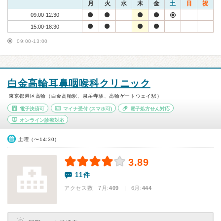
月
火
水
木
金
土
日
祝
09:00-12:30
15:00-18:30
09:00-13:00
白金高輪耳鼻咽喉科クリニック
東京都港区高輪（白金高輪駅、泉岳寺駅、高輪ゲートウェイ駅）
電子決済可
マイナ受付
(スマホ可)
電子処方せん対応
オンライン診療対応
土曜（〜14:30）
3.89
11件
アクセス数 7月:
409
| 6月:
444