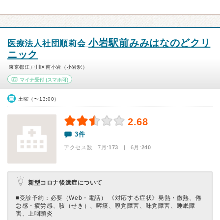
小岩駅前みみはなのどクリ
医療法人社団順莉会
ニック
東京都江戸川区南小岩（小岩駅）
マイナ受付
(スマホ可)
土曜（〜13:00）
2.68
3件
アクセス数 7月:
173
| 6月:
240
新型コロナ後遺症について
■受診予約：必要（Web・電話） 《対応する症状》発熱・微熱、倦
怠感・疲労感、咳（せき）、喀痰、嗅覚障害、味覚障害、睡眠障
害、上咽頭炎