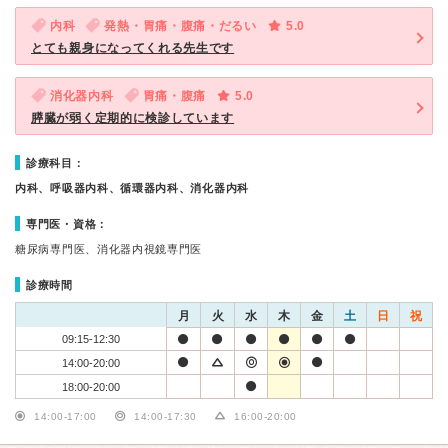
内科
発熱・胃痛・腹痛・だるい
5.0
とても親身になってくれる先生です
消化器内科
胃痛・腹痛
5.0
膵臓が弱く定期的に検診しています
診療科目：
内科、呼吸器内科、循環器内科、消化器内科
専門医・資格：
糖尿病専門医、消化器内視鏡専門医
診療時間
月
火
水
木
金
土
日
祝
09:15-12:30
14:00-20:00
18:00-20:00
14:00-17:00
14:00-17:30
16:00-20:00