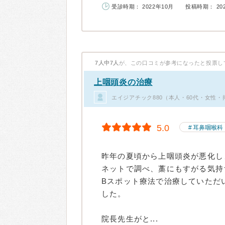
受診時期： 2022年10月
投稿時期： 20
7人中7人
が、この口コミが参考になったと投票し
上咽頭炎の治療
エイジアチック880（本人・60代・女性・
5.0
耳鼻咽喉科
昨年の夏頃から上咽頭炎が悪化し
ネットで調べ、藁にもすがる気持
Bスポット療法で治療していただ
した。
院長先生がと...