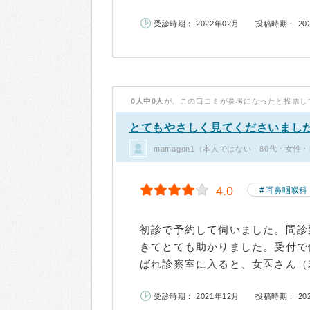
受診時期： 2022年02月
投稿時期： 20
0人中0人
が、この口コミが参考になったと投票し
とてもやさしく見てくださいまし
mamagon1（本人ではない・80代・女性
4.0
耳鼻咽喉科
初診で予約して伺いました。問診
きてとても助かりました。受付で
ばれ診察室に入ると、女医さん（若
受診時期： 2021年12月
投稿時期： 20