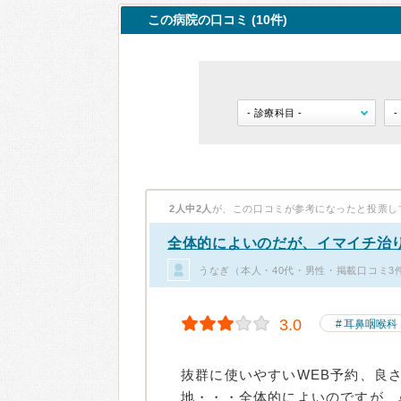
この病院の口コミ (10件)
2人中2人
が、この口コミが参考になったと投票し
全体的によいのだが、イマイチ治
うなぎ（本人・40代・男性・掲載口コミ3
3.0
耳鼻咽喉科
抜群に使いやすいWEB予約、良
地・・・全体的によいのですが、