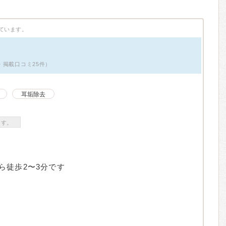
ています。
性・掲載口コミ25件）
耳垢除去
ます。
ら徒歩2〜3分です