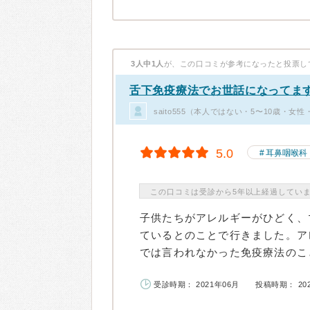
3人中1人
が、この口コミが参考になったと投票し
舌下免疫療法でお世話になってま
saito555（本人ではない・5〜10歳・女
5.0
耳鼻咽喉科
この口コミは受診から5年以上経過してい
子供たちがアレルギーがひどく、
ているとのことで行きました。ア
では言われなかった免疫療法のこと
受診時期： 2021年06月
投稿時期： 20