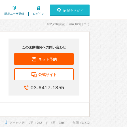
病院をさがす
新規ユーザ登録
ログイン
182,226
病院・
264,163
口コミ
この医療機関への問い合わせ
ネット予約
公式サイト
03-6417-1855
アクセス数 7月：
262
| 6月：
289
| 年間：
3,712