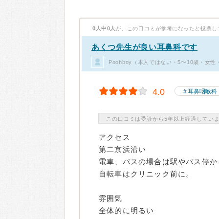
0人中0人
が、この口コミが参考になったと投票し
あくつ先生が良い耳鼻科です
Poohboy（本人ではない・5〜10歳・女
4.0
耳鼻咽喉科
この口コミは受診から5年以上経過してい
アクセス
第二京浜沿い
電車、バスの場合は駅やバス停か
自転車はクリニック前に。
雰囲気
全体的に明るい