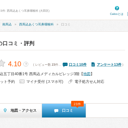
3件: 西馬込あくつ耳鼻咽喉科 (大田区)
Calooとは
南馬込
西馬込あくつ耳鼻咽喉科
口コミ
の口コミ・評判
4.10
？
口コミ
10
件
アンケート13件
( レビュー数
23
件…
)
込五丁目40番1号 西馬込メディカルビレッジ3階
【
地図
】
ット予約
マイナ受付 (スマホ可)
電子処方せん対応
23件
地図・アクセス
口コミ