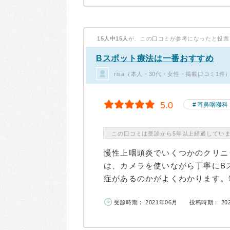
15人中15人
が、この口コミが参考になったと投票
Bスポット療法は一番おすすめ
risa（本人・30代・女性・掲載口コミ1件
5.0
耳鼻咽喉科
この口コミは受診から5年以上経過してい
慢性上咽頭炎でいくつかのクリニ
は、カメラを使いながら丁寧にB
症があるのかがよくわかります。毎
受診時期： 2021年06月
投稿時期： 20