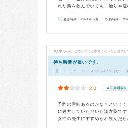
れた薬を飲んでいても、治りや症状
受診時期： 2024年02月
投稿時期： 20
0人中0人
が、この口コミが参考になったと投票し
待ち時間が長いです。
コメリナ コムニス209（本人ではない・
2.0
耳鼻咽喉科
予約の意味あるのかな？というく
に処方していただいた漢方薬です
女性の先生にすすめられ飲んだら悪