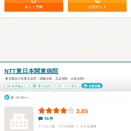
ネット予約
公式サイト
NTT東日本関東病院
東京都品川区東五反田（高輪台駅、五反田駅、白金台駅）
駐車場あり
電子決済可
マイナ受付
女医在籍
朝（8:30〜）
3.85
56件
アクセス数 7月:
4,720
| 6月:
5,029