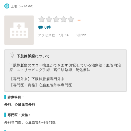
土曜（〜16:00）
－
0件
アクセス数 7月:
34
| 6月:
22
下肢静脈瘤について
下肢静脈瘤のエコー検査ができます 対応している治療法：血管内治
療、ストリッピング手術、高位結紮術、硬化療法
【専門外来】
下肢静脈瘤専門外来
【専門医・資格】
心臓血管外科専門医
診療科目：
外科、心臓血管外科
専門医・資格：
外科専門医、心臓血管外科専門医