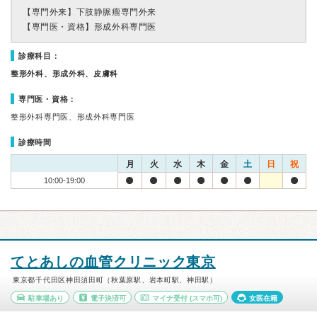
【専門外来】
下肢静脈瘤専門外来
【専門医・資格】
形成外科専門医
診療科目：
整形外科、形成外科、皮膚科
専門医・資格：
整形外科専門医、形成外科専門医
診療時間
月
火
水
木
金
土
日
祝
10:00-19:00
てとあしの血管クリニック東京
東京都千代田区神田須田町（秋葉原駅、岩本町駅、神田駅）
駐車場あり
電子決済可
マイナ受付
(スマホ可)
女医在籍