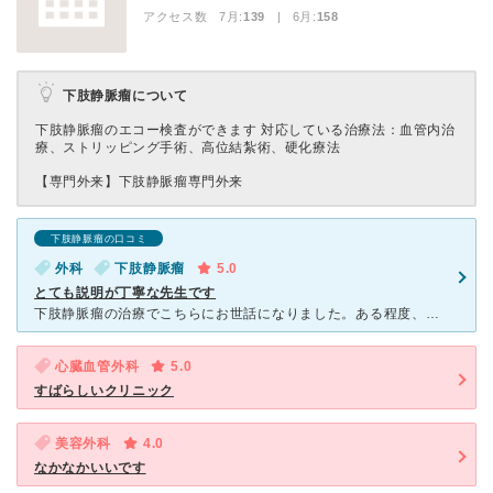
アクセス数 7月:
139
| 6月:
158
下肢静脈瘤について
下肢静脈瘤のエコー検査ができます 対応している治療法：血管内治
療、ストリッピング手術、高位結紮術、硬化療法
【専門外来】
下肢静脈瘤専門外来
下肢静脈瘤の口コミ
外科
下肢静脈瘤
5.0
とても説明が丁寧な先生です
下肢静脈瘤の治療でこちらにお世話になりました。ある程度、手術の内容や費用、疾患について調べてから伺いましたが、診察の際の説明が非常に丁寧でした。 エコーを見ながら「今自分の血管がどのような状態な
心臓血管外科
5.0
すばらしいクリニック
美容外科
4.0
なかなかいいです