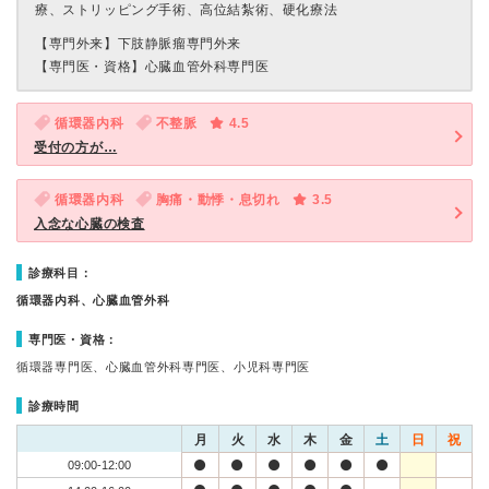
療、ストリッピング手術、高位結紮術、硬化療法
【専門外来】
下肢静脈瘤専門外来
【専門医・資格】
心臓血管外科専門医
循環器内科
不整脈
4.5
受付の方が…
循環器内科
胸痛・動悸・息切れ
3.5
入念な心臓の検査
診療科目：
循環器内科、心臓血管外科
専門医・資格：
循環器専門医、心臓血管外科専門医、小児科専門医
診療時間
月
火
水
木
金
土
日
祝
09:00-12:00