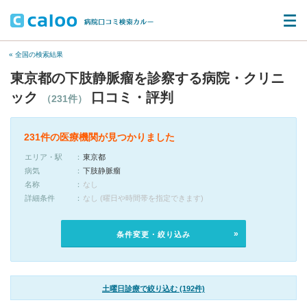
« 全国の検索結果
東京都の下肢静脈瘤を診察する病院・クリニ
ック
口コミ・評判
（231件）
231件の医療機関が見つかりました
エリア・駅
東京都
病気
下肢静脈瘤
名称
なし
詳細条件
なし (曜日や時間帯を指定できます)
条件変更・絞り込み
土曜日診療で絞り込む (192件)