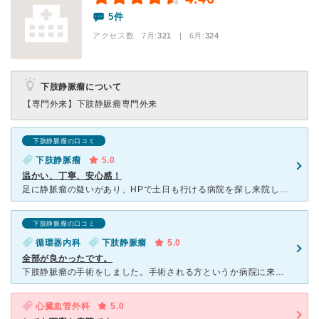
5件
アクセス数 7月:
321
| 6月:
324
下肢静脈瘤について
【専門外来】
下肢静脈瘤専門外来
下肢静脈瘤の口コミ
下肢静脈瘤
5.0
温かい、丁寧、安心感！
足に静脈瘤の疑いがあり、HPで土日も行ける病院を探し来院しました。小さいですが清潔で設備の整った病院で、不安で一杯だった私も、きちんと目を見て話して下さる先生に信頼感が持て、手術の日程も早急にご対応下
下肢静脈瘤の口コミ
循環器内科
下肢静脈瘤
5.0
全部が良かったです。
下肢静脈瘤の手術をしました。手術される方というか病院に来られる方の歳がかなり上の方が多く、とても緊張しました。私はまだ20代で、この病気自体、歳が上の方に多い病気です。若い人も来るとは言われましたがそ
心臓血管外科
5.0