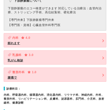
下肢静脈瘤について
下肢静脈瘤のエコー検査ができます 対応している治療法：血管内治
療、ストリッピング手術、高位結紮術、硬化療法
【専門外来】
下肢静脈瘤専門外来
【専門医・資格】
心臓血管外科専門医
内科
4.0
頼れます
乳腺科
3.0
乳がん検診
整形外科
1.0
腰痛で
診療科目：
内科、呼吸器内科、循環器内科、消化器内科、リウマチ科、神経内科、外科、
整形外科、リハビリテーション科、皮膚科、泌尿器科、肛門科、小児科、放射
線科、健康診断