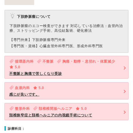
下肢静脈瘤について
下肢静脈瘤のエコー検査ができます 対応している治療法：血管内治
療、ストリッピング手術、高位結紮術、硬化療法
【専門外来】
下肢静脈瘤専門外来
【専門医・資格】
心臓血管外科専門医、形成外科専門医
循環器内科
不整脈
胸痛・動悸・息切れ・体重減少
5.0
不整脈と胸痛で苦しくなり受診
血液内科
5.0
感じが良いです。
整形外科
頚椎椎間板ヘルニア
5.0
頚椎狭窄症と頚椎ヘルニアの内視鏡手術について
診療科目：