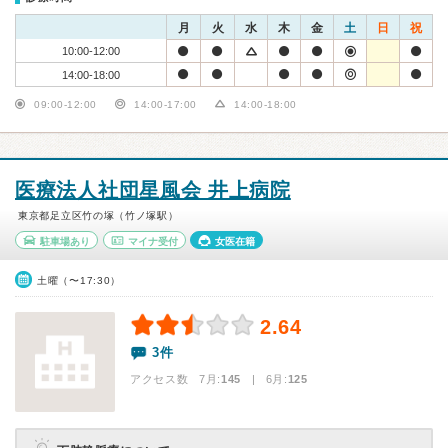
月
火
水
木
金
土
日
祝
10:00-12:00
14:00-18:00
09:00-12:00
14:00-17:00
14:00-18:00
医療法人社団星風会 井上病院
東京都足立区竹の塚（竹ノ塚駅）
駐車場あり
マイナ受付
女医在籍
土曜（〜17:30）
2.64
3件
アクセス数 7月:
145
| 6月:
125