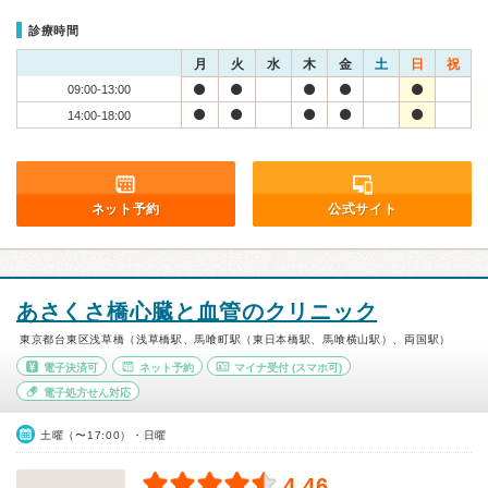
診療時間
月
火
水
木
金
土
日
祝
09:00-13:00
14:00-18:00
ネット予約
公式サイト
あさくさ橋心臓と血管のクリニック
東京都台東区浅草橋（浅草橋駅、馬喰町駅（東日本橋駅、馬喰横山駅）、両国駅）
電子決済可
ネット予約
マイナ受付
(スマホ可)
電子処方せん対応
土曜（〜17:00）・日曜
4.46