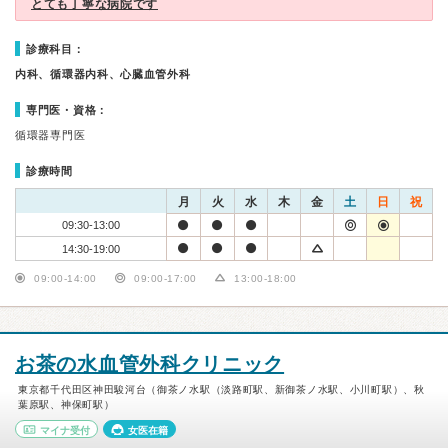
とても丁寧な病院です
診療科目：
内科、循環器内科、心臓血管外科
専門医・資格：
循環器専門医
診療時間
月
火
水
木
金
土
日
祝
09:30-13:00
14:30-19:00
09:00-14:00
09:00-17:00
13:00-18:00
お茶の水血管外科クリニック
東京都千代田区神田駿河台（御茶ノ水駅（淡路町駅、新御茶ノ水駅、小川町駅）、秋
葉原駅、神保町駅）
マイナ受付
女医在籍