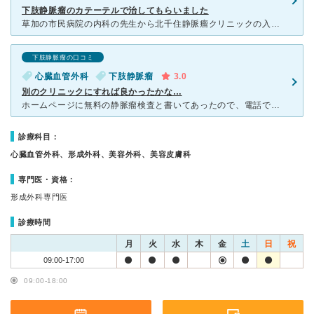
下肢静脈瘤のカテーテルで治してもらいました
草加の市民病院の内科の先生から北千住静脈瘤クリニックの入谷先生の紹介状を書いて頂いて入谷先生を紹介して頂き、下肢静脈瘤の手術を受けました。先生と看護婦さんが下肢静脈瘤について、とてもわかりやすく説明し
下肢静脈瘤の口コミ
心臓血管外科
下肢静脈瘤
3.0
別のクリニックにすれば良かったかな…
ホームページに無料の静脈瘤検査と書いてあったので、電話で予約して行きましたが、3000円くらい取られました…。 受付の方も、看護師さんも、感じが良いわけではなく、機嫌が悪そう…と感じました。
診療科目：
心臓血管外科、形成外科、美容外科、美容皮膚科
専門医・資格：
形成外科専門医
診療時間
月
火
水
木
金
土
日
祝
09:00-17:00
09:00-18:00