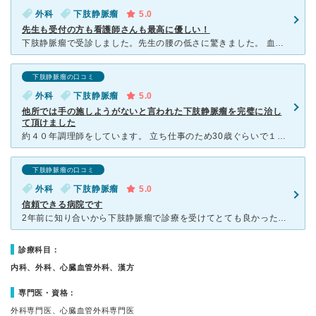
外科
下肢静脈瘤
5.0
先生も受付の方も看護師さんも最高に優しい！
下肢静脈瘤で受診しました。先生の腰の低さに驚きました。 血栓が出来ていたのですが、数日後に飛行機にのると伝えたら直ぐに次の日に手術をしてくださり、終わったら『気をつけていってらっしゃい』などと先生自
下肢静脈瘤の口コミ
外科
下肢静脈瘤
5.0
他所では手の施しようがないと言われた下肢静脈瘤を完璧に治し
て頂けました
約４０年調理師をしています。 立ち仕事のため30歳ぐらいで１回目の下肢静脈瘤のレーザー手術をしました。その後何年かはよかったのですが、徐々に再発。気になりつつもなかなか病院に行けずにいました。結局再
下肢静脈瘤の口コミ
外科
下肢静脈瘤
5.0
信頼できる病院です
2年前に知り合いから下肢静脈瘤で診療を受けてとても良かったというのを聞いていて、私も何となく気になっていたので診察を受けたところ 受付を始め、診察までの段取り、先生の誠実な対応があまりに良くてびっく
診療科目：
内科、外科、心臓血管外科、漢方
専門医・資格：
外科専門医、心臓血管外科専門医