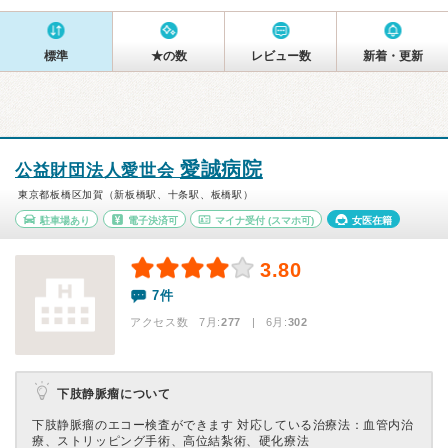
標準
★の数
レビュー数
新着・更新
愛誠病院
公益財団法人愛世会
東京都板橋区加賀（新板橋駅、十条駅、板橋駅）
駐車場あり
電子決済可
マイナ受付
(スマホ可)
女医在籍
3.80
7件
アクセス数 7月:
277
| 6月:
302
下肢静脈瘤について
下肢静脈瘤のエコー検査ができます 対応している治療法：血管内治
療、ストリッピング手術、高位結紮術、硬化療法