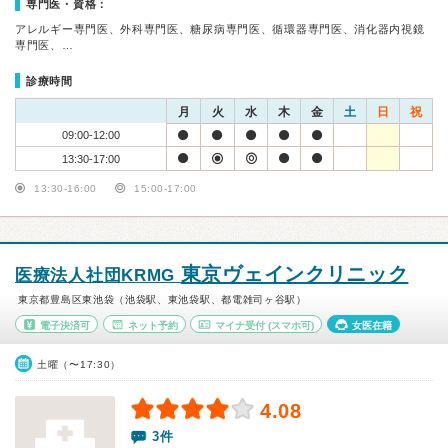
専門医・資格：
アレルギー専門医、外科専門医、糖尿病専門医、循環器専門医、消化器内視鏡
専門医、…
診療時間
月
火
水
木
金
土
日
祝
09:00-12:00
13:30-17:00
13:30-16:00
15:00-17:00
東京ヴェインクリニック
医療法人社団KRMG
東京都豊島区東池袋（池袋駅、東池袋駅、都電雑司ヶ谷駅）
電子決済可
ネット予約
マイナ受付
(スマホ可)
女医在籍
土曜（〜17:30）
4.08
3件