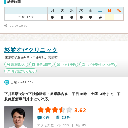
診療時間
月
火
水
木
金
土
日
祝
09:00-17:00
09:00-16:00
杉並すだクリニック
東京都杉並区井草（下井草駅、荻窪駅）
駐車場あり
電子決済可
ネット予約
マイナ受付
(スマホ可)
電子処方せん対応
土曜（〜18:00）
下井草駅3分の下肢静脈瘤・循環器内科。平日18時・土曜14時まで。下
肢静脈瘤専門外来にて対応。
3.62
0件
22件
アクセス数 7月:
116
| 6月:
89