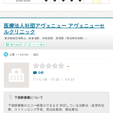
14:00-16:00
医療法人社団アヴェニュー アヴェニューセ
ルクリニック
東京都港区南青山（表参道駅、外苑前駅、原宿駅（明治神宮前駅））
電子決済可
マイナ受付
土曜（〜19:00）・祝日
－
0件
アクセス数 7月:
12
| 6月:
17
下肢静脈瘤について
下肢静脈瘤のエコー検査ができます 対応している治療法：血管内治
療、ストリッピング手術、高位結紮術、硬化療法