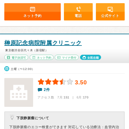
ネット予約
電話
公式サイト
榊原記念病院附属クリニック
東京都渋谷区代々木（新宿駅）
電子決済可
ネット予約
マイナ受付
女医在籍
土曜（〜12:00）
3.50
2件
アクセス数 7月:
151
| 6月:
170
下肢静脈瘤について
下肢静脈瘤のエコー検査ができます 対応している治療法：血管内治