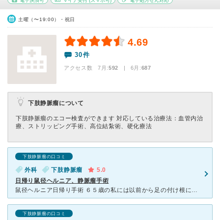
電子決済可
マイナ受付
(スマホ可)
電子処方せん対応
土曜（〜19:00）・祝日
4.69
30件
アクセス数 7月:
592
| 6月:
687
下肢静脈瘤について
下肢静脈瘤のエコー検査ができます 対応している治療法：血管内治
療、ストリッピング手術、高位結紮術、硬化療法
下肢静脈瘤の口コミ
外科
下肢静脈瘤
5.0
日帰り鼠径ヘルニア、静脈瘤手術
鼠径ヘルニア日帰り手術 ６５歳の私には以前から足の付け根に痛みがあり、足の付け根に腫物のようなたんこぶ状態のものが出来上がって来て、その後突然激痛が走り救急車で病院に運ばれて行った先の病院で鼠径ヘル
下肢静脈瘤の口コミ