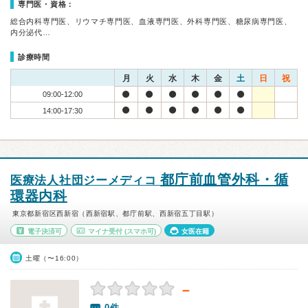
専門医・資格：
総合内科専門医、リウマチ専門医、血液専門医、外科専門医、糖尿病専門医、
内分泌代…
診療時間
月
火
水
木
金
土
日
祝
09:00-12:00
14:00-17:30
都庁前血管外科・循
医療法人社団ジーメディコ
環器内科
東京都新宿区西新宿（西新宿駅、都庁前駅、西新宿五丁目駅）
電子決済可
マイナ受付
(スマホ可)
女医在籍
土曜（〜16:00）
－
0件