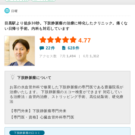
日曜
目黒駅より徒歩30秒。下肢静脈瘤の治療に特化したクリニック。痛くな
い日帰り手術。内科も対応しています
4.77
22件
628件
アクセス数 7月:
1,494
| 6月:
1,312
下肢静脈瘤について
お茶の水血管外科で修業した下肢静脈瘤の専門医である齋藤院長が
治療いたします。 下肢静脈瘤のエコー検査ができます 対応してい
る治療法：血管内治療、ストリッピング手術、高位結紮術、硬化療
法
【専門外来】
下肢静脈瘤専門外来
【専門医・資格】
心臓血管外科専門医
下肢静脈瘤の口コミ