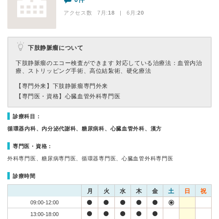
アクセス数 7月:
18
| 6月:
20
下肢静脈瘤について
下肢静脈瘤のエコー検査ができます 対応している治療法：血管内治
療、ストリッピング手術、高位結紮術、硬化療法
【専門外来】
下肢静脈瘤専門外来
【専門医・資格】
心臓血管外科専門医
診療科目：
循環器内科、内分泌代謝科、糖尿病科、心臓血管外科、漢方
専門医・資格：
外科専門医、糖尿病専門医、循環器専門医、心臓血管外科専門医
診療時間
月
火
水
木
金
土
日
祝
09:00-12:00
13:00-18:00