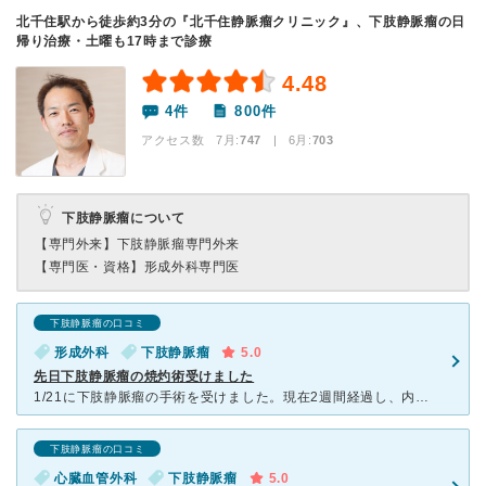
北千住駅から徒歩約3分の『北千住静脈瘤クリニック』、下肢静脈瘤の日
帰り治療・土曜も17時まで診療
4.48
4件
800件
アクセス数 7月:
747
| 6月:
703
下肢静脈瘤について
【専門外来】
下肢静脈瘤専門外来
【専門医・資格】
形成外科専門医
下肢静脈瘤の口コミ
形成外科
下肢静脈瘤
5.0
先日下肢静脈瘤の焼灼術受けました
1/21に下肢静脈瘤の手術を受けました。現在2週間経過し、内出血も取れ現在毎日弾性ストッキングを履いてリハビリ中です。 受診前は駅やショッピングで階段を上っている時、ふくらはぎが重くなって、妻と買い
下肢静脈瘤の口コミ
心臓血管外科
下肢静脈瘤
5.0