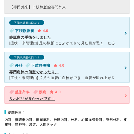
【専門外来】
下肢静脈瘤専門外来
下肢静脈瘤の口コミ
下肢静脈瘤
4.0
静脈瘤の手術をしました
[症状・来院理由] 足の静脈にこぶができて見た目が悪く だるい。 [医師の診断・治療法] 手術が適応 [感想・費用・待ち時間・看護師などスタッフの対応] 他病院で３０万ほどする自由診療のレー
下肢静脈瘤の口コミ
外科
下肢静脈瘤
4.0
専門病棟の個室でゆったり。
[症状・来院理由] 片足の血管に血栓ができ、血管が膨れ上がり痛くなった。 [医師の診断・治療法] 局部麻酔で痛くなく、早く終わりました。血管を抜きました。 [感想・費用・待ち時間・看護師などス
整形外科
腰痛
4.0
リハビリが良かったです！
診療科目：
内科、循環器内科、糖尿病科、神経内科、外科、心臓血管外科、整形外科、皮
膚科、精神科、漢方、人間ドック