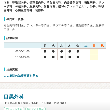
内科、呼吸器内科、循環器内科、消化器内科、内分泌代謝科、糖尿病科、リウ
マチ科、神経内科、血液内科、腎臓内科、緩和ケア（ホスピス）、外科、呼吸
器外科、心臓血管外科、乳腺科…
専門医・資格：
総合内科専門医、アレルギー専門医、リウマチ専門医、感染症専門医、血液専
門医、外…
診療時間
月
火
水
木
金
土
日
祝
08:30-11:00
13:00-15:00
治療実績
この病院の治療実績を見る
目黒外科
東京都品川区上大崎（目黒駅、五反田駅、白金台駅）
ネット予約
マイナ受付