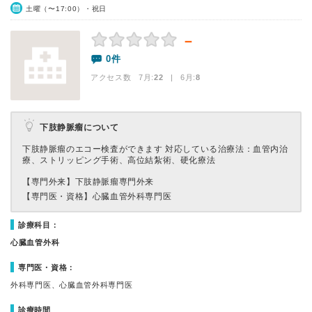
土曜（〜17:00）・祝日
－
0件
アクセス数 7月:
22
| 6月:
8
下肢静脈瘤について
下肢静脈瘤のエコー検査ができます 対応している治療法：血管内治
療、ストリッピング手術、高位結紮術、硬化療法
【専門外来】
下肢静脈瘤専門外来
【専門医・資格】
心臓血管外科専門医
診療科目：
心臓血管外科
専門医・資格：
外科専門医、心臓血管外科専門医
診療時間