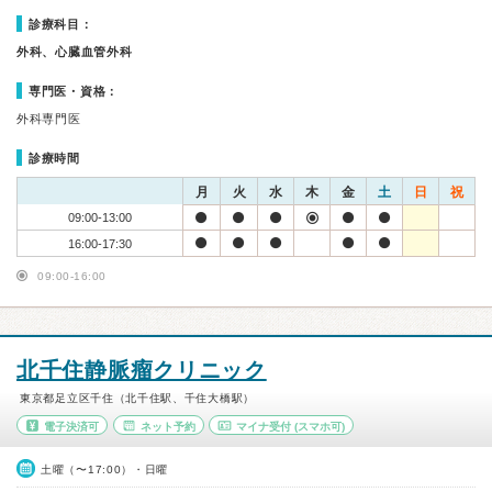
診療科目：
外科、心臓血管外科
専門医・資格：
外科専門医
診療時間
月
火
水
木
金
土
日
祝
09:00-13:00
16:00-17:30
09:00-16:00
北千住静脈瘤クリニック
東京都足立区千住（北千住駅、千住大橋駅）
電子決済可
ネット予約
マイナ受付
(スマホ可)
土曜（〜17:00）・日曜