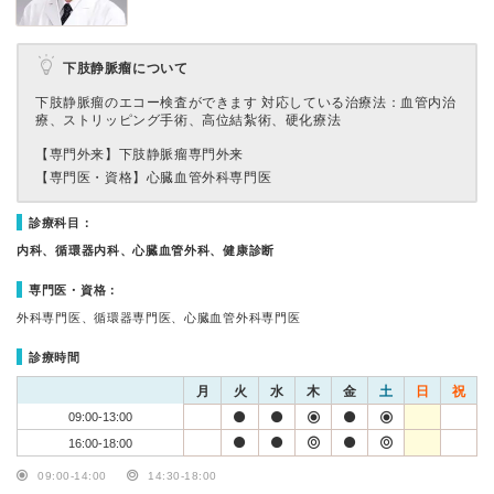
下肢静脈瘤について
下肢静脈瘤のエコー検査ができます 対応している治療法：血管内治
療、ストリッピング手術、高位結紮術、硬化療法
【専門外来】
下肢静脈瘤専門外来
【専門医・資格】
心臓血管外科専門医
診療科目：
内科、循環器内科、心臓血管外科、健康診断
専門医・資格：
外科専門医、循環器専門医、心臓血管外科専門医
診療時間
月
火
水
木
金
土
日
祝
09:00-13:00
16:00-18:00
09:00-14:00
14:30-18:00