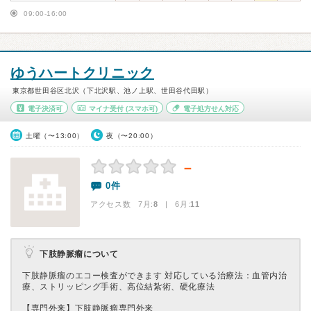
09:00-16:00
ゆうハートクリニック
東京都世田谷区北沢（下北沢駅、池ノ上駅、世田谷代田駅）
電子決済可
マイナ受付
(スマホ可)
電子処方せん対応
土曜（〜13:00）
夜（〜20:00）
－
0件
アクセス数 7月:
8
| 6月:
11
下肢静脈瘤について
下肢静脈瘤のエコー検査ができます 対応している治療法：血管内治
療、ストリッピング手術、高位結紮術、硬化療法
【専門外来】
下肢静脈瘤専門外来